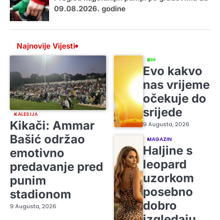
09.08.2026. godine
Najnovije Vijesti
BIH
Evo kakvo
nas vrijeme
očekuje do
srijede
KALESIJA
Kikači: Ammar
9 Augusta, 2026
Bašić održao
MAGAZIN
Haljine s
emotivno
leopard
predavanje pred
uzorkom
punim
posebno
stadionom
dobro
9 Augusta, 2026
izgledaju