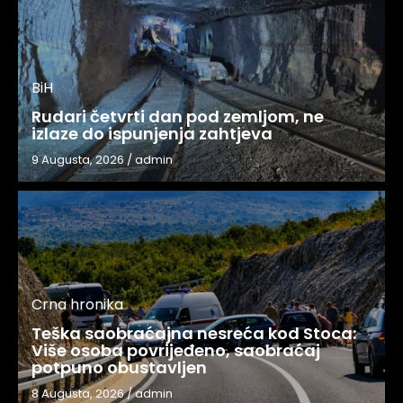
BiH
Rudari četvrti dan pod zemljom, ne
izlaze do ispunjenja zahtjeva
9 Augusta, 2026
/
admin
Crna hronika
Teška saobraćajna nesreća kod Stoca:
Više osoba povrijeđeno, saobraćaj
potpuno obustavljen
8 Augusta, 2026
/
admin