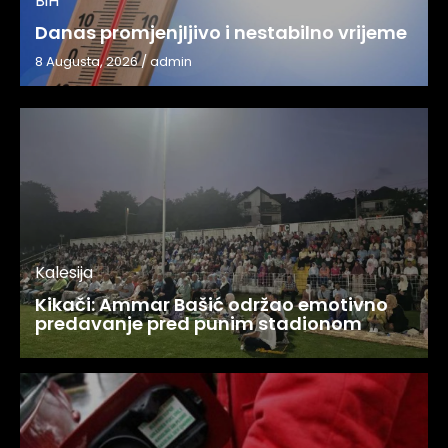
BiH
Danas promjenjljivo i nestabilno vrijeme
8 Augusta, 2026
/
admin
Kalesija
Kikači: Ammar Bašić održao emotivno
predavanje pred punim stadionom