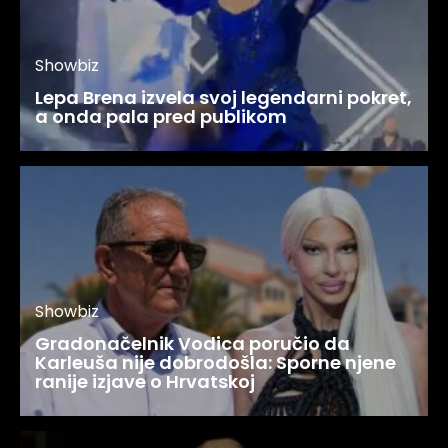
Showbiz
Lepa Brena izvela svoj legendarni pokret,
a onda pala pred publikom
Showbiz
Gradonačelnik Vodica poručio da
Karleuša nije dobrodošla: Sporne njene
ranije izjave o Hrvatskoj