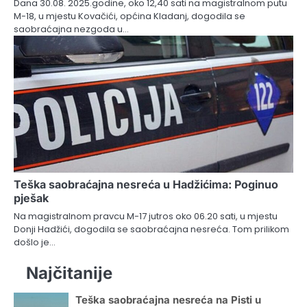
Dana 30.08. 2025.godine, oko 12,40 sati na magistralnom putu
M-18, u mjestu Kovačići, općina Kladanj, dogodila se
saobraćajna nezgoda u…
Teška saobraćajna nesreća u Hadžićima: Poginuo
pješak
Na magistralnom pravcu M-17 jutros oko 06.20 sati, u mjestu
Donji Hadžići, dogodila se saobraćajna nesreća. Tom prilikom
došlo je…
Najčitanije
Teška saobraćajna nesreća na Pisti u