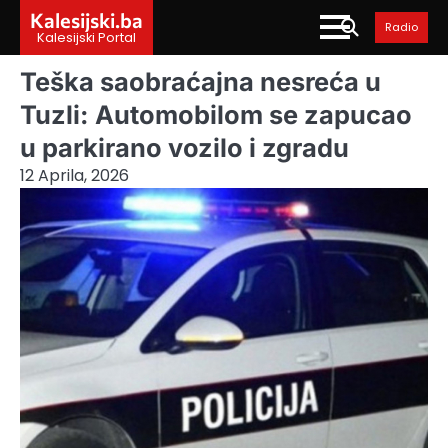
Skip
Kalesijski.ba
Radio
to
Kalesijski Portal
content
Teška saobraćajna nesreća u
Tuzli: Automobilom se zapucao
u parkirano vozilo i zgradu
12 Aprila, 2026