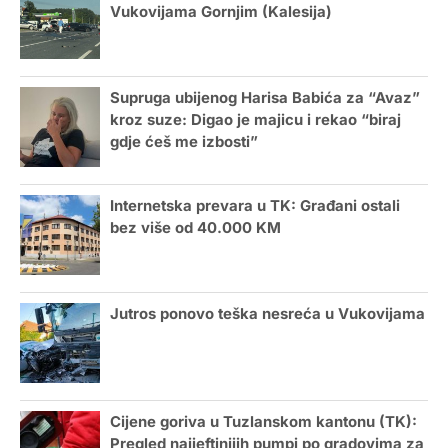
Vukovijama Gornjim (Kalesija)
Supruga ubijenog Harisa Babića za “Avaz”
kroz suze: Digao je majicu i rekao “biraj
gdje ćeš me izbosti”
Internetska prevara u TK: Građani ostali
bez više od 40.000 KM
Jutros ponovo teška nesreća u Vukovijama
Cijene goriva u Tuzlanskom kantonu (TK):
Pregled najjeftinijih pumpi po gradovima za