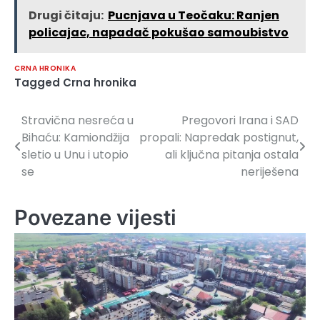
Drugi čitaju:
Pucnjava u Teočaku: Ranjen
policajac, napadač pokušao samoubistvo
CRNA HRONIKA
Tagged
Crna hronika
Stravična nesreća u
Pregovori Irana i SAD
Navigacija
Bihaću: Kamiondžija
propali: Napredak postignut,
članaka
sletio u Unu i utopio
ali ključna pitanja ostala
se
neriješena
Povezane vijesti