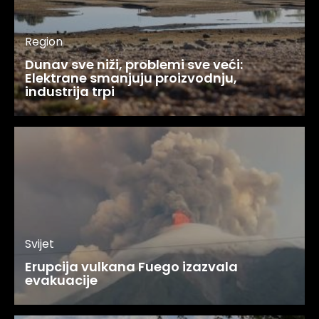
Region
Dunav sve niži, problemi sve veći:
Elektrane smanjuju proizvodnju,
industrija trpi
Svijet
Erupcija vulkana Fuego izazvala
evakuacije