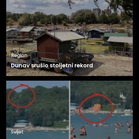
Region
Dunav srušio stoljetni rekord
Svijet