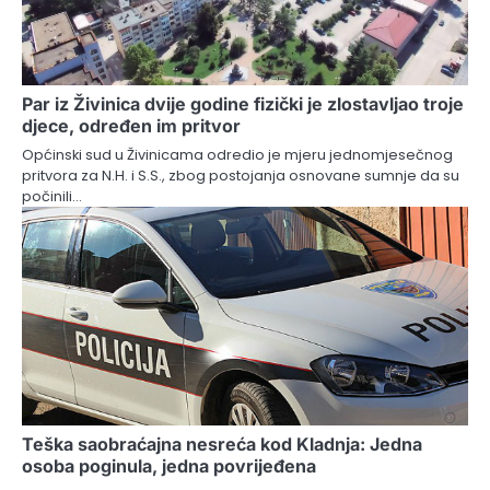
Par iz Živinica dvije godine fizički je zlostavljao troje
djece, određen im pritvor
Općinski sud u Živinicama odredio je mjeru jednomjesečnog
pritvora za N.H. i S.S., zbog postojanja osnovane sumnje da su
počinili…
Teška saobraćajna nesreća kod Kladnja: Jedna
osoba poginula, jedna povrijeđena