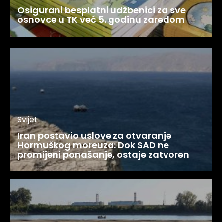
Osigurani besplatni udžbenici za sve
osnovce u TK već 5. godinu zaredom
Svijet
Iran postavio uslove za otvaranje
Hormuškog moreuza: Dok SAD ne
promijeni ponašanje, ostaje zatvoren