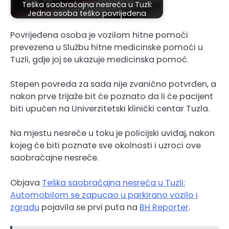
Teška saobraćajna nesreća u Tuzli:
Jedna osoba teško povrijeđena
Povrijeđena osoba je vozilom hitne pomoći
prevezena u Službu hitne medicinske pomoći u
Tuzli, gdje joj se ukazuje medicinska pomoć.
Stepen povreda za sada nije zvanično potvrđen, a
nakon prve trijaže bit će poznato da li će pacijent
biti upućen na Univerzitetski klinički centar Tuzla.
Na mjestu nesreće u toku je policijski uviđaj, nakon
kojeg će biti poznate sve okolnosti i uzroci ove
saobraćajne nesreće.
Objava
Teška saobraćajna nesreća u Tuzli:
Automobilom se zapucao u parkirano vozilo i
zgradu
pojavila se prvi puta na
BH Reporter
.