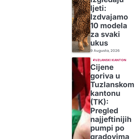
ljeti:
Izdvajamo
10 modela
za svaki
ukus
9 Augusta, 2026
TUZLANSKI KANTON
Cijene
goriva u
Tuzlanskom
kantonu
(TK):
Pregled
najjeftinijih
pumpi po
gradovima