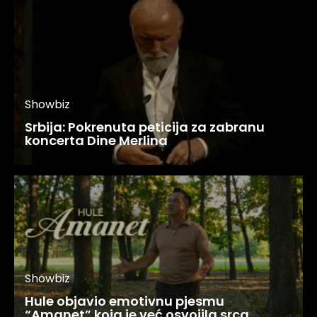
Showbiz
Srbija: Pokrenuta peticija za zabranu
koncerta Dine Merlina
Showbiz
Hule objavio emotivnu pjesmu
“Amanet” koja je već osvojila srca