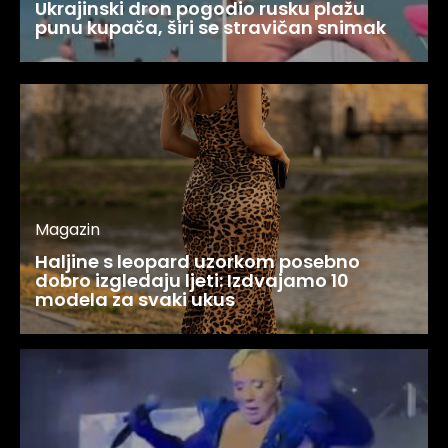
Ukrajinski dron pogodio rusku plažu
punu kupača, širi se stravičan snimak
Magazin
Haljine s leopard uzorkom posebno
dobro izgledaju ljeti: Izdvajamo 10
modela za svaki ukus