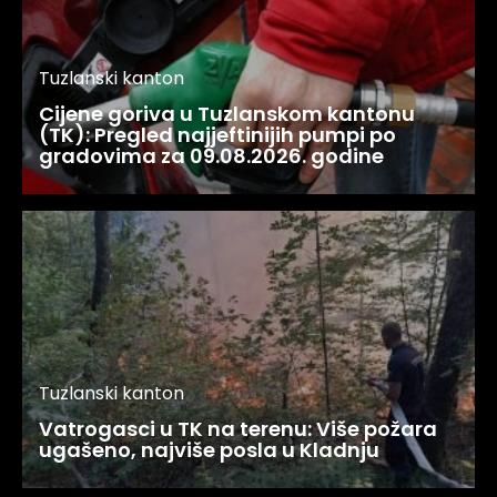
Tuzlanski kanton
Cijene goriva u Tuzlanskom kantonu
(TK): Pregled najjeftinijih pumpi po
gradovima za 09.08.2026. godine
Tuzlanski kanton
Vatrogasci u TK na terenu: Više požara
ugašeno, najviše posla u Kladnju