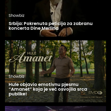
Showbiz
Srbija: Pokrenuta peticija za zabranu
koncerta Dine Merlina
Showbiz
Hule objavio emotivnu pjesmu
“Amanet” koja je već osvojila srca
publike!