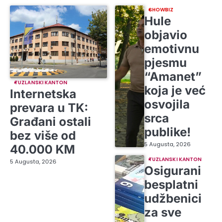
SHOWBIZ
Hule
objavio
emotivnu
pjesmu
“Amanet”
TUZLANSKI KANTON
koja je već
Internetska
osvojila
prevara u TK:
srca
Građani ostali
publike!
bez više od
5 Augusta, 2026
40.000 KM
TUZLANSKI KANTON
5 Augusta, 2026
Osigurani
besplatni
udžbenici
za sve