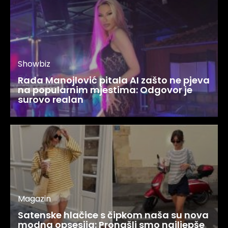
Showbiz
Rada Manojlović pitala AI zašto ne pjeva
na popularnim mjestima: Odgovor je
surovo realan
Magazin
Satenske hlačice s čipkom naša su nova
modna opsesija: Pronašli smo najljepše