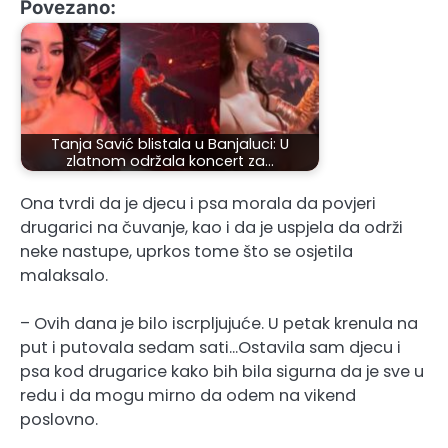
Povezano:
Tanja Savić blistala u Banjaluci: U
zlatnom održala koncert za…
Ona tvrdi da je djecu i psa morala da povjeri
drugarici na čuvanje, kao i da je uspjela da održi
neke nastupe, uprkos tome što se osjetila
malaksalo.
– Ovih dana je bilo iscrpljujuće. U petak krenula na
put i putovala sedam sati…Ostavila sam djecu i
psa kod drugarice kako bih bila sigurna da je sve u
redu i da mogu mirno da odem na vikend
poslovno.