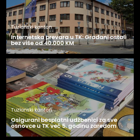
Tuzlanski kanton
Internetska prevara u TK: Građani ostali
bez više od 40.000 KM
Tuzlanski kanton
Osigurani besplatni udžbenici za sve
osnovce u TK već 5. godinu zaredom