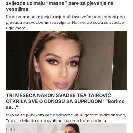
zvijezde uzimaju “masne” pare za pjevanje na
veseljima
Da se vremena mijenjaju svjedoči i sve veća popularnost pop
pjevača na svadbenim veseljima. Naime, do sada su svadbe
uglavnom…
TRI MESECA NAKON SVADBE TEA TAIROVIĆ
OTKRILA SVE O ODNOSU SA SUPRUGOM: “Borimo
se…”
Iako se sa publikom već godinama druži gotovo svakodnevno,
Tea nije krila da pred svaki nastup ima tremu za koju…