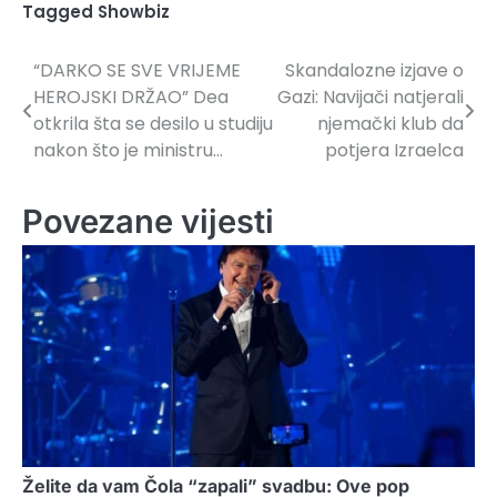
Tagged
Showbiz
“DARKO SE SVE VRIJEME
Skandalozne izjave o
Navigacija
HEROJSKI DRŽAO” Dea
Gazi: Navijači natjerali
članaka
otkrila šta se desilo u studiju
njemački klub da
nakon što je ministru…
potjera Izraelca
Povezane vijesti
Želite da vam Čola “zapali” svadbu: Ove pop