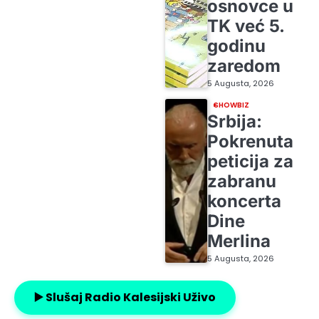
osnovce u
TK već 5.
godinu
zaredom
5 Augusta, 2026
SHOWBIZ
Srbija:
Pokrenuta
peticija za
zabranu
koncerta
Dine
Merlina
5 Augusta, 2026
▶️ Slušaj Radio Kalesijski Uživo