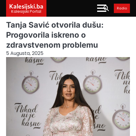
Skip
Kalesijski.ba
Radio
to
Kalesijski Portal
content
Tanja Savić otvorila dušu:
Progovorila iskreno o
zdravstvenom problemu
5 Augusta, 2025