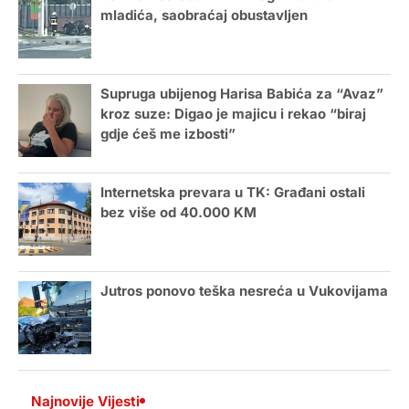
mladića, saobraćaj obustavljen
Supruga ubijenog Harisa Babića za “Avaz”
kroz suze: Digao je majicu i rekao “biraj
gdje ćeš me izbosti”
Internetska prevara u TK: Građani ostali
bez više od 40.000 KM
Jutros ponovo teška nesreća u Vukovijama
Najnovije Vijesti