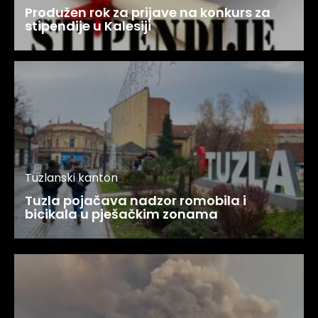
Produžen rok za prijave na konkurs za
stipendije u Kalesiji
Tuzlanski kanton
Tuzla pojačava nadzor romobila i
bicikala u pješačkim zonama