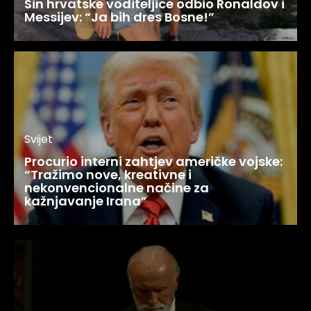
Sin hrvatske voditeljice odbio Ronaldov i
Messijev: “Ja bih dres Bosne!”
Svijet
Procurio interni zahtjev američke vojske:
“Tražimo nove, kreativne i
nekonvencionalne načine za
kažnjavanje Irana”