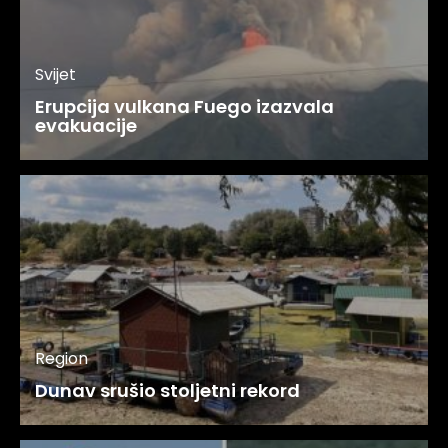
Svijet
Erupcija vulkana Fuego izazvala
evakuacije
Region
Dunav srušio stoljetni rekord