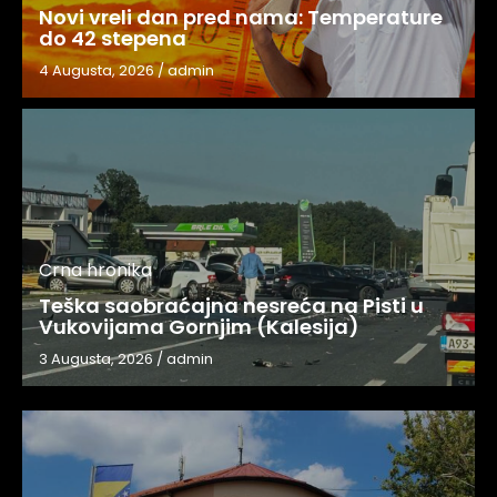
Novi vreli dan pred nama: Temperature
do 42 stepena
4 Augusta, 2026
/
admin
Crna hronika
Teška saobraćajna nesreća na Pisti u
Vukovijama Gornjim (Kalesija)
3 Augusta, 2026
/
admin