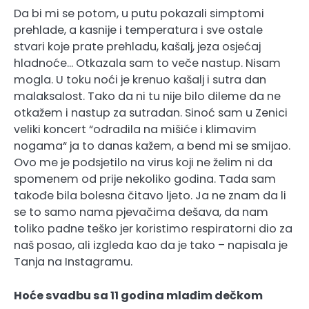
Da bi mi se potom, u putu pokazali simptomi
prehlade, a kasnije i temperatura i sve ostale
stvari koje prate prehladu, kašalj, jeza osjećaj
hladnoće… Otkazala sam to veče nastup. Nisam
mogla. U toku noći je krenuo kašalj i sutra dan
malaksalost. Tako da ni tu nije bilo dileme da ne
otkažem i nastup za sutradan. Sinoć sam u Zenici
veliki koncert “odradila na mišiće i klimavim
nogama“ ja to danas kažem, a bend mi se smijao.
Ovo me je podsjetilo na virus koji ne želim ni da
spomenem od prije nekoliko godina. Tada sam
takođe bila bolesna čitavo ljeto. Ja ne znam da li
se to samo nama pjevačima dešava, da nam
toliko padne teško jer koristimo respiratorni dio za
naš posao, ali izgleda kao da je tako – napisala je
Tanja na Instagramu.
Hoće svadbu sa 11 godina mlađim dečkom