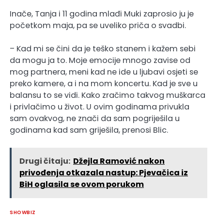
Inače, Tanja i 11 godina mlađi Muki zaprosio ju je
početkom maja, pa se uveliko priča o svadbi.
– Kad mi se čini da je teško stanem i kažem sebi
da mogu ja to. Moje emocije mnogo zavise od
mog partnera, meni kad ne ide u ljubavi osjeti se
preko kamere, a i na mom koncertu. Kad je sve u
balansu to se vidi. Kako zračimo takvog muškarca
i privlačimo u život. U ovim godinama privukla
sam ovakvog, ne znači da sam pogriješila u
godinama kad sam griješila, prenosi Blic.
Drugi čitaju:
Džejla Ramović nakon
privođenja otkazala nastup: Pjevačica iz
BiH oglasila se ovom porukom
SHOWBIZ