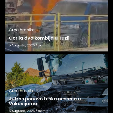
Crna hronika
Gorila dva kombija u Tuzli
5 Augusta, 2026
/
admin
Crna hronika
Jutros ponovo teška nesreća u
Vukovijama
5 Augusta, 2026
/
admin