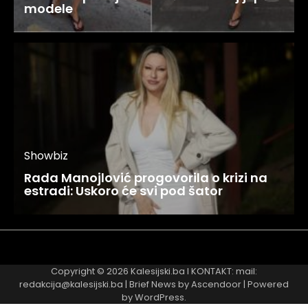
modele
Showbiz
Rada Manojlović progovorila o krizi na
estradi: Uskoro će svi pod šator
Najnovije
Najčitanije
Copyright © 2026
Kalesijski.ba
I KONTAKT: mail:
redakcija@kalesijski.ba | Brief News by
Ascendoor
| Powered
by
WordPress
.