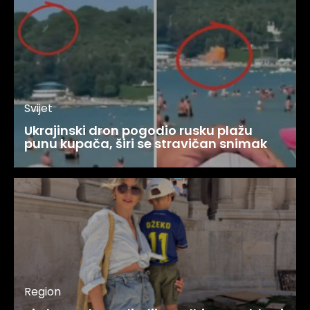
Svijet
Ukrajinski dron pogodio rusku plažu
punu kupača, širi se stravičan snimak
Region