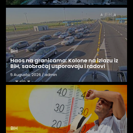
BiH
Haos na granicama: Kolone na izlazu iz
BiH, saobraćaj usporavaju i radovi
5 Augusta, 2026
/
admin
BiH