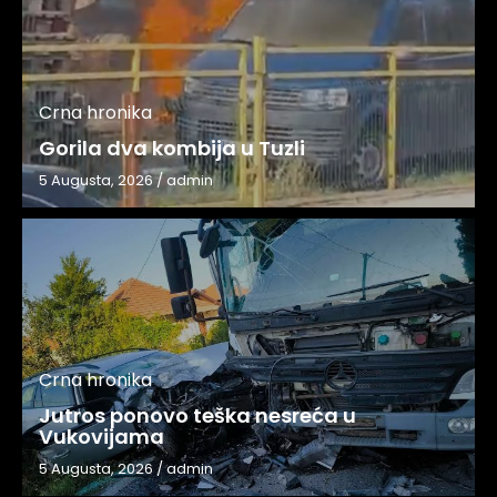
Crna hronika
Gorila dva kombija u Tuzli
5 Augusta, 2026
/
admin
Crna hronika
Jutros ponovo teška nesreća u
Vukovijama
5 Augusta, 2026
/
admin