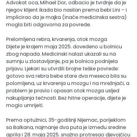
Advokat oca, Mihael Dor, odbacio je tvrdnje da je
njegov klijent ikada bio nasilan prema bebi Lini – i
implicirao da je majka (inače medicinska sestra)
mogla biti odgovorna za povrede.
Prelomljena rebra, krvarenja, otok mozga
Dijete je krajem maja 2025. dovedeno u bolnicu
zbog napada. Medicinski nalazi ukazali su na
sumnju u zlostavljanje, pa je bolnica podnijela
prijavu. Ljekari su utvrdili brojne teške povrede:
gotovo sva rebra bebe stare dva meseca bila su
polomljena, uz krvarenja u mozgu i na mrežnjači, a
problem je pravio i opasan otok mozga usljed
nakupljanja tečnosti. Bez hitne operacije, dijete je
moglo umrijeti.
Prema optužnici, 35-godišnji Nijemac, porijeklom
sa Balkana, najmanje dva puta je između sredine
aprila i 28. maja 2025. snažno protresao djevojčicu