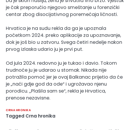
Da je sklon nasilju, žena je shvatila vrlo brzo. Vještak
je čak preporučio njegovo smeštanje u forenzički
centar zbog disocijativnog poremećaja ličnosti.
Hrvatica je na sudu rekla da ga je upoznala
početkom 2024. preko aplikacije za upoznavanje,
dok je još bio u zatvoru. Svega četiri nedelje nakon
prvog izlaska udario ju je prvi put.
Od jula 2024. redovno ju je tukao i davio. Tokom
trudnoće ju je udarao u stomak. Nikada nije
potražila pomoć jer je ovaj Balkanac prijetio da će
je „naći gdje god da ode“ i ugrožavao njenu
porodicu. „Plašila sam se“, rekla je Hrvatica,
prenose nezavisne.
CRNA HRONIKA
Tagged
Crna hronika