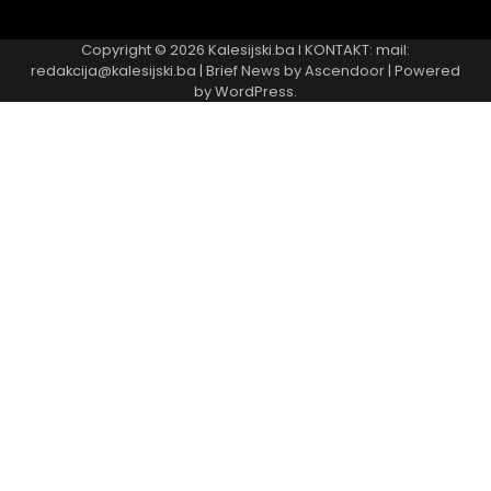
Najnovije
Najčitanije
Copyright © 2026
Kalesijski.ba
I KONTAKT: mail:
redakcija@kalesijski.ba | Brief News by
Ascendoor
| Powered
by
WordPress
.