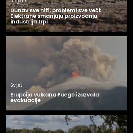
Region
Dunav sve niži, problemi sve veći:
Elektrane smanjuju proizvodnju,
industrija trpi
Svijet
Erupcija vulkana Fuego izazvala
evakuacije