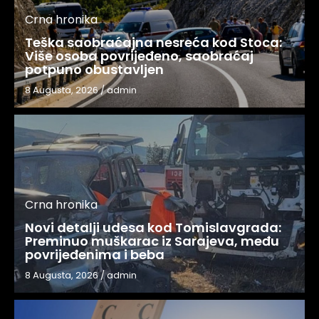
Crna hronika
Teška saobraćajna nesreća kod Stoca:
Više osoba povrijeđeno, saobraćaj
potpuno obustavljen
8 Augusta, 2026
/
admin
Crna hronika
Novi detalji udesa kod Tomislavgrada:
Preminuo muškarac iz Sarajeva, među
povrijeđenima i beba
8 Augusta, 2026
/
admin