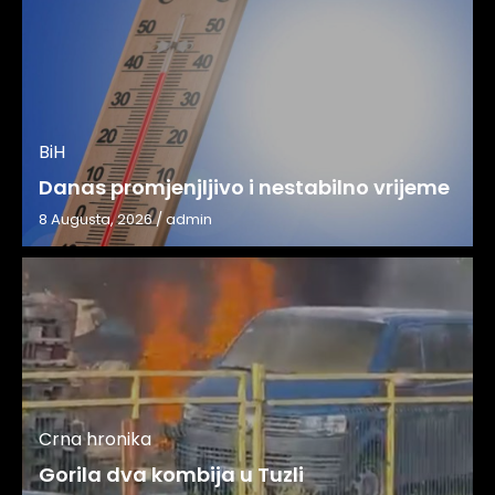
BiH
Danas promjenjljivo i nestabilno vrijeme
8 Augusta, 2026
/
admin
Crna hronika
Gorila dva kombija u Tuzli