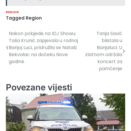
REGION
Tagged
Region
Nakon pobjede na IDJ Showu:
Tanja Savić
Navigacija
Taša Krunić zapjevala u rodnoj
blistala u
članaka
Banjoj Luci, pridružila se Nataši
Banjaluci: U
Bekvalac na dočeku Nove
zlatnom održala
godine
koncert za
pamćenje
Povezane vijesti