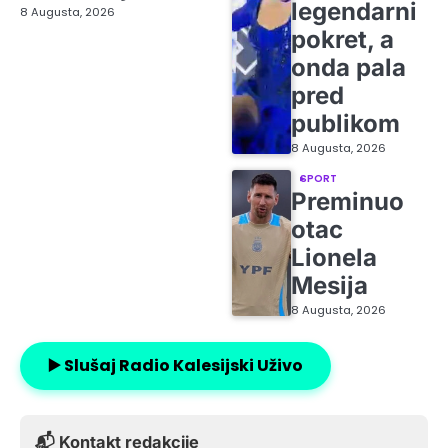
legendarni
8 Augusta, 2026
pokret, a
onda pala
pred
publikom
8 Augusta, 2026
SPORT
Preminuo
otac
Lionela
Mesija
8 Augusta, 2026
▶️ Slušaj Radio Kalesijski Uživo
📬 Kontakt redakcije