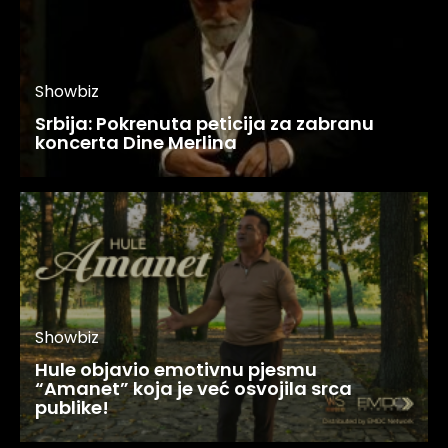
Showbiz
Srbija: Pokrenuta peticija za zabranu
koncerta Dine Merlina
Showbiz
Hule objavio emotivnu pjesmu
“Amanet” koja je već osvojila srca
publike!