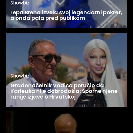
Showbiz
Lepa Brena izvela svoj legendarni pokret,
a onda pala pred publikom
Showbiz
Gradonačelnik Vodica poručio da
Karleuša nije dobrodošla: Sporne njene
ranije izjave o Hrvatskoj