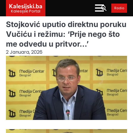
Skip
Kalesijski.ba
Radio
to
Kalesijski Portal
content
Stojković uputio direktnu poruku
Vučiću i režimu: ‘Prije nego što
me odvedu u pritvor…’
2 Januara, 2026