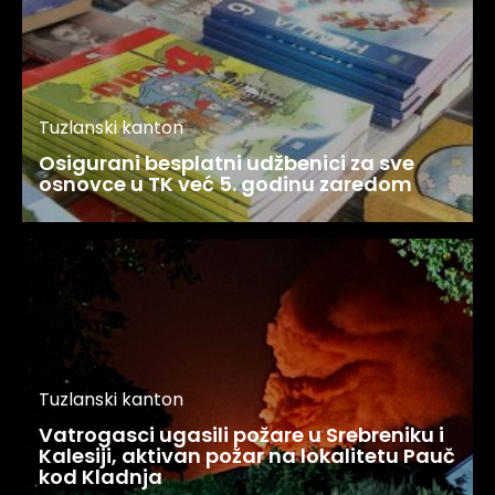
Tuzlanski kanton
Osigurani besplatni udžbenici za sve
osnovce u TK već 5. godinu zaredom
Tuzlanski kanton
Vatrogasci ugasili požare u Srebreniku i
Kalesiji, aktivan požar na lokalitetu Pauč
kod Kladnja