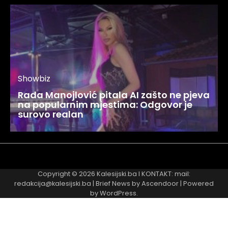
Showbiz
Rada Manojlović pitala AI zašto ne pjeva
na popularnim mjestima: Odgovor je
surovo realan
Najnovije
Najčitanije
Copyright © 2026
Kalesijski.ba
I KONTAKT: mail:
redakcija@kalesijski.ba | Brief News by
Ascendoor
| Powered
by
WordPress
.