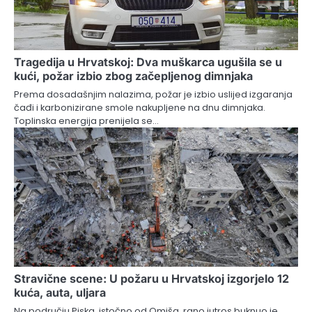
Tragedija u Hrvatskoj: Dva muškarca ugušila se u
kući, požar izbio zbog začepljenog dimnjaka
Prema dosadašnjim nalazima, požar je izbio uslijed izgaranja
čađi i karbonizirane smole nakupljene na dnu dimnjaka.
Toplinska energija prenijela se…
Stravične scene: U požaru u Hrvatskoj izgorjelo 12
kuća, auta, uljara
Na području Piska, istočno od Omiša, rano jutros buknuo je