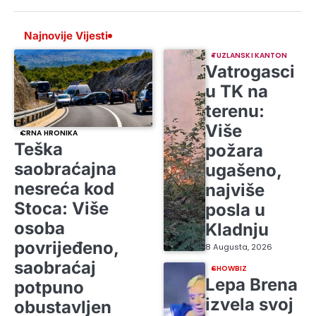
Najnovije Vijesti
TUZLANSKI KANTON
Vatrogasci
u TK na
terenu:
Više
CRNA HRONIKA
Teška
požara
saobraćajna
ugašeno,
nesreća kod
najviše
Stoca: Više
posla u
osoba
Kladnju
povrijeđeno,
8 Augusta, 2026
saobraćaj
SHOWBIZ
Lepa Brena
potpuno
izvela svoj
obustavljen