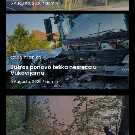
5 Augusta, 2026
/
admin
Crna hronika
Jutros ponovo teška nesreća u
Vukovijama
5 Augusta, 2026
/
admin