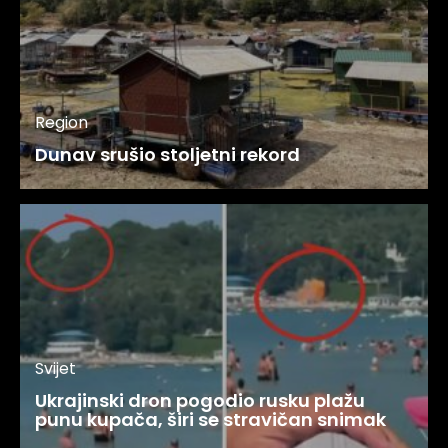
Region
Dunav srušio stoljetni rekord
Svijet
Ukrajinski dron pogodio rusku plažu
punu kupača, širi se stravičan snimak