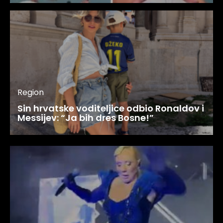
Region
Sin hrvatske voditeljice odbio Ronaldov i
Messijev: “Ja bih dres Bosne!”