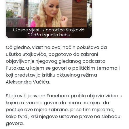
Užasne vijesti iz porodice Stojković:
Džidža izgubila bebu
Očigledno, vlast na ovaj način pokušava da
ušutka Stojkovića, pogotovo da zabrani
objavljivanje njegovog gledanog podcasta
Putokaz, u kojem se govori o političkim temama i
koji predstavlja kritiku aktuelnog režima
Aleksandra Vučića.
Stojković je svom Facebook profilu objavio video u
kojem otvoreno govori da nema namjeru da
poštuje ove mjere zabrane, jer se tim mjerama,
kako tvrdi, krši njegovo ustavno pravo na slobodu
govora.