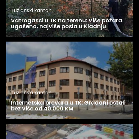
Tuzlanski kanton
Vatrogasci u TK na terenu: Više požara
ugašeno, najviše posla u Kladnju
Tuzlanski kanton
Internetska prevara u TK: Građani ostali
bez više od 40.000 KM