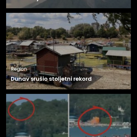
Region
Dunav srušio stoljetni rekord