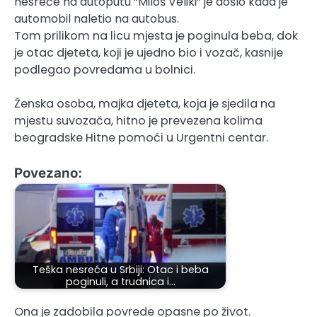
nesreće na autoputu “Miloš Veliki” je došlo kada je
automobil naletio na autobus.
Tom prilikom na licu mjesta je poginula beba, dok
je otac djeteta, koji je ujedno bio i vozač, kasnije
podlegao povredama u bolnici.
Ženska osoba, majka djeteta, koja je sjedila na
mjestu suvozača, hitno je prevezena kolima
beogradske Hitne pomoći u Urgentni centar.
Povezano:
Teška nesreća u Srbiji: Otac i beba
poginuli, a trudnica i…
Ona je zadobila povrede opasne po život.