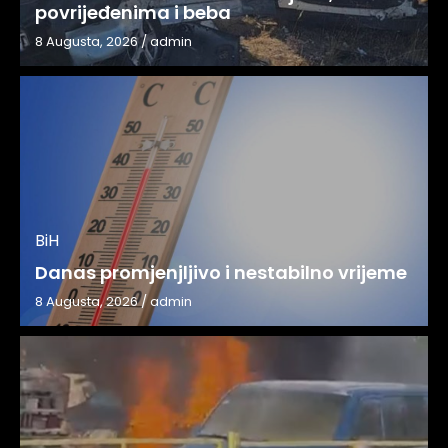
povrijeđenima i beba
8 Augusta, 2026
/
admin
BiH
Danas promjenjljivo i nestabilno vrijeme
8 Augusta, 2026
/
admin