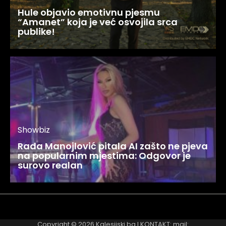
Hule objavio emotivnu pjesmu
“Amanet” koja je već osvojila srca
publike!
Showbiz
Rada Manojlović pitala AI zašto ne pjeva
na popularnim mjestima: Odgovor je
surovo realan
Najnovije
Najčitanije
Copyright © 2026
Kalesijski.ba
I KONTAKT: mail: