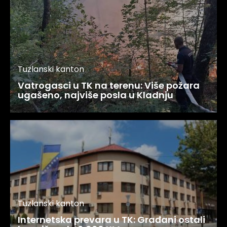
Tuzlanski kanton
Vatrogasci u TK na terenu: Više požara
ugašeno, najviše posla u Kladnju
Tuzlanski kanton
Internetska prevara u TK: Građani ostali