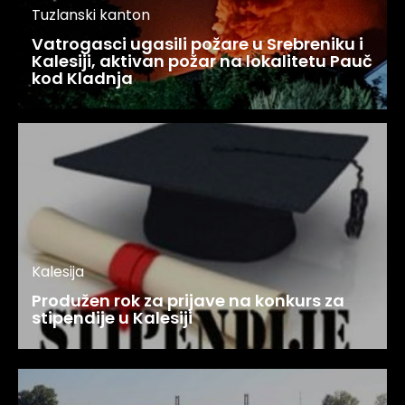
Tuzlanski kanton
Vatrogasci ugasili požare u Srebreniku i
Kalesiji, aktivan požar na lokalitetu Pauč
kod Kladnja
Kalesija
Produžen rok za prijave na konkurs za
stipendije u Kalesiji