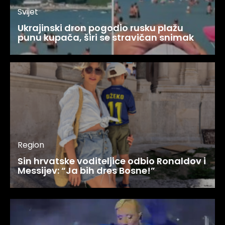
Svijet
Ukrajinski dron pogodio rusku plažu
punu kupača, širi se stravičan snimak
Region
Sin hrvatske voditeljice odbio Ronaldov i
Messijev: “Ja bih dres Bosne!”