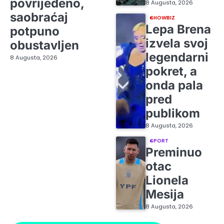
povrijeđeno,
8 Augusta, 2026
saobraćaj
SHOWBIZ
Lepa Brena
potpuno
izvela svoj
obustavljen
legendarni
8 Augusta, 2026
pokret, a
onda pala
pred
publikom
8 Augusta, 2026
SPORT
Preminuo
otac
Lionela
Mesija
8 Augusta, 2026