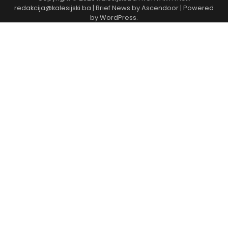
redakcija@kalesijski.ba | Brief News by
Ascendoor
| Powered
by
WordPress
.