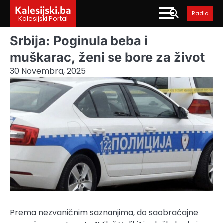
Skip
Kalesijski.ba
Radio
to
Kalesijski Portal
content
Srbija: Poginula beba i
muškarac, ženi se bore za život
30 Novembra, 2025
Prema nezvaničnim saznanjima, do saobraćajne