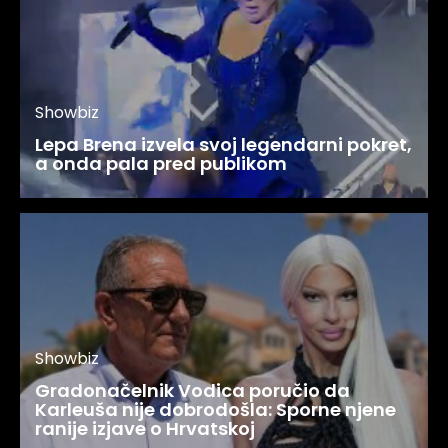
Showbiz
Lepa Brena izvela svoj legendarni pokret,
a onda pala pred publikom
Showbiz
Gradonačelnik Vodica poručio da
Karleuša nije dobrodošla: Sporne njene
ranije izjave o Hrvatskoj