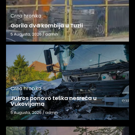
Crna hronika
Gorila dva kombija u Tuzli
5 Augusta, 2026
/
admin
Crna hronika
Jutros ponovo teška nesreća u
Vukovijama
5 Augusta, 2026
/
admin