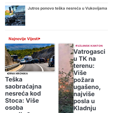
Jutros ponovo teška nesreća u Vukovijama
Najnovije Vijesti
TUZLANSKI KANTON
Vatrogasci
u TK na
terenu:
Više
CRNA HRONIKA
Teška
požara
saobraćajna
ugašeno,
nesreća kod
najviše
Stoca: Više
posla u
osoba
Kladnju