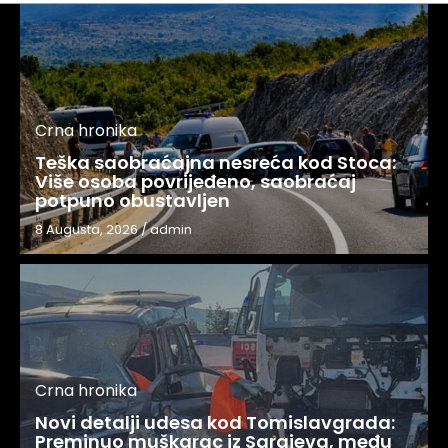
Crna hronika
Teška saobraćajna nesreća kod Stoca:
Više osoba povrijeđeno, saobraćaj
potpuno obustavljen
8 Augusta, 2026
/
admin
Crna hronika
Novi detalji udesa kod Tomislavgrada:
Preminuo muškarac iz Sarajeva, među