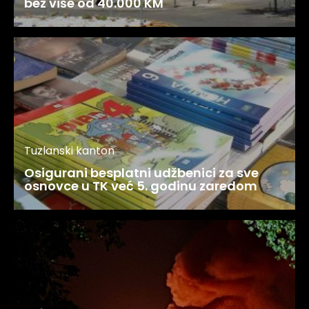
bez više od 40.000 KM
Tuzlanski kanton
Osigurani besplatni udžbenici za sve
osnovce u TK već 5. godinu zaredom