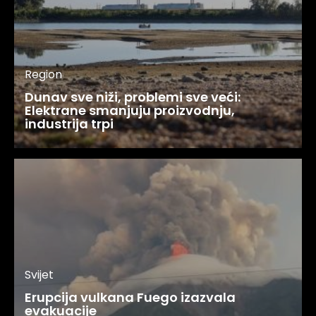
Region
Dunav sve niži, problemi sve veći:
Elektrane smanjuju proizvodnju,
industrija trpi
Svijet
Erupcija vulkana Fuego izazvala
evakuacije