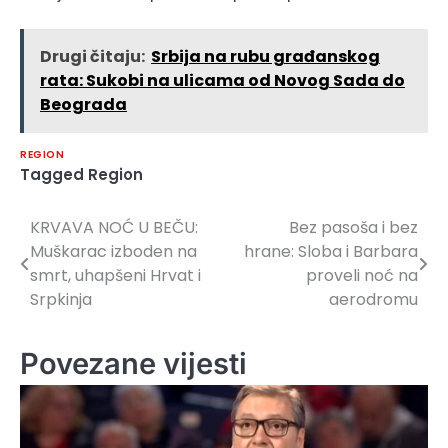
Drugi čitaju:
Srbija na rubu građanskog
rata: Sukobi na ulicama od Novog Sada do
Beograda
REGION
Tagged
Region
KRVAVA NOĆ U BEČU:
Bez pasoša i bez
Navigacija
Muškarac izboden na
hrane: Sloba i Barbara
članaka
smrt, uhapšeni Hrvat i
proveli noć na
Srpkinja
aerodromu
Povezane vijesti