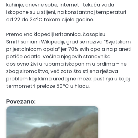
kuhinje, dnevne sobe, internet i tekuća voda
iskopane su u stijeni, na konstantnoj temperaturi
od 22 do 24°C tokom cijele godine.
Prema Enciklopediji Britannica, časopisu
Smithsonian i Wikipediji, grad se naziva “Svjetskom
prijestolnicom opala” jer 70% svih opala na planeti
potiče odatle. Većina njegovih stanovnika
doslovno živi u rupama iskopanim u brdima – ne
zbog siromaštva, već zato što stijena rješava
problem koji klima uređaj ne može: pustinja u kojoj
termometri prelaze 50°C u hladu.
Povezano: