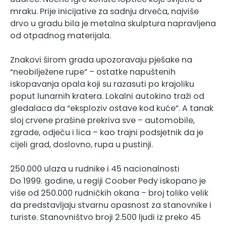
mraku. Prije inicijative za sadnju drveća, najviše
drvo u gradu bila je metalna skulptura napravljena
od otpadnog materijala.
Znakovi širom grada upozoravaju pješake na
“neobilježene rupe” – ostatke napuštenih
iskopavanja opala koji su razasuti po krajoliku
poput lunarnih kratera. Lokalni autokino traži od
gledalaca da “eksploziv ostave kod kuće”. A tanak
sloj crvene prašine prekriva sve – automobile,
zgrade, odjeću i lica – kao trajni podsjetnik da je
cijeli grad, doslovno, rupa u pustinji.
250.000 ulaza u rudnike i 45 nacionalnosti
Do 1999. godine, u regiji Coober Pedy iskopano je
više od 250.000 rudničkih okana – broj toliko velik
da predstavljaju stvarnu opasnost za stanovnike i
turiste. Stanovništvo broji 2.500 ljudi iz preko 45