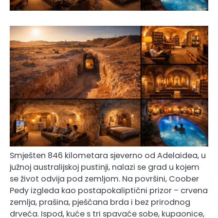
Smješten 846 kilometara sjeverno od Adelaidea, u
južnoj australijskoj pustinji, nalazi se grad u kojem
se život odvija pod zemljom. Na površini, Coober
Pedy izgleda kao postapokaliptični prizor – crvena
zemlja, prašina, pješčana brda i bez prirodnog
drveća. Ispod, kuće s tri spavaće sobe, kupaonice,