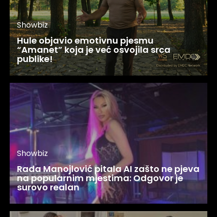
Showbiz
Hule objavio emotivnu pjesmu
“Amanet” koja je već osvojila srca
publike!
Showbiz
Rada Manojlović pitala AI zašto ne pjeva
na popularnim mjestima: Odgovor je
surovo realan