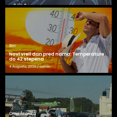
BiH
Novi vreli dan pred nama: Temperature
do 42 stepena
4 Augusta, 2026
/
admin
Crna hronika