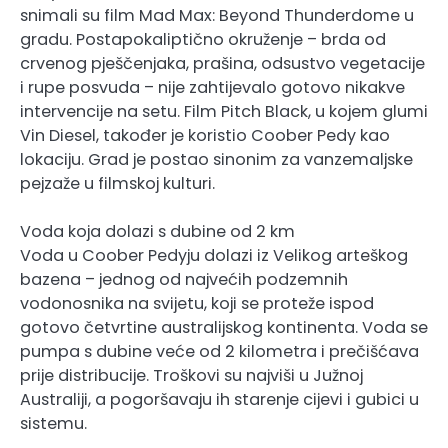
snimali su film Mad Max: Beyond Thunderdome u
gradu. Postapokaliptično okruženje – brda od
crvenog pješčenjaka, prašina, odsustvo vegetacije
i rupe posvuda – nije zahtijevalo gotovo nikakve
intervencije na setu. Film Pitch Black, u kojem glumi
Vin Diesel, također je koristio Coober Pedy kao
lokaciju. Grad je postao sinonim za vanzemaljske
pejzaže u filmskoj kulturi.
Voda koja dolazi s dubine od 2 km
Voda u Coober Pedyju dolazi iz Velikog arteškog
bazena – jednog od najvećih podzemnih
vodonosnika na svijetu, koji se proteže ispod
gotovo četvrtine australijskog kontinenta. Voda se
pumpa s dubine veće od 2 kilometra i prečišćava
prije distribucije. Troškovi su najviši u Južnoj
Australiji, a pogoršavaju ih starenje cijevi i gubici u
sistemu.