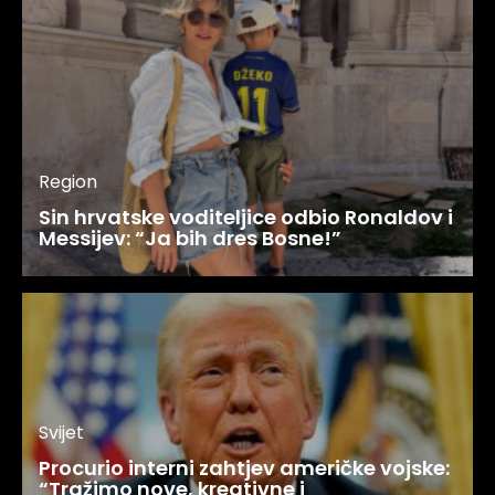
Region
Sin hrvatske voditeljice odbio Ronaldov i
Messijev: “Ja bih dres Bosne!”
Svijet
Procurio interni zahtjev američke vojske:
“Tražimo nove, kreativne i