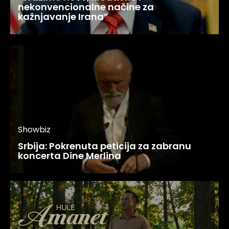
nekonvencionalne načine za
kažnjavanje Irana”
Showbiz
Srbija: Pokrenuta peticija za zabranu
koncerta Dine Merlina