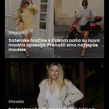
Magazin
Satenske hlačice s čipkom naša su nova
modna opsesija: Pronašli smo najljepše
modele
Showbiz