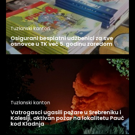
Tuzlanski kanton
Osigurani besplatni udžbenici za sve
osnovce u TK već 5. godinu zaredom
Tuzlanski kanton
Vatrogasci ugasili požare u Srebreniku i
Kalesiji, aktivan požar na lokalitetu Pauč
kod Kladnja