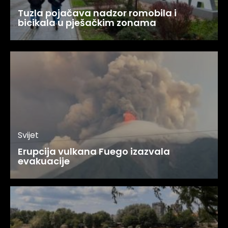
Tuzla pojačava nadzor romobila i
bicikala u pješačkim zonama
Svijet
Erupcija vulkana Fuego izazvala
evakuacije