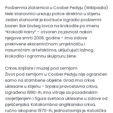
Podzemna zlatarnica u Coober Pedyju (Wikipadia)
Neki stanovnici urezuju police direktno u stijenu.
Jedan stanovnik je kod kuće izgradio podzemni
bazen. Bar bivšeg lovca na krokodile po imenu
“Krokodil Harry” – otvoren za javnost nakon
njegove smrti 2006. godine – ima zidove
prekrivene ekscentričnom umjetnošću i
nasumičnim artefaktima, uključujući lažnog
krokodila i ogromnu skulpturu žene.
Crkve, knjižare i muzeji pod zemljom
Život pod zemljom u Coober Pedyju nije ograničen
samo na stambene objekte. Grad ima crkve
uklesane u stijenu – Srpska pravoslavna crkva,
izgrađena 1990-ih, ima vitraje sa pozadinskim
osvjetljenjem i figure svetaca uklesane u zidove od
pješčenjaka. Katakombna anglikanska crkva,
ručno iskopana 1970-ih, jednostavnija je. Katolička