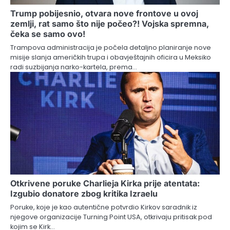
Trump pobijesnio, otvara nove frontove u ovoj
zemlji, rat samo što nije počeo?! Vojska spremna,
čeka se samo ovo!
Trampova administracija je počela detaljno planiranje nove
misije slanja američkih trupa i obavještajnih oficira u Meksiko
radi suzbijanja narko-kartela, prema…
Otkrivene poruke Charlieja Kirka prije atentata:
Izgubio donatore zbog kritika Izraelu
Poruke, koje je kao autentične potvrdio Kirkov saradnik iz
njegove organizacije Turning Point USA, otkrivaju pritisak pod
kojim se Kirk…