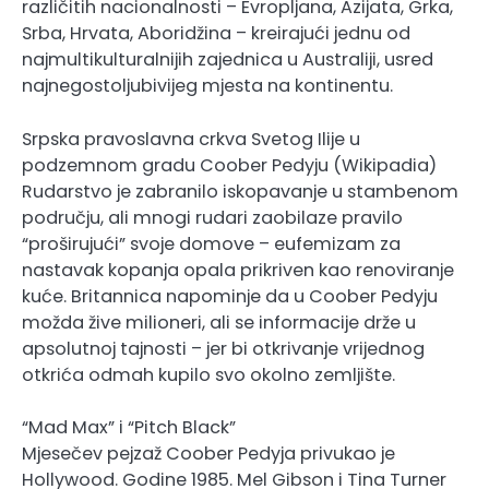
različitih nacionalnosti – Evropljana, Azijata, Grka,
Srba, Hrvata, Aboridžina – kreirajući jednu od
najmultikulturalnijih zajednica u Australiji, usred
najnegostoljubivijeg mjesta na kontinentu.
Srpska pravoslavna crkva Svetog Ilije u
podzemnom gradu Coober Pedyju (Wikipadia)
Rudarstvo je zabranilo iskopavanje u stambenom
području, ali mnogi rudari zaobilaze pravilo
“proširujući” svoje domove – eufemizam za
nastavak kopanja opala prikriven kao renoviranje
kuće. Britannica napominje da u Coober Pedyju
možda žive milioneri, ali se informacije drže u
apsolutnoj tajnosti – jer bi otkrivanje vrijednog
otkrića odmah kupilo svo okolno zemljište.
“Mad Max” i “Pitch Black”
Mjesečev pejzaž Coober Pedyja privukao je
Hollywood. Godine 1985. Mel Gibson i Tina Turner