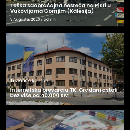
Teška saobraćajna nesreća na Pisti u
Vukovijama Gornjim (Kalesija)
3 Augusta, 2026
/
admin
Tuzlanski kanton
Internetska prevara u TK: Građani ostali
bez više od 40.000 KM