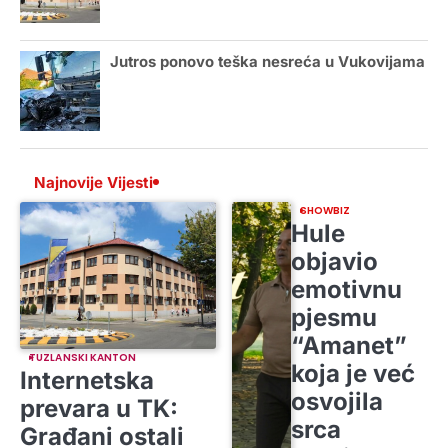
Jutros ponovo teška nesreća u Vukovijama
Najnovije Vijesti
SHOWBIZ
Hule
objavio
emotivnu
pjesmu
“Amanet”
TUZLANSKI KANTON
koja je već
Internetska
osvojila
prevara u TK:
srca
Građani ostali