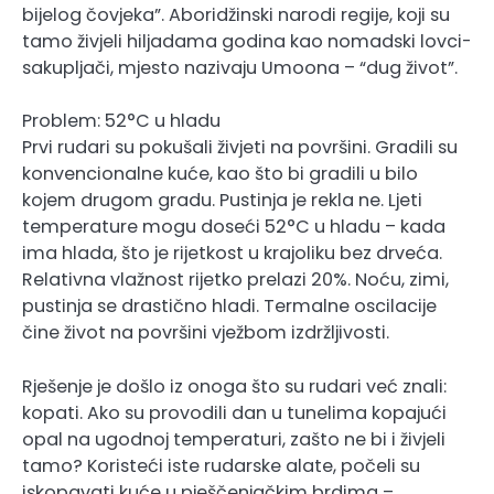
bijelog čovjeka”. Aboridžinski narodi regije, koji su
tamo živjeli hiljadama godina kao nomadski lovci-
sakupljači, mjesto nazivaju Umoona – “dug život”.
Problem: 52°C u hladu
Prvi rudari su pokušali živjeti na površini. Gradili su
konvencionalne kuće, kao što bi gradili u bilo
kojem drugom gradu. Pustinja je rekla ne. Ljeti
temperature mogu doseći 52°C u hladu – kada
ima hlada, što je rijetkost u krajoliku bez drveća.
Relativna vlažnost rijetko prelazi 20%. Noću, zimi,
pustinja se drastično hladi. Termalne oscilacije
čine život na površini vježbom izdržljivosti.
Rješenje je došlo iz onoga što su rudari već znali:
kopati. Ako su provodili dan u tunelima kopajući
opal na ugodnoj temperaturi, zašto ne bi i živjeli
tamo? Koristeći iste rudarske alate, počeli su
iskopavati kuće u pješčenjačkim brdima –