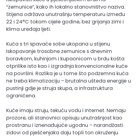
“zemunice”, kako ih lokalno stanovništvo naziva.
Stijena održava unutrašnju temperaturu između
22 i 24°C tokom cijele godine, bez grijanja zimi i
klima uređaja ljeti.
Kuća s tri spavaće sobe ukopana u stijenu
Iskopavanje trosobne zemunice s dnevnim
boravkom, kuhinjom i kupaonicom u brdu košta
otprilike isto kao i izgradnja konvencionalne kuće
na površini. Razlika je u tome što podzemna kuća
ne treba klimatizaciju – brutalna ušteda energije u
pustinji gdje je struja skupa, a infrastruktura
ograničena.
Kuće imaju struju, tekuću vodu i internet. Nemaju
prozore, ali stanovnici opisuju unutrašnjost kao
prostranu i iznenađujuće ugodnu – narandžasti
zidovi od pješčenjaka daju topli ton okruženju.