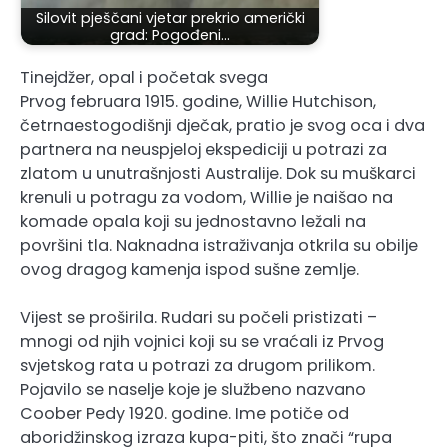
Silovit pješčani vjetar prekrio američki
grad: Pogođeni…
Tinejdžer, opal i početak svega
Prvog februara 1915. godine, Willie Hutchison,
četrnaestogodišnji dječak, pratio je svog oca i dva
partnera na neuspjeloj ekspediciji u potrazi za
zlatom u unutrašnjosti Australije. Dok su muškarci
krenuli u potragu za vodom, Willie je naišao na
komade opala koji su jednostavno ležali na
površini tla. Naknadna istraživanja otkrila su obilje
ovog dragog kamenja ispod sušne zemlje.
Vijest se proširila. Rudari su počeli pristizati –
mnogi od njih vojnici koji su se vraćali iz Prvog
svjetskog rata u potrazi za drugom prilikom.
Pojavilo se naselje koje je službeno nazvano
Coober Pedy 1920. godine. Ime potiče od
aboridžinskog izraza kupa-piti, što znači “rupa