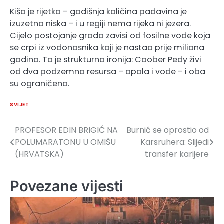
Kiša je rijetka – godišnja količina padavina je
izuzetno niska – i u regiji nema rijeka ni jezera.
Cijelo postojanje grada zavisi od fosilne vode koja
se crpi iz vodonosnika koji je nastao prije miliona
godina. To je strukturna ironija: Coober Pedy živi
od dva podzemna resursa – opala i vode – i oba
su ograničena.
SVIJET
PROFESOR EDIN BRIGIĆ NA
Burnić se oprostio od
Navigacija
POLUMARATONU U OMIŠU
Karsruhera: Slijedi
članaka
(HRVATSKA)
transfer karijere
Povezane vijesti