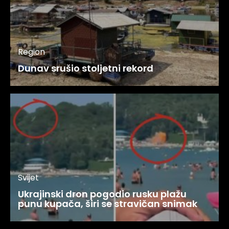
Region
Dunav srušio stoljetni rekord
Svijet
Ukrajinski dron pogodio rusku plažu
punu kupača, širi se stravičan snimak