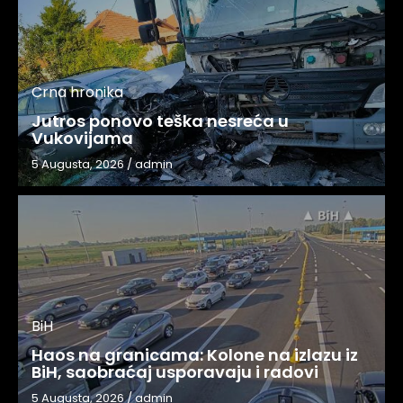
Crna hronika
Jutros ponovo teška nesreća u
Vukovijama
5 Augusta, 2026
/
admin
BiH
Haos na granicama: Kolone na izlazu iz
BiH, saobraćaj usporavaju i radovi
5 Augusta, 2026
/
admin