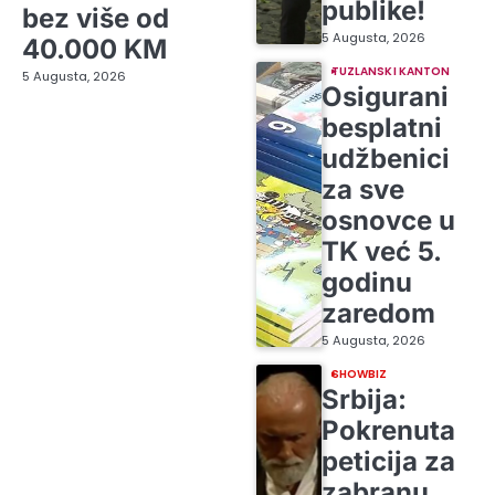
publike!
bez više od
5 Augusta, 2026
40.000 KM
TUZLANSKI KANTON
5 Augusta, 2026
Osigurani
besplatni
udžbenici
za sve
osnovce u
TK već 5.
godinu
zaredom
5 Augusta, 2026
SHOWBIZ
Srbija:
Pokrenuta
peticija za
zabranu