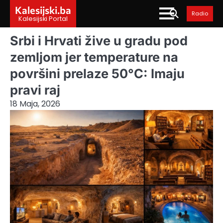
Skip
Kalesijski.ba
Radio
to
Kalesijski Portal
content
Srbi i Hrvati žive u gradu pod
zemljom jer temperature na
površini prelaze 50°C: Imaju
pravi raj
18 Maja, 2026