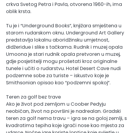
crkva Svetog Petra i Pavla, otvorena 1960-ih, ima
oblik krsta.
Tu je i “Underground Books”, knjižara smještena u
starom rudarskom oknu. Underground Art Gallery
predstavlja lokalnu aboridžinsku umjetnost,
didžeridue i slike s tačkama. Rudnik i muzej opala
Umoona je stari rudnik opala pretvoren u muzej,
gdje posjetitelji mogu prošetati kroz originalne
tunele i učiti o rudarstvu. Hotel Desert Cave nudi
podzemne sobe za turiste – iskustvo koje je
Smithsonian opisao kao “podzemni spokoj”.
Teren za golf bez trave
Ako je život pod zemljom u Coober Pedyju
neobičan, život na površini je nadrealan. Gradski
teren za golf nema travu – igra se na goloj zemlji, s
kvadratima tepiha koje igrači nose kao mjesta za
udarce. Noćne igre koriste loptice koje svijetle u