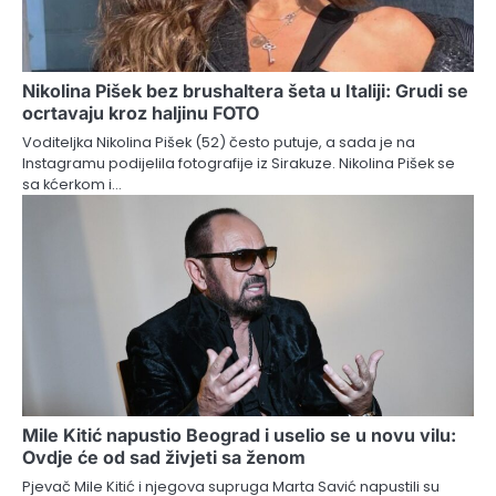
Nikolina Pišek bez brushaltera šeta u Italiji: Grudi se
ocrtavaju kroz haljinu FOTO
Voditeljka Nikolina Pišek (52) često putuje, a sada je na
Instagramu podijelila fotografije iz Sirakuze. Nikolina Pišek se
sa kćerkom i…
Mile Kitić napustio Beograd i uselio se u novu vilu:
Ovdje će od sad živjeti sa ženom
Pjevač Mile Kitić i njegova supruga Marta Savić napustili su