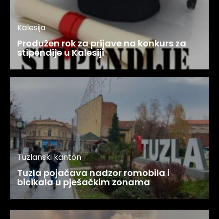
Kalesija
Produžen rok za prijave na konkurs za
stipendije u Kalesiji
Tuzlanski kanton
Tuzla pojačava nadzor romobila i
bicikala u pješačkim zonama