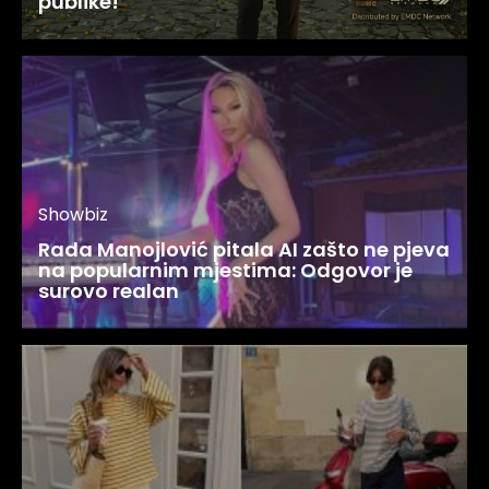
publike!
Showbiz
Rada Manojlović pitala AI zašto ne pjeva
na popularnim mjestima: Odgovor je
surovo realan