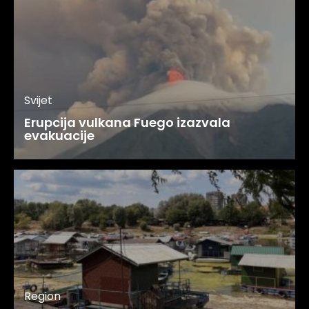
Svijet
Erupcija vulkana Fuego izazvala
evakuacije
Region