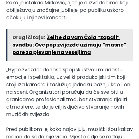
Kako je istakao Mirković, riječ je o izvođačima koji
obilježavaju značajne jubileje, pa publiku uskoro
očekuju i njihovi koncerti.
Drugi čitaju:
Želite da vam Čola “zapali”
svadbu: Ove pop zvijezde uzimaju “masne”
pare za pjevanje na veseljima
„Hype zvezde“ donose spoj iskustva i mladosti,
emocije i spektakla, uz veliki produkcijski tim koji
stoji iza kamera i zaslužuje jednaku pažnju kao i oni
na sceni. Organizatori poručuju da će sve biti u
granicama profesionalizma, bez stvaranja rijaliti
atmosfere, te da je cilj isključivo stvaranje novih
muzičkih zvijezda.
Pred publikom je, kako najavljuju, muzički šou kakav
region do sada nije vidio. Mjesto gdje se rađaju