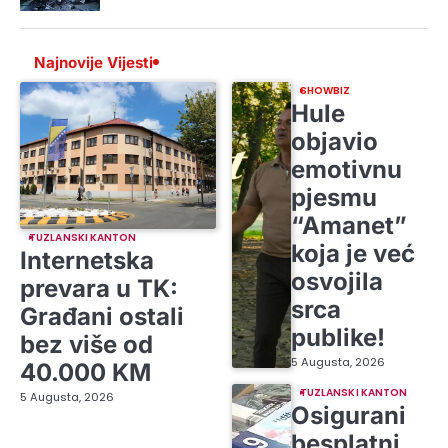
Najnovije Vijesti
SHOWBIZ
Hule
objavio
emotivnu
pjesmu
“Amanet”
TUZLANSKI KANTON
koja je već
Internetska
osvojila
prevara u TK:
srca
Građani ostali
publike!
bez više od
5 Augusta, 2026
40.000 KM
TUZLANSKI KANTON
5 Augusta, 2026
Osigurani
besplatni