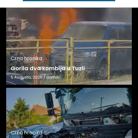
Crna hronika
Gorila dva kombija u Tuzli
5 Augusta, 2026
/
admin
Crna hronika