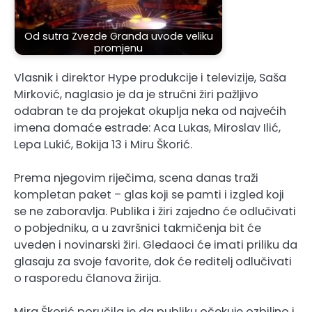
Od sutra Zvezde Granda uvode veliku
promjenu
Vlasnik i direktor Hype produkcije i televizije, Saša
Mirković, naglasio je da je stručni žiri pažljivo
odabran te da projekat okuplja neka od najvećih
imena domaće estrade: Aca Lukas, Miroslav Ilić,
Lepa Lukić, Bokija 13 i Miru Škorić.
Prema njegovim riječima, scena danas traži
kompletan paket – glas koji se pamti i izgled koji
se ne zaboravlja. Publika i žiri zajedno će odlučivati
o pobjedniku, a u završnici takmičenja bit će
uveden i novinarski žiri. Gledaoci će imati priliku da
glasaju za svoje favorite, dok će reditelj odlučivati
o rasporedu članova žirija.
Mira Škorić poručila je da publiku očekuje ozbiljno i