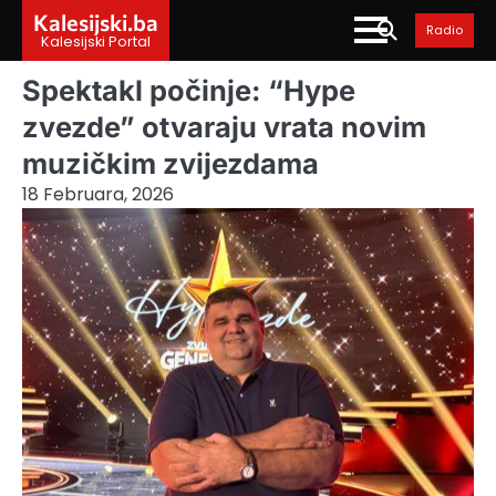
Skip
Kalesijski.ba
Radio
to
Kalesijski Portal
content
Spektakl počinje: “Hype
zvezde” otvaraju vrata novim
muzičkim zvijezdama
18 Februara, 2026