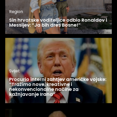
Region
Sin hrvatske voditeljice odbio Ronaldov i
Messijev: “Ja bih dres Bosne!”
Svijet
Procurio interni zahtjev američke vojske:
“Tražimo nove, kreativne i
nekonvencionalne načine za
kažnjavanje Irana”