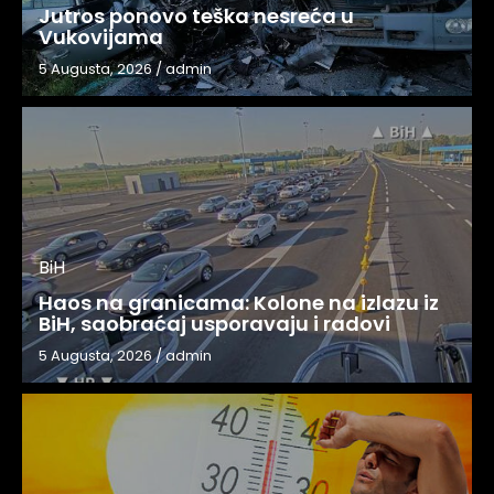
Jutros ponovo teška nesreća u
Vukovijama
5 Augusta, 2026
/
admin
BiH
Haos na granicama: Kolone na izlazu iz
BiH, saobraćaj usporavaju i radovi
5 Augusta, 2026
/
admin