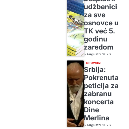
udžbenici
za sve
osnovce u
TK već 5.
godinu
zaredom
5 Augusta, 2026
SHOWBIZ
Srbija:
Pokrenuta
peticija za
zabranu
koncerta
Dine
Merlina
5 Augusta, 2026