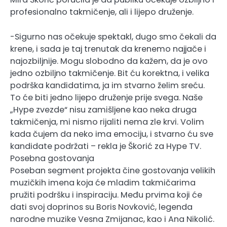
profesionalno takmičenje, ali i lijepo druženje.
-Sigurno nas očekuje spektakl, dugo smo čekali da
krene, i sada je taj trenutak da krenemo najjače i
najozbiljnije. Mogu slobodno da kažem, da je ovo
jedno ozbiljno takmičenje. Bit ću korektna, i velika
podrška kandidatima, ja im stvarno želim sreću.
To će biti jedno lijepo druženje prije svega. Naše
„Hype zvezde“ nisu zamišljene kao neka druga
takmičenja, mi nismo rijaliti nema zle krvi. Volim
kada čujem da neko ima emociju, i stvarno ću sve
kandidate podržati – rekla je Škorić za Hype TV.
Posebna gostovanja
Poseban segment projekta čine gostovanja velikih
muzičkih imena koja će mladim takmičarima
pružiti podršku i inspiraciju. Među prvima koji će
dati svoj doprinos su Boris Novković, legenda
narodne muzike Vesna Zmijanac, kao i Ana Nikolić.