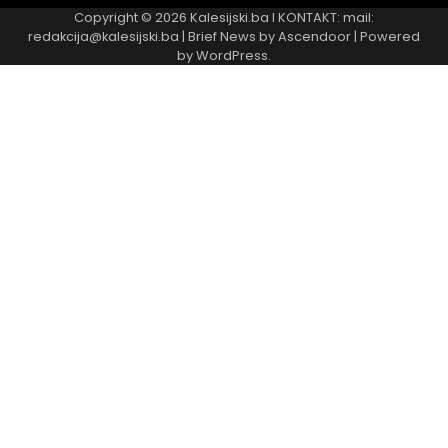
Copyright © 2026
Kalesijski.ba
I KONTAKT: mail:
redakcija@kalesijski.ba | Brief News by
Ascendoor
| Powered
by
WordPress
.