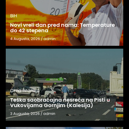
BiH
Novi vreli dan pred nama: Temperature
do 42 stepena
4 Augusta, 2026
/
admin
Crna hronika
Teška saobraćajna nesreća na Pisti u
Vukovijama Gornjim (Kalesija)
3 Augusta, 2026
/
admin