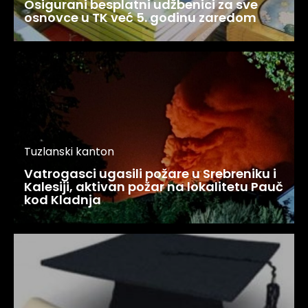
Osigurani besplatni udžbenici za sve
osnovce u TK već 5. godinu zaredom
Tuzlanski kanton
Vatrogasci ugasili požare u Srebreniku i
Kalesiji, aktivan požar na lokalitetu Pauč
kod Kladnja