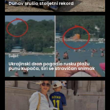
Dunav srušio stoljetni rekord
Svijet
Ukrajinski dron pogodio rusku plažu
punu kupača, širi se stravičan snimak