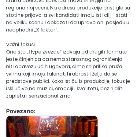
startu obećava spektakl i novu energiju na
regionalnoj sceni. Na adresu produkcije pristigle su
stotine prijava, a svi kandidati imaju isti cilj – stati
na veliku scenu i dokazati da upravo oni posjeduju
neophodni „X faktor“.
Važni fokusi
Ono što „Hype zvezde“ izdvaja od drugih formata
jeste činjenica da nema starosnog ograničenja
niti obavezujućih ugovora, čime se prilika pruža
svima koji imaju talenat, hrabrost i želju da se
predstave publici. Kako ističu iz produkcije, fokus je
isključivo na muzici, emociji i kvalitetu, bez rijaliti
zapleta i senzacionalizma.
Povezano: