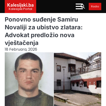
Skip
Kalesijski.ba
Radio
to
Kalesijski Portal
content
Ponovno suđenje Samiru
Novaliji za ubistvo zlatara:
Advokat predložio nova
vještačenja
18 Februara, 2026