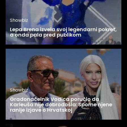
Showbiz
Lepa Brena izvela svoj legendarni pokret,
a onda pala pred publikom
Showbiz
Gradonačelnik Vodica poručio da
Karleuša nije dobrodošla: Sporne njene
ranije izjave o Hrvatskoj