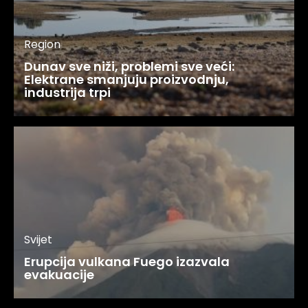
Region
Dunav sve niži, problemi sve veći:
Elektrane smanjuju proizvodnju,
industrija trpi
Svijet
Erupcija vulkana Fuego izazvala
evakuacije