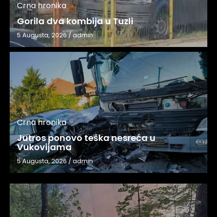
Crna hronika
Gorila dva kombija u Tuzli
5 Augusta, 2026
/
admin
Crna hronika
Jutros ponovo teška nesreća u
Vukovijama
5 Augusta, 2026
/
admin