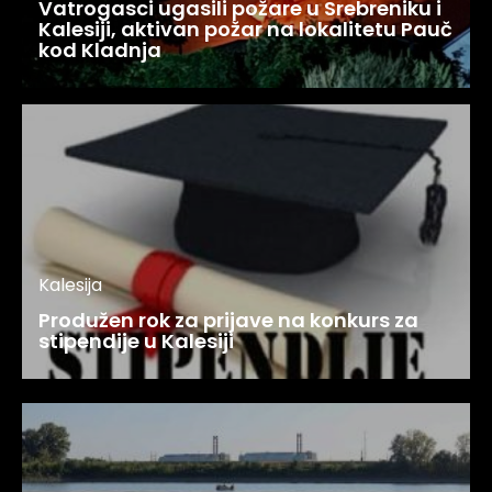
Vatrogasci ugasili požare u Srebreniku i
Kalesiji, aktivan požar na lokalitetu Pauč
kod Kladnja
Kalesija
Produžen rok za prijave na konkurs za
stipendije u Kalesiji