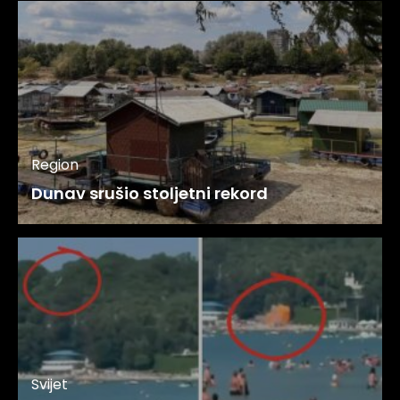
Region
Dunav srušio stoljetni rekord
Svijet