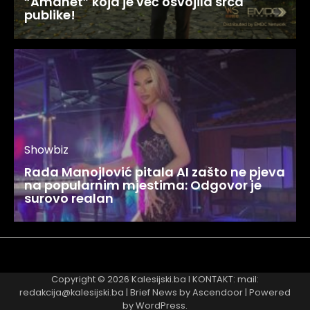
“Amanet” koja je već osvojila srca
publike!
Showbiz
Rada Manojlović pitala AI zašto ne pjeva
na popularnim mjestima: Odgovor je
surovo realan
Najnovije
Najčitanije
Copyright © 2026
Kalesijski.ba
I KONTAKT: mail:
redakcija@kalesijski.ba | Brief News by
Ascendoor
| Powered
by
WordPress
.