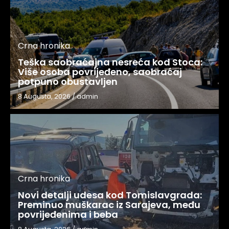
Crna hronika
Teška saobraćajna nesreća kod Stoca:
Više osoba povrijeđeno, saobraćaj
potpuno obustavljen
8 Augusta, 2026
/
admin
Crna hronika
Novi detalji udesa kod Tomislavgrada:
Preminuo muškarac iz Sarajeva, među
povrijeđenima i beba