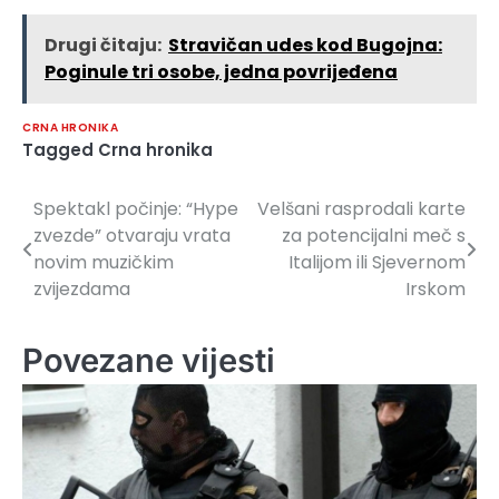
Drugi čitaju:
Stravičan udes kod Bugojna:
Poginule tri osobe, jedna povrijeđena
CRNA HRONIKA
Tagged
Crna hronika
Spektakl počinje: “Hype
Velšani rasprodali karte
Navigacija
zvezde” otvaraju vrata
za potencijalni meč s
članaka
novim muzičkim
Italijom ili Sjevernom
zvijezdama
Irskom
Povezane vijesti