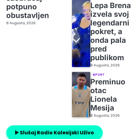
Lepa Brena
potpuno
izvela svoj
obustavljen
legendarni
8 Augusta, 2026
pokret, a
onda pala
pred
publikom
8 Augusta, 2026
SPORT
Preminuo
otac
Lionela
Mesija
8 Augusta, 2026
▶️ Slušaj Radio Kalesijski Uživo