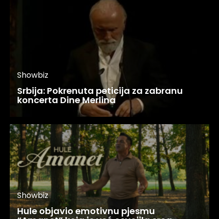
Showbiz
Srbija: Pokrenuta peticija za zabranu
koncerta Dine Merlina
Showbiz
Hule objavio emotivnu pjesmu