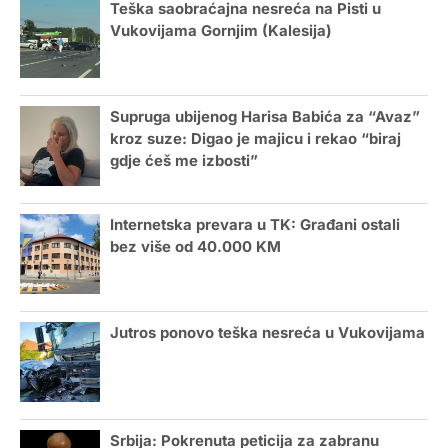
Teška saobraćajna nesreća na Pisti u
Vukovijama Gornjim (Kalesija)
Supruga ubijenog Harisa Babića za “Avaz”
kroz suze: Digao je majicu i rekao “biraj
gdje ćeš me izbosti”
Internetska prevara u TK: Građani ostali
bez više od 40.000 KM
Jutros ponovo teška nesreća u Vukovijama
Srbija: Pokrenuta peticija za zabranu