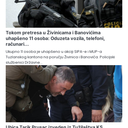
Tokom pretresa u Živinicama i Banovićima
uhapšeno 11 osoba: Oduzeta vozila, telefoni,
računari…
Ukupno 11 osoba je uhapšeno u akciji SIPA-e i MUP-a
Tuzlanskog kantona na poručju Živinica i Banovića. Policijski
službenici Državne…
Ubica Tarik Prusac izveden iz Tužilaštva KS,