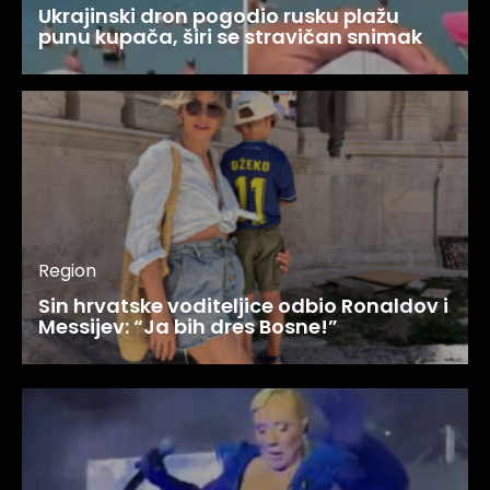
Ukrajinski dron pogodio rusku plažu
punu kupača, širi se stravičan snimak
Region
Sin hrvatske voditeljice odbio Ronaldov i
Messijev: “Ja bih dres Bosne!”