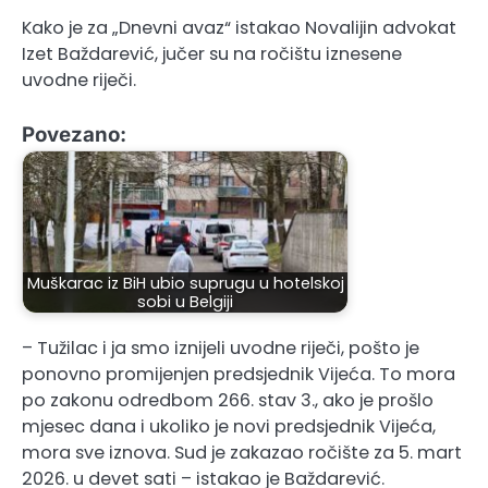
Kako je za „Dnevni avaz“ istakao Novalijin advokat
Izet Baždarević, jučer su na ročištu iznesene
uvodne riječi.
Povezano:
Muškarac iz BiH ubio suprugu u hotelskoj
sobi u Belgiji
– Tužilac i ja smo iznijeli uvodne riječi, pošto je
ponovno promijenjen predsjednik Vijeća. To mora
po zakonu odredbom 266. stav 3., ako je prošlo
mjesec dana i ukoliko je novi predsjednik Vijeća,
mora sve iznova. Sud je zakazao ročište za 5. mart
2026. u devet sati – istakao je Baždarević.