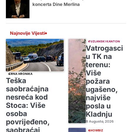
koncerta Dine Merlina
Najnovije Vijesti
TUZLANSKI KANTON
Vatrogasci
u TK na
terenu:
Više
CRNA HRONIKA
Teška
požara
saobraćajna
ugašeno,
nesreća kod
najviše
Stoca: Više
posla u
osoba
Kladnju
povrijeđeno,
8 Augusta, 2026
saobraćaj
SHOWBIZ