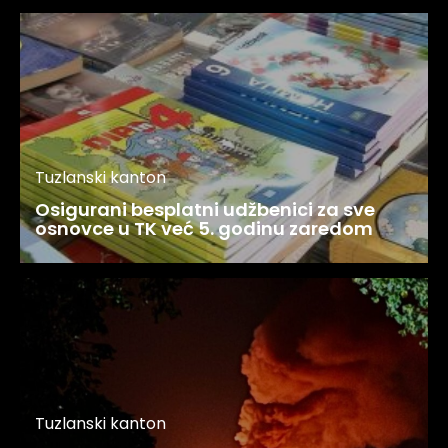
Tuzlanski kanton
Osigurani besplatni udžbenici za sve
osnovce u TK već 5. godinu zaredom
Tuzlanski kanton