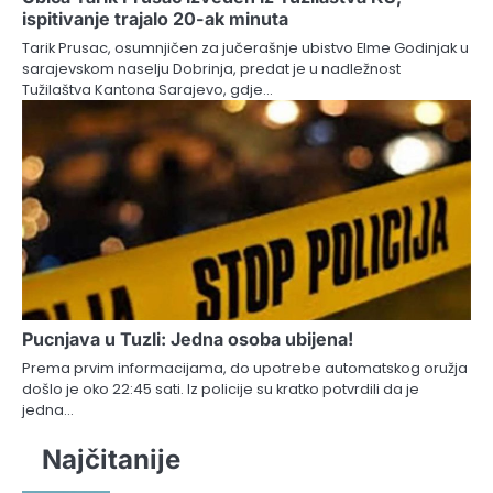
ispitivanje trajalo 20-ak minuta
Tarik Prusac, osumnjičen za jučerašnje ubistvo Elme Godinjak u
sarajevskom naselju Dobrinja, predat je u nadležnost
Tužilaštva Kantona Sarajevo, gdje…
Pucnjava u Tuzli: Jedna osoba ubijena!
Prema prvim informacijama, do upotrebe automatskog oružja
došlo je oko 22:45 sati. Iz policije su kratko potvrdili da je
jedna…
Najčitanije