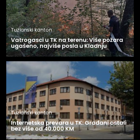
Tuzlanski kanton
Vatrogasci u TK na terenu: Više požara
ugašeno, najviše posla u Kladnju
Tuzlanski kanton
Internetska prevara u TK: Građani ostali
bez više od 40.000 KM