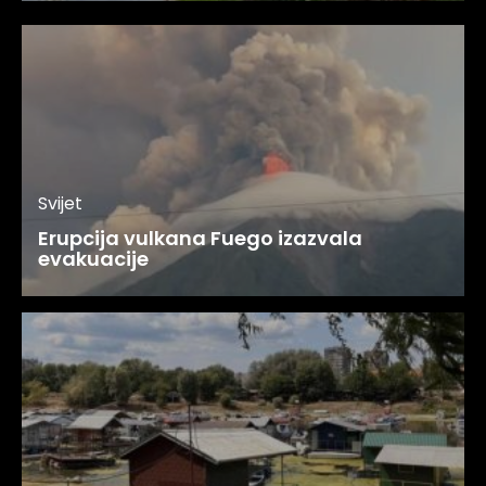
Svijet
Erupcija vulkana Fuego izazvala
evakuacije