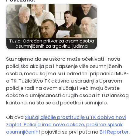
Tuzla: Određen pritvor za osam osoba
osumnjičenih za trgovinu ljudima
Saznajemo da se uskoro može očekivati i nova
policijska akcija pa i hapšenje više osumnjičenih
osoba, među kojima su i određeni pripadnici MUP-
a TK. Tužilaštvo TK aktivno u saradnji s Upravom
policije radi na ovom slučaju i već imaju čvrste
dokaze o umiješanosti drugih osoba iz Tuzlanskog
kantona, na šta se od početka i sumnjalo.
Objava
Slučaj dječije prostitucije u TK dobiva novi
zaplet: Policija ima nove dokaze, proširen spisak
osumnjičenih!
pojavila se prvi puta na
BH Reporter
.