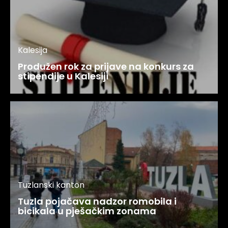
Kalesija
Produžen rok za prijave na konkurs za
stipendije u Kalesiji
Tuzlanski kanton
Tuzla pojačava nadzor romobila i
bicikala u pješačkim zonama