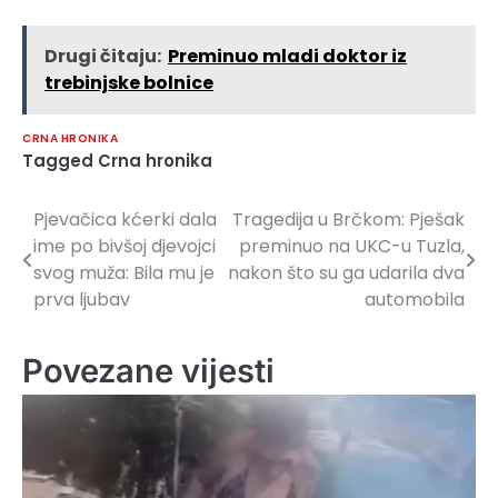
Drugi čitaju:
Preminuo mladi doktor iz
trebinjske bolnice
CRNA HRONIKA
Tagged
Crna hronika
Pjevačica kćerki dala
Tragedija u Brčkom: Pješak
Navigacija
ime po bivšoj djevojci
preminuo na UKC-u Tuzla,
članaka
svog muža: Bila mu je
nakon što su ga udarila dva
prva ljubav
automobila
Povezane vijesti