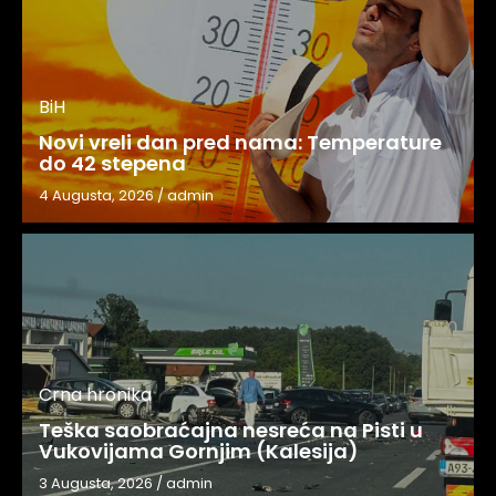
BiH
Novi vreli dan pred nama: Temperature
do 42 stepena
4 Augusta, 2026
/
admin
Crna hronika
Teška saobraćajna nesreća na Pisti u
Vukovijama Gornjim (Kalesija)
3 Augusta, 2026
/
admin