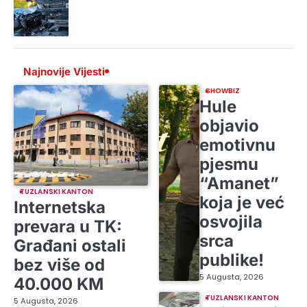
Najnovije Vijesti
SHOWBIZ
Hule
objavio
emotivnu
pjesmu
“Amanet”
TUZLANSKI KANTON
koja je već
Internetska
osvojila
prevara u TK:
srca
Građani ostali
publike!
bez više od
5 Augusta, 2026
40.000 KM
TUZLANSKI KANTON
5 Augusta, 2026