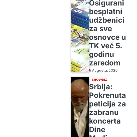
Osigurani
besplatni
udžbenici
za sve
osnovce u
TK već 5.
godinu
zaredom
5 Augusta, 2026
SHOWBIZ
Srbija:
Pokrenuta
peticija za
zabranu
koncerta
Dine