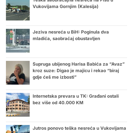
Teška saobraćajna nesreća na Pisti u
Vukovijama Gornjim (Kalesija)
Jeziva nesreća u BiH: Poginula dva
mladića, saobraćaj obustavljen
Supruga ubijenog Harisa Babića za “Avaz”
kroz suze: Digao je majicu i rekao “biraj
gdje ćeš me izbosti”
Internetska prevara u TK: Građani ostali
bez više od 40.000 KM
Jutros ponovo teška nesreća u Vukovijama