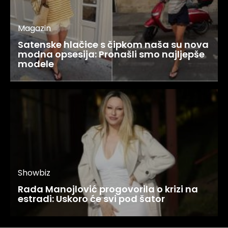
Magazin
Satenske hlačice s čipkom naša su nova
modna opsesija: Pronašli smo najljepše
modele
Showbiz
Rada Manojlović progovorila o krizi na
estradi: Uskoro će svi pod šator