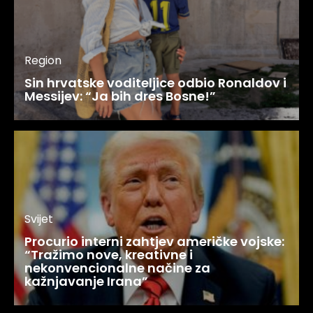
Region
Sin hrvatske voditeljice odbio Ronaldov i
Messijev: “Ja bih dres Bosne!”
Svijet
Procurio interni zahtjev američke vojske:
“Tražimo nove, kreativne i
nekonvencionalne načine za
kažnjavanje Irana”