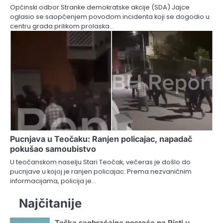
Općinski odbor Stranke demokratske akcije (SDA) Jajce
oglasio se saopćenjem povodom incidenta koji se dogodio u
centru grada prilikom prolaska…
Pucnjava u Teočaku: Ranjen policajac, napadač
pokušao samoubistvo
U teočanskom naselju Stari Teočak, večeras je došlo do
pucnjave u kojoj je ranjen policajac. Prema nezvaničnim
informacijama, policija je…
Najčitanije