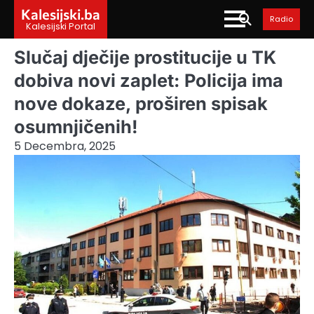
Skip
Kalesijski.ba
Radio
to
Kalesijski Portal
content
Slučaj dječije prostitucije u TK
dobiva novi zaplet: Policija ima
nove dokaze, proširen spisak
osumnjičenih!
5 Decembra, 2025