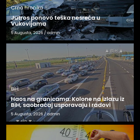
Crna hronika
Jutros ponovo teška nesreća u
Vukovijama
5 Augusta, 2026
/
admin
BiH
Haos na granicama: Kolone na izlazu iz
BiH, saobraćaj usporavaju i radovi
5 Augusta, 2026
/
admin