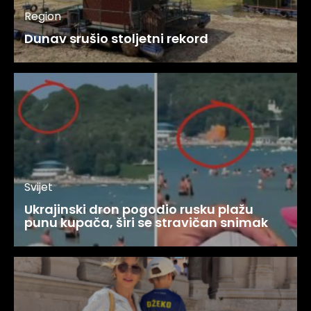
Region
Dunav srušio stoljetni rekord
Svijet
Ukrajinski dron pogodio rusku plažu
punu kupača, širi se stravičan snimak