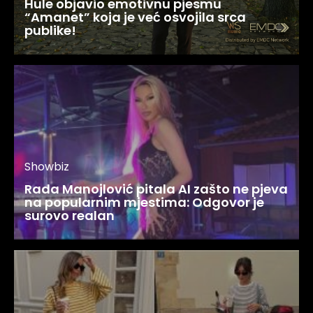
Hule objavio emotivnu pjesmu
“Amanet” koja je već osvojila srca
publike!
Showbiz
Rada Manojlović pitala AI zašto ne pjeva
na popularnim mjestima: Odgovor je
surovo realan