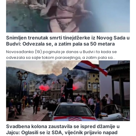
Snimljen trenutak smrti tinejdžerke iz Novog Sada u
Budvi: Odvezala se, a zatim pala sa 50 metara
Novosađanka (19) poginula je danas u Budvi i to kada se
odvezala sa sajle tokom parasejlinga, a zatim pala sa…
Svadbena kolona zaustavila se ispred džamije u
Jajcu: Oglasili se iz SDA, vijećnik prijavio napad