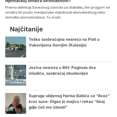
Njemačkoj smatra siromašnom?
Prema definiciji Saveznog zavoda za statistiku, tim pragom se
smatra 60 posto medijanske vrijednosti ekvivalentnog neto
dohotka domaćinstava. To znači…
Najčitanije
Teška saobraćajna nesreća na Pisti u
Vukovijama Gornjim (Kalesija)
Jeziva nesreća u BiH: Poginula dva
mladića, saobraćaj obustavljen
Supruga ubijenog Harisa Babića za “Avaz”
kroz suze: Digao je majicu i rekao “biraj
gdje ćeš me izbosti”