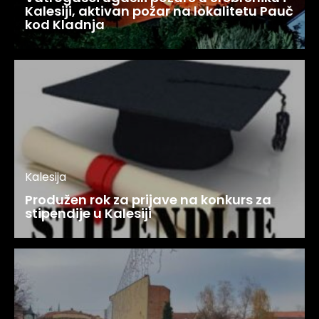
Kalesiji, aktivan požar na lokalitetu Pauč
kod Kladnja
Kalesija
Produžen rok za prijave na konkurs za
stipendije u Kalesiji