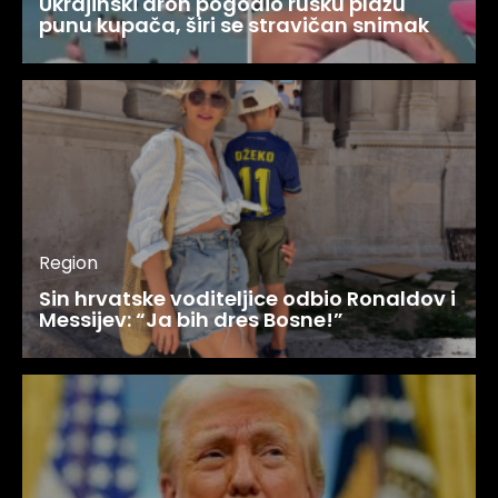
Ukrajinski dron pogodio rusku plažu
punu kupača, širi se stravičan snimak
Region
Sin hrvatske voditeljice odbio Ronaldov i
Messijev: “Ja bih dres Bosne!”