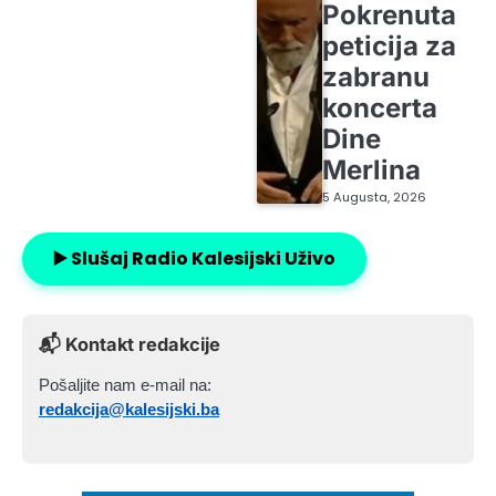
Pokrenuta
peticija za
zabranu
koncerta
Dine
Merlina
5 Augusta, 2026
▶️ Slušaj Radio Kalesijski Uživo
📬 Kontakt redakcije
Pošaljite nam e-mail na:
redakcija@kalesijski.ba