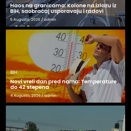
Haos na granicama: Kolone na izlazu iz
BiH, saobraćaj usporavaju i radovi
5 Augusta, 2026
/
admin
BiH
Novi vreli dan pred nama: Temperature
do 42 stepena
4 Augusta, 2026
/
admin