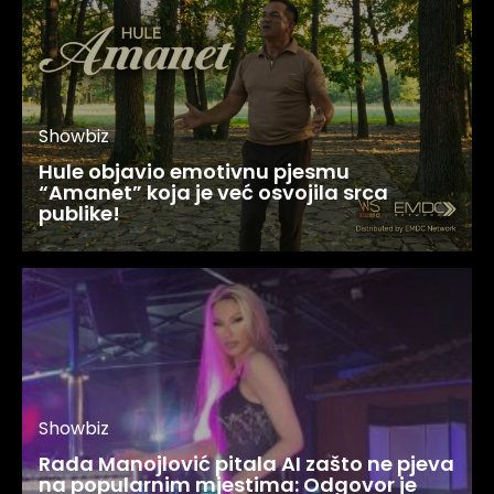
Showbiz
Hule objavio emotivnu pjesmu
“Amanet” koja je već osvojila srca
publike!
Showbiz
Rada Manojlović pitala AI zašto ne pjeva
na popularnim mjestima: Odgovor je