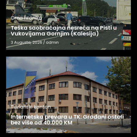
Crna hronika
Teška saobraćajna nesreća na Pisti u
Vukovijama Gornjim (Kalesija)
3 Augusta, 2026
/
admin
Tuzlanski kanton
Internetska prevara u TK: Građani ostali
bez više od 40.000 KM