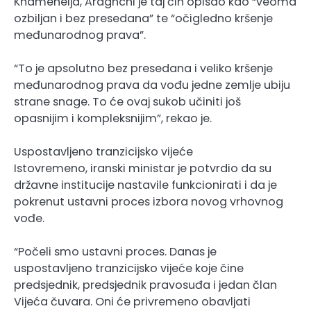
Khameneija, Araghchi je taj čin opisao kao “veoma
ozbiljan i bez presedana” te “očigledno kršenje
međunarodnog prava”.
“To je apsolutno bez presedana i veliko kršenje
međunarodnog prava da vođu jedne zemlje ubiju
strane snage. To će ovaj sukob učiniti još
opasnijim i kompleksnijim”, rekao je.
Uspostavljeno tranzicijsko vijeće
Istovremeno, iranski ministar je potvrdio da su
državne institucije nastavile funkcionirati i da je
pokrenut ustavni proces izbora novog vrhovnog
vođe.
“Počeli smo ustavni proces. Danas je
uspostavljeno tranzicijsko vijeće koje čine
predsjednik, predsjednik pravosuđa i jedan član
Vijeća čuvara. Oni će privremeno obavljati