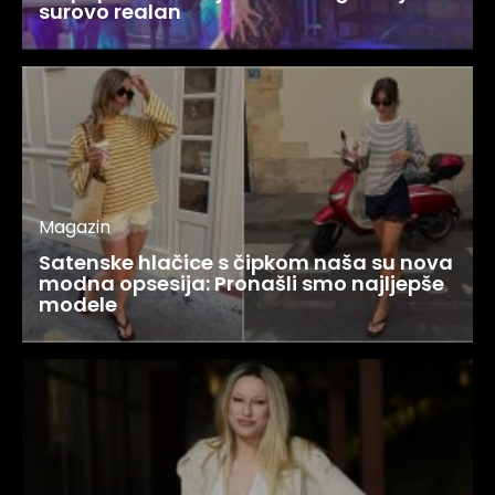
surovo realan
Magazin
Satenske hlačice s čipkom naša su nova
modna opsesija: Pronašli smo najljepše
modele