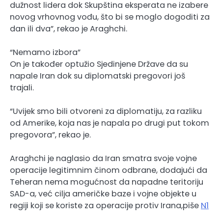
dužnost lidera dok Skupština eksperata ne izabere
novog vrhovnog vođu, što bi se moglo dogoditi za
dan ili dva”, rekao je Araghchi.
“Nemamo izbora”
On je također optužio Sjedinjene Države da su
napale Iran dok su diplomatski pregovori još
trajali.
“Uvijek smo bili otvoreni za diplomatiju, za razliku
od Amerike, koja nas je napala po drugi put tokom
pregovora”, rekao je.
Araghchi je naglasio da Iran smatra svoje vojne
operacije legitimnim činom odbrane, dodajući da
Teheran nema mogućnost da napadne teritoriju
SAD-a, već cilja američke baze i vojne objekte u
regiji koji se koriste za operacije protiv Irana,piše
N1