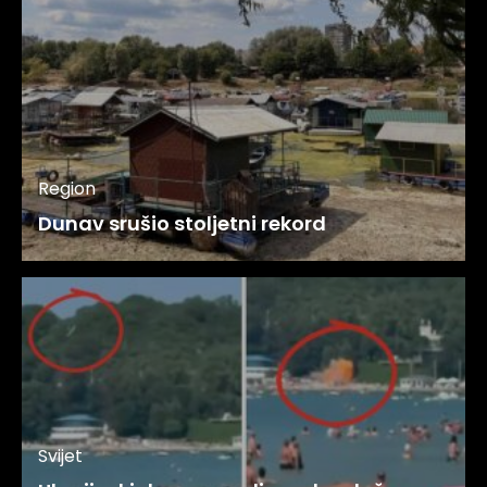
Region
Dunav srušio stoljetni rekord
Svijet