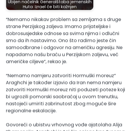
Ubijen načelnik Generalštaba jemenskih
Huta: Izrael će biti kažnjen
“Nemamo nikakav problem sa zemljama s druge
strane Perzijskog zaljeva. Imamo prijateljske i
dobrosusjedske odnose sa svima njima i odlučni
smo da ih nastavimo. Ono što radimo jeste čin
samoodbrane i odgovor na američku agresiju. Ne
napadamo našu braću u Perzijskom zaljevu, već
američke ciljeve”, rekao je.
“Nemamo namjeru zatvoriti Hormuški moreuz”
Araghchi je također izjavio da Iran nema namjeru
zatvoriti Hormuški moreuz niti poduzeti poteze koji
bi ugrozili pomorski saobraćaj u ovom trenutku,
nastojeći umiriti zabrinutost zbog moguće šire
regionalne eskalacije.
Govoreći o ubistvu vrhovnog vođe ajatolaha Alija