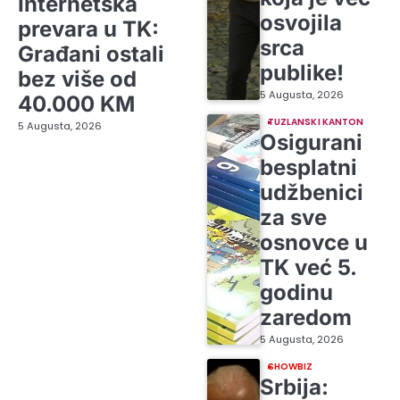
Internetska
osvojila
prevara u TK:
srca
Građani ostali
publike!
bez više od
5 Augusta, 2026
40.000 KM
TUZLANSKI KANTON
5 Augusta, 2026
Osigurani
besplatni
udžbenici
za sve
osnovce u
TK već 5.
godinu
zaredom
5 Augusta, 2026
SHOWBIZ
Srbija: