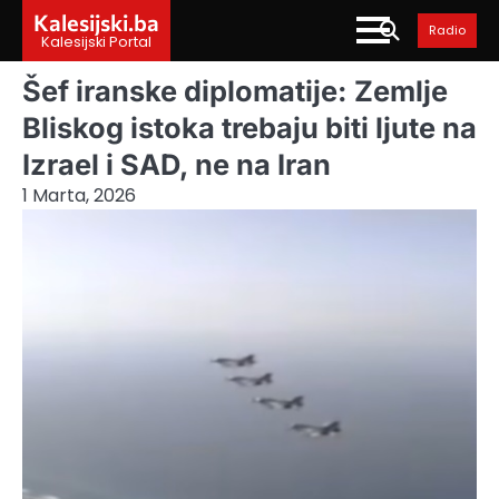
Skip
Kalesijski.ba
Radio
to
Kalesijski Portal
content
Šef iranske diplomatije: Zemlje
Bliskog istoka trebaju biti ljute na
Izrael i SAD, ne na Iran
1 Marta, 2026