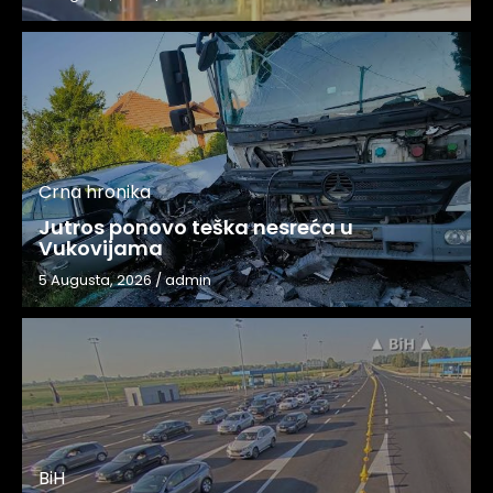
Crna hronika
Jutros ponovo teška nesreća u
Vukovijama
5 Augusta, 2026
/
admin
BiH