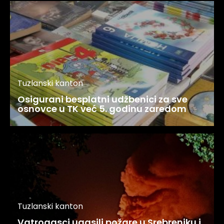
Tuzlanski kanton
Osigurani besplatni udžbenici za sve
osnovce u TK već 5. godinu zaredom
Tuzlanski kanton
Vatrogasci ugasili požare u Srebreniku i