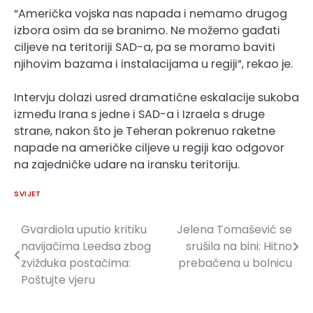
“Američka vojska nas napada i nemamo drugog
izbora osim da se branimo. Ne možemo gađati
ciljeve na teritoriji SAD-a, pa se moramo baviti
njihovim bazama i instalacijama u regiji”, rekao je.
Intervju dolazi usred dramatične eskalacije sukoba
između Irana s jedne i SAD-a i Izraela s druge
strane, nakon što je Teheran pokrenuo raketne
napade na američke ciljeve u regiji kao odgovor
na zajedničke udare na iransku teritoriju.
SVIJET
Gvardiola uputio kritiku
Jelena Tomašević se
Navigacija
navijačima Leedsa zbog
srušila na bini: Hitno
članaka
zvižduka postačima:
prebačena u bolnicu
Poštujte vjeru