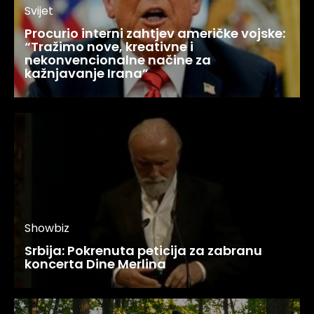
Svijet
Procurio interni zahtjev američke vojske:
“Tražimo nove, kreativne i
nekonvencionalne načine za
kažnjavanje Irana”
Showbiz
Srbija: Pokrenuta peticija za zabranu
koncerta Dine Merlina