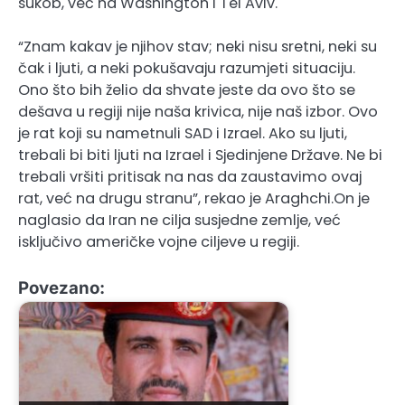
sukob, već na Washington i Tel Aviv.
“Znam kakav je njihov stav; neki nisu sretni, neki su
čak i ljuti, a neki pokušavaju razumjeti situaciju.
Ono što bih želio da shvate jeste da ovo što se
dešava u regiji nije naša krivica, nije naš izbor. Ovo
je rat koji su nametnuli SAD i Izrael. Ako su ljuti,
trebali bi biti ljuti na Izrael i Sjedinjene Države. Ne bi
trebali vršiti pritisak na nas da zaustavimo ovaj
rat, već na drugu stranu”, rekao je Araghchi.On je
naglasio da Iran ne cilja susjedne zemlje, već
isključivo američke vojne ciljeve u regiji.
Povezano: