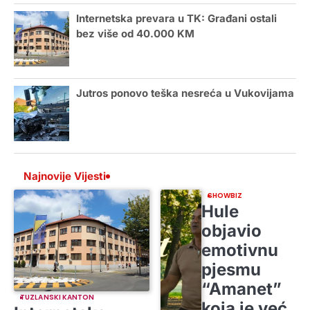
Internetska prevara u TK: Građani ostali
bez više od 40.000 KM
Jutros ponovo teška nesreća u Vukovijama
Najnovije Vijesti
SHOWBIZ
Hule
objavio
emotivnu
pjesmu
“Amanet”
TUZLANSKI KANTON
koja je već