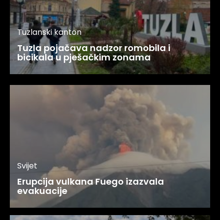
Tuzlanski kanton
Tuzla pojačava nadzor romobila i
bicikala u pješačkim zonama
Svijet
Erupcija vulkana Fuego izazvala
evakuacije