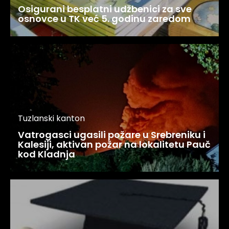
Osigurani besplatni udžbenici za sve
osnovce u TK već 5. godinu zaredom
Tuzlanski kanton
Vatrogasci ugasili požare u Srebreniku i
Kalesiji, aktivan požar na lokalitetu Pauč
kod Kladnja