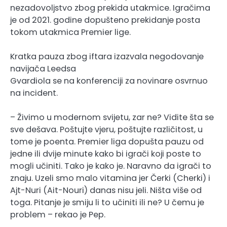
nezadovoljstvo zbog prekida utakmice. Igračima
je od 2021. godine dopušteno prekidanje posta
tokom utakmica Premier lige.
Kratka pauza zbog iftara izazvala negodovanje
navijača Leedsa
Gvardiola se na konferenciji za novinare osvrnuo
na incident.
– Živimo u modernom svijetu, zar ne? Vidite šta se
sve dešava. Poštujte vjeru, poštujte različitost, u
tome je poenta. Premier liga dopušta pauzu od
jedne ili dvije minute kako bi igrači koji poste to
mogli učiniti. Tako je kako je. Naravno da igrači to
znaju. Uzeli smo malo vitamina jer Čerki (Cherki) i
Ajt-Nuri (Ait-Nouri) danas nisu jeli. Ništa više od
toga. Pitanje je smiju li to učiniti ili ne? U čemu je
problem – rekao je Pep.