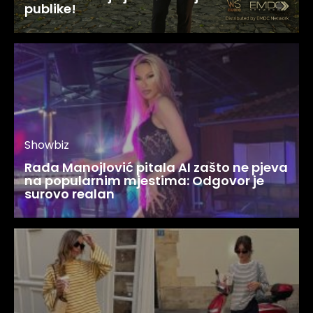
publike!
Showbiz
Rada Manojlović pitala AI zašto ne pjeva
na popularnim mjestima: Odgovor je
surovo realan