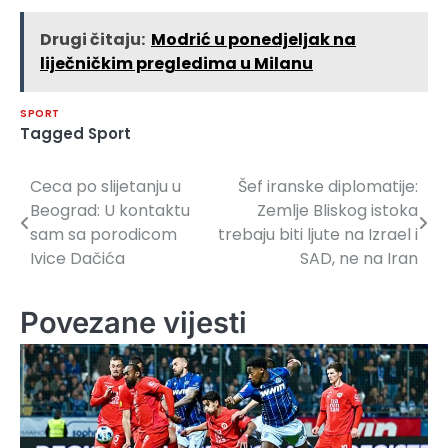
Drugi čitaju:
Modrić u ponedjeljak na
liječničkim pregledima u Milanu
SPORT
Tagged
Sport
Ceca po slijetanju u
Šef iranske diplomatije:
Navigacija
Beograd: U kontaktu
Zemlje Bliskog istoka
članaka
sam sa porodicom
trebaju biti ljute na Izrael i
Ivice Dačića
SAD, ne na Iran
Povezane vijesti