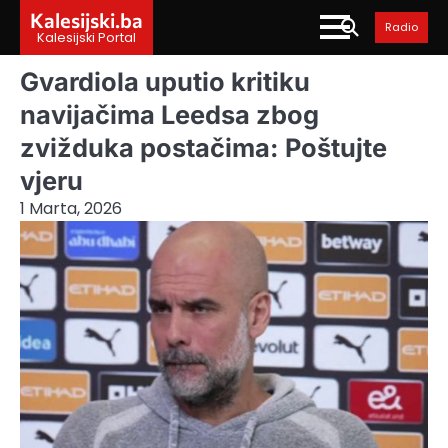
Skip
Kalesijski.ba
Radio
to
Kalesijski Portal
content
Gvardiola uputio kritiku
navijačima Leedsa zbog
zvižduka postačima: Poštujte
vjeru
1 Marta, 2026