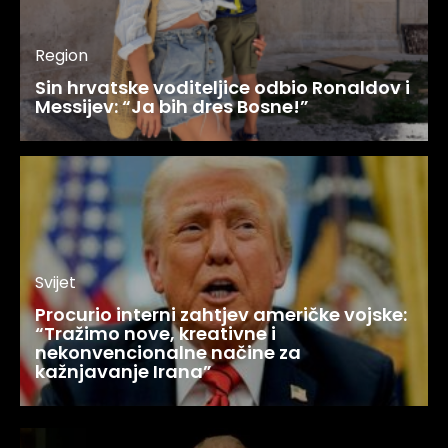
Region
Sin hrvatske voditeljice odbio Ronaldov i
Messijev: “Ja bih dres Bosne!”
Svijet
Procurio interni zahtjev američke vojske:
“Tražimo nove, kreativne i
nekonvencionalne načine za
kažnjavanje Irana”