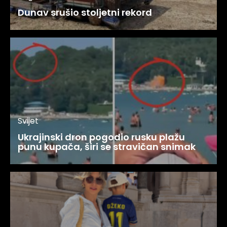
Dunav srušio stoljetni rekord
Svijet
Ukrajinski dron pogodio rusku plažu
punu kupača, širi se stravičan snimak