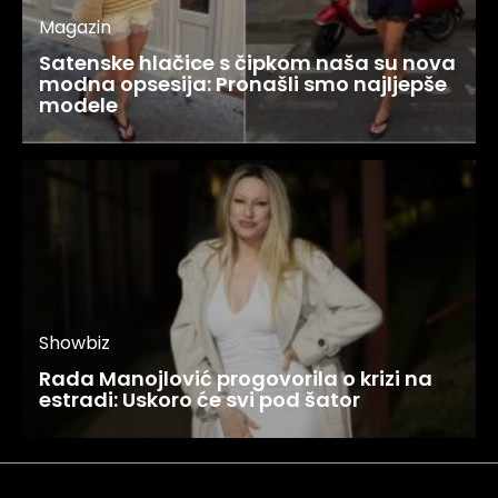
Magazin
Satenske hlačice s čipkom naša su nova
modna opsesija: Pronašli smo najljepše
modele
Showbiz
Rada Manojlović progovorila o krizi na
estradi: Uskoro će svi pod šator