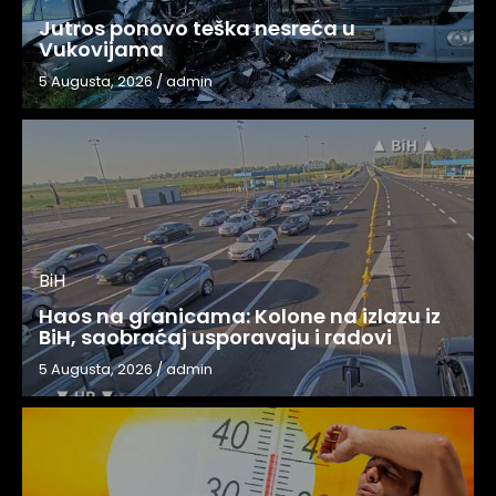
Jutros ponovo teška nesreća u
Vukovijama
5 Augusta, 2026
/
admin
BiH
Haos na granicama: Kolone na izlazu iz
BiH, saobraćaj usporavaju i radovi
5 Augusta, 2026
/
admin