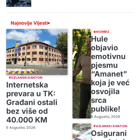
Najnovije Vijesti
SHOWBIZ
Hule
objavio
emotivnu
pjesmu
“Amanet”
TUZLANSKI KANTON
koja je već
Internetska
osvojila
prevara u TK:
srca
Građani ostali
publike!
bez više od
5 Augusta, 2026
40.000 KM
TUZLANSKI KANTON
5 Augusta, 2026
Osigurani