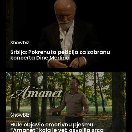
Showbiz
Srbija: Pokrenuta peticija za zabranu
koncerta Dine Merlina
Showbiz
Hule objavio emotivnu pjesmu
“Amanet” koja je već osvojila srca