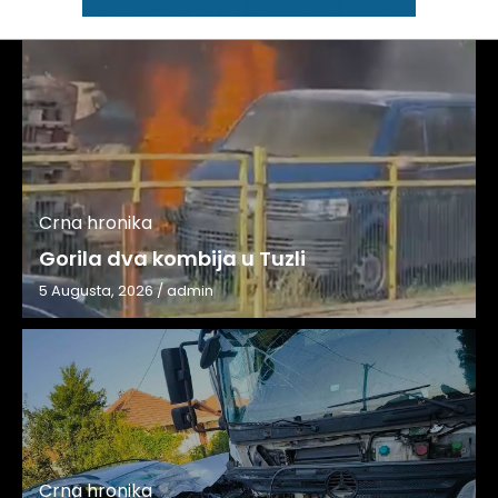
Crna hronika
Gorila dva kombija u Tuzli
5 Augusta, 2026
/
admin
Crna hronika