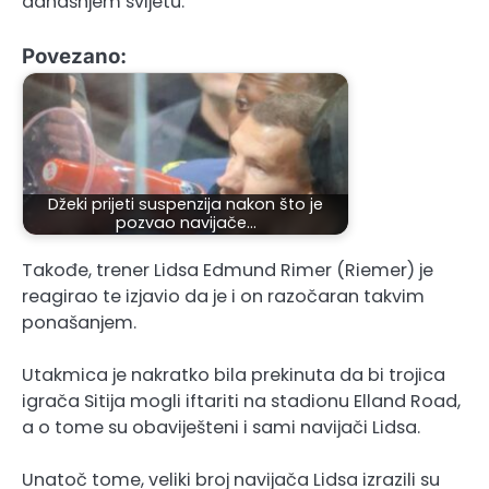
današnjem svijetu.
Povezano:
Džeki prijeti suspenzija nakon što je
pozvao navijače…
Takođe, trener Lidsa Edmund Rimer (Riemer) je
reagirao te izjavio da je i on razočaran takvim
ponašanjem.
Utakmica je nakratko bila prekinuta da bi trojica
igrača Sitija mogli iftariti na stadionu Elland Road,
a o tome su obaviješteni i sami navijači Lidsa.
Unatoč tome, veliki broj navijača Lidsa izrazili su