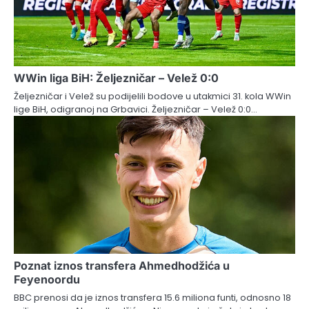
WWin liga BiH: Željezničar – Velež 0:0
Željezničar i Velež su podijelili bodove u utakmici 31. kola WWin
lige BiH, odigranoj na Grbavici. Željezničar – Velež 0:0…
Poznat iznos transfera Ahmedhodžića u
Feyenoordu
BBC prenosi da je iznos transfera 15.6 miliona funti, odnosno 18