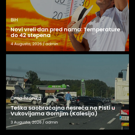
BiH
Novi vreli dan pred nama: Temperature
do 42 stepena
4 Augusta, 2026
/
admin
Crna hronika
Teška saobraćajna nesreća na Pisti u
Vukovijama Gornjim (Kalesija)
3 Augusta, 2026
/
admin