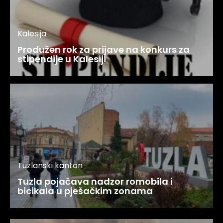
Kalesija
Produžen rok za prijave na konkurs za
stipendije u Kalesiji
Tuzlanski kanton
Tuzla pojačava nadzor romobila i
bicikala u pješačkim zonama