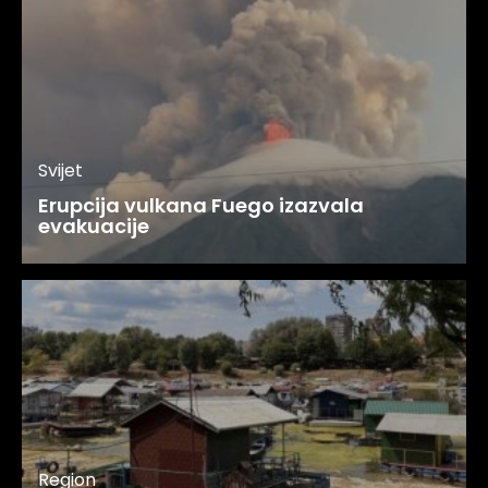
Svijet
Erupcija vulkana Fuego izazvala
evakuacije
Region