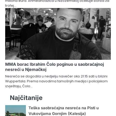
miliona eura. Ahmedhodžića u Nizozemskoj očekuje borba za
trofej…
MMA borac Ibrahim Čolo poginuo u saobraćajnoj
nesreći u Njemačkoj
Nesreća se dogodila u nedjelju navečer oko 21:15 sati u blizini
Wuppertala. Prema navodima tamošnjih medija i policijskom
izvještaju, Čolo…
Najčitanije
Teška saobraćajna nesreća na Pisti u
Vukovijama Gornjim (Kalesija)