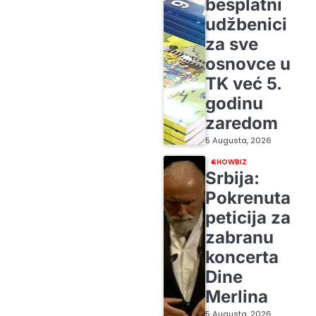
besplatni
udžbenici
za sve
osnovce u
TK već 5.
godinu
zaredom
5 Augusta, 2026
SHOWBIZ
Srbija:
Pokrenuta
peticija za
zabranu
koncerta
Dine
Merlina
5 Augusta, 2026