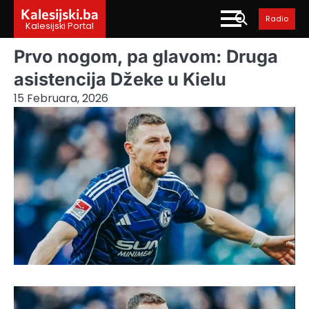
Skip
Kalesijski.ba
Radio
to
Kalesijski Portal
content
Prvo nogom, pa glavom: Druga
asistencija Džeke u Kielu
15 Februara, 2026