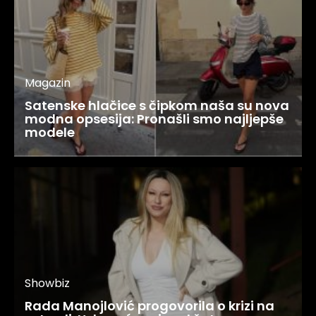
Magazin
Satenske hlačice s čipkom naša su nova
modna opsesija: Pronašli smo najljepše
modele
Showbiz
Rada Manojlović progovorila o krizi na