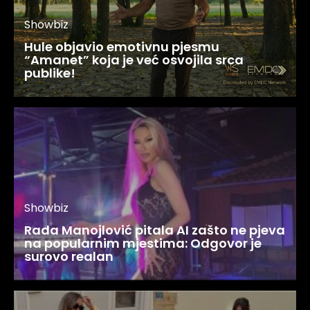
Showbiz
Hule objavio emotivnu pjesmu
“Amanet” koja je već osvojila srca
publike!
Showbiz
Rada Manojlović pitala AI zašto ne pjeva
na popularnim mjestima: Odgovor je
surovo realan