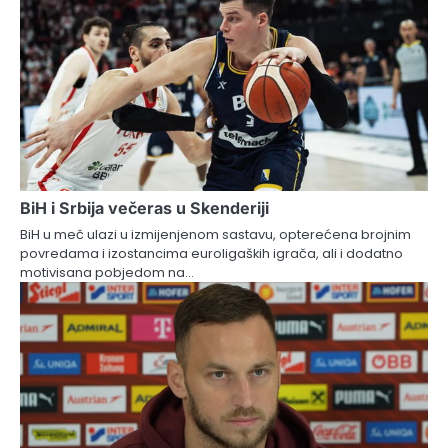
BiH i Srbija večeras u Skenderiji
BiH u meč ulazi u izmijenjenom sastavu, opterećena brojnim
povredama i izostancima euroligaških igrača, ali i dodatno
motivisana pobjedom na…