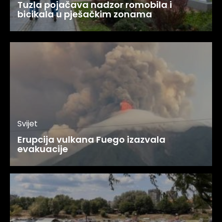
Tuzla pojačava nadzor romobila i
bicikala u pješačkim zonama
Svijet
Erupcija vulkana Fuego izazvala
evakuacije