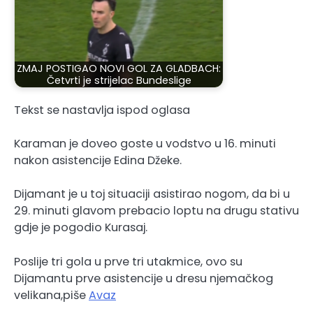
ZMAJ POSTIGAO NOVI GOL ZA GLADBACH:
Četvrti je strijelac Bundeslige
Tekst se nastavlja ispod oglasa
Karaman je doveo goste u vodstvo u 16. minuti
nakon asistencije Edina Džeke.
Dijamant je u toj situaciji asistirao nogom, da bi u
29. minuti glavom prebacio loptu na drugu stativu
gdje je pogodio Kurasaj.
Poslije tri gola u prve tri utakmice, ovo su
Dijamantu prve asistencije u dresu njemačkog
velikana,piše
Avaz