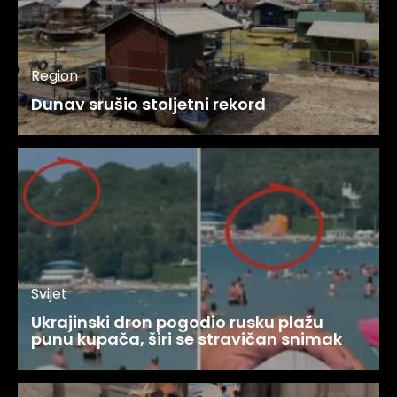
Region
Dunav srušio stoljetni rekord
Svijet
Ukrajinski dron pogodio rusku plažu
punu kupača, širi se stravičan snimak