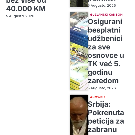
bez više od
5 Augusta, 2026
40.000 KM
TUZLANSKI KANTON
5 Augusta, 2026
Osigurani
besplatni
udžbenici
za sve
osnovce u
TK već 5.
godinu
zaredom
5 Augusta, 2026
SHOWBIZ
Srbija:
Pokrenuta
peticija za
zabranu