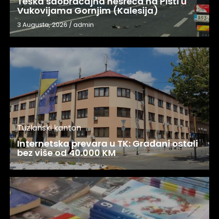
Teška saobraćajna nesreća na Pisti u
Vukovijama Gornjim (Kalesija)
3 Augusta, 2026
/
admin
Tuzlanski kanton
Internetska prevara u TK: Građani ostali
bez više od 40.000 KM