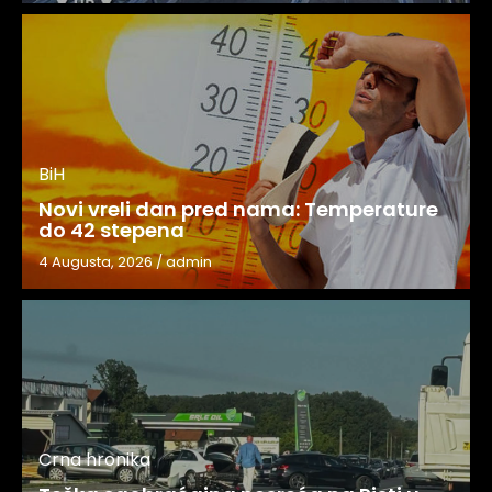
BiH
Novi vreli dan pred nama: Temperature
do 42 stepena
4 Augusta, 2026
/
admin
Crna hronika