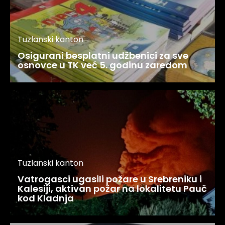
Tuzlanski kanton
Osigurani besplatni udžbenici za sve
osnovce u TK već 5. godinu zaredom
Tuzlanski kanton
Vatrogasci ugasili požare u Srebreniku i
Kalesiji, aktivan požar na lokalitetu Pauč
kod Kladnja