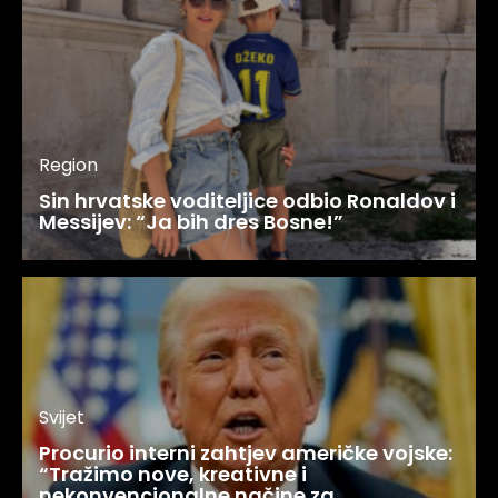
Region
Sin hrvatske voditeljice odbio Ronaldov i
Messijev: “Ja bih dres Bosne!”
Svijet
Procurio interni zahtjev američke vojske:
“Tražimo nove, kreativne i
nekonvencionalne načine za