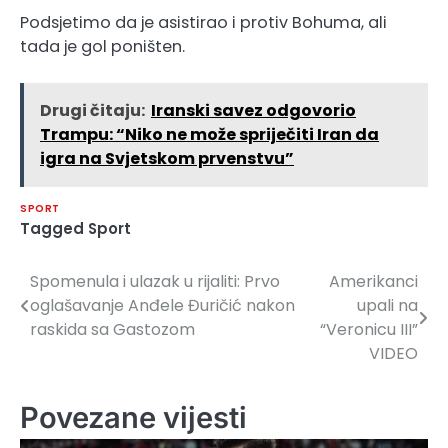
Podsjetimo da je asistirao i protiv Bohuma, ali
tada je gol poništen.
Drugi čitaju:
Iranski savez odgovorio
Trampu: “Niko ne može spriječiti Iran da
igra na Svjetskom prvenstvu”
SPORT
Tagged
Sport
Spomenula i ulazak u rijaliti: Prvo
Amerikanci
Navigacija
oglašavanje Anđele Đuričić nakon
upali na
članaka
raskida sa Gastozom
“Veronicu III”
VIDEO
Povezane vijesti