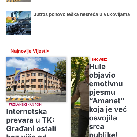
Jutros ponovo teška nesreća u Vukovijama
Najnovije Vijesti
SHOWBIZ
Hule
objavio
emotivnu
pjesmu
“Amanet”
TUZLANSKI KANTON
koja je već
Internetska
osvojila
prevara u TK:
srca
Građani ostali
publike!