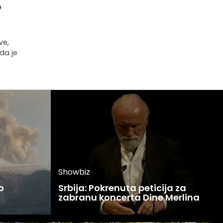
o
ve,
da je
Showbiz
o
Srbija: Pokrenuta peticija za
zabranu koncerta Dine Merlina