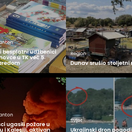
kanton
 besplatni udžbenici
Region
novce u TK već 5.
zaredom
Dunav srušio stoljetni
kanton
Svijet
i ugasili požare u
 i Kalesiji, aktivan
Ukrajinski dron pogodi