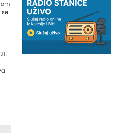
 sam
i se
21.
va