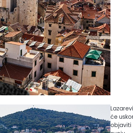
Lazarev
će usko
objaviti