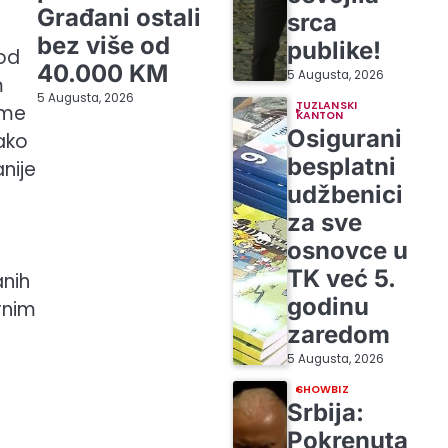
Građani ostali
srca
bez više od
publike!
pod
40.000 KM
5 Augusta, 2026
m
5 Augusta, 2026
TUZLANSKI
 me
KANTON
Osigurani
Iako
besplatni
anije
udžbenici
za sve
osnovce u
TK već 5.
nih
godinu
rnim
zaredom
5 Augusta, 2026
SHOWBIZ
Srbija:
Pokrenuta