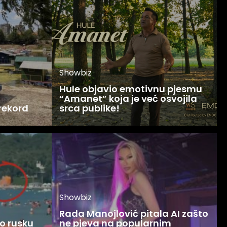
Showbiz
Hule objavio emotivnu pjesmu
“Amanet” koja je već osvojila
 rekord
srca publike!
Showbiz
Rada Manojlović pitala AI zašto
o rusku
ne pjeva na popularnim