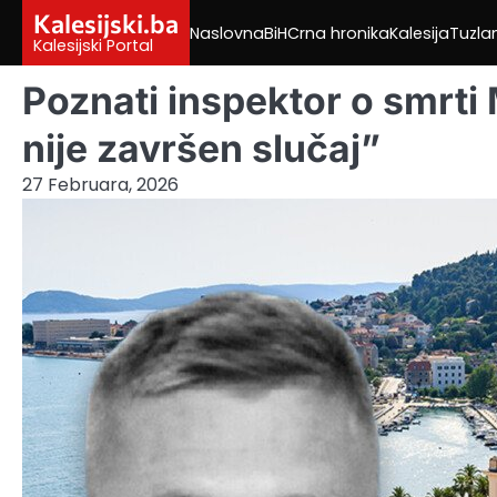
Skip
Kalesijski.ba
Naslovna
BiH
Crna hronika
Kalesija
Tuzla
to
Kalesijski Portal
content
Poznati inspektor o smrti 
nije završen slučaj”
27 Februara, 2026