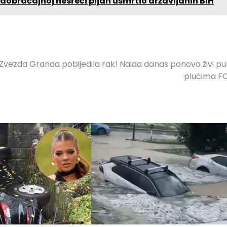
saobraćajnoj nesreći pijan usmrtio državljanin BiH
Zvezda Granda pobijedila rak! Naida danas ponovo živi p
plućima F