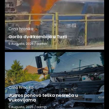
Crna hronika
Gorila dva kombija u Tuzli
5 Augusta, 2026
/
admin
Crna hronika
Jutros ponovo teška nesreća u
Vukovijama
5 Augusta, 2026
/
admin