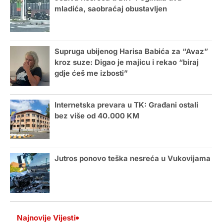
mladića, saobraćaj obustavljen
Supruga ubijenog Harisa Babića za “Avaz”
kroz suze: Digao je majicu i rekao “biraj
gdje ćeš me izbosti”
Internetska prevara u TK: Građani ostali
bez više od 40.000 KM
Jutros ponovo teška nesreća u Vukovijama
Najnovije Vijesti