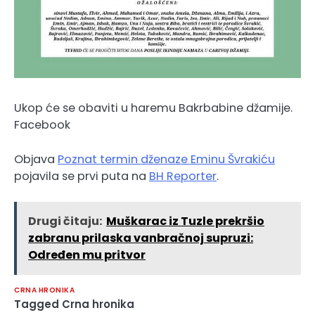
Ukop će se obaviti u haremu Bakrbabine džamije.
Facebook
Objava
Poznat termin dženaze Eminu Švrakiću
pojavila se prvi puta na
BH Reporter
.
Drugi čitaju:
Muškarac iz Tuzle prekršio
zabranu prilaska vanbračnoj supruzi:
Određen mu pritvor
CRNA HRONIKA
Tagged
Crna hronika