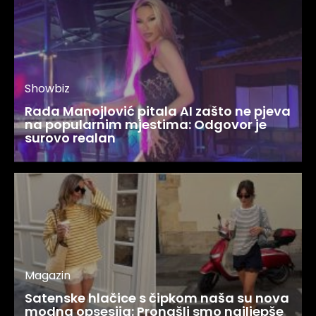
Showbiz
Rada Manojlović pitala AI zašto ne pjeva
na popularnim mjestima: Odgovor je
surovo realan
Magazin
Satenske hlačice s čipkom naša su nova
modna opsesija: Pronašli smo najljepše