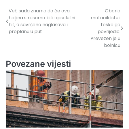
Već sada znamo da će ova
Oborio
Navigacija
haljina s resama biti apsolutni
motociklistu i
članaka
hit, a savršeno naglašava i
teško ga
preplanulu put
povrijedio:
Prevezen je u
bolnicu
Povezane vijesti