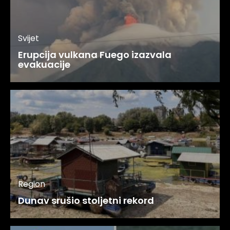
Svijet
Erupcija vulkana Fuego izazvala
evakuacije
Region
Dunav srušio stoljetni rekord