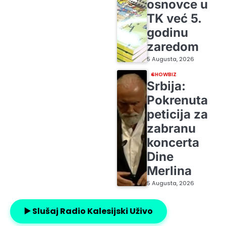
osnovce u
TK već 5.
godinu
zaredom
5 Augusta, 2026
SHOWBIZ
Srbija:
Pokrenuta
peticija za
zabranu
koncerta
Dine
Merlina
5 Augusta, 2026
▶️ Slušaj Radio Kalesijski Uživo