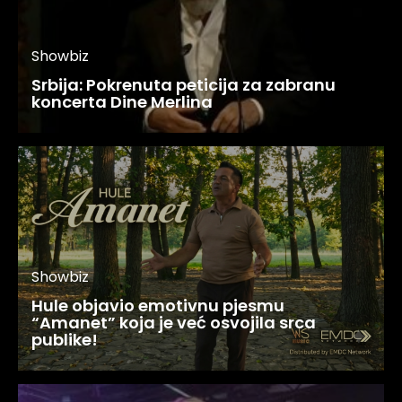
Showbiz
Srbija: Pokrenuta peticija za zabranu
koncerta Dine Merlina
Showbiz
Hule objavio emotivnu pjesmu
“Amanet” koja je već osvojila srca
publike!