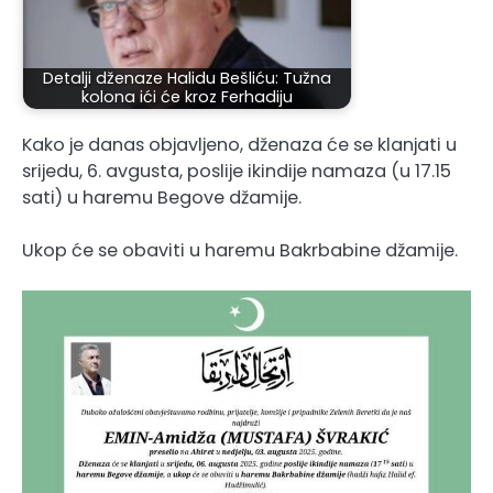
Detalji dženaze Halidu Bešliću: Tužna
kolona ići će kroz Ferhadiju
Kako je danas objavljeno, dženaza će se klanjati u
srijedu, 6. avgusta, poslije ikindije namaza (u 17.15
sati) u haremu Begove džamije.
Ukop će se obaviti u haremu Bakrbabine džamije.