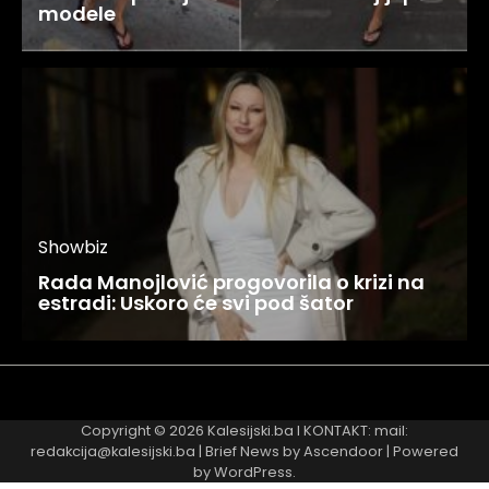
modele
Showbiz
Rada Manojlović progovorila o krizi na
estradi: Uskoro će svi pod šator
Najnovije
Najčitanije
Copyright © 2026
Kalesijski.ba
I KONTAKT: mail:
redakcija@kalesijski.ba | Brief News by
Ascendoor
| Powered
by
WordPress
.