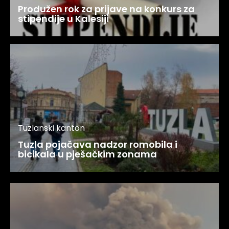
Produžen rok za prijave na konkurs za
stipendije u Kalesiji
Tuzlanski kanton
Tuzla pojačava nadzor romobila i
bicikala u pješačkim zonama