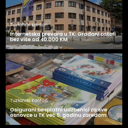
Tuzlanski kanton
Internetska prevara u TK: Građani ostali
bez više od 40.000 KM
Tuzlanski kanton
Osigurani besplatni udžbenici za sve
osnovce u TK već 5. godinu zaredom