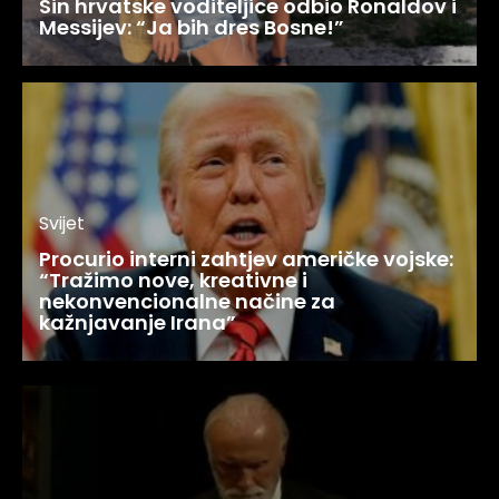
Sin hrvatske voditeljice odbio Ronaldov i
Messijev: “Ja bih dres Bosne!”
Svijet
Procurio interni zahtjev američke vojske:
“Tražimo nove, kreativne i
nekonvencionalne načine za
kažnjavanje Irana”