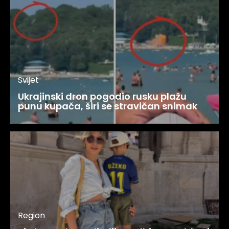
Svijet
Ukrajinski dron pogodio rusku plažu
punu kupača, širi se stravičan snimak
Region