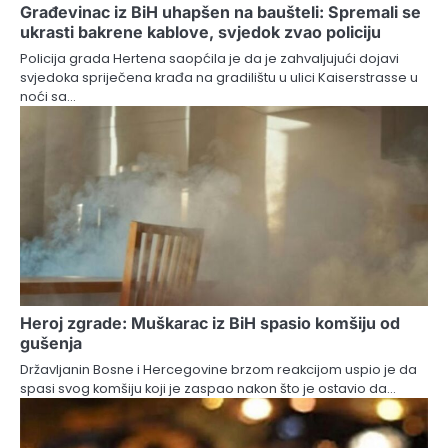
Građevinac iz BiH uhapšen na baušteli: Spremali se
ukrasti bakrene kablove, svjedok zvao policiju
Policija grada Hertena saopćila je da je zahvaljujući dojavi
svjedoka spriječena krađa na gradilištu u ulici Kaiserstrasse u
noći sa…
Heroj zgrade: Muškarac iz BiH spasio komšiju od
gušenja
Državljanin Bosne i Hercegovine brzom reakcijom uspio je da
spasi svog komšiju koji je zaspao nakon što je ostavio da…