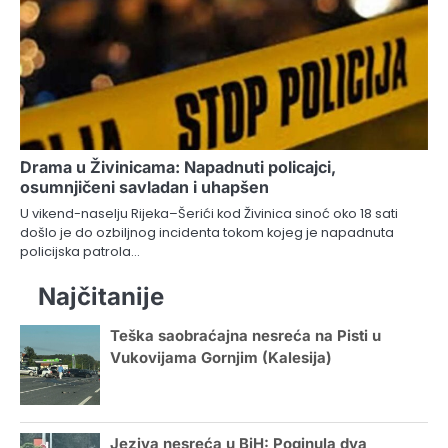
Drama u Živinicama: Napadnuti policajci,
osumnjičeni savladan i uhapšen
U vikend-naselju Rijeka–Šerići kod Živinica sinoć oko 18 sati
došlo je do ozbiljnog incidenta tokom kojeg je napadnuta
policijska patrola…
Najčitanije
Teška saobraćajna nesreća na Pisti u
Vukovijama Gornjim (Kalesija)
Jeziva nesreća u BiH: Poginula dva