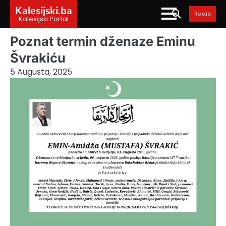
Skip
Kalesijski.ba
Radio
to
Kalesijski Portal
content
Poznat termin dženaze Eminu
Švrakiću
5 Augusta, 2025