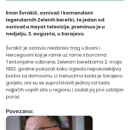
Emin Švrakić, osnivač i komandant
legendarnih Zelenih beretki, te jedan od
osnivača Hayat televizije, preminuo je u
nedjelju, 3. avgusta, u Sarajevu.
Švrakić je ostavio neizbrisiv trag u Bosni i
Hercegovini koji je rame uz rame s borcima
Teritorijalne odbrane, Zelenim beretkama 2. maja
1992. godine pokazali kako izgleda nepokolebljiva
borba za domovinu. U trenucima kada je Sarajevo
gorjelo, oni su se suprotstavili jednoj od tada
najjačih vojnih sila u regionu i zadali joj prvi ozbiljan
poraz.
Povezano: