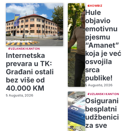
SHOWBIZ
Hule
objavio
emotivnu
pjesmu
“Amanet”
TUZLANSKI KANTON
koja je već
Internetska
osvojila
prevara u TK:
srca
Građani ostali
publike!
bez više od
5 Augusta, 2026
40.000 KM
TUZLANSKI KANTON
5 Augusta, 2026
Osigurani
besplatni
udžbenici
za sve