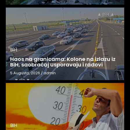
BiH
Haos na granicama: Kolone na izlazu iz
BiH, saobraćaj usporavaju i radovi
5 Augusta, 2026
/
admin
BiH