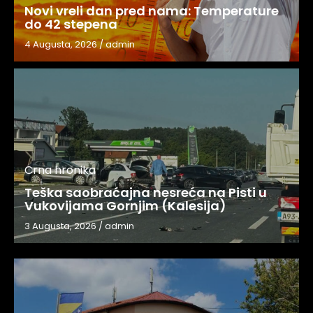
Novi vreli dan pred nama: Temperature
do 42 stepena
4 Augusta, 2026
/
admin
Crna hronika
Teška saobraćajna nesreća na Pisti u
Vukovijama Gornjim (Kalesija)
3 Augusta, 2026
/
admin