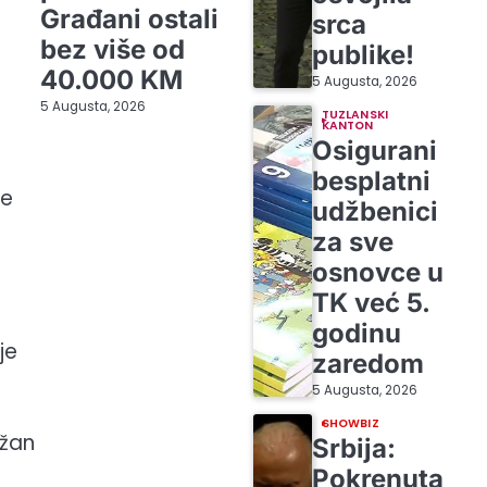
Građani ostali
srca
bez više od
publike!
40.000 KM
5 Augusta, 2026
5 Augusta, 2026
TUZLANSKI
KANTON
Osigurani
besplatni
ke
udžbenici
za sve
osnovce u
TK već 5.
godinu
je
zaredom
5 Augusta, 2026
SHOWBIZ
ržan
Srbija:
Pokrenuta