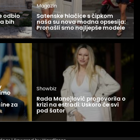
Magazin
ce odbio
Satenske hlačice s čipkom
Ja bih
naša su nova modna opsesija:
Pronašli smo najljepše modele
v
Showbiz
žimo
Rada Manojlović progovorila o
ine za
krizi na estradi: Uskoro će svi
pod šator