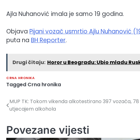
Ajla Nuhanović imala je samo 19 godina.
Objava
Pijani vozač usmrtio Ajlu Nuhanović (19
puta na
BH Reporter
.
Drugi čitaju:
Horor u Beogradu: Ubio mladu Ruski
CRNA HRONIKA
Tagged
Crna hronika
MUP TK: Tokom vikenda alkotestirano 397 vozača, 78
Navigacija
utjecajem alkohola
članaka
Povezane vijesti