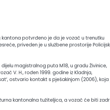
g kantona potvrđeno je da je vozač u trenutku
reće, priveden je u službene prostorije Policijs
dijelu magistralnog puta M18, u gradu Živinice,
zač V. H., rođen 1999. godine iz Kladnja,
t’, ostvario kontakt s pješakinjom (2006), koja 
urna kantonalna tužiteljica, a vozač će biti zad