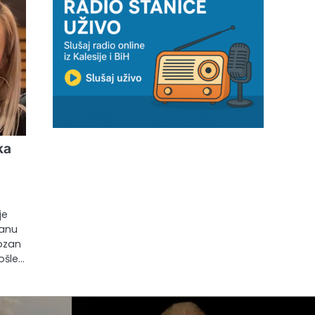
ka
je
čanu
ozan
ošle…