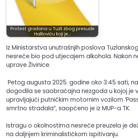
Protest građana u Tuzli zbog presude
Haliloviću koji je…
Iz Ministarstva unutrašnjih poslova Tuzlansko
nesreće bio pod utjecajem alkohola. Nakon nes
uprave Živinice.
Petog augusta 2025. godine oko 3:45 sati, na 
dogodila se saobraćajna nezgoda u kojoj je vo
upravljajući putničkim motornim vozilom ‘Passa
smrtno stradala”, saopćeno je iz MUP-a TK.
Istragu o okolnostima nesreće preuzela je dež
na daljnjem kriminalističkom ispitivanju.