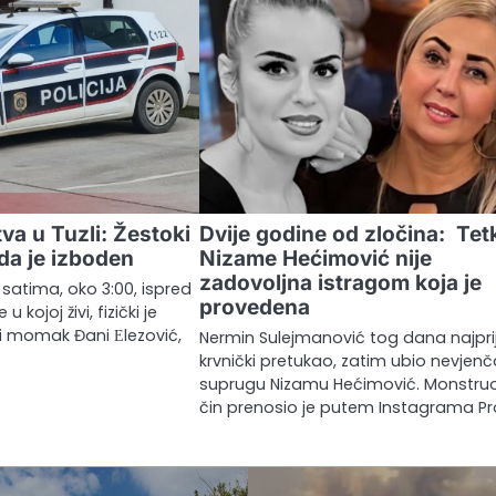
va u Tuzli: Žestoki
Dvije godine od zločina: Tet
da je izboden
Nizame Hećimović nije
zadovoljna istragom koja je
 satima, oko 3:00, ispred
provedena
kojoj živi, fizički je
i momak Đani Еlezović,
Nermin Sulejmanović tog dana najpri
krvnički pretukao, zatim ubio nevjen
suprugu Nizamu Hećimović. Monstru
čin prenosio je putem Instagrama Pr