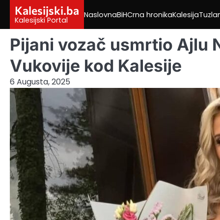
Skip
Kalesijski.ba
Naslovna
BiH
Crna hronika
Kalesija
Tuzla
to
Kalesijski Portal
content
Pijani vozač usmrtio Ajlu 
Vukovije kod Kalesije
6 Augusta, 2025