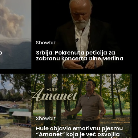
Showbiz
o
Srbija: Pokrenuta peticija za
zabranu koncerta Dine Merlina
Showbiz
Hule objavio emotivnu pjesmu
“Amanet” koja je već osvojila