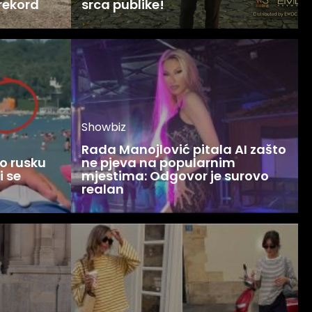
 rekord
srca publike!
Showbiz
Rada Manojlović pitala AI zašto
o rusku
ne pjeva na popularnim
i se
mjestima: Odgovor je surovo
realan