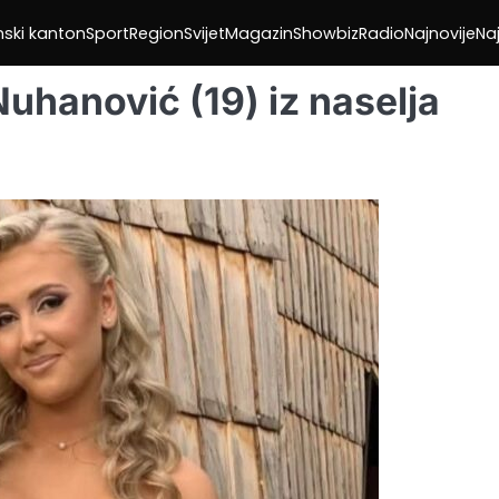
nski kanton
Sport
Region
Svijet
Magazin
Showbiz
Radio
Najnovije
Naj
Nuhanović (19) iz naselja