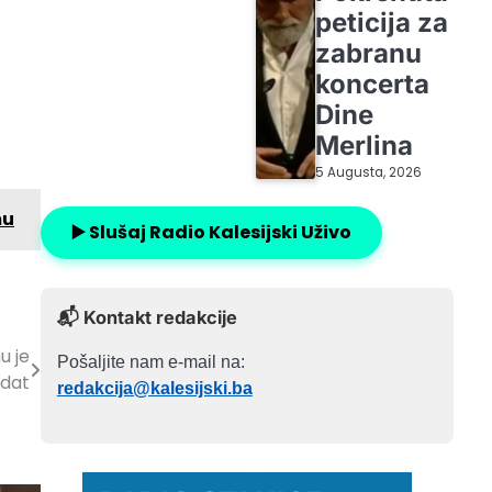
peticija za
zabranu
koncerta
i
Dine
Merlina
5 Augusta, 2026
mu
▶️ Slušaj Radio Kalesijski Uživo
📬 Kontakt redakcije
u je
Pošaljite nam e-mail na:
dat
redakcija@kalesijski.ba