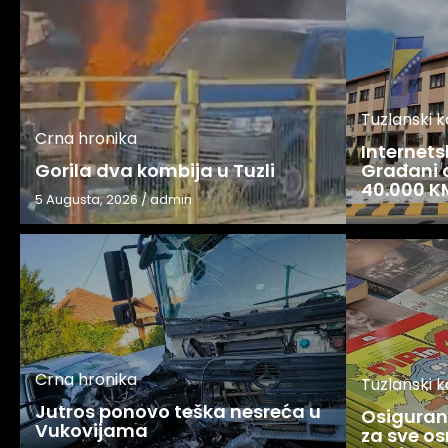
Tuzlanski 
Crna hronika
Internets
Gorila dva kombija u Tuzli
Građani o
40.000 K
5 Augusta, 2026
/
admin
Crna hronika
Tuzlanski 
Jutros ponovo teška nesreća u
Osigurani
Vukovijama
za sve os