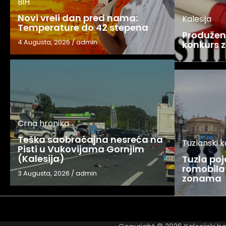
BiH
Novi vreli dan pred nama:
Kalesija
Temperature do 42 stepena
Produžen 
4 Augusta, 2026
/
admin
konkurs z
Crna hronika
Teška saobraćajna nesreća na
Tuzlanski 
Pisti u Vukovijama Gornjim
(Kalesija)
Tuzla po
romobila 
3 Augusta, 2026
/
admin
zonama