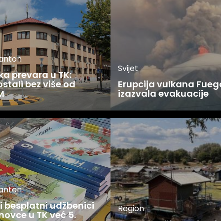
kanton
Svijet
ka prevara u TK:
stali bez više od
Erupcija vulkana Fueg
M
izazvala evakuacije
kanton
 besplatni udžbenici
Region
novce u TK već 5.