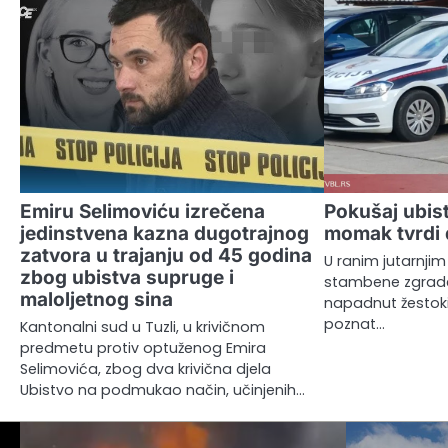
Emiru Selimoviću izrečena
Pokušaj ubist
jedinstvena kazna dugotrajnog
momak tvrdi 
zatvora u trajanju od 45 godina
U ranim jutarnjim
zbog ubistva supruge i
stambene zgrade u 
maloljetnog sina
napadnut žestok
poznat…
Kantonalni sud u Tuzli, u krivičnom
predmetu protiv optuženog Emira
Selimovića, zbog dva krivična djela
Ubistvo na podmukao način, učinjenih…