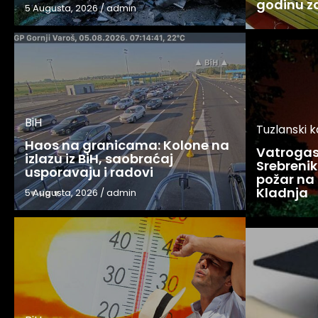
godinu 
5 Augusta, 2026
/
admin
BiH
Tuzlanski 
Haos na granicama: Kolone na
Vatrogasc
izlazu iz BiH, saobraćaj
Srebreniku
usporavaju i radovi
požar na 
Kladnja
5 Augusta, 2026
/
admin