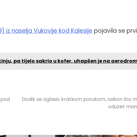
) iz naselja Vukovije kod Kalesije
pojavila se prv
nju, pa tijelo sakrio u kofer, uhapšen je na aerodro
 pod
Dodik se oglasio kratkom porukom, nakon što m
oduzet man