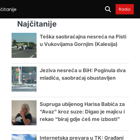
čitanije
Radio
Najčitanije
Teška saobraćajna nesreća na Pisti
u Vukovijama Gornjim (Kalesija)
Jeziva nesreća u BiH: Poginula dva
mladića, saobraćaj obustavljen
Supruga ubijenog Harisa Babića za
“Avaz” kroz suze: Digao je majicu i
rekao “biraj gdje ćeš me izbosti”
Internetska prevara u TK: Građani