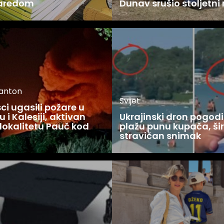
zaredom
Dunav srušio stoljetni
kanton
Svijet
i ugasili požare u
 i Kalesiji, aktivan
Ukrajinski dron pogodi
lokalitetu Pauč kod
plažu punu kupača, šir
stravičan snimak