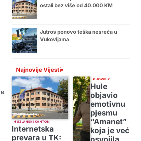
ostali bez više od 40.000 KM
Jutros ponovo teška nesreća u
Vukovijama
Najnovije Vijesti
SHOWBIZ
Hule
je
objavio
emotivnu
pjesmu
“Amanet”
TUZLANSKI KANTON
Internetska
koja je već
prevara u TK:
osvojila