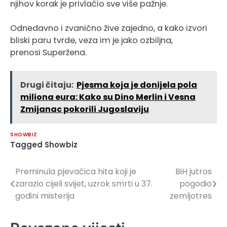
njihov korak je privlačio sve više pažnje.
Odnedavno i zvanično žive zajedno, a kako izvori
bliski paru tvrde, veza im je jako ozbiljna,
prenosi Superžena.
Drugi čitaju:
Pjesma koja je donijela pola
miliona eura: Kako su Dino Merlin i Vesna
Zmijanac pokorili Jugoslaviju
SHOWBIZ
Tagged
Showbiz
Preminula pjevačica hita koji je
BiH jutros
Navigacija
zarazio cijeli svijet, uzrok smrti u 37.
pogodio
članaka
godini misterija
zemljotres