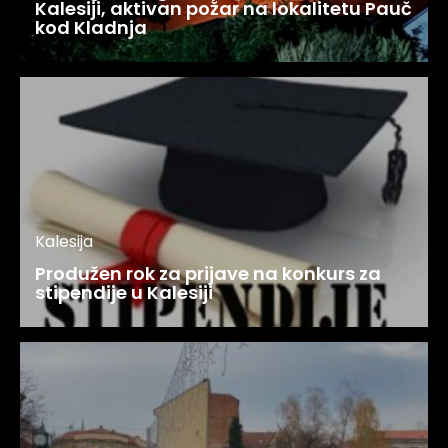
Kalesiji, aktivan požar na lokalitetu Pauč
kod Kladnja
Kalesija
Produžen rok za prijave na konkurs za
stipendije u Kalesiji