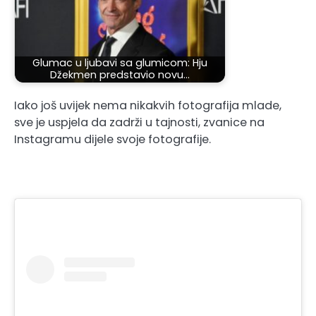
Glumac u ljubavi sa glumicom: Hju
Džekmen predstavio novu…
Iako još uvijek nema nikakvih fotografija mlade,
sve je uspjela da zadrži u tajnosti, zvanice na
Instagramu dijele svoje fotografije.