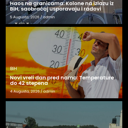
Haos na granicama: Kolone na izlazu iz
BiH, saobraćaj usporavaju i radovi
5 Augusta, 2026
/
admin
BiH
Novi vreli dan pred nama: Temperature
do 42 stepena
4 Augusta, 2026
/
admin