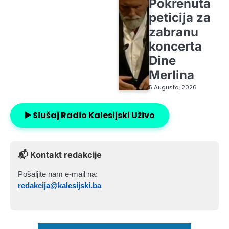
Pokrenuta
peticija za
zabranu
koncerta
Dine
Merlina
5 Augusta, 2026
▶️ Slušaj Radio Kalesijski Uživo
📬 Kontakt redakcije
Pošaljite nam e-mail na:
redakcija@kalesijski.ba