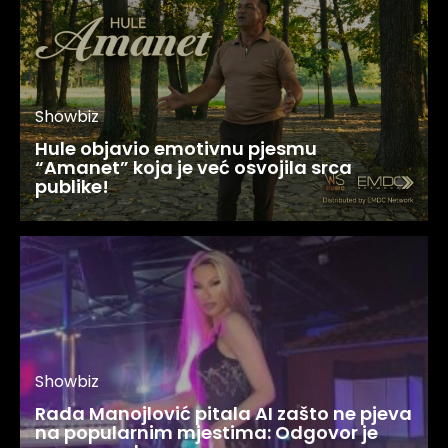
Showbiz
Hule objavio emotivnu pjesmu
“Amanet” koja je već osvojila srca
publike!
Showbiz
Rada Manojlović pitala AI zašto ne pjeva
na popularnim mjestima: Odgovor je