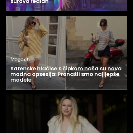
surovo realan
Magazin
Satenske hlačice s čipkom naša su nova
modna opsesija: Pronašli smo najljepše
modele