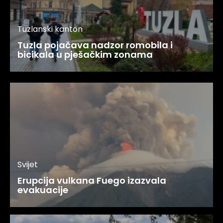
Tuzlanski kanton
Tuzla pojačava nadzor romobila i
bicikala u pješačkim zonama
Svijet
Erupcija vulkana Fuego izazvala
evakuacije