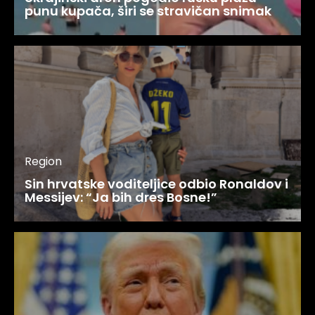
punu kupača, širi se stravičan snimak
Region
Sin hrvatske voditeljice odbio Ronaldov i
Messijev: “Ja bih dres Bosne!”