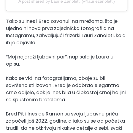
A post shared by Laurie Zanoletti (@lauriezanoletti)
Tako su Ines i Bred osvanuli na mrežama, što je
ujedno njihova prva zajednička fotografija na
Instagramu, zahvaljujući frizerki Lauri Zanoleti, koja
ih je objavila.
“Moj najdraži ljubavni par”, napisala je Laura u
opisu.
Kako se vidi na fotografijama, oboje su bili
savršeno stilizovani. Bred je odabrao elegantno
crno odijelo, dok je Ines bila u čipkastoj crnoj haljini
sa spuštenim bretelama.
Bred Pit i Ines de Ramon su svoju ljubavnu priču
započeli još 2022. godine, a iako su se od početka
trudili da ne otkrivaju nikakve detalje o sebi, svaki