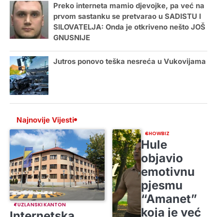
Preko interneta mamio djevojke, pa već na
prvom sastanku se pretvarao u SADISTU I
SILOVATELJA: Onda je otkriveno nešto JOŠ
GNUSNIJE
Jutros ponovo teška nesreća u Vukovijama
Najnovije Vijesti
SHOWBIZ
Hule
objavio
emotivnu
pjesmu
“Amanet”
TUZLANSKI KANTON
koja je već
Internetska