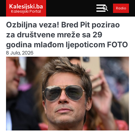
Skip
Kalesijski.ba
Radio
to
Kalesijski Portal
content
Ozbiljna veza! Bred Pit pozirao
za društvene mreže sa 29
godina mlađom ljepoticom FOTO
8 Jula, 2026