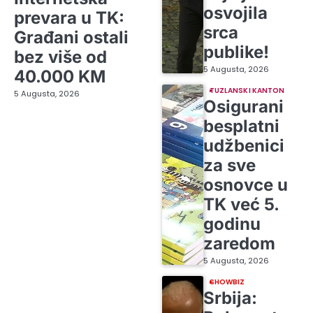
osvojila
prevara u TK:
srca
Građani ostali
publike!
bez više od
5 Augusta, 2026
40.000 KM
TUZLANSKI KANTON
5 Augusta, 2026
Osigurani
besplatni
udžbenici
za sve
osnovce u
TK već 5.
godinu
zaredom
5 Augusta, 2026
SHOWBIZ
Srbija: