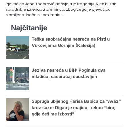
Pjevačica Jana Todorović doživjela je tragediju. Njen blizak
saradnik je iznenada preminuo, zbog čega je pjevačica
slomljena. Inače nisam imala…
Najčitanije
Teška saobraćajna nesreća na Pisti u
Vukovijama Gornjim (Kalesija)
Jeziva nesreća u BiH: Poginula dva
mladića, saobraćaj obustavljen
Supruga ubijenog Harisa Babića za “Avaz”
kroz suze: Digao je majicu i rekao “biraj
gdje ćeš me izbosti”