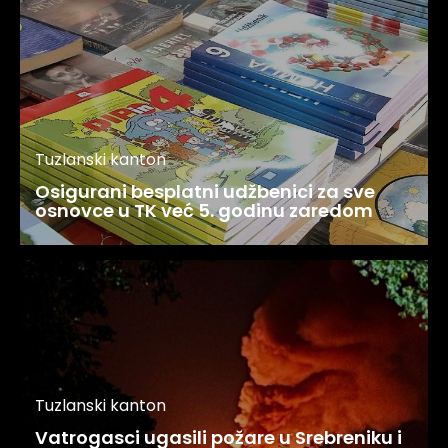
Tuzlanski kanton
Osigurani besplatni udžbenici za sve
osnovce u TK već 5. godinu zaredom
Tuzlanski kanton
Vatrogasci ugasili požare u Srebreniku i