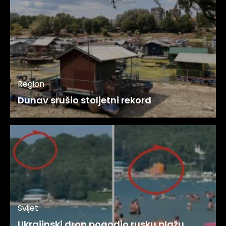
Region
Dunav srušio stoljetni rekord
Svijet
Ukrajinski dron pogodio rusku plažu