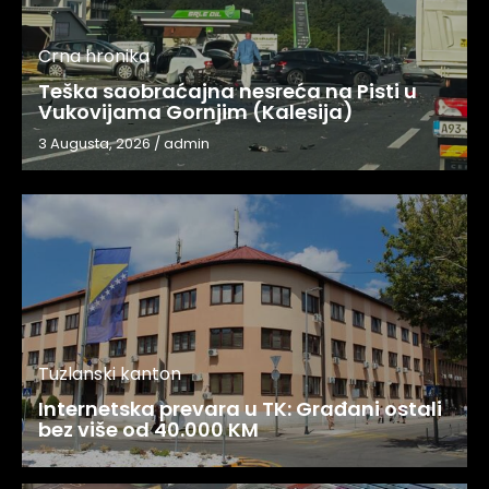
Crna hronika
Teška saobraćajna nesreća na Pisti u
Vukovijama Gornjim (Kalesija)
3 Augusta, 2026
/
admin
Tuzlanski kanton
Internetska prevara u TK: Građani ostali
bez više od 40.000 KM