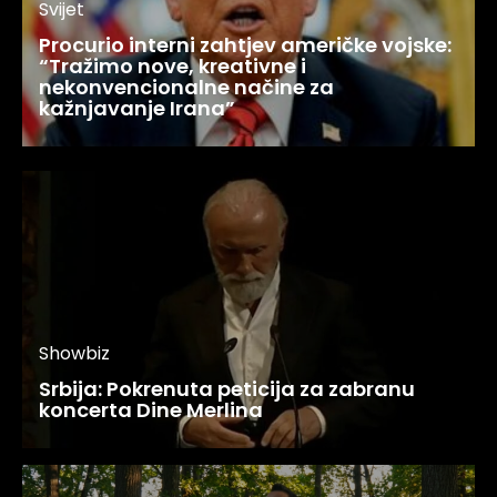
Svijet
Procurio interni zahtjev američke vojske:
“Tražimo nove, kreativne i
nekonvencionalne načine za
kažnjavanje Irana”
Showbiz
Srbija: Pokrenuta peticija za zabranu
koncerta Dine Merlina