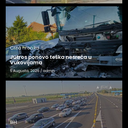
Crna hronika
Jutros ponovo teška nesreća u
Vukovijama
5 Augusta, 2026
/
admin
BiH