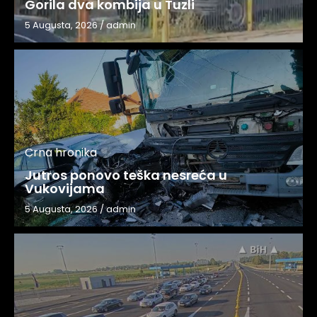
Gorila dva kombija u Tuzli
5 Augusta, 2026
/
admin
Crna hronika
Jutros ponovo teška nesreća u
Vukovijama
5 Augusta, 2026
/
admin