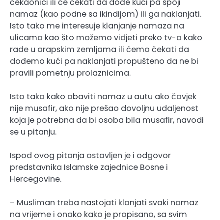
čekaonici ili će čekati da dođe kući pa spoji
namaz (kao podne sa ikindijom) ili ga naklanjati.
Isto tako me interesuje klanjanje namaza na
ulicama kao što možemo vidjeti preko tv-a kako
rade u arapskim zemljama ili ćemo čekati da
dođemo kući pa naklanjati propušteno da ne bi
pravili pometnju prolaznicima.
Isto tako kako obaviti namaz u autu ako čovjek
nije musafir, ako nije prešao dovoljnu udaljenost
koja je potrebna da bi osoba bila musafir, navodi
se u pitanju.
Ispod ovog pitanja ostavljen je i odgovor
predstavnika Islamske zajednice Bosne i
Hercegovine.
– Musliman treba nastojati klanjati svaki namaz
na vrijeme i onako kako je propisano, sa svim