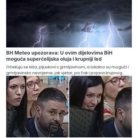
BH Meteo upozorava: U ovim dijelovima BiH
moguća superćelijska oluja i krupniji led
Očekuju se kiša, pljuskovi s grmljavinom, a lokalno su mogući i
grmljavinsko nevrijeme, jak vjetar, pa čak i pojava krupnog…