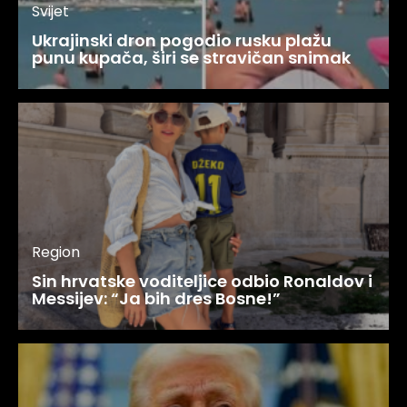
Svijet
Ukrajinski dron pogodio rusku plažu
punu kupača, širi se stravičan snimak
Region
Sin hrvatske voditeljice odbio Ronaldov i
Messijev: “Ja bih dres Bosne!”