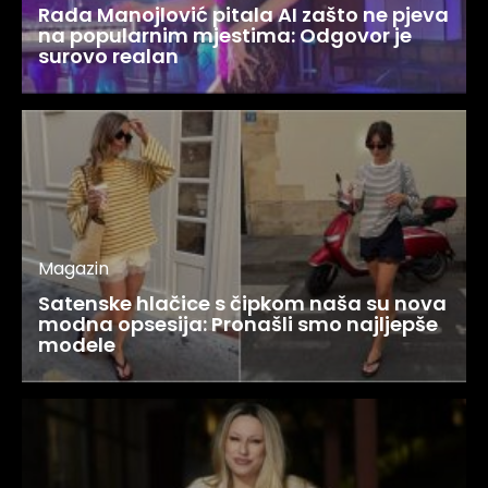
Rada Manojlović pitala AI zašto ne pjeva
na popularnim mjestima: Odgovor je
surovo realan
Magazin
Satenske hlačice s čipkom naša su nova
modna opsesija: Pronašli smo najljepše
modele