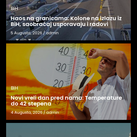
BiH
Haos na granicama: Kolone na izlazu iz
BiH, saobraćaj usporavaju i radovi
5 Augusta, 2026
/
admin
BiH
Novi vreli dan pred nama: Temperature
do 42 stepena
4 Augusta, 2026
/
admin