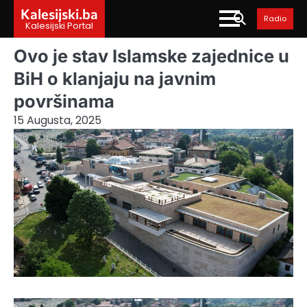
Skip
Kalesijski.ba
Radio
to
Kalesijski Portal
content
Ovo je stav Islamske zajednice u
BiH o klanjaju na javnim
površinama
15 Augusta, 2025