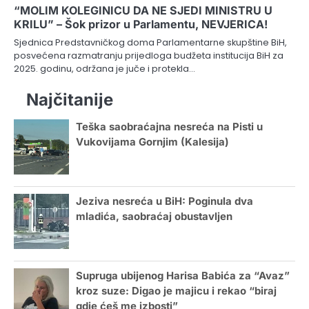
“MOLIM KOLEGINICU DA NE SJEDI MINISTRU U
KRILU” – Šok prizor u Parlamentu, NEVJERICA!
Sjednica Predstavničkog doma Parlamentarne skupštine BiH,
posvećena razmatranju prijedloga budžeta institucija BiH za
2025. godinu, održana je juče i protekla…
Najčitanije
Teška saobraćajna nesreća na Pisti u
Vukovijama Gornjim (Kalesija)
Jeziva nesreća u BiH: Poginula dva
mladića, saobraćaj obustavljen
Supruga ubijenog Harisa Babića za “Avaz”
kroz suze: Digao je majicu i rekao “biraj
gdje ćeš me izbosti”