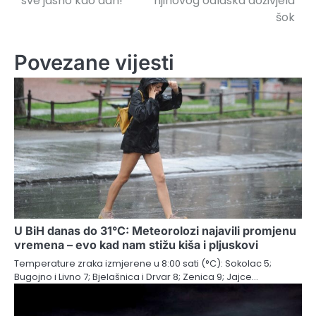
sve jasno kao dan!
njihovog odlaska doživjela
šok
Povezane vijesti
U BiH danas do 31°C: Meteorolozi najavili promjenu
vremena – evo kad nam stižu kiša i pljuskovi
Temperature zraka izmjerene u 8:00 sati (°C): Sokolac 5;
Bugojno i Livno 7; Bjelašnica i Drvar 8; Zenica 9; Jajce…