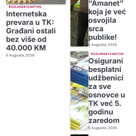
“Amanet”
TUZLANSKI KANTON
koja je već
Internetska
osvojila
prevara u TK:
srca
Građani ostali
publike!
bez više od
5 Augusta, 2026
40.000 KM
TUZLANSKI KANTON
5 Augusta, 2026
Osigurani
besplatni
udžbenici
za sve
osnovce u
TK već 5.
godinu
zaredom
5 Augusta, 2026