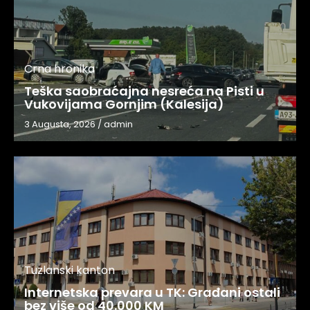
Crna hronika
Teška saobraćajna nesreća na Pisti u
Vukovijama Gornjim (Kalesija)
3 Augusta, 2026
/
admin
Tuzlanski kanton
Internetska prevara u TK: Građani ostali
bez više od 40.000 KM