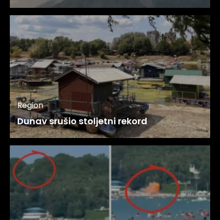
Region
Dunav srušio stoljetni rekord