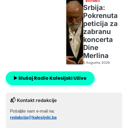
SHOWBIZ
Srbija:
Pokrenuta
peticija za
zabranu
koncerta
Dine
Merlina
5 Augusta, 2026
▶️ Slušaj Radio Kalesijski Uživo
📬 Kontakt redakcije
Pošaljite nam e-mail na:
redakcija@kalesijski.ba