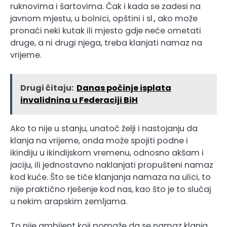
ruknovima i šartovima. Čak i kada se zadesi na
javnom mjestu, u bolnici, opštini i sl., ako može
pronaći neki kutak ili mjesto gdje neće ometati
druge, a ni drugi njega, treba klanjati namaz na
vrijeme.
Drugi čitaju:
Danas počinje isplata
invalidnina u Federaciji BiH
Ako to nije u stanju, unatoč želji i nastojanju da
klanja na vrijeme, onda može spojiti podne i
ikindiju u ikindijskom vremenu, odnosno akšam i
jaciju, ili jednostavno naklanjati propušteni namaz
kod kuće. Što se tiče klanjanja namaza na ulici, to
nije praktično rješenje kod nas, kao što je to slučaj
u nekim arapskim zemljama.
To nije ambijent koji pomaže da se namaz klanja