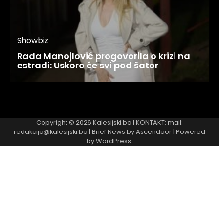
Showbiz
Rada Manojlović progovorila o krizi na
estradi: Uskoro će svi pod šator
Najnovije
Najčitanije
Copyright © 2026
Kalesijski.ba
I KONTAKT: mail:
redakcija@kalesijski.ba | Brief News by
Ascendoor
| Powered
by
WordPress
.