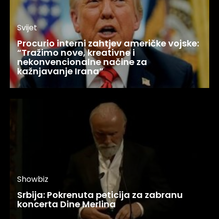
Svijet
Procurio interni zahtjev američke vojske:
“Tražimo nove, kreativne i
nekonvencionalne načine za
kažnjavanje Irana”
Showbiz
Srbija: Pokrenuta peticija za zabranu
koncerta Dine Merlina