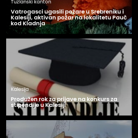
Tuzlanski kanton
Vatrogasci ugasili požare u Srebreniku i
Kalesiji, aktivan požar na lokalitetu Pauč
kod Kladnja
Kalesija
Produžen rok za prijave na konkurs za
stipendije u Kalesiji