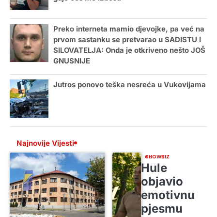
Preko interneta mamio djevojke, pa već na
prvom sastanku se pretvarao u SADISTU I
SILOVATELJA: Onda je otkriveno nešto JOŠ
GNUSNIJE
Jutros ponovo teška nesreća u Vukovijama
Najnovije Vijesti
SHOWBIZ
Hule
objavio
emotivnu
pjesmu