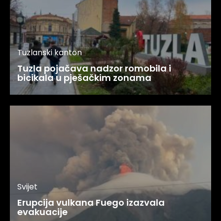
Tuzlanski kanton
Tuzla pojačava nadzor romobila i
bicikala u pješačkim zonama
Svijet
Erupcija vulkana Fuego izazvala
evakuacije