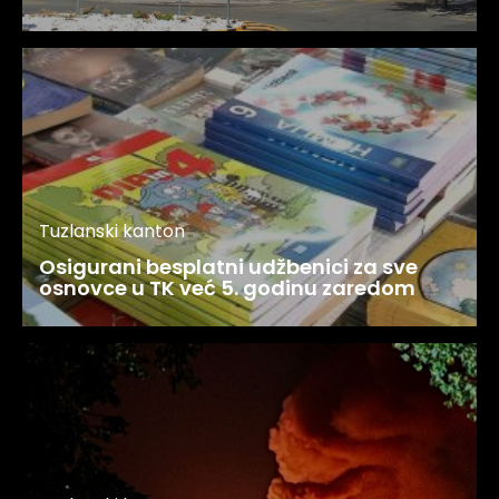
Tuzlanski kanton
Osigurani besplatni udžbenici za sve
osnovce u TK već 5. godinu zaredom