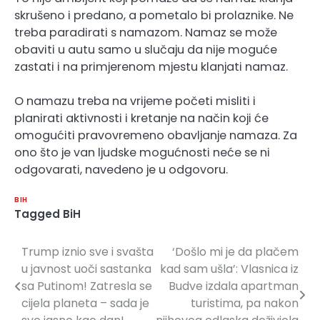
skrušeno i predano, a pometalo bi prolaznike. Ne
treba paradirati s namazom. Namaz se može
obaviti u autu samo u slučaju da nije moguće
zastati i na primjerenom mjestu klanjati namaz.
O namazu treba na vrijeme početi misliti i
planirati aktivnosti i kretanje na način koji će
omogućiti pravovremeno obavljanje namaza. Za
ono što je van ljudske mogućnosti neće se ni
odgovarati, navedeno je u odgovoru.
BIH
Tagged
BiH
Trump iznio sve i svašta
‘Došlo mi je da plačem
Navigacija
u javnost uoči sastanka
kad sam ušla’: Vlasnica iz
članaka
sa Putinom! Zatresla se
Budve izdala apartman
cijela planeta – sada je
turistima, pa nakon