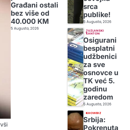
Građani ostali
srca
bez više od
publike!
40.000 KM
5 Augusta, 2026
5 Augusta, 2026
TUZLANSKI
KANTON
Osigurani
besplatni
udžbenici
za sve
osnovce u
TK već 5.
godinu
zaredom
5 Augusta, 2026
SHOWBIZ
Srbija:
vši
Pokrenuta