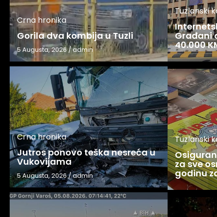
Tuzlanski 
Crna hronika
Internets
Gorila dva kombija u Tuzli
Građani o
40.000 K
5 Augusta, 2026
/
admin
Crna hronika
Tuzlanski 
Jutros ponovo teška nesreća u
Osigurani
Vukovijama
za sve os
godinu 
5 Augusta, 2026
/
admin