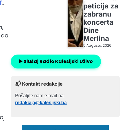
f
..
peticija za
zabranu
koncerta
a,
Dine
a da
Merlina
5 Augusta, 2026
▶️ Slušaj Radio Kalesijski Uživo
📬 Kontakt redakcije
Pošaljite nam e-mail na:
redakcija@kalesijski.ba
oj