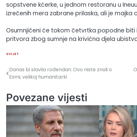
sopstvene kćerke, u jednom restoranu u Ineuu
izrečenih mera zabrane prilaska, ali je majka
Osumnjičeni će tokom četvrtka popodne biti 
pritvora zbog sumnje na krivična djela ubistva
SVIJET
Danas bi slavila rođendan: Ovo niste znali o
O
Navigacija
Esmi, velikoj humanitarki
članaka
Povezane vijesti