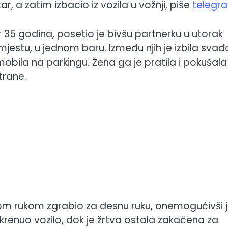
r, a zatim izbacio iz vozila u vožnji, piše
telegra
r 35 godina, posetio je bivšu partnerku u utorak
estu, u jednom baru. Između njih je izbila svađ
bila na parkingu. Žena ga je pratila i pokušal
trane.
nom rukom zgrabio za desnu ruku, onemogućivši j
renuo vozilo, dok je žrtva ostala zakačena za