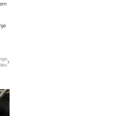
tem
nje
koga
liko