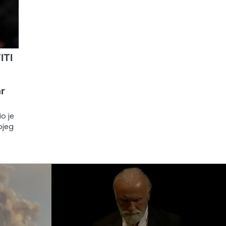
ITI
ar
o je
ojeg