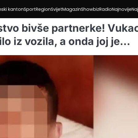
nski kanton
Sport
Region
Svijet
Magazin
Showbiz
Radio
Najnovije
Naj
stvo bivše partnerke! Vuka
silo iz vozila, a onda joj je…