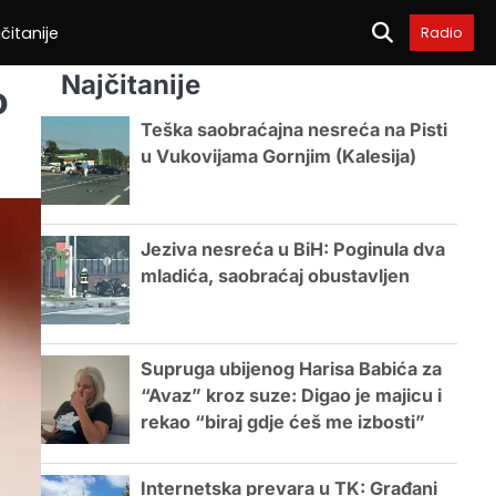
čitanije
Radio
Najčitanije
o
Teška saobraćajna nesreća na Pisti
u Vukovijama Gornjim (Kalesija)
Jeziva nesreća u BiH: Poginula dva
mladića, saobraćaj obustavljen
Supruga ubijenog Harisa Babića za
“Avaz” kroz suze: Digao je majicu i
rekao “biraj gdje ćeš me izbosti”
Internetska prevara u TK: Građani