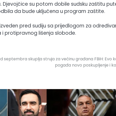
. Djevojčice su potom dobile sudsku zaštitu pu
 odbila da bude uključena u program zaštite.
izveden pred sudiju sa prijedlogom za određiva
 i protipravnog lišenja slobode.
d septembra skuplja struja za većinu građana FBiH: Evo 
pogađa novo poskupljenje i ko