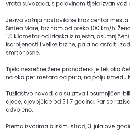
vrata suvozača, s polovinom tijela izvan vozil
Jeziva vožnja nastavila se kroz centar mesta K
Sintea Mare, brzinom od preko 100 km/h. Žena
1,5 kilometar od izlaska iz mjesta, osumnjičeni 
iscrpljenosti i velike brzine, pala na asfalt i za
smrtonosne.
Tijelo nesrećne žene pronađeno je tek oko četi
na oko pet metara od puta, na polju između Ki
Tužilaštvo navodi da su žrtva i osumnjičeni bil
djece, djevojčice od 3 i 7 godina. Par se raziš
odvojeno.
Prema izvorima bliskim istrazi, 3. jula ove godin