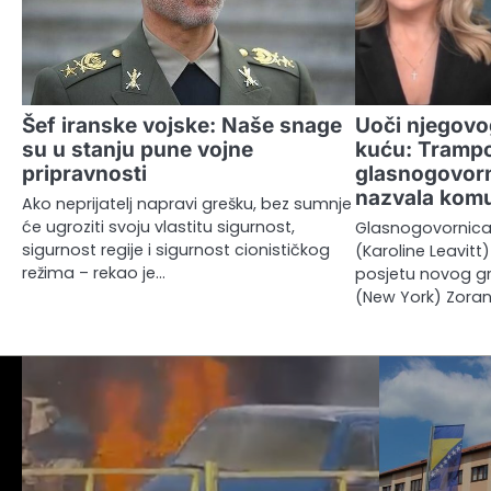
Šef iranske vojske: Naše snage
Uoči njegovog
su u stanju pune vojne
kuću: Tramp
pripravnosti
glasnogovor
nazvala kom
Ako neprijatelj napravi grešku, bez sumnje
će ugroziti svoju vlastitu sigurnost,
Glasnogovornica B
sigurnost regije i sigurnost cionističkog
(Karoline Leavitt
režima – rekao je…
posjetu novog gr
(New York) Zora