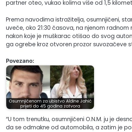
partner oteo, vukao kolima više od 1,5 kilometa
Prema navodima istražitelja, osumnjičeni, sta
uveče, oko 21:30 časova, na njenom radnom mj
nakon koje je muškarac otišao do svog automo
ga ogrebe kroz otvoren prozor suvozačeve s
Povezano:
Osumnjičenom za ubistvo Aldine Jahić
prijeti do 45 godina zatvora
“U tom trenutku, osumnjičeni O.N.M. ju je des
da se odmakne od automobila, a zatim je pok