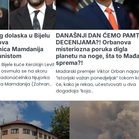
 dolaska u Bijelu
DANAŠNJI DAN ĆEMO PAMT
ova
DECENIJAMA?! Orbanova
nica Mamdanija
misteriozna poruka digla
unistom
planetu na noge, šta to Mađ
sprema?!
ijele kuće Kerolajn Levit
) osvrnula se na skoru
Mađarski premijer Viktor Orban najavi
adonačelnika Njujorka
“istorijski važan ponedjeljak” tokom k
na Mamdanija (Zohran…
će, kako je rekao, učestvovati u dva
događaja “koja…