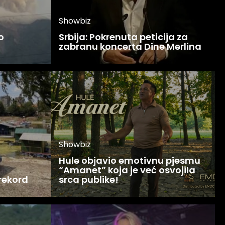
Showbiz
o
Srbija: Pokrenuta peticija za
zabranu koncerta Dine Merlina
Showbiz
Hule objavio emotivnu pjesmu
“Amanet” koja je već osvojila
 rekord
srca publike!