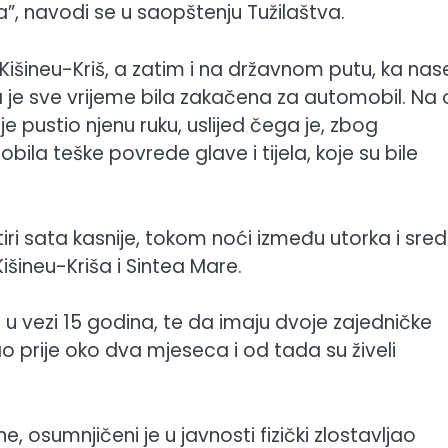
a”, navodi se u saopštenju Tužilaštva.
išineu-Kriš, a zatim i na državnom putu, ka nase
 je sve vrijeme bila zakačena za automobil. Na
je pustio njenu ruku, uslijed čega je, zbog
dobila teške povrede glave i tijela, koje su bile
ri sata kasnije, tokom noći između utorka i sred
šineu-Kriša i Sintea Mare.
i u vezi 15 godina, te da imaju dvoje zajedničke
ao prije oko dva mjeseca i od tada su živeli
e, osumnjičeni je u javnosti fizički zlostavljao