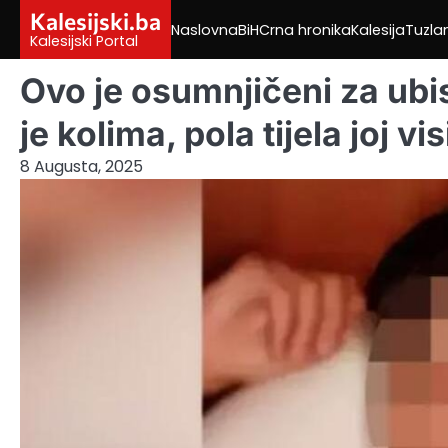
Skip
Kalesijski.ba
Naslovna
BiH
Crna hronika
Kalesija
Tuzla
to
Kalesijski Portal
content
Ovo je osumnjičeni za ubi
je kolima, pola tijela joj vi
8 Augusta, 2025