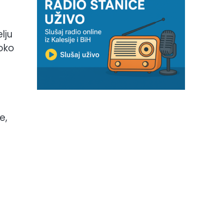
lju
 oko
e,