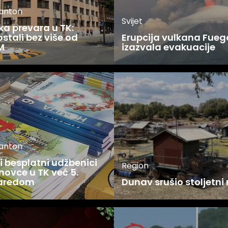
kanton
Svijet
ka prevara u TK:
stali bez više od
Erupcija vulkana Fueg
M
izazvala evakuacije
kanton
 besplatni udžbenici
Region
novce u TK već 5.
zaredom
Dunav srušio stoljetni