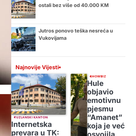
ostali bez više od 40.000 KM
Jutros ponovo teška nesreća u
Vukovijama
Najnovije Vijesti
SHOWBIZ
Hule
objavio
emotivnu
pjesmu
“Amanet”
TUZLANSKI KANTON
Internetska
koja je već
prevara u TK:
osvojila