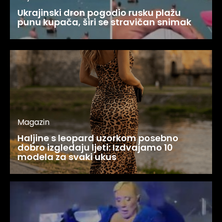
Ukrajinski dron pogodio rusku plažu
punu kupača, širi se stravičan snimak
Magazin
Haljine s leopard uzorkom posebno
dobro izgledaju ljeti: Izdvajamo 10
modela za svaki ukus