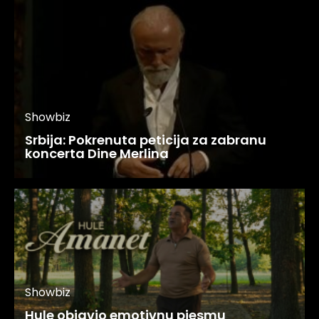
Showbiz
Srbija: Pokrenuta peticija za zabranu
koncerta Dine Merlina
Showbiz
Hule objavio emotivnu pjesmu