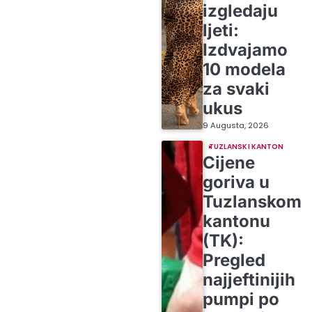
izgledaju
ljeti:
Izdvajamo
10 modela
za svaki
ukus
9 Augusta, 2026
TUZLANSKI KANTON
Cijene
goriva u
Tuzlanskom
kantonu
(TK):
Pregled
najjeftinijih
pumpi po