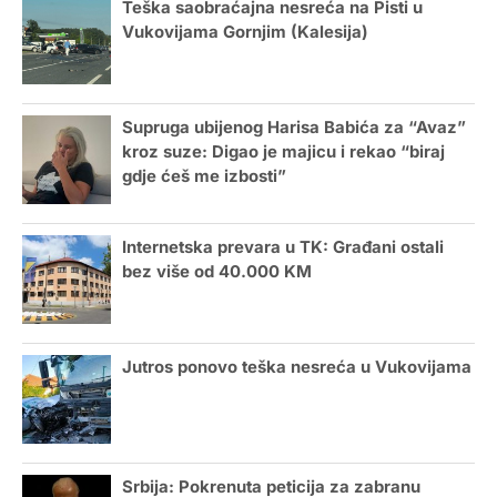
Teška saobraćajna nesreća na Pisti u
Vukovijama Gornjim (Kalesija)
Supruga ubijenog Harisa Babića za “Avaz”
kroz suze: Digao je majicu i rekao “biraj
gdje ćeš me izbosti”
Internetska prevara u TK: Građani ostali
bez više od 40.000 KM
Jutros ponovo teška nesreća u Vukovijama
Srbija: Pokrenuta peticija za zabranu