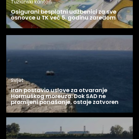
Tuzlanski kanton
Osigurani besplatni udžbenici za sve
osnovce u TK već 5. godinu zaredom
Svijet
Iran postavio uslove za otvaranje
Hormuškog moreuza: Dok SAD ne
promijeni ponašanje, ostaje zatvoren