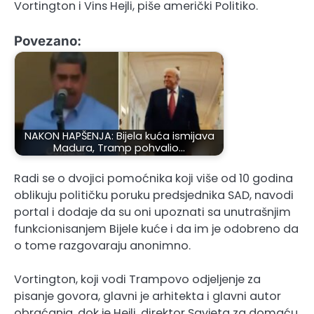
Vortington i Vins Hejli, piše američki Politiko.
Povezano:
NAKON HAPŠENJA: Bijela kuća ismijava
Madura, Tramp pohvalio…
Radi se o dvojici pomoćnika koji više od 10 godina
oblikuju političku poruku predsjednika SAD, navodi
portal i dodaje da su oni upoznati sa unutrašnjim
funkcionisanjem Bijele kuće i da im je odobreno da
o tome razgovaraju anonimno.
Vortington, koji vodi Trampovo odjeljenje za
pisanje govora, glavni je arhitekta i glavni autor
obraćanja, dok je Hejli, direktor Savjeta za domaću