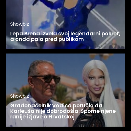
Showbiz
Lepa Brena izvela svoj legendarni pokret,
a onda pala pred publikom
Showbiz
Gradonačelnik Vodica poručio da
Karleuša nije dobrodošla: Sporne njene
ranije izjave o Hrvatskoj