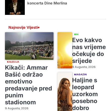
koncerta Dine Merlina
Najnovije Vijesti
BIH
Evo kakvo
nas vrijeme
očekuje do
srijede
KALESIJA
Kikači: Ammar
9 Augusta, 2026
Bašić održao
MAGAZIN
Haljine s
emotivno
leopard
predavanje pred
uzorkom
punim
posebno
stadionom
dobro
9 Augusta, 2026