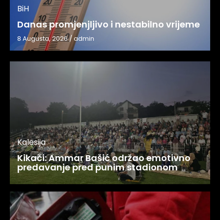
BiH
Danas promjenjljivo i nestabilno vrijeme
8 Augusta, 2026
/
admin
Kalesija
Kikači: Ammar Bašić održao emotivno
predavanje pred punim stadionom