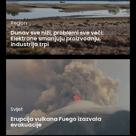
Region
Dunav sve niži, problemi sve veći:
Elektrane smanjuju proizvodnju,
industrija trpi
Svijet
Erupcija vulkana Fuego izazvala
evakuacije