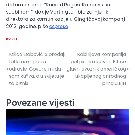
dokumentarca “Ronald Regan: Randevu sa
sudbinom”, dok je Vortington bio zamjenik
direktora za komunikacije u Gingričovoj kampanji
2012. godine, piše
espreso
.
SVIJET
Milica Dabović o prodaji
Kabirijeva kompanija
Navigacija
fotki na sajtu za
potpisala ugovor: Bit će
članaka
odrasle: Govore mi da
glavni uvoznik američkog
sam ku*va, a u svijetu je
ukapljenog prirodnog
to biznis
plina u BiH
Povezane vijesti