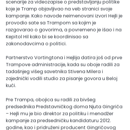
scenarije za videozapise o predstavljanju politike
koje je Tramp objavljivao na veb stranici svoje
kampanje. Kako navode neimenovani izvori Hejli je
provodio sate sa Trampom sa kojim je
razgovarao o govorima, a povremeno je išao i na
Kepitol Hil kako bi se koordinisao sa
zakonodavcima o politici.
Partnerstvo Vortingtona i Hejlija datira još od prve
Trampove administracije, kada su oboje radili za
tadašnjeg višeg savetnika Stivena Milera i
zajednički vodili studio za pisanje govora u Beloj
kući.
Pre Trampa, obojica su radili za bivšeg
predsednika Predstavničkog doma Njuta Gingriča
– Hejli mu je bio direktor za politiku i menadžer
kampanje za predsedničku kandidaturu 2012.
godine, kao i pridruženi producent Gingričovog