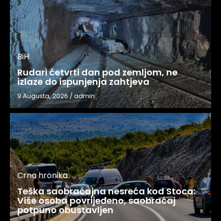
BiH
Rudari četvrti dan pod zemljom, ne
izlaze do ispunjenja zahtjeva
9 Augusta, 2026
/
admin
Crna hronika
Teška saobraćajna nesreća kod Stoca:
Više osoba povrijeđeno, saobraćaj
potpuno obustavljen