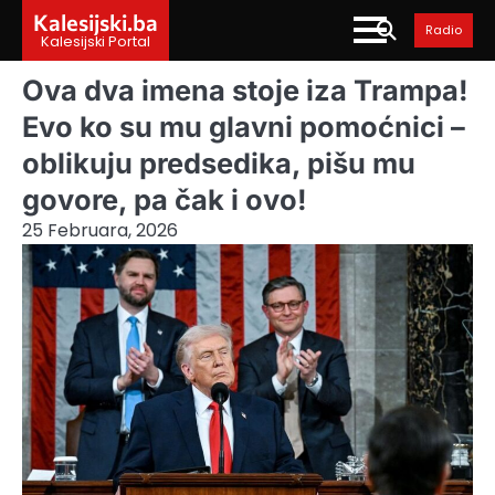
Skip
Kalesijski.ba
Radio
to
Kalesijski Portal
content
Ova dva imena stoje iza Trampa!
Evo ko su mu glavni pomoćnici –
oblikuju predsedika, pišu mu
govore, pa čak i ovo!
25 Februara, 2026