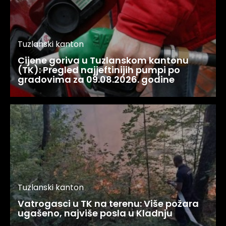
Tuzlanski kanton
Cijene goriva u Tuzlanskom kantonu
(TK): Pregled najjeftinijih pumpi po
gradovima za 09.08.2026. godine
Tuzlanski kanton
Vatrogasci u TK na terenu: Više požara
ugašeno, najviše posla u Kladnju