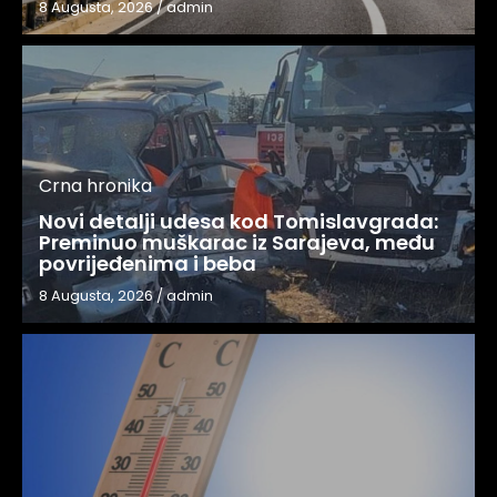
8 Augusta, 2026
/
admin
Crna hronika
Novi detalji udesa kod Tomislavgrada:
Preminuo muškarac iz Sarajeva, među
povrijeđenima i beba
8 Augusta, 2026
/
admin