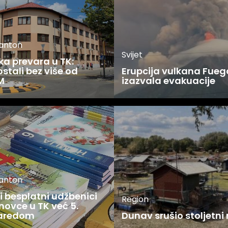
kanton
Svijet
ka prevara u TK:
stali bez više od
Erupcija vulkana Fueg
M
izazvala evakuacije
kanton
 besplatni udžbenici
Region
novce u TK već 5.
zaredom
Dunav srušio stoljetni