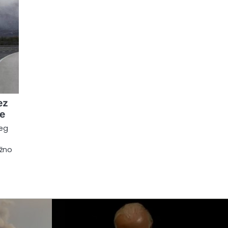
ez
le
jeg
ežno