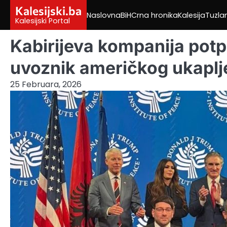
Skip
Kalesijski.ba
Naslovna
BiH
Crna hronika
Kalesija
Tuzla
to
Kalesijski Portal
content
Kabirijeva kompanija potpi
uvoznik američkog ukaplje
25 Februara, 2026