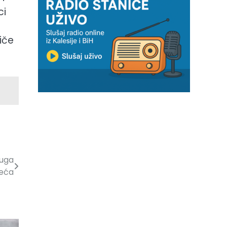
ci
iče
ruga
reća