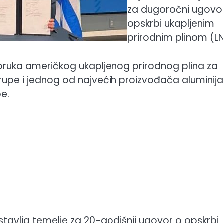
za dugoročni ugovo
opskrbi ukapljenim
prirodnim plinom (L
ruka američkog ukapljenog prirodnog plina za
Grupe i jednog od najvećih proizvođača aluminija
pe.
avlja temelje za 20-godišnji ugovor o opskrbi