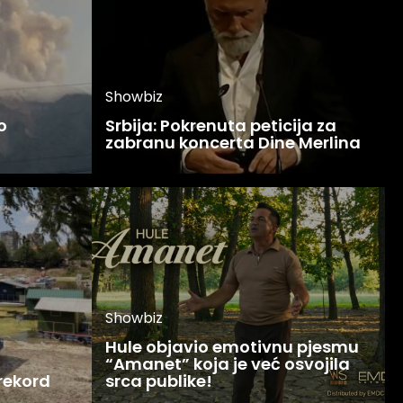
Showbiz
o
Srbija: Pokrenuta peticija za
zabranu koncerta Dine Merlina
Showbiz
Hule objavio emotivnu pjesmu
“Amanet” koja je već osvojila
 rekord
srca publike!