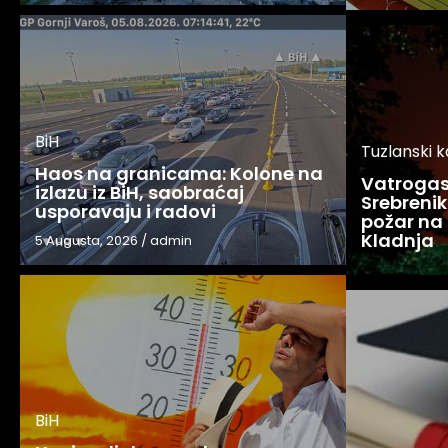
BiH
Tuzlanski 
Haos na granicama: Kolone na
Vatrogasc
izlazu iz BiH, saobraćaj
Srebreniku
usporavaju i radovi
požar na 
Kladnja
5 Augusta, 2026
/
admin
BiH