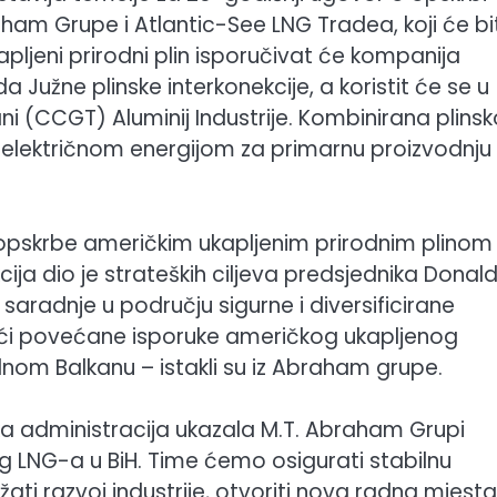
ham Grupe i Atlantic-See LNG Tradea, koji će bit
kapljeni prirodni plin isporučivat će kompanija
užne plinske interkonekcije, a koristit će se u
ni (CCGT) Aluminij Industrije. Kombinirana plins
 električnom energijom za primarnu proizvodnju
t opskrbe američkim ukapljenim prirodnim plinom
cija dio je strateških ciljeva predsjednika Donald
aradnje u području sigurne i diversificirane
jući povećane isporuke američkog ukapljenog
nom Balkanu – istakli su iz Abraham grupe.
ka administracija ukazala M.T. Abraham Grupi
 LNG-a u BiH. Time ćemo osigurati stabilnu
ti razvoj industrije, otvoriti nova radna mjesta 