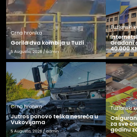
Tuzlanski 
Crna hronika
Internets
Gorila dva kombija u Tuzli
Građani o
40.000 K
5 Augusta, 2026
/
admin
Crna hronika
Tuzlanski 
Jutros ponovo teška nesreća u
Osigurani
Vukovijama
za sve os
godinu 
5 Augusta, 2026
/
admin