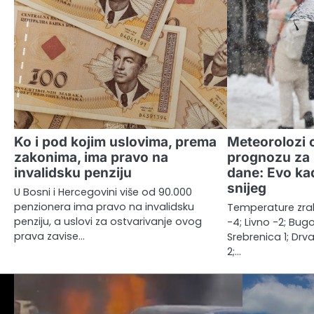
Ko i pod kojim uslovima, prema
Meteorolozi o
zakonima, ima pravo na
prognozu za 
invalidsku penziju
dane: Evo kad
snijeg
U Bosni i Hercegovini više od 90.000
penzionera ima pravo na invalidsku
Temperature zrak
penziju, a uslovi za ostvarivanje ovog
-4; Livno -2; Bug
prava zavise…
Srebrenica 1; Drva
2;…