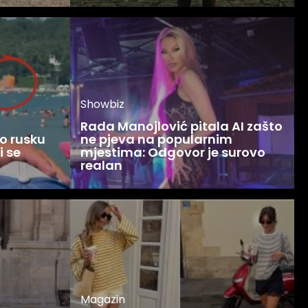
Showbiz
Rada Manojlović pitala AI zašto
o rusku
ne pjeva na popularnim
i se
mjestima: Odgovor je surovo
realan
Magazin