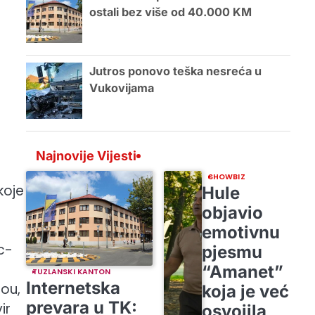
ostali bez više od 40.000 KM
Jutros ponovo teška nesreća u
Vukovijama
Najnovije Vijesti
SHOWBIZ
koje
Hule
objavio
emotivnu
c-
pjesmu
“Amanet”
TUZLANSKI KANTON
Internetska
ou,
koja je već
prevara u TK:
ir
osvojila