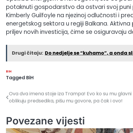
potaknuti gospodarstvo da ostvari svoj puni p
Kimberly Guilfoyle na njezinoj odlučnosti i pre
energetskog sektora u regiji Balkana. Aktivna 
priljev novih investicija, čime se osiguravaju dal
Drugi čitaju:
Do nedjelje se “kuhamo”, a onda sl
BIH
Tagged
BiH
Ova dva imena stoje iza Trampa! Evo ko su mu glavni
Navigacija
oblikuju predsedika, pišu mu govore, pa čak i ovo!
članaka
Povezane vijesti