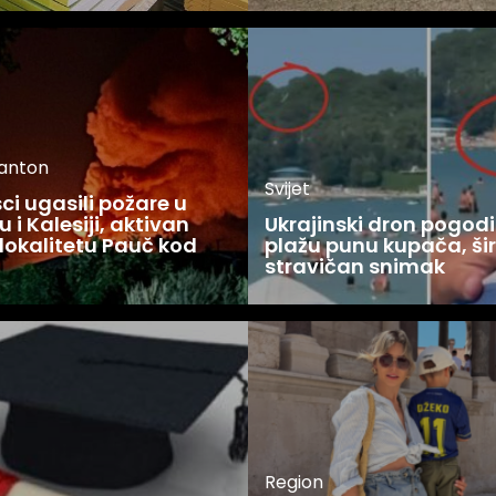
kanton
Svijet
i ugasili požare u
 i Kalesiji, aktivan
Ukrajinski dron pogodi
lokalitetu Pauč kod
plažu punu kupača, šir
stravičan snimak
Region