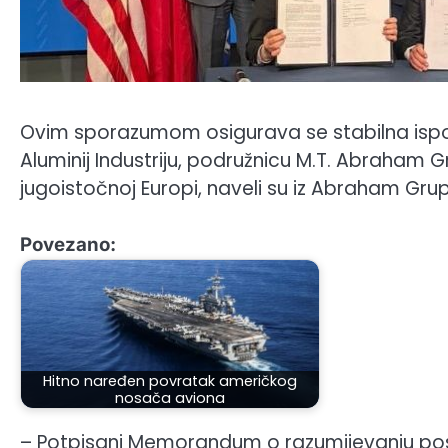
Ovim sporazumom osigurava se stabilna ispo
Aluminij Industriju, podružnicu M.T. Abraham 
jugoistočnoj Europi, naveli su iz Abraham Gru
Povezano:
Hitno naređen povratak američkog
nosača aviona
– Potpisani Memorandum o razumijevanju post