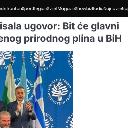
nski kanton
Sport
Region
Svijet
Magazin
Showbiz
Radio
Najnovije
Naj
sala ugovor: Bit će glavni
nog prirodnog plina u BiH