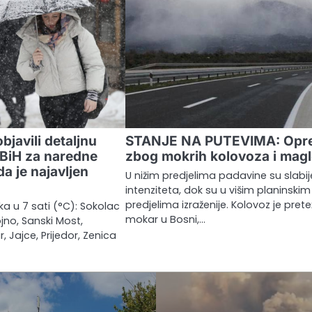
bjavili detaljnu
STANJE NA PUTEVIMA: Opr
BiH za naredne
zbog mokrih kolovoza i mag
a je najavljen
U nižim predjelima padavine su slabi
intenziteta, dok su u višim planinskim
predjelima izraženije. Kolovoz je pret
a u 7 sati (°C): Sokolac
mokar u Bosni,…
ojno, Sanski Most,
r, Jajce, Prijedor, Zenica