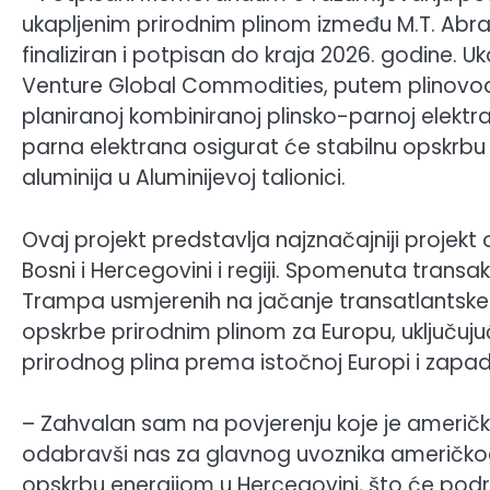
ukapljenim prirodnim plinom između M.T. Abra
finaliziran i potpisan do kraja 2026. godine. U
Venture Global Commodities, putem plinovoda J
planiranoj kombiniranoj plinsko-parnoj elektra
parna elektrana osigurat će stabilnu opskrbu
aluminija u Aluminijevoj talionici.
Ovaj projekt predstavlja najznačajniji projek
Bosni i Hercegovini i regiji. Spomenuta transak
Trampa usmjerenih na jačanje transatlantske s
opskrbe prirodnim plinom za Europu, uključu
prirodnog plina prema istočnoj Europi i zapad
– Zahvalan sam na povjerenju koje je američ
odabravši nas za glavnog uvoznika američkog
opskrbu energijom u Hercegovini, što će podrža