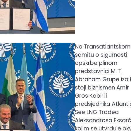
Na Transatlantskom
samitu o sigurnosti
opskrbe plinom
predstavnici M. T.
Abraham Grupe iza 
stoji biznismen Amir
Gros Kabiri i
predsjednika Atlanti
See LNG Tradea
Aleksandrosa Eksarč
kojim se utvrđuje okv