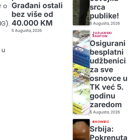
Građani ostali
r o
srca
bez više od
publike!
40.000 KM
NG).
5 Augusta, 2026
5 Augusta, 2026
TUZLANSKI
KANTON
Osigurani
 u
besplatni
udžbenici
za sve
osnovce u
TK već 5.
godinu
zaredom
5 Augusta, 2026
SHOWBIZ
Srbija:
Pokrenuta