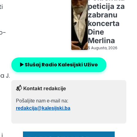
peticija za
i
zabranu
koncerta
Dine
ko-
Merlina
5 Augusta, 2026
▶️ Slušaj Radio Kalesijski Uživo
a J.
📬 Kontakt redakcije
Pošaljite nam e-mail na:
redakcija@kalesijski.ba
i