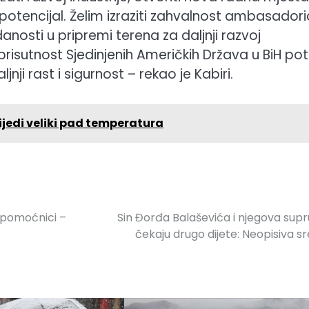
otencijal. Želim izraziti zahvalnost ambasadori
danosti u pripremi terena za daljnji razvoj
prisutnost Sjedinjenih Američkih Država u BiH pot
jnji rast i sigurnost – rekao je Kabiri.
ijedi veliki pad temperatura
 pomoćnici –
Sin Đorđa Balaševića i njegova sup
čekaju drugo dijete: Neopisiva s