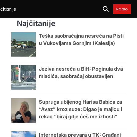
čitanije
Radio
Najčitanije
Teška saobraćajna nesreća na Pisti
u Vukovijama Gornjim (Kalesija)
Jeziva nesreća u BiH: Poginula dva
mladića, saobraćaj obustavljen
Supruga ubijenog Harisa Babića za
“Avaz” kroz suze: Digao je majicu i
rekao “biraj gdje ćeš me izbosti”
Internetska prevara u TK: Građani