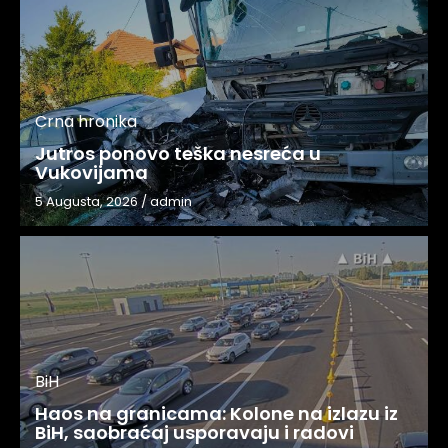
Crna hronika
Jutros ponovo teška nesreća u
Vukovijama
5 Augusta, 2026
/
admin
BiH
Haos na granicama: Kolone na izlazu iz
BiH, saobraćaj usporavaju i radovi