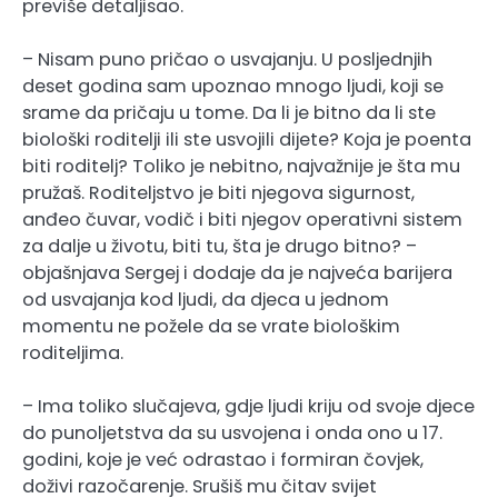
previše detaljisao.
– Nisam puno pričao o usvajanju. U posljednjih
deset godina sam upoznao mnogo ljudi, koji se
srame da pričaju u tome. Da li je bitno da li ste
biološki roditelji ili ste usvojili dijete? Koja je poenta
biti roditelj? Toliko je nebitno, najvažnije je šta mu
pružaš. Roditeljstvo je biti njegova sigurnost,
anđeo čuvar, vodič i biti njegov operativni sistem
za dalje u životu, biti tu, šta je drugo bitno? –
objašnjava Sergej i dodaje da je najveća barijera
od usvajanja kod ljudi, da djeca u jednom
momentu ne požele da se vrate biološkim
roditeljima.
– Ima toliko slučajeva, gdje ljudi kriju od svoje djece
do punoljetstva da su usvojena i onda ono u 17.
godini, koje je već odrastao i formiran čovjek,
doživi razočarenje. Srušiš mu čitav svijet