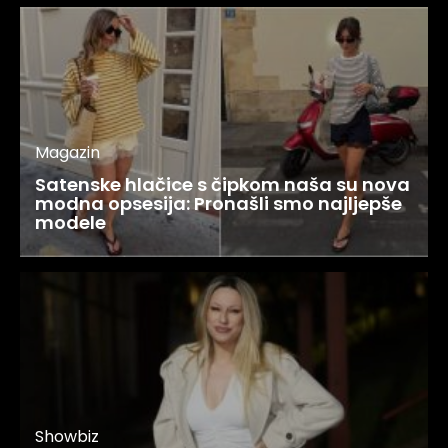
Magazin
Satenske hlačice s čipkom naša su nova
modna opsesija: Pronašli smo najljepše
modele
Showbiz