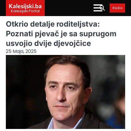
Skip
Kalesijski.ba
Radio
to
Kalesijski Portal
content
Otkrio detalje roditeljstva:
Poznati pjevač je sa suprugom
usvojio dvije djevojčice
25 Maja, 2025