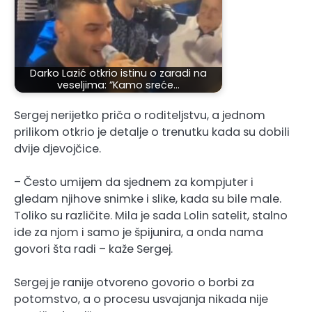
Darko Lazić otkrio istinu o zaradi na
veseljima: ”Kamo sreće…
Sergej nerijetko priča o roditeljstvu, a jednom
prilikom otkrio je detalje o trenutku kada su dobili
dvije djevojčice.
– Često umijem da sjednem za kompjuter i
gledam njihove snimke i slike, kada su bile male.
Toliko su različite. Mila je sada Lolin satelit, stalno
ide za njom i samo je špijunira, a onda nama
govori šta radi – kaže Sergej.
Sergej je ranije otvoreno govorio o borbi za
potomstvo, a o procesu usvajanja nikada nije