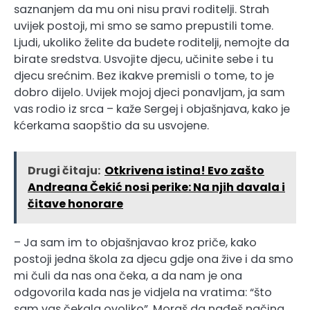
saznanjem da mu oni nisu pravi roditelji. Strah
uvijek postoji, mi smo se samo prepustili tome.
Ljudi, ukoliko želite da budete roditelji, nemojte da
birate sredstva. Usvojite djecu, učinite sebe i tu
djecu srećnim. Bez ikakve premisli o tome, to je
dobro dijelo. Uvijek mojoj djeci ponavljam, ja sam
vas rodio iz srca – kaže Sergej i objašnjava, kako je
kćerkama saopštio da su usvojene.
Drugi čitaju:
Otkrivena istina! Evo zašto
Andreana Čekić nosi perike: Na njih davala i
čitave honorare
– Ja sam im to objašnjavao kroz priče, kako
postoji jedna škola za djecu gdje ona žive i da smo
mi čuli da nas ona čeka, a da nam je ona
odgovorila kada nas je vidjela na vratima: “što
sam vas čekala ovoliko”. Moraš da nađeš načina,