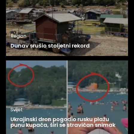
Region
Dunav srušio stoljetni rekord
Svijet
Ukrajinski dron pogodio rusku plažu
punu kupača, širi se stravičan snimak