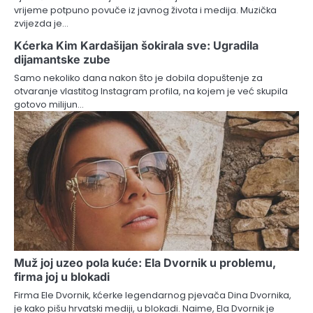
vrijeme potpuno povuče iz javnog života i medija. Muzička
zvijezda je…
Kćerka Kim Kardašijan šokirala sve: Ugradila
dijamantske zube
Samo nekoliko dana nakon što je dobila dopuštenje za
otvaranje vlastitog Instagram profila, na kojem je već skupila
gotovo milijun…
Muž joj uzeo pola kuće: Ela Dvornik u problemu,
firma joj u blokadi
Firma Ele Dvornik, kćerke legendarnog pjevača Dina Dvornika,
je kako pišu hrvatski mediji, u blokadi. Naime, Ela Dvornik je