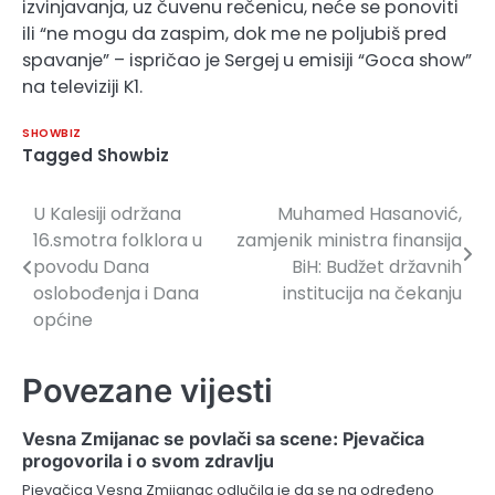
izvinjavanja, uz čuvenu rečenicu, neće se ponoviti
ili “ne mogu da zaspim, dok me ne poljubiš pred
spavanje” – ispričao je Sergej u emisiji “Goca show”
na televiziji K1.
SHOWBIZ
Tagged
Showbiz
U Kalesiji održana
Muhamed Hasanović,
Navigacija
16.smotra folklora u
zamjenik ministra finansija
članaka
povodu Dana
BiH: Budžet državnih
oslobođenja i Dana
institucija na čekanju
općine
Povezane vijesti
Vesna Zmijanac se povlači sa scene: Pjevačica
progovorila i o svom zdravlju
Pjevačica Vesna Zmijanac odlučila je da se na određeno