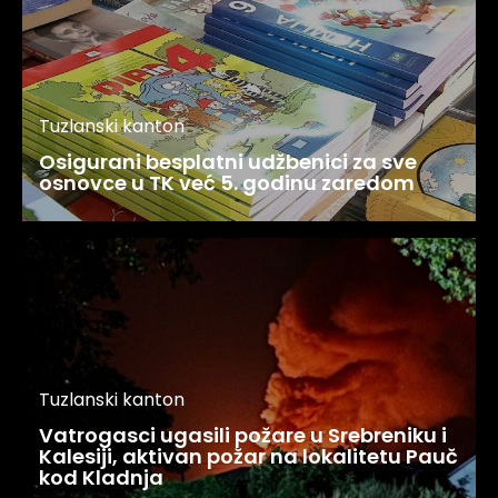
Tuzlanski kanton
Osigurani besplatni udžbenici za sve
osnovce u TK već 5. godinu zaredom
Tuzlanski kanton
Vatrogasci ugasili požare u Srebreniku i
Kalesiji, aktivan požar na lokalitetu Pauč
kod Kladnja