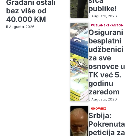
srca
Građani ostali
publike!
bez više od
5 Augusta, 2026
40.000 KM
TUZLANSKI KANTON
5 Augusta, 2026
Osigurani
besplatni
udžbenici
za sve
osnovce u
TK već 5.
godinu
zaredom
5 Augusta, 2026
SHOWBIZ
Srbija:
Pokrenuta
peticija za