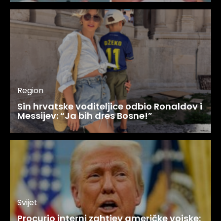
Region
Sin hrvatske voditeljice odbio Ronaldov i
Messijev: “Ja bih dres Bosne!”
Svijet
Procurio interni zahtjev američke vojske: