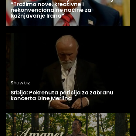
“Tražimo nove, kreativne i
nekonvencionalne načine za
kažnjavanje Irana”
Showbiz
Srbija: Pokrenuta peticija za zabranu
koncerta Dine Merlina