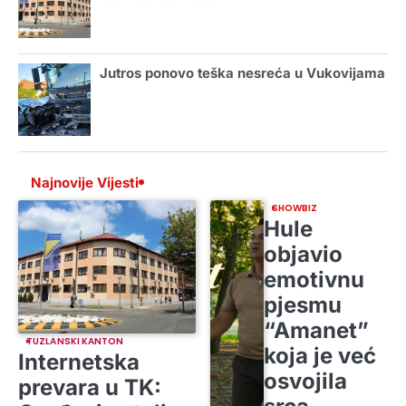
Jutros ponovo teška nesreća u Vukovijama
Najnovije Vijesti
SHOWBIZ
Hule
objavio
emotivnu
pjesmu
“Amanet”
TUZLANSKI KANTON
koja je već
Internetska
osvojila
prevara u TK: