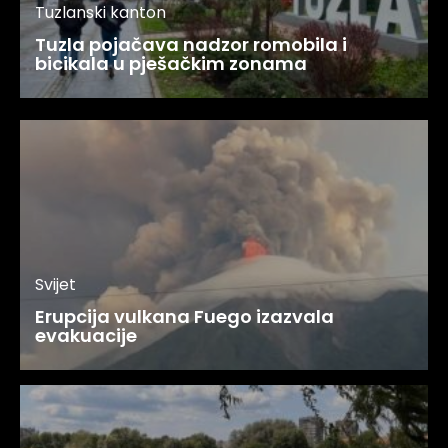
Tuzlanski kanton
Tuzla pojačava nadzor romobila i
bicikala u pješačkim zonama
Svijet
Erupcija vulkana Fuego izazvala
evakuacije