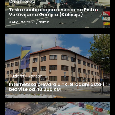
Crna hronika
Teška saobraćajna nesreća na Pisti u
Vukovijama Gornjim (Kalesija)
3 Augusta, 2026
/
admin
Tuzlanski kanton
Internetska prevara u TK: Građani ostali
bez više od 40.000 KM