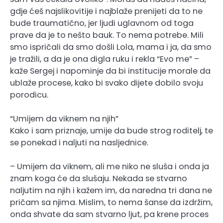
gdje ćeš najslikovitije i najblaže prenijeti da to ne
bude traumatično, jer ljudi uglavnom od toga
prave da je to nešto bauk. To nema potrebe. Mili
smo ispričali da smo došli Lola, mama i ja, da smo
je tražili, a da je ona digla ruku i rekla “Evo me” –
kaže Sergej i napominje da bi institucije morale da
ublaže procese, kako bi svako dijete dobilo svoju
porodicu.
“Umijem da viknem na njih”
Kako i sam priznaje, umije da bude strog roditelj, te
se ponekad i naljuti na nasljednice.
– Umijem da viknem, ali me niko ne sluša i onda ja
znam koga će da slušaju. Nekada se stvarno
naljutim na njih i kažem im, da naredna tri dana ne
pričam sa njima. Mislim, to nema šanse da izdržim,
onda shvate da sam stvarno ljut, pa krene proces