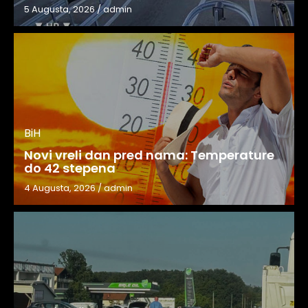
5 Augusta, 2026
/
admin
BiH
Novi vreli dan pred nama: Temperature
do 42 stepena
4 Augusta, 2026
/
admin