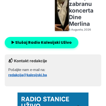
zabranu
koncerta
Dine
Merlina
5 Augusta, 2026
▶️ Slušaj Radio Kalesijski Uživo
📬 Kontakt redakcije
Pošaljite nam e-mail na:
redakcija@kalesijski.ba