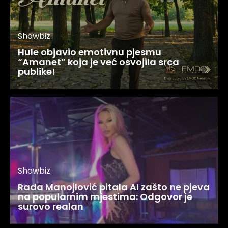
Showbiz
Hule objavio emotivnu pjesmu
“Amanet” koja je već osvojila srca
publike!
Showbiz
Rada Manojlović pitala AI zašto ne pjeva
na popularnim mjestima: Odgovor je
surovo realan