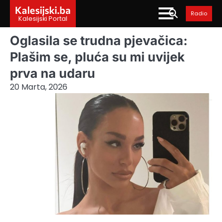
Skip
Kalesijski.ba
Radio
to
Kalesijski Portal
content
Oglasila se trudna pjevačica:
Plašim se, pluća su mi uvijek
prva na udaru
20 Marta, 2026