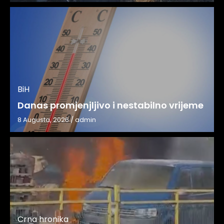
BiH
Danas promjenjljivo i nestabilno vrijeme
8 Augusta, 2026
/
admin
Crna hronika