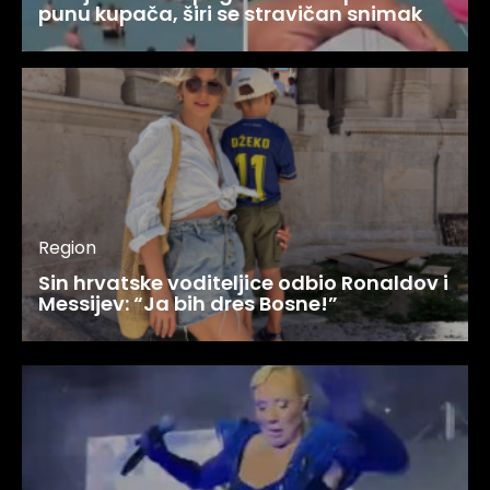
punu kupača, širi se stravičan snimak
Region
Sin hrvatske voditeljice odbio Ronaldov i
Messijev: “Ja bih dres Bosne!”