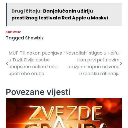
Drugi čitaju:
Banjalučanin u žiriju
prestižnog festivala Red Apple u Moskvi
SHOWBIZ
Tagged
Showbiz
MUP TK nakon pucnjave
‘Nasrallah’ stigao u Haifu:
Navigacija
u Tuzli: Dvije osobe
Iran prvi put novim
članaka
uhapšene nakon tuče i
oružjem napao najveću
upotrebe oružja
izraelsku rafineriju
Povezane vijesti