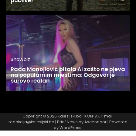
publike!
Showbiz
Rada Manojlović pitala AI zašto ne pjeva
na popularnim mjestima: Odgovor je
surovo realan
Najnovije
Najčitanije
Copyright © 2026
Kalesijski.ba
I KONTAKT: mail:
redakcija@kalesijski.ba | Brief News by
Ascendoor
| Powered
by
WordPress
.