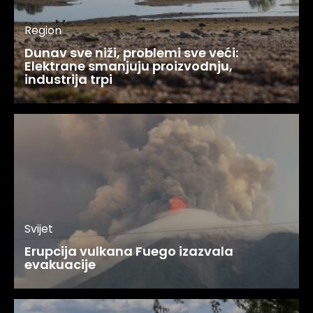
Region
Dunav sve niži, problemi sve veći:
Elektrane smanjuju proizvodnju,
industrija trpi
Svijet
Erupcija vulkana Fuego izazvala
evakuacije