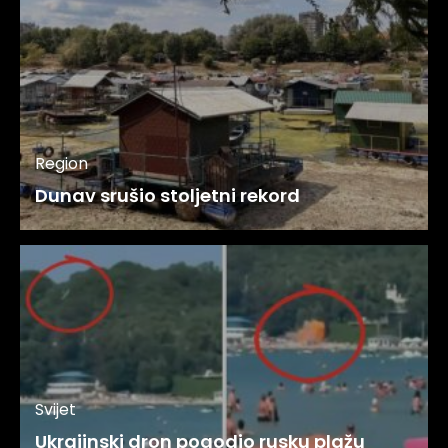
Region
Dunav srušio stoljetni rekord
Svijet
Ukrajinski dron pogodio rusku plažu