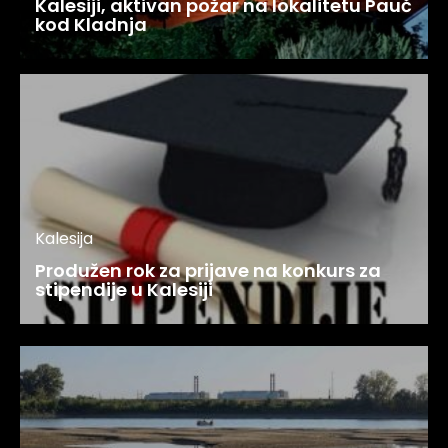
Kalesiji, aktivan požar na lokalitetu Pauč
kod Kladnja
Kalesija
Produžen rok za prijave na konkurs za
stipendije u Kalesiji