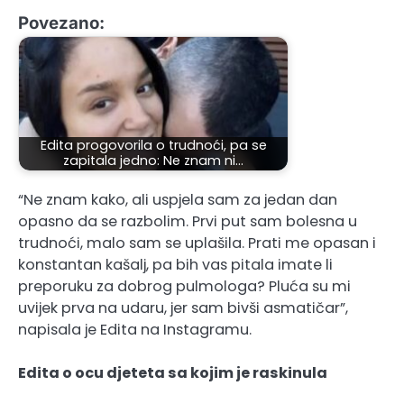
Povezano:
Edita progovorila o trudnoći, pa se
zapitala jedno: Ne znam ni…
“Ne znam kako, ali uspjela sam za jedan dan
opasno da se razbolim. Prvi put sam bolesna u
trudnoći, malo sam se uplašila. Prati me opasan i
konstantan kašalj, pa bih vas pitala imate li
preporuku za dobrog pulmologa? Pluća su mi
uvijek prva na udaru, jer sam bivši asmatičar”,
napisala je Edita na Instagramu.
Edita o ocu djeteta sa kojim je raskinula