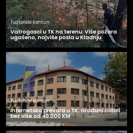
Tuzlanski kanton
Vatrogasci u TK na terenu: Više požara
ugašeno, najviše posla u Kladnju
Tuzlanski kanton
Internetska prevara u TK: Građani ostali
bez više od 40.000 KM