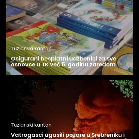
Tuzlanski kanton
Osigurani besplatni udžbenici za sve
osnovce u TK već 5. godinu zaredom
Tuzlanski kanton
Vatrogasci ugasili požare u Srebreniku i