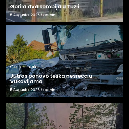
Gorila dva kombija u Tuzli
5 Augusta, 2026
/
admin
Crna hronika
Jutros ponovo teška nesreća u
Vukovijama
5 Augusta, 2026
/
admin