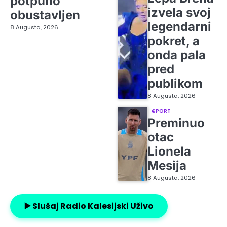
potpuno
izvela svoj
obustavljen
legendarni
8 Augusta, 2026
pokret, a
onda pala
pred
publikom
8 Augusta, 2026
SPORT
Preminuo
otac
Lionela
Mesija
8 Augusta, 2026
▶️ Slušaj Radio Kalesijski Uživo