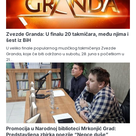
Zvezde Granda: U finalu 20 takmičara, među njima i
šest iz BiH
U veliko finale popularnog muzičkog takmičenja Zvezde
Granda, koje će biti održano u subotu, 28. juna s početkom u
21…
Promocija u Narodnoj biblioteci Mrkonjić Grad:
Predstavljena zbirka poezije “Nepce duše”