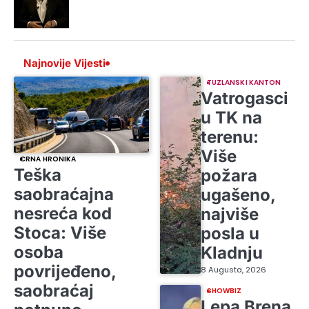
Najnovije Vijesti
TUZLANSKI KANTON
Vatrogasci
u TK na
terenu:
Više
CRNA HRONIKA
Teška
požara
saobraćajna
ugašeno,
nesreća kod
najviše
Stoca: Više
posla u
osoba
Kladnju
povrijeđeno,
8 Augusta, 2026
saobraćaj
SHOWBIZ
Lepa Brena