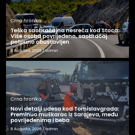
Crna hronika
Teška saobraćajna nesreća kod Stoca:
Više osoba povrijeđeno, saobraćaj
potpuno obustavljen
8 Augusta, 2026
/
admin
Crna hronika
Novi detalji udesa kod Tomislavgrada:
Preminuo muškarac iz Sarajeva, među
povrijeđenima i beba
8 Augusta, 2026
/
admin