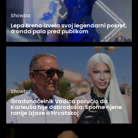
Showbiz
Lepa Brena izvela svoj legendarni pokret,
a onda pala pred publikom
Showbiz
Gradonačelnik Vodica poručio da
Karleuša nije dobrodošla: Sporne njene
ranije izjave o Hrvatskoj