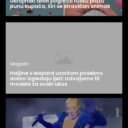
Ukrajinski dron pogodio rusku plažu
punu kupača, širi se stravičan snimak
Magazin
Haljine s leopard uzorkom posebno
dobro izgledaju ljeti: Izdvajamo 10
modela za svaki ukus