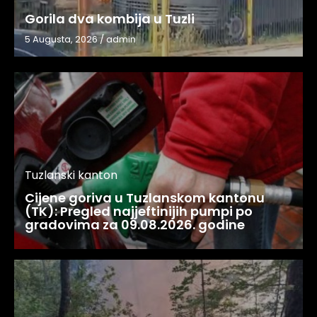
Gorila dva kombija u Tuzli
5 Augusta, 2026
/
admin
Tuzlanski kanton
Cijene goriva u Tuzlanskom kantonu
(TK): Pregled najjeftinijih pumpi po
gradovima za 09.08.2026. godine