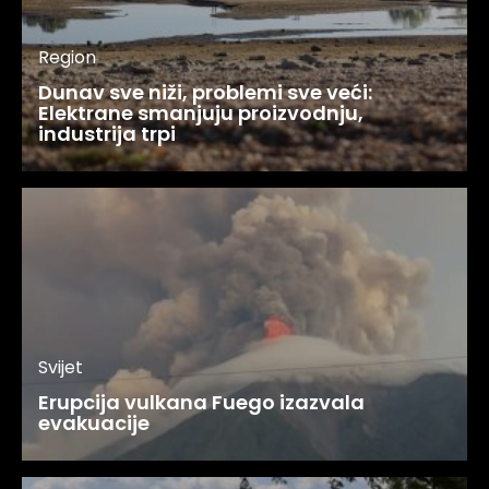
Region
Dunav sve niži, problemi sve veći:
Elektrane smanjuju proizvodnju,
industrija trpi
Svijet
Erupcija vulkana Fuego izazvala
evakuacije