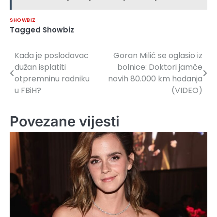
SHOWBIZ
Tagged
Showbiz
Kada je poslodavac
Goran Milić se oglasio iz
Navigacija
dužan isplatiti
bolnice: Doktori jamče
članaka
otpremninu radniku
novih 80.000 km hodanja
u FBiH?
(VIDEO)
Povezane vijesti