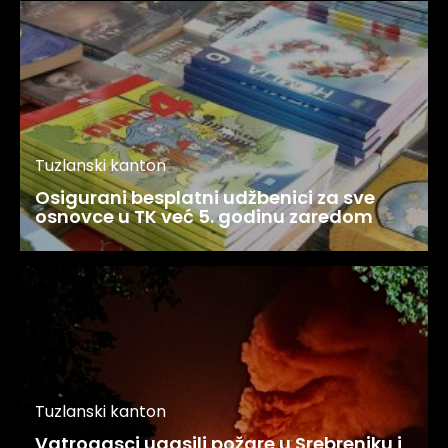
Tuzlanski kanton
Osigurani besplatni udžbenici za sve
osnovce u TK već 5. godinu zaredom
Tuzlanski kanton
Vatrogasci ugasili požare u Srebreniku i