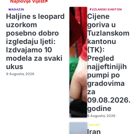
Najnovije Vijesti
MAGAZIN
TUZLANSKI KANTON
Haljine s leopard
Cijene
uzorkom
goriva u
posebno dobro
Tuzlanskom
izgledaju ljeti:
kantonu
Izdvajamo 10
(TK):
modela za svaki
Pregled
ukus
najjeftinijih
pumpi po
9 Augusta, 2026
gradovima
za
09.08.2026.
godine
9 Augusta, 2026
SVIJET
Iran