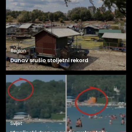
Region
Dunav srušio stoljetni rekord
Svijet