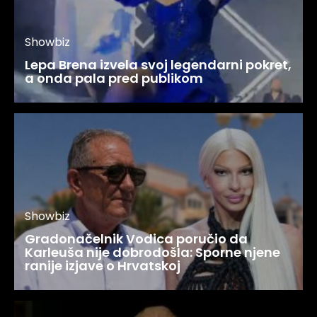
Showbiz
Lepa Brena izvela svoj legendarni pokret,
a onda pala pred publikom
Showbiz
Gradonačelnik Vodica poručio da
Karleuša nije dobrodošla: Sporne njene
ranije izjave o Hrvatskoj