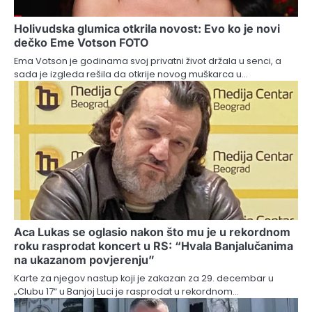
Holivudska glumica otkrila novost: Evo ko je novi
dečko Eme Votson FOTO
Ema Votson je godinama svoj privatni život držala u senci, a
sada je izgleda rešila da otkrije novog muškarca u…
Aca Lukas se oglasio nakon što mu je u rekordnom
roku rasprodat koncert u RS: “Hvala Banjalučanima
na ukazanom povjerenju”
Karte za njegov nastup koji je zakazan za 29. decembar u
„Clubu 17“ u Banjoj Luci je rasprodat u rekordnom…