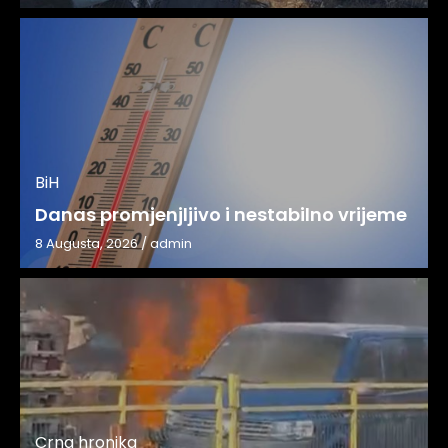
BiH
Danas promjenjljivo i nestabilno vrijeme
8 Augusta, 2026
/
admin
Crna hronika