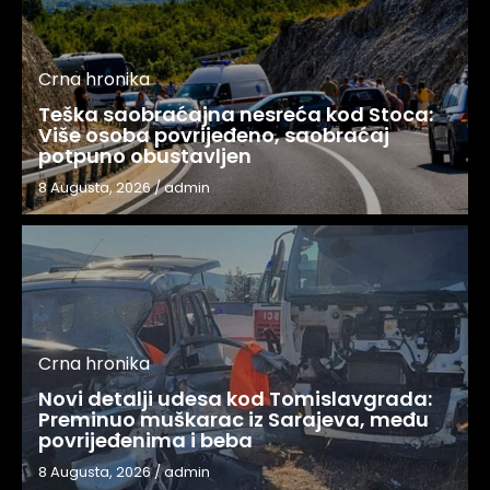
Crna hronika
Teška saobraćajna nesreća kod Stoca:
Više osoba povrijeđeno, saobraćaj
potpuno obustavljen
8 Augusta, 2026
/
admin
Crna hronika
Novi detalji udesa kod Tomislavgrada:
Preminuo muškarac iz Sarajeva, među
povrijeđenima i beba
8 Augusta, 2026
/
admin