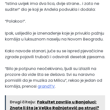
“Istina uvijek ima dva lica, dvije strane… i zato ne
sudite!” dio je koji je Anđela podvukla i dodala:
“Polakoo!”.
Ipak, uslijedilo je iznenađenje koje je privuklo pažnju
komšija u luksuznom naselju na Novom Beogradu.
Kako navode stanari, juče su se ispred pjevačicine
zgrade pojavili trubači i odsvirali desetak pjesama.
“Bilo je potpuno neočekivano, ljudi su izlazili na
prozore da vide šta se dešava. Svi su naravno
pomislili da je muzika za Milicu”, rekao je jedan od
komšija, prenosi
grandTV
.
Drugi čitaju:
Fakultet završio u Banjaluci:
Znate li šta je Veljko Ražnjatović po struci?