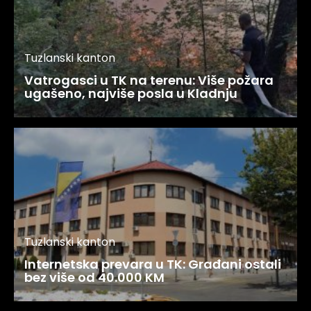
Tuzlanski kanton
Vatrogasci u TK na terenu: Više požara
ugašeno, najviše posla u Kladnju
Tuzlanski kanton
Internetska prevara u TK: Građani ostali
bez više od 40.000 KM