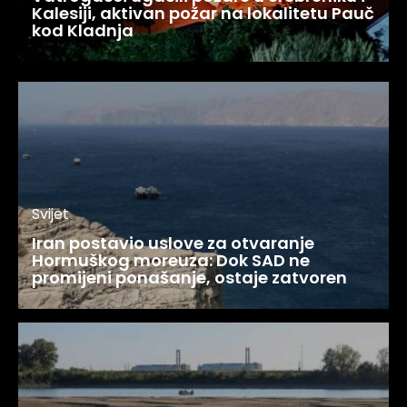
Kalesiji, aktivan požar na lokalitetu Pauč
kod Kladnja
Svijet
Iran postavio uslove za otvaranje
Hormuškog moreuza: Dok SAD ne
promijeni ponašanje, ostaje zatvoren