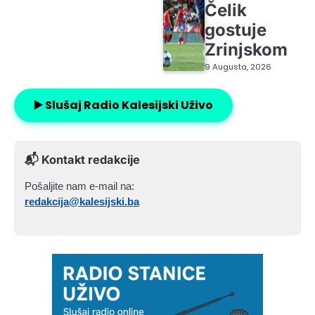
Čelik
gostuje
Zrinjskom
9 Augusta, 2026
▶️ Slušaj Radio Kalesijski Uživo
📬 Kontakt redakcije
Pošaljite nam e-mail na:
redakcija@kalesijski.ba