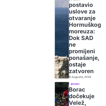
postavio
uslove za
otvaranje
Hormuškog
moreuza:
Dok SAD
ne
promijeni
ponašanje,
ostaje
zatvoren
9 Augusta, 2026
SPORT
Borac
dočekuje
Velež,