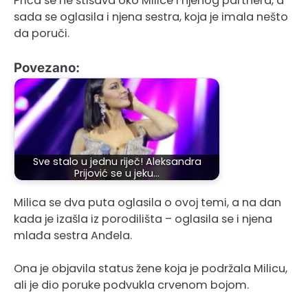
Priča se ne stišava oko Milice i njenog partnera, a
sada se oglasila i njena sestra, koja je imala nešto
da poruči.
Povezano:
Sve stalo u jednu riječ! Aleksandra
Prijović se u jeku…
Milica se dva puta oglasila o ovoj temi, a na dan
kada je izašla iz porodilišta – oglasila se i njena
mlađa sestra Anđela.
Ona je objavila status žene koja je podržala Milicu,
ali je dio poruke podvukla crvenom bojom.