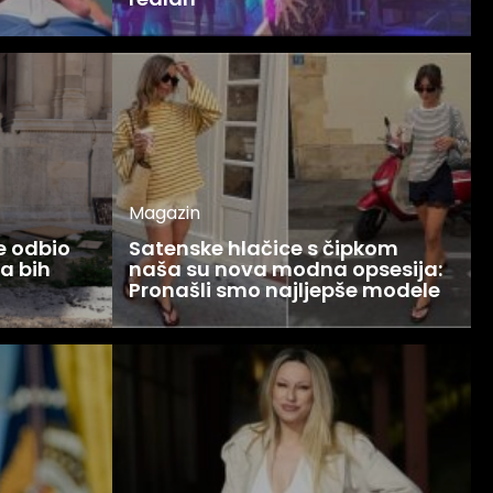
Magazin
ce odbio
Satenske hlačice s čipkom
Ja bih
naša su nova modna opsesija:
Pronašli smo najljepše modele