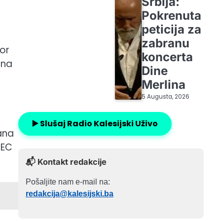
Srbija:
Pokrenuta
peticija za
zabranu
or
koncerta
ana
Dine
Merlina
5 Augusta, 2026
▶️ Slušaj Radio Kalesijski Uživo
ana
REC
📬 Kontakt redakcije
Pošaljite nam e-mail na:
redakcija@kalesijski.ba