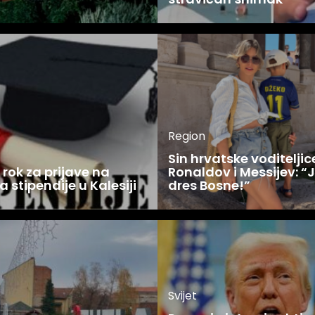
Region
Sin hrvatske voditelji
rok za prijave na
Ronaldov i Messijev: “
a stipendije u Kalesiji
dres Bosne!”
Svijet