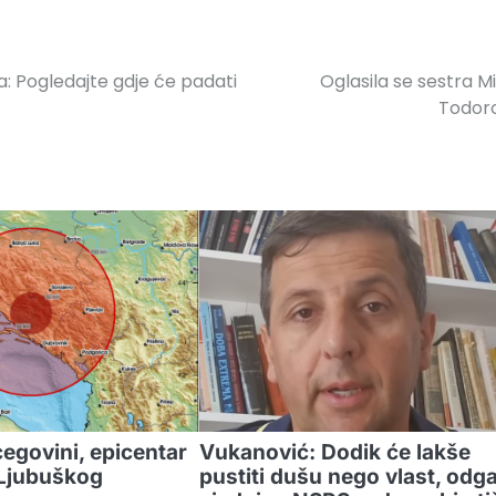
a: Pogledajte gdje će padati
Oglasila se sestra Mi
Todor
egovini, epicentar
Vukanović: Dodik će lakše
 Ljubuškog
pustiti dušu nego vlast, odg