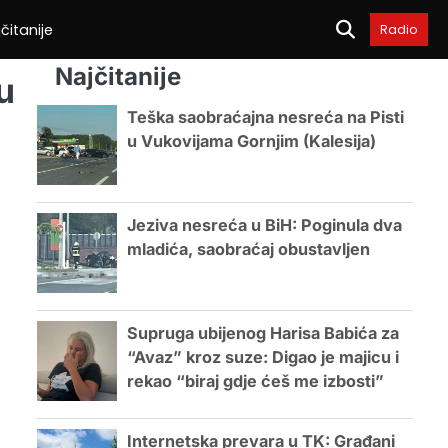
čitanije
Radio
Najčitanije
u
Teška saobraćajna nesreća na Pisti
u Vukovijama Gornjim (Kalesija)
Jeziva nesreća u BiH: Poginula dva
mladića, saobraćaj obustavljen
Supruga ubijenog Harisa Babića za
“Avaz” kroz suze: Digao je majicu i
rekao “biraj gdje ćeš me izbosti”
Internetska prevara u TK: Građani