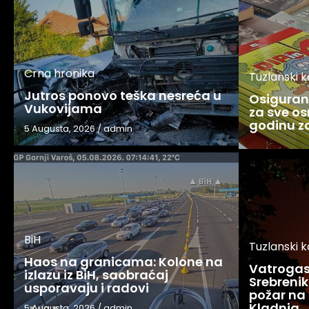
Crna hronika
Tuzlanski 
Jutros ponovo teška nesreća u
Osigurani
Vukovijama
za sve os
godinu 
5 Augusta, 2026
/
admin
BiH
Tuzlanski 
Haos na granicama: Kolone na
Vatrogasc
izlazu iz BiH, saobraćaj
Srebreniku
usporavaju i radovi
požar na 
Kladnja
5 Augusta, 2026
/
admin