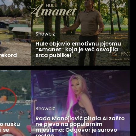
Showbiz
Hule objavio emotivnu pjesmu
“Amanet” koja je već osvojila
 rekord
srca publike!
Showbiz
Rada Manojlović pitala AI zašto
o rusku
ne pjeva na popularnim
i se
mjestima: Odgovor je surovo
realan