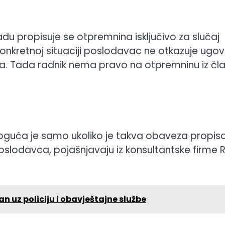
propisuje se otpremnina isključivo za slučaj
onkretnoj situaciji poslodavac ne otkazuje ugov
ona. Tada radnik nema pravo na otpremninu iz čl
oguća je samo ukoliko je takva obaveza propis
oslodavca, pojašnjavaju iz konsultantske firme 
n uz policiju i obavještajne službe