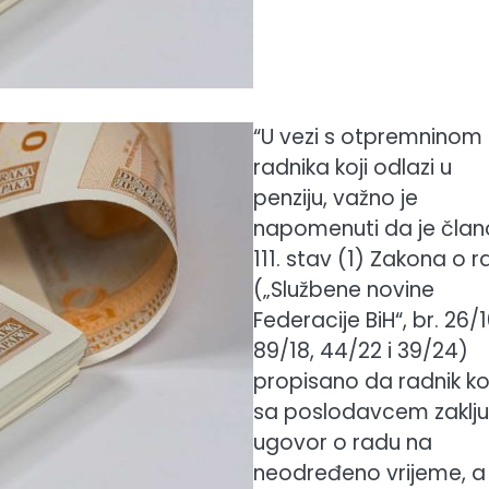
“U vezi s otpremninom
radnika koji odlazi u
penziju, važno je
napomenuti da je čla
111. stav (1) Zakona o 
(„Službene novine
Federacije BiH“, br. 26/1
89/18, 44/22 i 39/24)
propisano da radnik koj
sa poslodavcem zaklju
ugovor o radu na
neodređeno vrijeme, a