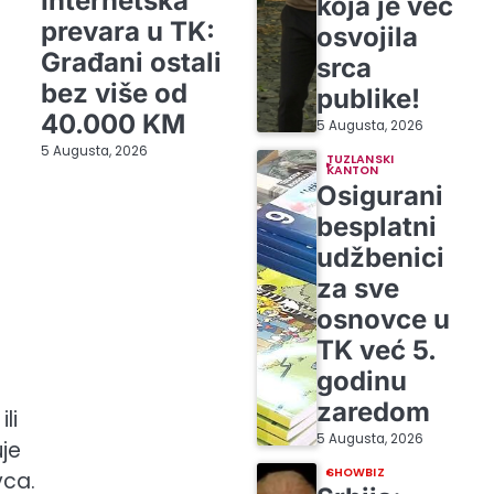
Internetska
koja je već
prevara u TK:
osvojila
Građani ostali
srca
bez više od
publike!
40.000 KM
5 Augusta, 2026
5 Augusta, 2026
TUZLANSKI
KANTON
Osigurani
besplatni
udžbenici
za sve
osnovce u
TK već 5.
godinu
zaredom
li
5 Augusta, 2026
je
SHOWBIZ
vca.