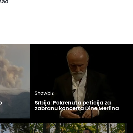
išao
h
Showbiz
o
Srbija: Pokrenuta peticija za
zabranu koncerta Dine Merlina