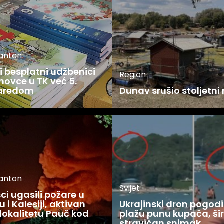
kanton
 besplatni udžbenici
Region
novce u TK već 5.
zaredom
Dunav srušio stoljetni
kanton
Svijet
i ugasili požare u
 i Kalesiji, aktivan
Ukrajinski dron pogodi
lokalitetu Pauč kod
plažu punu kupača, šir
stravičan snimak