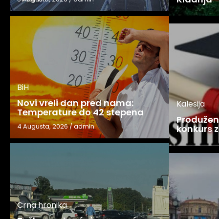
BiH
Novi vreli dan pred nama:
Kalesija
Temperature do 42 stepena
Produžen 
4 Augusta, 2026
/
admin
konkurs z
Crna hronika