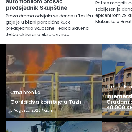
automobilom prošao
Potres magnitude
predsjednik Skupštine
zabilježen je danas
epicentrom 29 k
Prava drama odvijala se danas u Tesliću,
Makarske u Hrvat
gdje je u blizini porodične kuće
predsjednika Skupštine Teslića Slavena
Jelića aktivirana eksplozivna…
Tuzlanski 
Crna hronika
Internets
Gorila dva kombija u Tuzli
Građani o
40.000 K
5 Augusta, 2026
/
admin