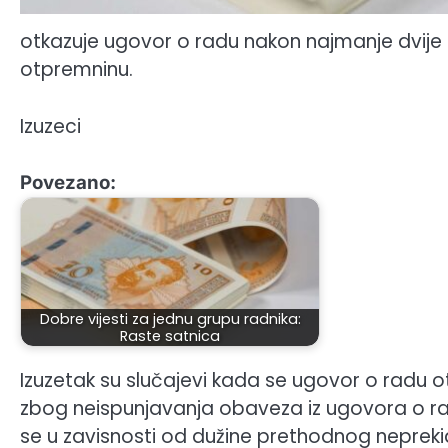
otkazuje ugovor o radu nakon najmanje dvije
otpremninu.
Izuzeci
Povezano:
Dobre vijesti za jednu grupu radnika:
Raste satnica
Izuzetak su slučajevi kada se ugovor o radu o
zbog neispunjavanja obaveza iz ugovora o ra
se u zavisnosti od dužine prethodnog nepre