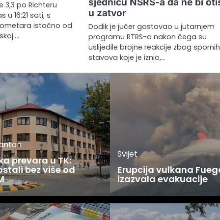
sjednicu NSRS-a da ne bi ot
 3,3 po Richteru
u zatvor
 u 16:21 sati, s
ilometara istočno od
Dodik je jučer gostovao u jutarnjem
skoj.…
programu RTRS-a nakon čega su
uslijedile brojne reakcije zbog sporni
stavova koje je iznio,…
kanton
Svijet
ka prevara u TK:
stali bez više od
Erupcija vulkana Fueg
M
izazvala evakuacije