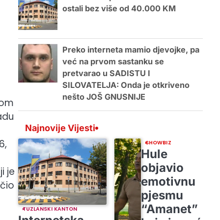
ostali bez više od 40.000 KM
Preko interneta mamio djevojke, pa
već na prvom sastanku se
pretvarao u SADISTU I
SILOVATELJA: Onda je otkriveno
nešto JOŠ GNUSNIJE
nom
radu
Najnovije Vijesti
6,
SHOWBIZ
Hule
objavio
i je
emotivnu
čio
pjesmu
“Amanet”
TUZLANSKI KANTON