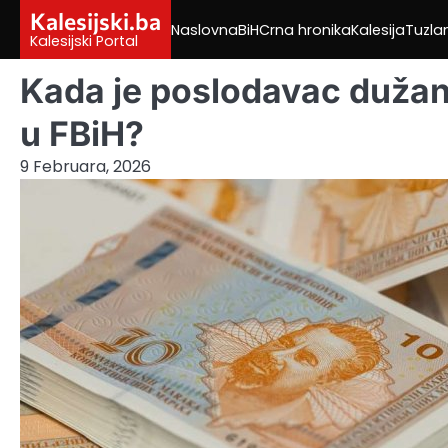
Skip
Kalesijski.ba
Naslovna
BiH
Crna hronika
Kalesija
Tuzla
to
Kalesijski Portal
content
Kada je poslodavac dužan 
u FBiH?
9 Februara, 2026