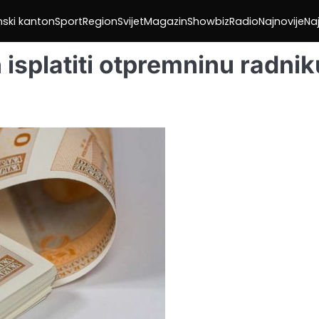
nski kanton
Sport
Region
Svijet
Magazin
Showbiz
Radio
Najnovije
Naj
isplatiti otpremninu radnik