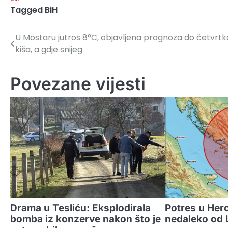
Tagged
BiH
U Mostaru jutros 8°C, objavljena prognoza do četvrtk
Navigacija
kiša, a gdje snijeg
članaka
Povezane vijesti
Drama u Tesliću: Eksplodirala
Potres u Herc
bomba iz konzerve nakon što je
nedaleko od