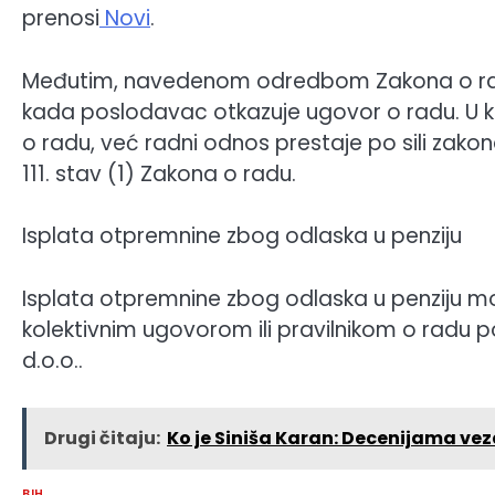
prenosi
Novi
.
Međutim, navedenom odredbom Zakona o radu 
kada poslodavac otkazuje ugovor o radu. U k
o radu, već radni odnos prestaje po sili zak
111. stav (1) Zakona o radu.
Isplata otpremnine zbog odlaska u penziju
Isplata otpremnine zbog odlaska u penziju m
kolektivnim ugovorom ili pravilnikom o radu p
d.o.o..
Drugi čitaju:
Ko je Siniša Karan: Decenijama veza
BIH