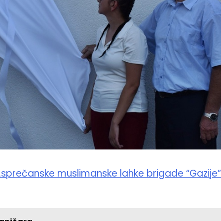
1.sprečanske muslimanske lahke brigade “Gazije”