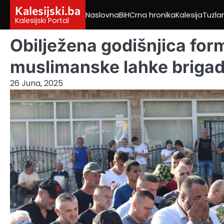
Skip
Kalesijski.ba
Naslovna
BiH
Crna hronika
Kalesija
Tuzla
to
Kalesijski Portal
content
Obilježena godišnjica for
muslimanske lahke brigad
26 Juna, 2025