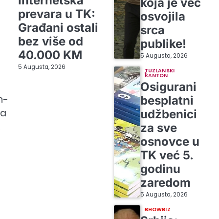
Internetska
koja je već
prevara u TK:
osvojila
Građani ostali
srca
bez više od
publike!
40.000 KM
5 Augusta, 2026
5 Augusta, 2026
TUZLANSKI
KANTON
Osigurani
n-
besplatni
na
udžbenici
za sve
osnovce u
TK već 5.
godinu
zaredom
5 Augusta, 2026
SHOWBIZ