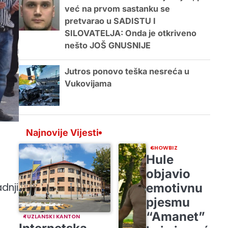
već na prvom sastanku se
pretvarao u SADISTU I
SILOVATELJA: Onda je otkriveno
nešto JOŠ GNUSNIJE
Jutros ponovo teška nesreća u
Vukovijama
Najnovije Vijesti
SHOWBIZ
Hule
objavio
emotivnu
dnji
pjesmu
“Amanet”
TUZLANSKI KANTON