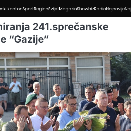
nski kanton
Sport
Region
Svijet
Magazin
Showbiz
Radio
Najnovije
Naj
miranja 241.sprečanske
e “Gazije”