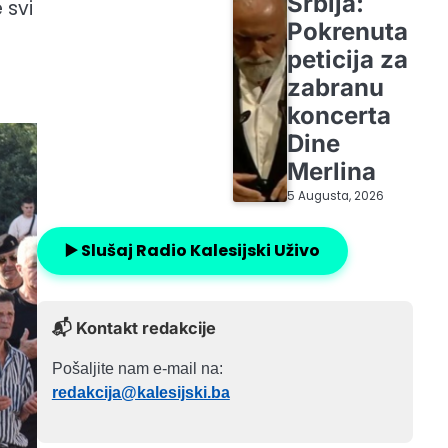
Srbija:
 svi
Pokrenuta
peticija za
zabranu
koncerta
Dine
Merlina
5 Augusta, 2026
▶️ Slušaj Radio Kalesijski Uživo
📬 Kontakt redakcije
Pošaljite nam e-mail na:
redakcija@kalesijski.ba