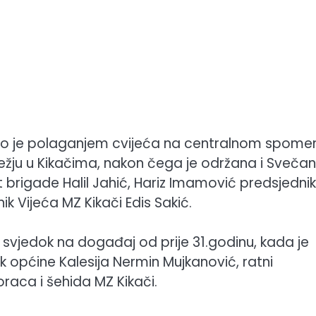
elo je polaganjem cvijeća na centralnom spome
ilježju u Kikačima, nakon čega je održana i Sveča
 brigade Halil Jahić, Hariz Imamović predsjednik
k Vijeća MZ Kikači Edis Sakić.
 svjedok na događaj od prije 31.godinu, kada je
ik općine Kalesija Nermin Mujkanović, ratni
raca i šehida MZ Kikači.