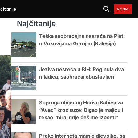
čitanije
Radio
Najčitanije
Teška saobraćajna nesreća na Pisti
u Vukovijama Gornjim (Kalesija)
Jeziva nesreća u BiH: Poginula dva
mladića, saobraćaj obustavljen
Supruga ubijenog Harisa Babića za
“Avaz” kroz suze: Digao je majicu i
rekao “biraj gdje ćeš me izbosti”
Preko interneta mamio djevojke, pa