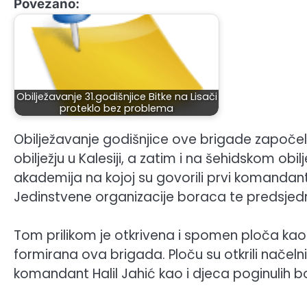
Povezano:
Obilježavanje 31.godišnjice Bitke na Lisači
proteklo bez problema
Obilježavanje godišnjice ove brigade započ
obilježju u Kalesiji, a zatim i na šehidskom ob
akademija na kojoj su govorili prvi komandant
Jedinstvene organizacije boraca te predsjedni
Tom prilikom je otkrivena i spomen ploča kao
formirana ova brigada. Ploču su otkrili načeln
komandant Halil Jahić kao i djeca poginulih bo