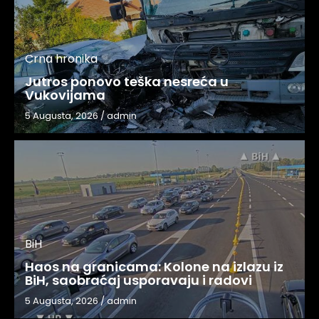
Crna hronika
Jutros ponovo teška nesreća u
Vukovijama
5 Augusta, 2026
/
admin
BiH
Haos na granicama: Kolone na izlazu iz
BiH, saobraćaj usporavaju i radovi
5 Augusta, 2026
/
admin