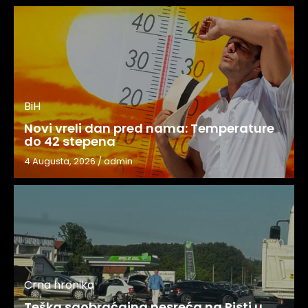
BiH
Novi vreli dan pred nama: Temperature
do 42 stepena
4 Augusta, 2026
/
admin
Crna hronika
Teška saobraćajna nesreća na Pisti u