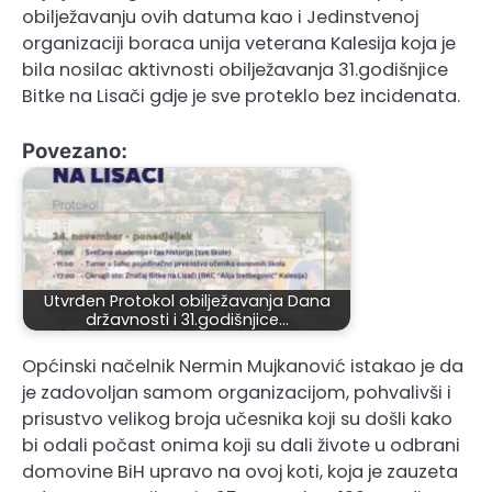
obilježavanju ovih datuma kao i Jedinstvenoj
organizaciji boraca unija veterana Kalesija koja je
bila nosilac aktivnosti obilježavanja 31.godišnjice
Bitke na Lisači gdje je sve proteklo bez incidenata.
Povezano:
Utvrđen Protokol obilježavanja Dana
državnosti i 31.godišnjice…
Općinski načelnik Nermin Mujkanović istakao je da
je zadovoljan samom organizacijom, pohvalivši i
prisustvo velikog broja učesnika koji su došli kako
bi odali počast onima koji su dali živote u odbrani
domovine BiH upravo na ovoj koti, koja je zauzeta