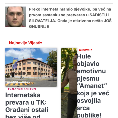
Preko interneta mamio djevojke, pa već na
prvom sastanku se pretvarao u SADISTU I
SILOVATELJA: Onda je otkriveno nešto JOŠ
GNUSNIJE
Najnovije Vijesti
SHOWBIZ
Hule
objavio
emotivnu
pjesmu
“Amanet”
TUZLANSKI KANTON
koja je već
Internetska
osvojila
prevara u TK:
srca
Građani ostali
publike!
bez više od