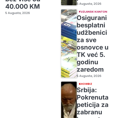
5 Augusta, 2026
40.000 KM
TUZLANSKI KANTON
5 Augusta, 2026
Osigurani
besplatni
udžbenici
za sve
osnovce u
TK već 5.
godinu
zaredom
5 Augusta, 2026
SHOWBIZ
Srbija:
Pokrenuta
peticija za
zabranu