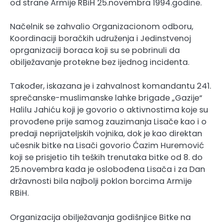
od strane Armije RBiH 25.novembra 1994.godine.
Načelnik se zahvalio Organizacionom odboru,
Koordinaciji boračkih udruženja i Jedinstvenoj
oprganizaciji boraca koji su se pobrinuli da
obilježavanje protekne bez ijednog incidenta.
Također, iskazana je i zahvalnost komandantu 241.
sprečanske-muslimanske lahke brigade „Gazije“
Halilu Jahiću koji je govorio o aktivnostima koje su
provođene prije samog zauzimanja Lisače kao i o
predaji neprijateljskih vojnika, dok je kao direktan
učesnik bitke na Lisači govorio Ćazim Huremović
koji se prisjetio tih teških trenutaka bitke od 8. do
25.novembra kada je oslobođena Lisača i za Dan
državnosti bila najbolji poklon borcima Armije
RBiH.
Organizacija obilježavanja godišnjice Bitke na