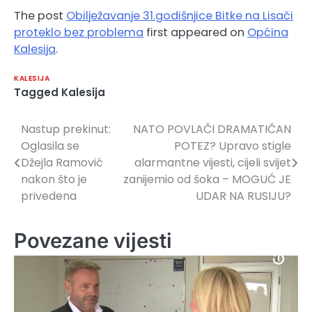
The post
Obilježavanje 31.godišnjice Bitke na Lisači
proteklo bez problema
first appeared on
Općina
Kalesija
.
KALESIJA
Tagged
Kalesija
Nastup prekinut:
NATO POVLAČI DRAMATIČAN
Navigacija
Oglasila se
POTEZ? Upravo stigle
članaka
Džejla Ramović
alarmantne vijesti, cijeli svijet
nakon što je
zanijemio od šoka – MOGUĆ JE
privedena
UDAR NA RUSIJU?
Povezane vijesti