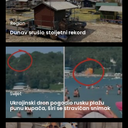
Region
Dunav srušio stoljetni rekord
Svijet
Ukrajinski dron pogodio rusku plažu
punu kupača, širi se stravičan snimak