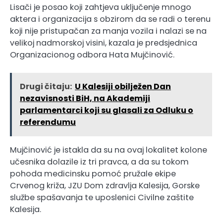
Lisači je posao koji zahtjeva uključenje mnogo
aktera i organizacija s obzirom da se radi o terenu
koji nije pristupačan za manja vozila i nalazi se na
velikoj nadmorskoj visini, kazala je predsjednica
Organizacionog odbora Hata Mujčinović.
Drugi čitaju:
U Kalesiji obilježen Dan
nezavisnosti BiH, na Akademiji
parlamentarci koji su glasali za Odluku o
referendumu
Mujčinović je istakla da su na ovaj lokalitet kolone
učesnika dolazile iz tri pravca, a da su tokom
pohoda medicinsku pomoć pružale ekipe
Crvenog križa, JZU Dom zdravlja Kalesija, Gorske
službe spašavanja te uposlenici Civilne zaštite
Kalesija.