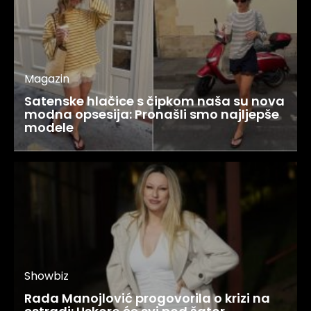
Magazin
Satenske hlačice s čipkom naša su nova
modna opsesija: Pronašli smo najljepše
modele
Showbiz
Rada Manojlović progovorila o krizi na