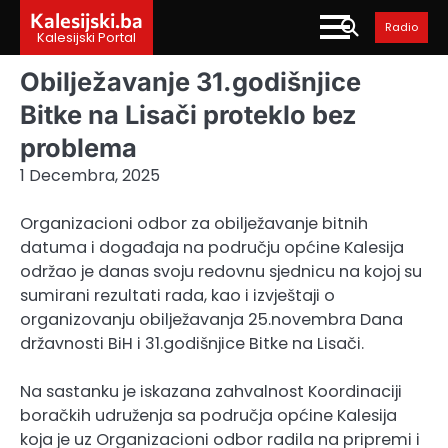
Skip
Kalesijski.ba
Radio
to
Kalesijski Portal
content
Obilježavanje 31.godišnjice
Bitke na Lisači proteklo bez
problema
1 Decembra, 2025
Organizacioni odbor za obilježavanje bitnih
datuma i događaja na području općine Kalesija
održao je danas svoju redovnu sjednicu na kojoj su
sumirani rezultati rada, kao i izvještaji o
organizovanju obilježavanja 25.novembra Dana
državnosti BiH i 31.godišnjice Bitke na Lisači.
Na sastanku je iskazana zahvalnost Koordinaciji
boračkih udruženja sa područja općine Kalesija
koja je uz Organizacioni odbor radila na pripremi i