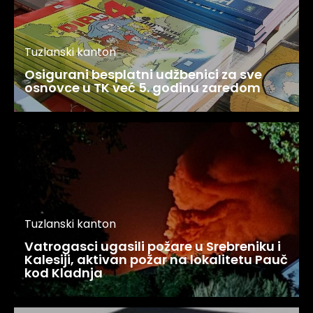
Tuzlanski kanton
Osigurani besplatni udžbenici za sve
osnovce u TK već 5. godinu zaredom
Tuzlanski kanton
Vatrogasci ugasili požare u Srebreniku i
Kalesiji, aktivan požar na lokalitetu Pauč
kod Kladnja