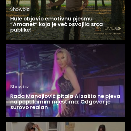
Showbiz
Hule objavio emotivnu pjesmu
“Amanet” koja je već osvojila srca
publike!
Showbiz
Rada Manojlović pitala AI zašto ne pjeva
na popularnim mjestima: Odgovor je
surovo realan