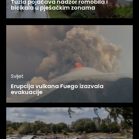
Tuzla pojačava nadzor romobila i
bicikala u pješačkim zonama
Svijet
Erupcija vulkana Fuego izazvala
evakuacije