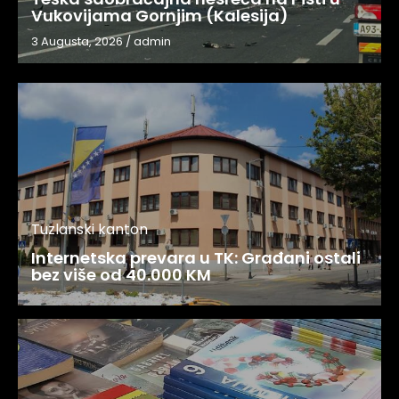
Vukovijama Gornjim (Kalesija)
3 Augusta, 2026
/
admin
Tuzlanski kanton
Internetska prevara u TK: Građani ostali
bez više od 40.000 KM