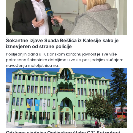
Šokantne izjave Suada Bešlića iz Kalesije kako je
iznevjeren od strane policije
Posljednjih dana u Tuzlanskom kantonu javnost je sve više
potresena šokantnim detaljima u vezi s posljednjim slučajem
navođenja maloljetnica na…
Održana sjednica Općinskog štaba CZ: Svi putevi