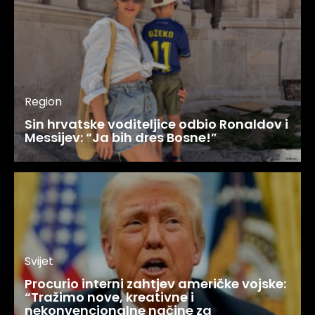
Region
Sin hrvatske voditeljice odbio Ronaldov i
Messijev: “Ja bih dres Bosne!”
Svijet
Procurio interni zahtjev američke vojske:
“Tražimo nove, kreativne i
nekonvencionalne načine za