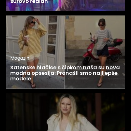
surovo realan
Magazin
Satenske hlačice s čipkom naša su nova
modna opsesija: Pronašli smo najljepše
modele