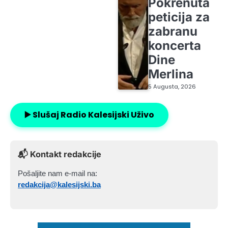
Pokrenuta
peticija za
zabranu
koncerta
Dine
Merlina
5 Augusta, 2026
▶️ Slušaj Radio Kalesijski Uživo
📬 Kontakt redakcije
Pošaljite nam e-mail na:
redakcija@kalesijski.ba