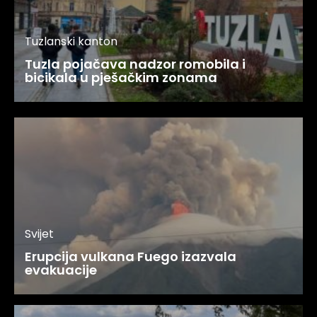
Tuzlanski kanton
Tuzla pojačava nadzor romobila i
bicikala u pješačkim zonama
Svijet
Erupcija vulkana Fuego izazvala
evakuacije