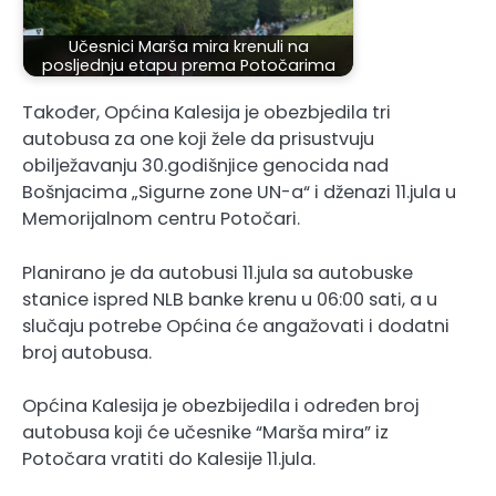
Učesnici Marša mira krenuli na
posljednju etapu prema Potočarima
Također, Općina Kalesija je obezbjedila tri
autobusa za one koji žele da prisustvuju
obilježavanju 30.godišnjice genocida nad
Bošnjacima „Sigurne zone UN-a“ i dženazi 11.jula u
Memorijalnom centru Potočari.
Planirano je da autobusi 11.jula sa autobuske
stanice ispred NLB banke krenu u 06:00 sati, a u
slučaju potrebe Općina će angažovati i dodatni
broj autobusa.
Općina Kalesija je obezbijedila i određen broj
autobusa koji će učesnike “Marša mira” iz
Potočara vratiti do Kalesije 11.jula.