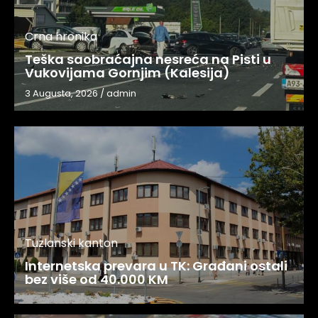
Crna hronika
Teška saobraćajna nesreća na Pisti u
Vukovijama Gornjim (Kalesija)
3 Augusta, 2026
/
admin
Tuzlanski kanton
Internetska prevara u TK: Građani ostali
bez više od 40.000 KM