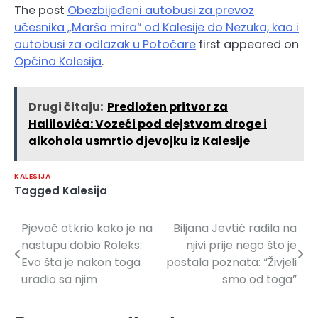
The post
Obezbijeđeni autobusi za prevoz
učesnika „Marša mira“ od Kalesije do Nezuka, kao i
autobusi za odlazak u Potočare
first appeared on
Općina Kalesija
.
Drugi čitaju:
Predložen pritvor za
Halilovića: Vozeći pod dejstvom droge i
alkohola usmrtio djevojku iz Kalesije
KALESIJA
Tagged
Kalesija
Pjevač otkrio kako je na
Biljana Jevtić radila na
Navigacija
nastupu dobio Roleks:
njivi prije nego što je
članaka
Evo šta je nakon toga
postala poznata: “Živjeli
uradio sa njim
smo od toga”