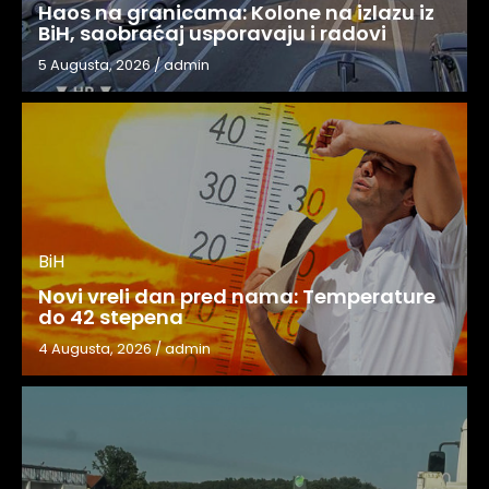
Haos na granicama: Kolone na izlazu iz
BiH, saobraćaj usporavaju i radovi
5 Augusta, 2026
/
admin
BiH
Novi vreli dan pred nama: Temperature
do 42 stepena
4 Augusta, 2026
/
admin