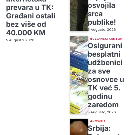
osvojila
prevara u TK:
srca
Građani ostali
publike!
bez više od
5 Augusta, 2026
40.000 KM
TUZLANSKI KANTON
5 Augusta, 2026
Osigurani
besplatni
udžbenici
za sve
osnovce u
TK već 5.
godinu
zaredom
5 Augusta, 2026
SHOWBIZ
Srbija: