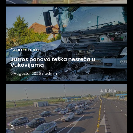
Crna hronika
Jutros ponovo teška nesreća u
Vukovijama
5 Augusta, 2026
/
admin
BiH