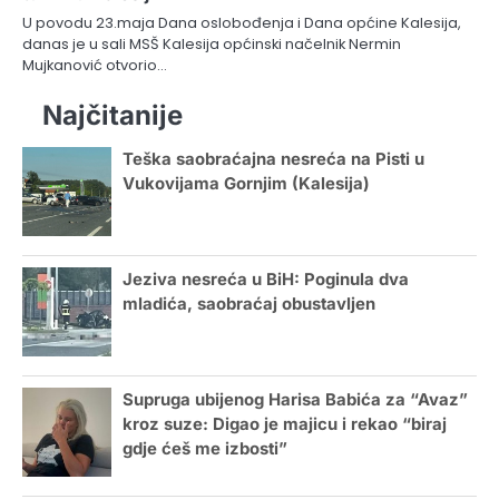
U povodu 23.maja Dana oslobođenja i Dana općine Kalesija,
danas je u sali MSŠ Kalesija općinski načelnik Nermin
Mujkanović otvorio…
Najčitanije
Teška saobraćajna nesreća na Pisti u
Vukovijama Gornjim (Kalesija)
Jeziva nesreća u BiH: Poginula dva
mladića, saobraćaj obustavljen
Supruga ubijenog Harisa Babića za “Avaz”
kroz suze: Digao je majicu i rekao “biraj
gdje ćeš me izbosti”