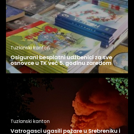
Tuzlanski kanton
Osigurani besplatni udžbenici za sve
osnovce u TK već 5. godinu zaredom
Tuzlanski kanton
Vatrogasci ugasili požare u Srebreniku i