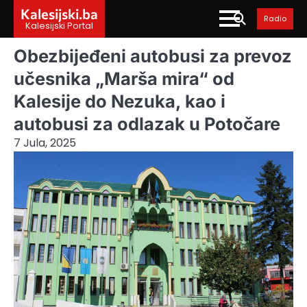
Skip
Kalesijski.ba
Radio
to
Kalesijski Portal
content
Obezbijeđeni autobusi za prevoz
učesnika „Marša mira“ od
Kalesije do Nezuka, kao i
autobusi za odlazak u Potočare
7 Jula, 2025