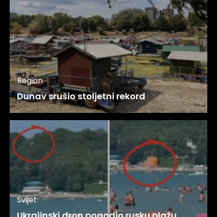
Region
Dunav srušio stoljetni rekord
Svijet
Ukrajinski dron pogodio rusku plažu