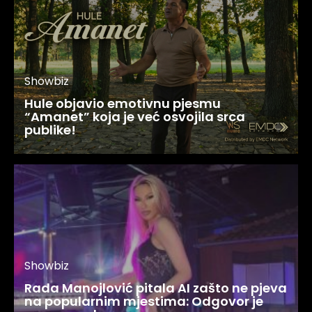
Showbiz
Hule objavio emotivnu pjesmu
“Amanet” koja je već osvojila srca
publike!
Showbiz
Rada Manojlović pitala AI zašto ne pjeva
na popularnim mjestima: Odgovor je