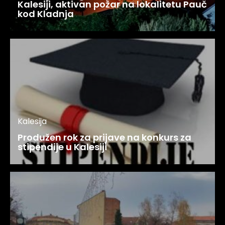
Kalesiji, aktivan požar na lokalitetu Pauč
kod Kladnja
Kalesija
Produžen rok za prijave na konkurs za
stipendije u Kalesiji