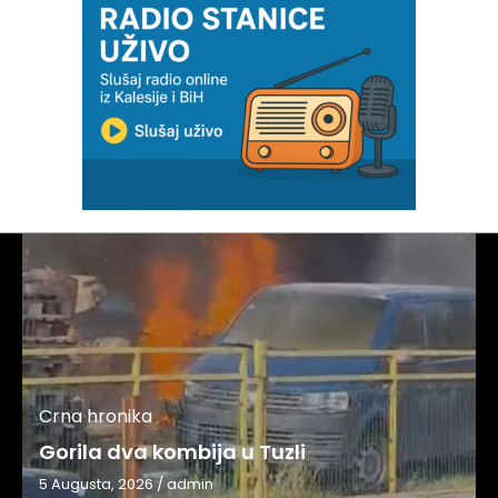
Crna hronika
Gorila dva kombija u Tuzli
5 Augusta, 2026
/
admin