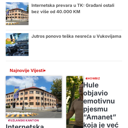
Internetska prevara u TK: Građani ostali
bez više od 40.000 KM
Jutros ponovo teška nesreća u Vukovijama
Najnovije Vijesti
SHOWBIZ
Hule
objavio
emotivnu
pjesmu
“Amanet”
TUZLANSKI KANTON
koja je već
Internetska