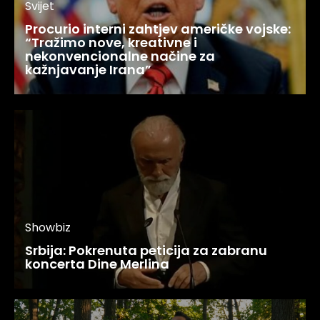
Svijet
Procurio interni zahtjev američke vojske:
“Tražimo nove, kreativne i
nekonvencionalne načine za
kažnjavanje Irana”
Showbiz
Srbija: Pokrenuta peticija za zabranu
koncerta Dine Merlina