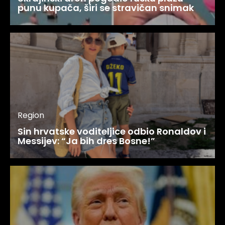
punu kupača, širi se stravičan snimak
Region
Sin hrvatske voditeljice odbio Ronaldov i
Messijev: “Ja bih dres Bosne!”