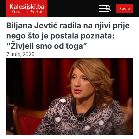
Skip
Kalesijski.ba
Radio
to
Kalesijski Portal
content
Biljana Jevtić radila na njivi prije
nego što je postala poznata:
“Živjeli smo od toga”
7 Jula, 2025