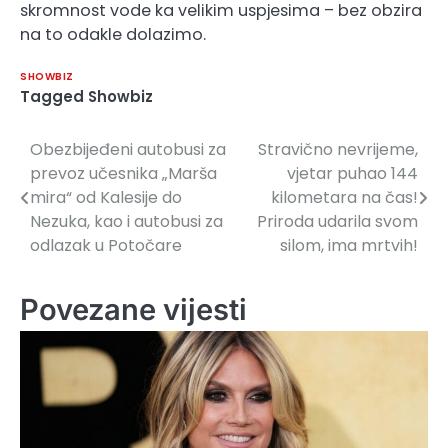
skromnost vode ka velikim uspjesima – bez obzira
na to odakle dolazimo.
SHOWBIZ
Tagged
Showbiz
Obezbijeđeni autobusi za
Stravično nevrijeme,
Navigacija
prevoz učesnika „Marša
vjetar puhao 144
članaka
mira“ od Kalesije do
kilometara na čas!
Nezuka, kao i autobusi za
Priroda udarila svom
odlazak u Potočare
silom, ima mrtvih!
Povezane vijesti