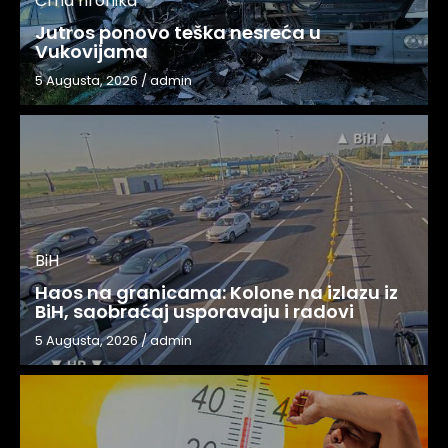
Crna hronika
Jutros ponovo teška nesreća u
Vukovijama
5 Augusta, 2026
/
admin
BiH
Haos na granicama: Kolone na izlazu iz
BiH, saobraćaj usporavaju i radovi
5 Augusta, 2026
/
admin