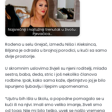
Najsrećniji i najtužniji trenutak u životu :
Pjevačica…
Rođena u selu Grejač, između Niša i Aleksinca,
Biljana je odrasla u brojnoj porodici, u kući sa samo
dvije prostorije.
U skromnim uslovima živjeli su njeni roditelji, mlađa
sestra, baba, deda, stric i još nekoliko članova
rodbine. Ipak, kako sama kaže, djetinjstvo joj je bilo
ispunjeno ljubavlju i lijepim uspomenama.
“Ujutru bih išla u školu, a popodne pomagalo se u
kući ili na njivi. Imali smo veliko imanje, živeli smo
od toga. Nije mi bilo teško, uvek se našlo vremena