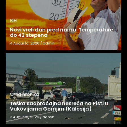
BiH
Novi vreli dan pred nama: Temperature
do 42 stepena
4 Augusta, 2026
/
admin
Crna hronika
Teška saobraćajna nesreća na Pisti u
Vukovijama Gornjim (Kalesija)
3 Augusta, 2026
/
admin