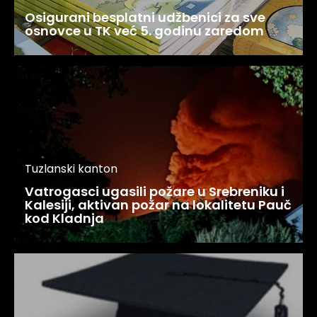
Osigurani besplatni udžbenici za sve
osnovce u TK već 5. godinu zaredom
Tuzlanski kanton
Vatrogasci ugasili požare u Srebreniku i
Kalesiji, aktivan požar na lokalitetu Pauč
kod Kladnja