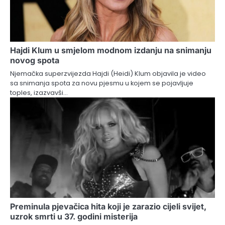
Hajdi Klum u smjelom modnom izdanju na snimanju
novog spota
Njemačka superzvijezda Hajdi (Heidi) Klum objavila je video
sa snimanja spota za novu pjesmu u kojem se pojavljuje
toples, izazvavši…
Preminula pjevačica hita koji je zarazio cijeli svijet,
uzrok smrti u 37. godini misterija