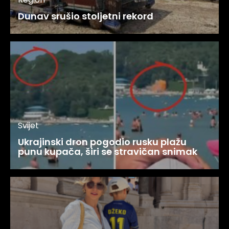
Dunav srušio stoljetni rekord
Svijet
Ukrajinski dron pogodio rusku plažu
punu kupača, širi se stravičan snimak