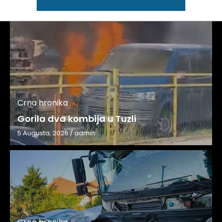
Crna hronika
Gorila dva kombija u Tuzli
5 Augusta, 2026
/
admin