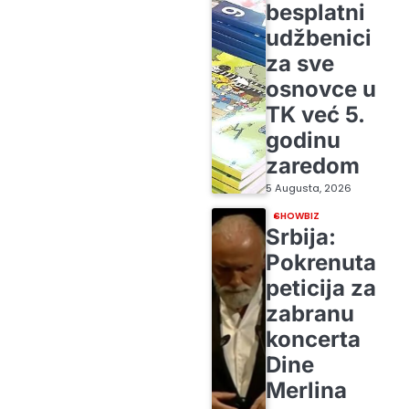
besplatni
udžbenici
za sve
osnovce u
TK već 5.
godinu
zaredom
5 Augusta, 2026
SHOWBIZ
Srbija:
Pokrenuta
peticija za
zabranu
koncerta
Dine
Merlina