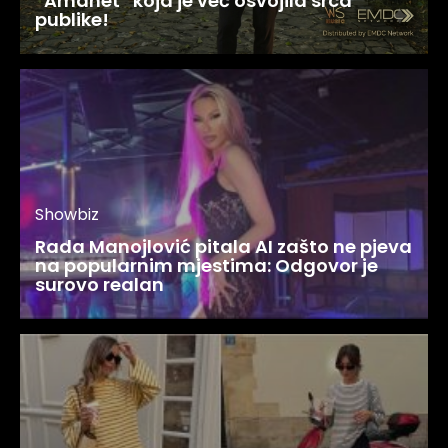
“Amanet” koja je već osvojila srca
publike!
Showbiz
Rada Manojlović pitala AI zašto ne pjeva
na popularnim mjestima: Odgovor je
surovo realan