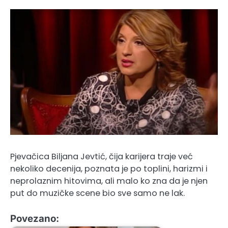
Pjevačica Biljana Jevtić, čija karijera traje već
nekoliko decenija, poznata je po toplini, harizmi i
neprolaznim hitovima, ali malo ko zna da je njen
put do muzičke scene bio sve samo ne lak.
Povezano: