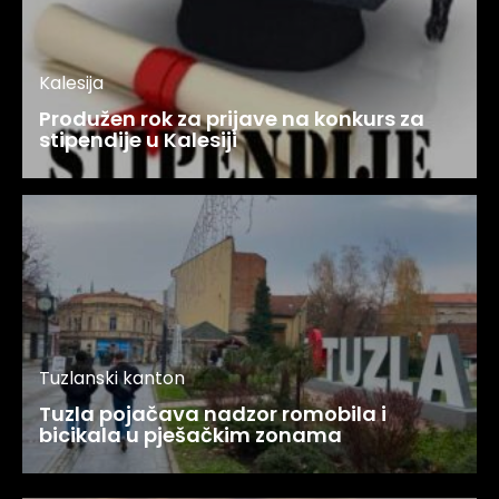
Kalesija
Produžen rok za prijave na konkurs za
stipendije u Kalesiji
Tuzlanski kanton
Tuzla pojačava nadzor romobila i
bicikala u pješačkim zonama