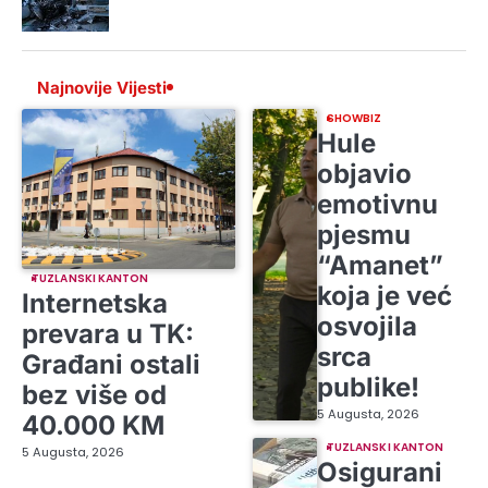
Najnovije Vijesti
SHOWBIZ
Hule
objavio
emotivnu
pjesmu
“Amanet”
TUZLANSKI KANTON
koja je već
Internetska
osvojila
prevara u TK:
srca
Građani ostali
publike!
bez više od
5 Augusta, 2026
40.000 KM
TUZLANSKI KANTON
5 Augusta, 2026
Osigurani