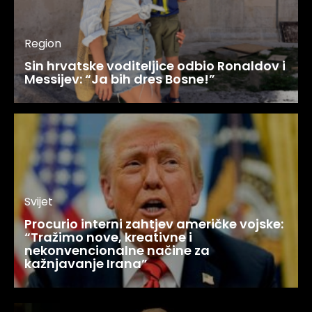
Region
Sin hrvatske voditeljice odbio Ronaldov i
Messijev: “Ja bih dres Bosne!”
Svijet
Procurio interni zahtjev američke vojske:
“Tražimo nove, kreativne i
nekonvencionalne načine za
kažnjavanje Irana”