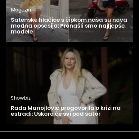
Magazin
Satenske hlačice s čipkom naša su nova
modna opsesija: Pronašli smo najljepše
modele
Showbiz
Rada Manojlović progovorila o krizi na
estradi: Uskoro će svi pod šator