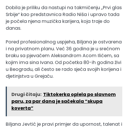
Dobila je priliku da nastupi na takmičenju „Prvi glas
Srbije“ kao predstavnica Radio Niša i upravo tada
je počela njena muzička karijera, koja traje do
danas.
Pored profesionalnog uspjeha, Biljana je ostvarena
i na privatnom planu. Već 36 godina je u srećnom
braku sa pjevačem Aleksandrom Acom Ilićem, sa
kojim ima sina Ivana. Od početka 80-ih godina živi
u Beogradu, ali često se rado sjeća svojih korijena i
djetinjstva u Grejaču.
Drugi čitaju:
Tiktokerka oplela po slavnom
paru, za par dana je sačekala “skupa
koverta”
Biljana Jevtić je pravi primjer da upornost, talenat i