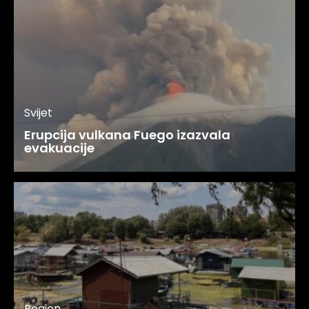
Svijet
Erupcija vulkana Fuego izazvala
evakuacije
Region