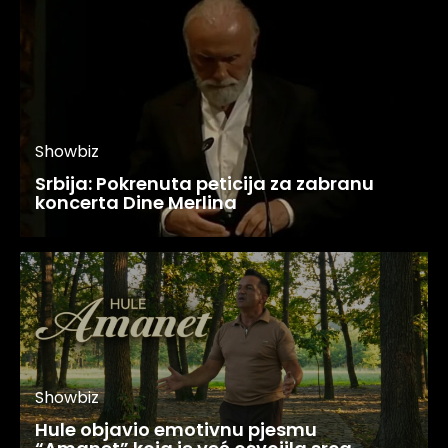
Showbiz
Srbija: Pokrenuta peticija za zabranu
koncerta Dine Merlina
Showbiz
Hule objavio emotivnu pjesmu