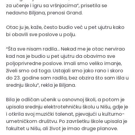
za učenje i igru sa vršnjacima”, prisetila se
nedavno Biljana, prenosi Grand.
Otac ju je, kaže, često budio već u pet ujutru kako
bi obavili sve poslove u polju.
“Šta sve nisam radila… Nekad me je otac nervirao
kad nas je budio u pet ujutru da obavimo sve
poljoprivredne poslove. Imali smo veliko imanje,
živeli smo od toga. Ustajali smo jako rano i skoro
do 23. godine sam radila, bez obzira što sam išla u
srednju školu”, rekla je Biljana.
Bila je odličan učenik u osnovnoj školi, a potom je
upisala srednju elektrotehničku školu u Nišu, gdje je
i otkrila svoj muzički talenat, pjevajući u kulturno-
umetničkom društvu. Po završetku škole upisala je
fakultet u Nišu, ali život je imao druge planove.