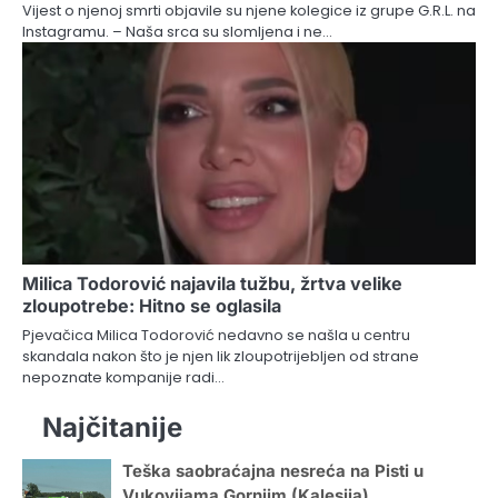
Vijest o njenoj smrti objavile su njene kolegice iz grupe G.R.L. na
Instagramu. – Naša srca su slomljena i ne…
Milica Todorović najavila tužbu, žrtva velike
zloupotrebe: Hitno se oglasila
Pjevačica Milica Todorović nedavno se našla u centru
skandala nakon što je njen lik zloupotrijebljen od strane
nepoznate kompanije radi…
Najčitanije
Teška saobraćajna nesreća na Pisti u
Vukovijama Gornjim (Kalesija)