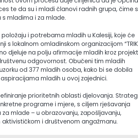
jednost ovom procesu daje činjenica da je Općin
es te da su i mladi članovi radnih grupa, čime 
na s mladima i za mlade.
 položaju i potrebama mladih u Kalesiji, koje će
adnji s lokalnom omladinskom organizacijom “TRIK
 djeluje na polju afirmacije mladih kroz projek
i društvenu odgovornost. Obučeni tim mladih
 uzorku od 377 mladih osoba, kako bi se dobila
 aspiracijama mladih u ovoj zajednici.
finiranje prioritetnih oblasti djelovanja. Strateg
konkretne programe i mjere, s ciljem rješavanja
a za mlade – u obrazovanju, zapošljavanju,
om aktivističkom i društvenom angažmanu.