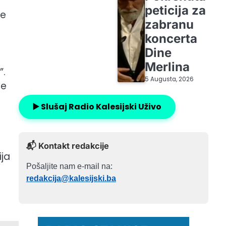
a
peticija za
se
zabranu
koncerta
Dine
Merlina
”.
5 Augusta, 2026
te
▶️ Slušaj Radio Kalesijski Uživo
📬 Kontakt redakcije
ija
Pošaljite nam e-mail na:
redakcija@kalesijski.ba