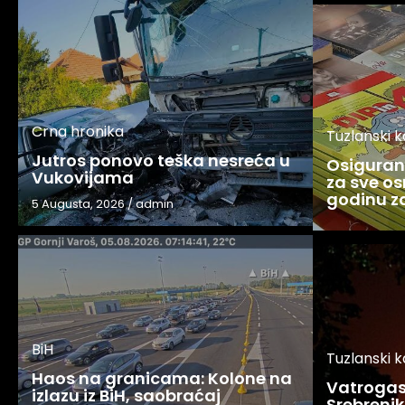
Crna hronika
Tuzlanski 
Jutros ponovo teška nesreća u
Osigurani
Vukovijama
za sve os
godinu 
5 Augusta, 2026
/
admin
BiH
Tuzlanski 
Haos na granicama: Kolone na
Vatrogasc
izlazu iz BiH, saobraćaj
Srebreniku