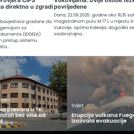
provjera CIPS
Vukovijama. Dvije osobe tež
a direktno u zgradi
povrijeđene
Dana, 22.06.2025. godine oko 16,15 sat
magistralnom putu M 17.1, u mjestu G
 obavještava građane da
Vukovije, općina Kalesija, dogodila s
 Agencijom za
saobraćajna…
dokumenta (IDDEEA)
an pristup sistemu
išta…
kanton
Svijet
ka prevara u TK:
stali bez više od
Erupcija vulkana Fueg
M
izazvala evakuacije