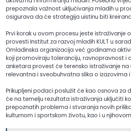
aktivizma i informiranja mladih. Posebnu vri
prepoznala važnost uključivanja mladih u proc
osigurava da će strategija uistinu biti kreira
Prvi korak u ovom procesu jeste istraživanje o
provesti Institut za razvoj mladih KULT u sar
Omladinska organizacija već godinama aktivno
koji promoviraju toleranciju, ravnopravnost 
anketara provest će terensko istraživanje na
relevantna i sveobuhvatna slika o izazovima i
Prikupljeni podaci poslužit će kao osnova za de
će na temelju rezultata istraživanja uključiti 
prepoznatih problema i stvaranja novih prilik
kulturnom i sportskom životu, kao i u njihov