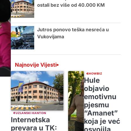
ostali bez više od 40.000 KM
Jutros ponovo teška nesreća u
Vukovijama
Najnovije Vijesti
SHOWBIZ
Hule
objavio
emotivnu
pjesmu
“Amanet”
TUZLANSKI KANTON
Internetska
koja je već
prevara u TK:
osvojila