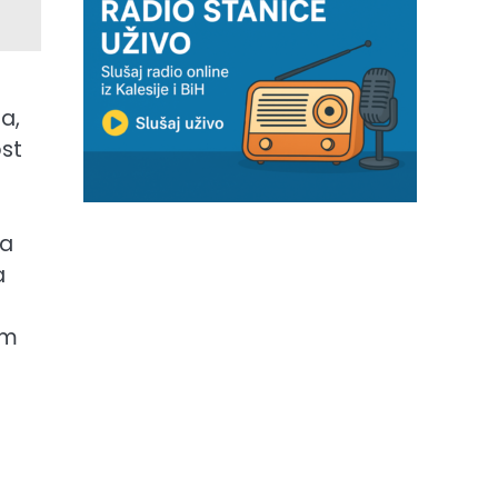
a,
ost
ma
a
om