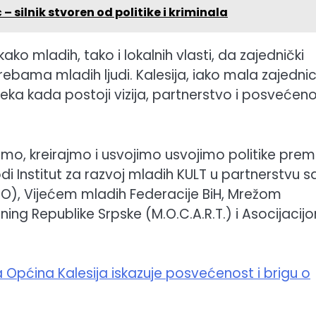
 – silnik stvoren od politike i kriminala
ako mladih, tako i lokalnih vlasti, da zajednički
rebama mladih ljudi. Kalesija, iako mala zajednic
eka kada postoji vizija, partnerstvo i posvećen
limo, kreirajmo i usvojimo usvojimo politike pre
di Institut za razvoj mladih KULT u partnerstvu s
O), Vijećem mladih Federacije BiH, Mrežom
ning Republike Srpske (M.O.C.A.R.T.) i Asocijacij
ćina Kalesija iskazuje posvećenost i brigu o