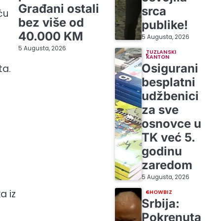
Građani ostali
srca
ću
bez više od
publike!
40.000 KM
5 Augusta, 2026
5 Augusta, 2026
TUZLANSKI
KANTON
Osigurani
ta.
besplatni
udžbenici
za sve
osnovce u
TK već 5.
godinu
zaredom
5 Augusta, 2026
a iz
SHOWBIZ
Srbija:
Pokrenuta