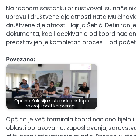
Na radnom sastanku prisustvovali su načelnik
upravu i društvene djelatnosti Hata Mujčinovi
društvene djelatnosti Hajrija Šehić. Definiran j
dokumenta, kao i očekivanja od koordinaciono
predstavljen je kompletan proces – od počet
Povezano:
Općina Kalesija sistemski pristupa
razvoju politika prema…
Općina je već formirala koordinaciono tijelo 
oblasti obrazovanja, zapošljavanja, zdravstva, 