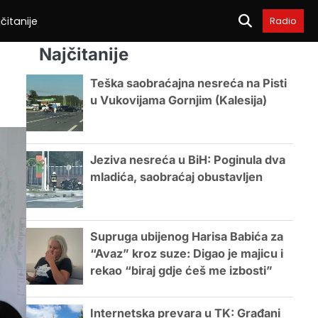
čitanije
Radio
Najčitanije
Teška saobraćajna nesreća na Pisti
u Vukovijama Gornjim (Kalesija)
Jeziva nesreća u BiH: Poginula dva
mladića, saobraćaj obustavljen
Supruga ubijenog Harisa Babića za
“Avaz” kroz suze: Digao je majicu i
rekao “biraj gdje ćeš me izbosti”
Internetska prevara u TK: Građani