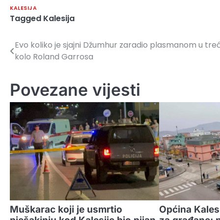
KALESIJA
Tagged
Kalesija
Evo koliko je sjajni Džumhur zaradio plasmanom u tre
Navigacija
kolo Roland Garrosa
članaka
Povezane vijesti
Muškarac koji je usmrtio
Općina Kalesi