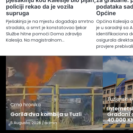
pješakinju kod Kalesije bio pijan,
za građane: 
policiji rekao da je vozila
podataka sad
supruga
Općine
Pješakinja je na mjestu događaja smrtno
Općina Kalesija
stradala, a smrt je konstatovao ljekar
je u saradnji sa
Službe hitne pomoći Doma zdravlja
identifikaciona 
Kalesija. Na magistralnom…
osigurala direkt
provjere prebival
Tuzlanski 
Crna hronika
Internets
Gorila dva kombija u Tuzli
Građani o
40.000 K
5 Augusta, 2026
/
admin