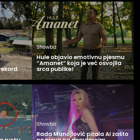
Showbiz
Hule objavio emotivnu pjesmu
“Amanet” koja je već osvojila
 rekord
srca publike!
Showbiz
Rada Manojlović pitala AI zašto
o rusku
ne pjeva na popularnim