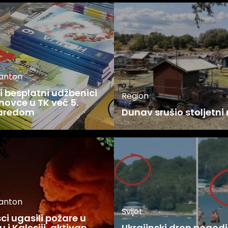
kanton
 besplatni udžbenici
Region
novce u TK već 5.
zaredom
Dunav srušio stoljetni
kanton
Svijet
i ugasili požare u
 i Kalesiji, aktivan
Ukrajinski dron pogodi