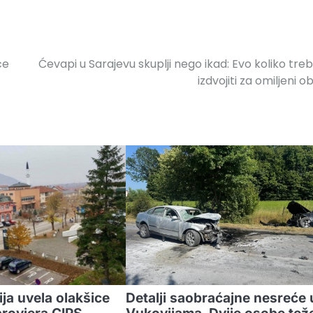
će
Ćevapi u Sarajevu skuplji nego ikad: Evo koliko tre
izdvojiti za omiljeni o
ja uvela olakšice
Detalji saobraćajne nesreće 