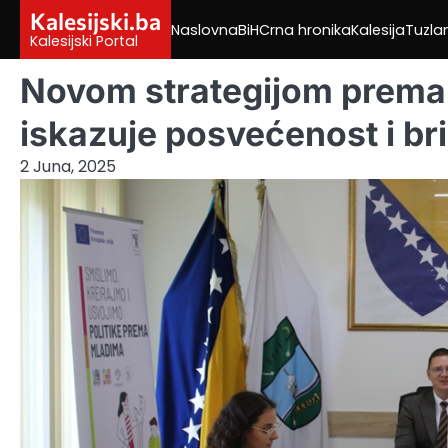
Skip
Kalesijski.ba
Naslovna
BiH
Crna hronika
Kalesija
Tuzla
to
Kalesijski Portal
content
Novom strategijom prema 
iskazuje posvećenost i br
2 Juna, 2025