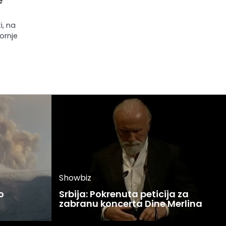
e
i, na
ornje
e
Showbiz
o
Srbija: Pokrenuta peticija za
zabranu koncerta Dine Merlina