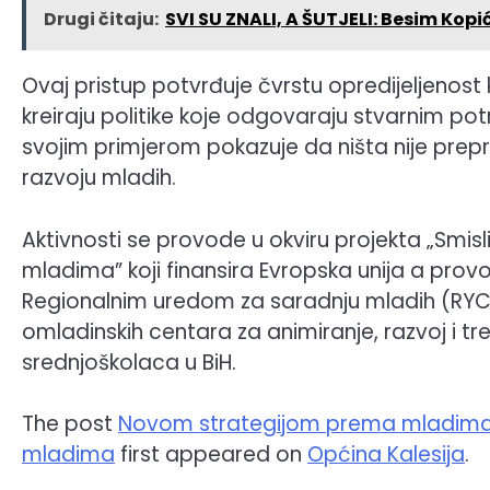
Drugi čitaju:
SVI SU ZNALI, A ŠUTJELI: Besim Kopić
Ovaj pristup potvrđuje čvrstu opredijeljenost k
kreiraju politike koje odgovaraju stvarnim pot
svojim primjerom pokazuje da ništa nije prepr
razvoju mladih.
Aktivnosti se provode u okviru projekta „Smis
mladima” koji finansira Evropska unija a provo
Regionalnim uredom za saradnju mladih (RYC
omladinskih centara za animiranje, razvoj i tre
srednjoškolaca u BiH.
The post
Novom strategijom prema mladima Op
mladima
first appeared on
Općina Kalesija
.