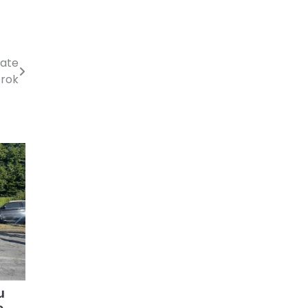
bate
brok
u