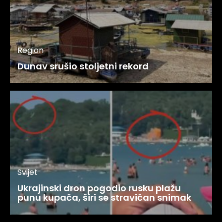
Region
Dunav srušio stoljetni rekord
Svijet
Ukrajinski dron pogodio rusku plažu
punu kupača, širi se stravičan snimak