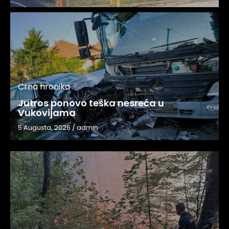
Crna hronika
Jutros ponovo teška nesreća u
Vukovijama
5 Augusta, 2026
/
admin