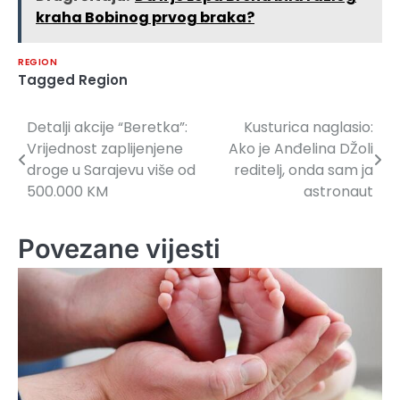
kraha Bobinog prvog braka?
REGION
Tagged
Region
Detalji akcije “Beretka”:
Kusturica naglasio:
Navigacija
Vrijednost zaplijenjene
Ako je Anđelina DŽoli
članaka
droge u Sarajevu više od
reditelj, onda sam ja
500.000 KM
astronaut
Povezane vijesti