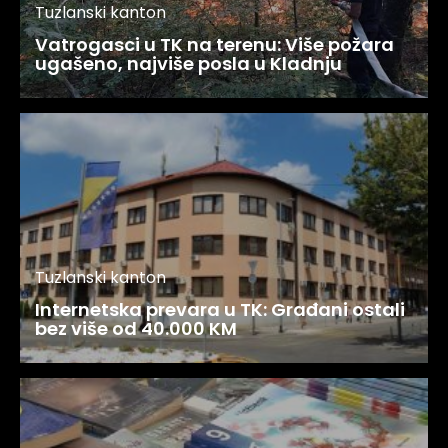
Tuzlanski kanton
Vatrogasci u TK na terenu: Više požara
ugašeno, najviše posla u Kladnju
Tuzlanski kanton
Internetska prevara u TK: Građani ostali
bez više od 40.000 KM