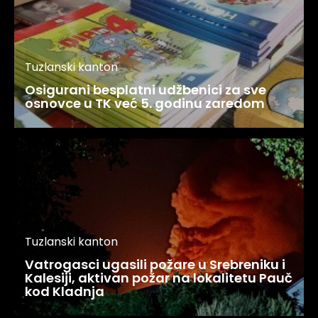
Tuzlanski kanton
Osigurani besplatni udžbenici za sve
osnovce u TK već 5. godinu zaredom
Tuzlanski kanton
Vatrogasci ugasili požare u Srebreniku i
Kalesiji, aktivan požar na lokalitetu Pauč
kod Kladnja