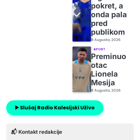
pokret, a
onda pala
pred
publikom
8 Augusta, 2026
SPORT
Preminuo
otac
Lionela
Mesija
8 Augusta, 2026
▶️ Slušaj Radio Kalesijski Uživo
📬 Kontakt redakcije