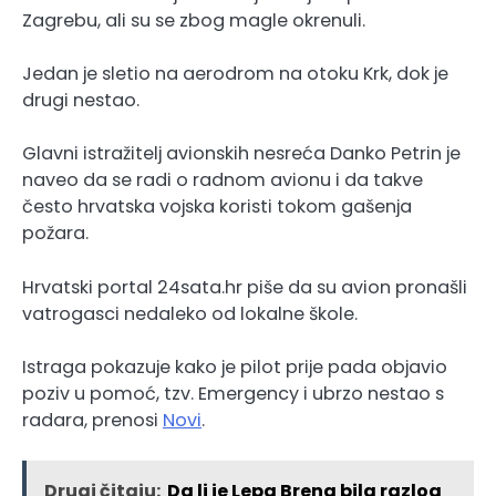
Zagrebu, ali su se zbog magle okrenuli.
Jedan je sletio na aerodrom na otoku Krk, dok je
drugi nestao.
Glavni istražitelj avionskih nesreća Danko Petrin je
naveo da se radi o radnom avionu i da takve
često hrvatska vojska koristi tokom gašenja
požara.
Hrvatski portal 24sata.hr piše da su avion pronašli
vatrogasci nedaleko od lokalne škole.
Istraga pokazuje kako je pilot prije pada objavio
poziv u pomoć, tzv. Emergency i ubrzo nestao s
radara, prenosi
Novi
.
Drugi čitaju:
Da li je Lepa Brena bila razlog