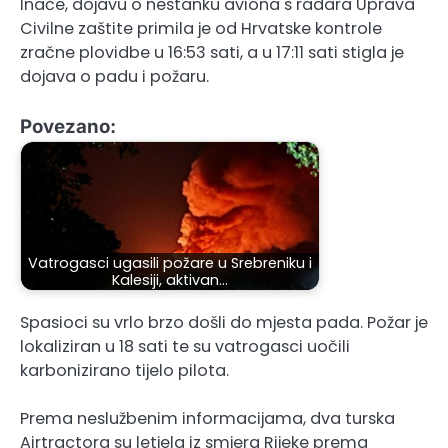
Inače, dojavu o nestanku aviona s radara Uprava
Civilne zaštite primila je od Hrvatske kontrole
zračne plovidbe u 16:53 sati, a u 17:11 sati stigla je
dojava o padu i požaru.
Povezano:
Vatrogasci ugasili požare u Srebreniku i
Kalesiji, aktivan…
Spasioci su vrlo brzo došli do mjesta pada. Požar je
lokaliziran u 18 sati te su vatrogasci uočili
karbonizirano tijelo pilota.
Prema neslužbenim informacijama, dva turska
Airtractora su letjela iz smjera Rijeke prema