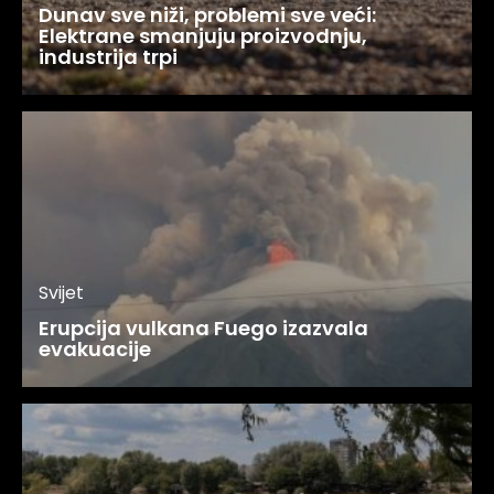
Dunav sve niži, problemi sve veći:
Elektrane smanjuju proizvodnju,
industrija trpi
Svijet
Erupcija vulkana Fuego izazvala
evakuacije