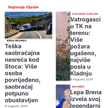
Najnovije Vijesti
TUZLANSKI KANTON
Vatrogasci
u TK na
terenu:
Više
CRNA HRONIKA
Teška
požara
saobraćajna
ugašeno,
nesreća kod
najviše
Stoca: Više
posla u
osoba
Kladnju
povrijeđeno,
8 Augusta, 2026
saobraćaj
SHOWBIZ
Lepa Brena
potpuno
izvela svoj
obustavljen
legendarni
8 Augusta, 2026