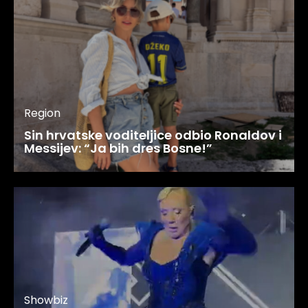
Region
Sin hrvatske voditeljice odbio Ronaldov i
Messijev: “Ja bih dres Bosne!”
Showbiz