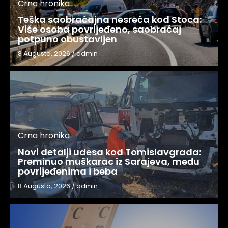
Crna hronika
Teška saobraćajna nesreća kod Stoca:
Više osoba povrijeđeno, saobraćaj
potpuno obustavljen
8 Augusta, 2026
/
admin
Crna hronika
Novi detalji udesa kod Tomislavgrada:
Preminuo muškarac iz Sarajeva, među
povrijeđenima i beba
8 Augusta, 2026
/
admin