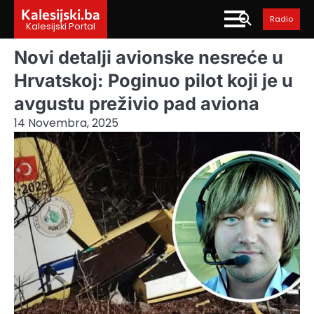
Skip
Kalesijski.ba
Radio
to
Kalesijski Portal
content
Novi detalji avionske nesreće u
Hrvatskoj: Poginuo pilot koji je u
avgustu preživio pad aviona
14 Novembra, 2025