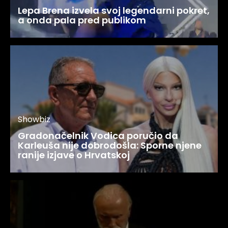
Lepa Brena izvela svoj legendarni pokret,
a onda pala pred publikom
Showbiz
Gradonačelnik Vodica poručio da
Karleuša nije dobrodošla: Sporne njene
ranije izjave o Hrvatskoj