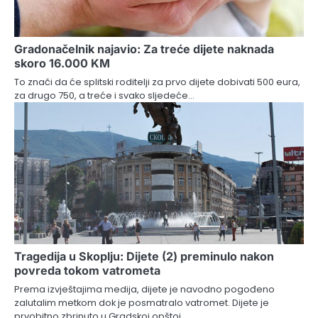
Gradonačelnik najavio: Za treće dijete naknada
skoro 16.000 KM
To znači da će splitski roditelji za prvo dijete dobivati 500 eura,
za drugo 750, a treće i svako sljedeće…
Tragedija u Skoplju: Dijete (2) preminulo nakon
povreda tokom vatrometa
Prema izvještajima medija, dijete je navodno pogođeno
zalutalim metkom dok je posmatralo vatromet. Dijete je
prvobitno zbrinuto u Gradskoj opštoj…