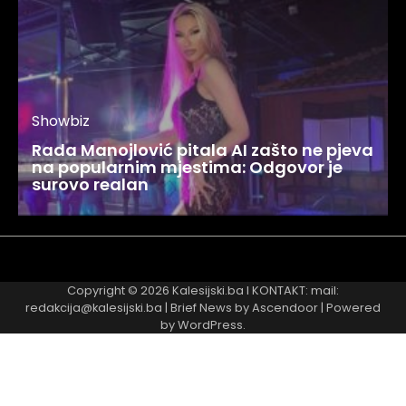
Showbiz
Rada Manojlović pitala AI zašto ne pjeva
na popularnim mjestima: Odgovor je
surovo realan
Najnovije
Najčitanije
Copyright © 2026
Kalesijski.ba
I KONTAKT: mail:
redakcija@kalesijski.ba | Brief News by
Ascendoor
| Powered
by
WordPress
.