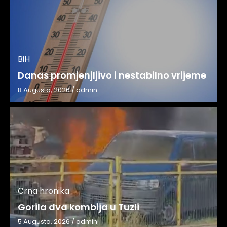
BiH
Danas promjenjljivo i nestabilno vrijeme
8 Augusta, 2026
/
admin
Crna hronika
Gorila dva kombija u Tuzli
5 Augusta, 2026
/
admin