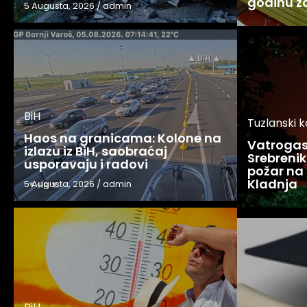
godinu 
5 Augusta, 2026
/
admin
BiH
Tuzlanski 
Haos na granicama: Kolone na
Vatrogasc
izlazu iz BiH, saobraćaj
Srebreniku
usporavaju i radovi
požar na 
Kladnja
5 Augusta, 2026
/
admin