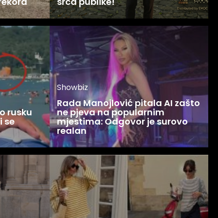
 rekord
srca publike!
Showbiz
Rada Manojlović pitala AI zašto
o rusku
ne pjeva na popularnim
i se
mjestima: Odgovor je surovo
realan