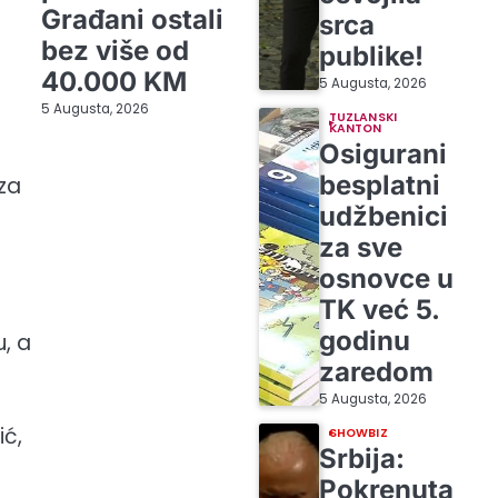
Građani ostali
srca
bez više od
publike!
40.000 KM
5 Augusta, 2026
5 Augusta, 2026
TUZLANSKI
KANTON
Osigurani
besplatni
 za
udžbenici
za sve
osnovce u
TK već 5.
godinu
u, a
zaredom
5 Augusta, 2026
ić,
SHOWBIZ
Srbija:
Pokrenuta