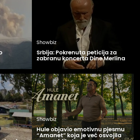
Showbiz
o
Srbija: Pokrenuta peticija za
zabranu koncerta Dine Merlina
Showbiz
Hule objavio emotivnu pjesmu
“Amanet” koja je već osvojila