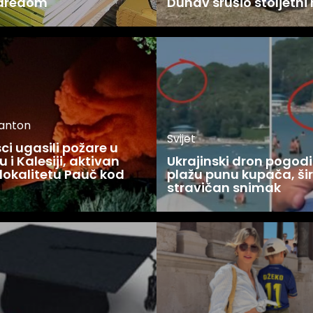
zaredom
Dunav srušio stoljetni
kanton
Svijet
i ugasili požare u
 i Kalesiji, aktivan
Ukrajinski dron pogodi
lokalitetu Pauč kod
plažu punu kupača, šir
stravičan snimak