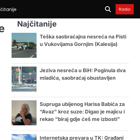
čitanije
Radio
Najčitanije
e
Teška saobraćajna nesreća na Pisti
u Vukovijama Gornjim (Kalesija)
Jeziva nesreća u BiH: Poginula dva
mladića, saobraćaj obustavljen
Supruga ubijenog Harisa Babića za
“Avaz” kroz suze: Digao je majicu i
rekao “biraj gdje ćeš me izbosti”
Internetska prevara u TK: Građani