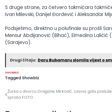
S druge strane, za četvero takmičara takmičenj
Ivan Milevski, Danijel Đorđević i Aleksandar Mij
Podsjetimo, direktno u polufinale su prošli Sa
Mensur Abdijanović (Bihać), Elmedina Laličić 
(Sarajevo).
Drugi čitaju:
Daru Bubamaru slomila vijest o sm
SHOWBIZ
Tagged
Showbiz
Žurka u dvorcu Dragane Mirković: Lavovi, gala posluže
Navigacija
sprata FOTO
članaka