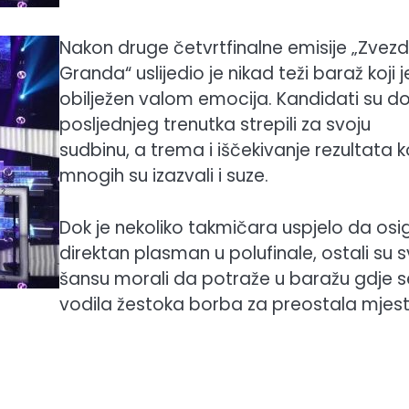
Nakon druge četvrtfinalne emisije „Zvez
Granda“ uslijedio je nikad teži baraž koji j
obilježen valom emocija. Kandidati su d
posljednjeg trenutka strepili za svoju
sudbinu, a trema i iščekivanje rezultata 
mnogih su izazvali i suze.
Dok je nekoliko takmičara uspjelo da osi
direktan plasman u polufinale, ostali su s
šansu morali da potraže u baražu gdje s
vodila žestoka borba za preostala mjes