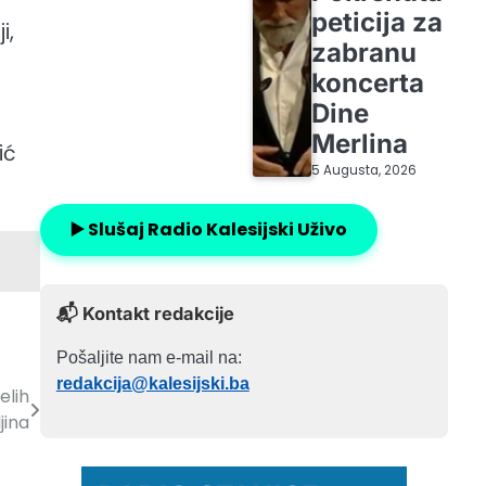
peticija za
i,
zabranu
koncerta
Dine
Merlina
ić
5 Augusta, 2026
▶️ Slušaj Radio Kalesijski Uživo
📬 Kontakt redakcije
Pošaljite nam e-mail na:
redakcija@kalesijski.ba
elih
jina