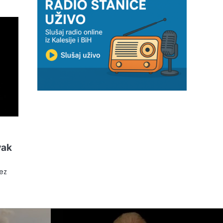
vak
ez