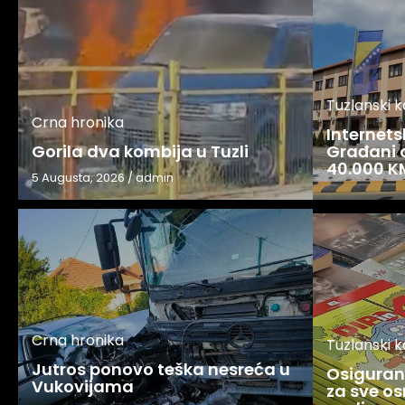
Tuzlanski 
Crna hronika
Internets
Gorila dva kombija u Tuzli
Građani o
40.000 K
5 Augusta, 2026
/
admin
Crna hronika
Tuzlanski 
Jutros ponovo teška nesreća u
Osigurani
Vukovijama
za sve os