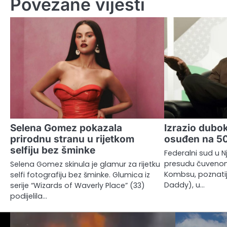
Povezane vijesti
Selena Gomez pokazala
Izrazio dubok
prirodnu stranu u rijetkom
osuđen na 50
selfiju bez šminke
Federalni sud u N
presudu čuvenom
Selena Gomez skinula je glamur za rijetku
Kombsu, poznatij
selfi fotografiju bez šminke. Glumica iz
Daddy), u…
serije “Wizards of Waverly Place” (33)
podijelila…