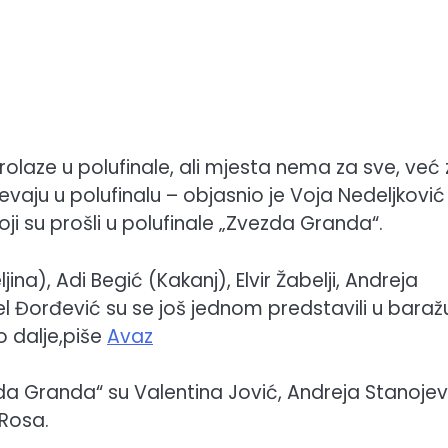
rolaze u polufinale, ali mjesta nema za sve, već
jevaju u polufinalu – objasnio je Voja Nedeljković
ji su prošli u polufinale „Zvezda Granda“.
ina), Adi Begić (Kakanj), Elvir Žabelji, Andreja
jel Đorđević su se još jednom predstavili u baraž
o dalje,piše
Avaz
zda Granda“ su Valentina Jović, Andreja Stanojev
 Rosa.