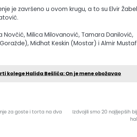
e je završeno u ovom krugu, a to su Elvir Žabelj
atović.
ra Novčić, Milica Milovanović, Tamara Danilović,
(Goražde), Midhat Keskin (Mostar) i Almir Mustaf
rti kolege Halida Bešlića: On je mene obožavao
nje za goste i torta na dva
Izdvojili smo 20 najljepših bij
hal