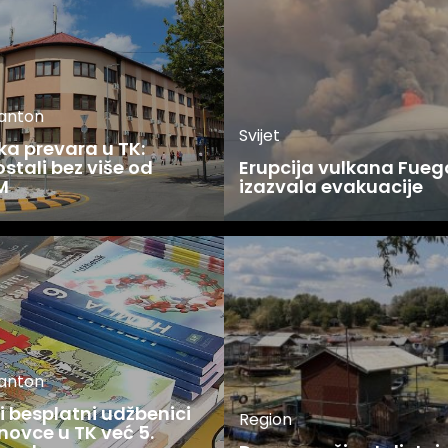
kanton
Svijet
ka prevara u TK:
stali bez više od
Erupcija vulkana Fueg
M
izazvala evakuacije
kanton
 besplatni udžbenici
Region
novce u TK već 5.