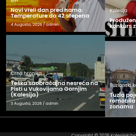
BiH
Novi vreli dan pred nama:
Kalesija
Temperature do 42 stepena
Produžen 
4 Augusta, 2026
/
admin
konkurs z
Crna hronika
Teška saobraćajna nesreća na
Tuzlanski 
Pisti u Vukovijama Gornjim
(Kalesija)
Tuzla po
romobila 
3 Augusta, 2026
/
admin
zonama
Copyright © 2026
Kalesijski.b