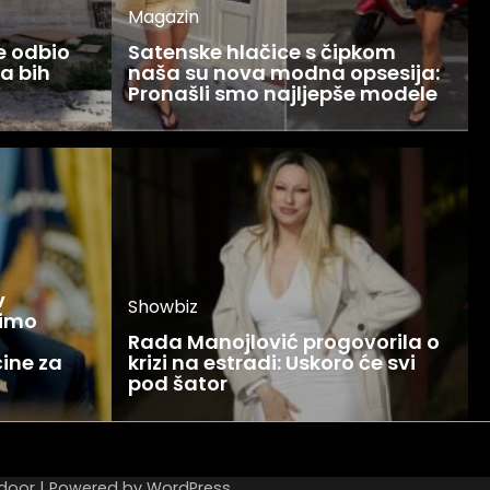
Magazin
ce odbio
Satenske hlačice s čipkom
Ja bih
naša su nova modna opsesija:
Pronašli smo najljepše modele
v
Showbiz
žimo
Rada Manojlović progovorila o
ine za
krizi na estradi: Uskoro će svi
pod šator
door
| Powered by
WordPress
.