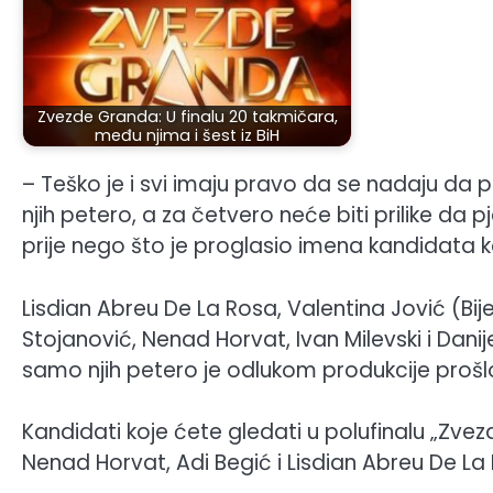
Zvezde Granda: U finalu 20 takmičara,
među njima i šest iz BiH
– Teško je i svi imaju pravo da se nadaju da p
njih petero, a za četvero neće biti prilike da p
prije nego što je proglasio imena kandidata ko
Lisdian Abreu De La Rosa, Valentina Jović (Bijelj
Stojanović, Nenad Horvat, Ivan Milevski i Dani
samo njih petero je odlukom produkcije prošl
Kandidati koje ćete gledati u polufinalu „Zve
Nenad Horvat, Adi Begić i Lisdian Abreu De La