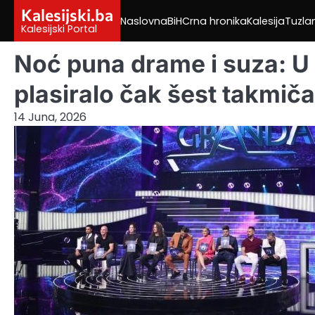
Skip
Kalesijski.ba
Naslovna
BiH
Crna hronika
Kalesija
Tuzla
to
Kalesijski Portal
content
Noć puna drame i suza: U
plasiralo čak šest takmiča
14 Juna, 2026