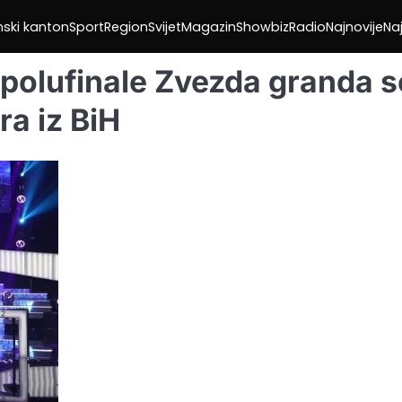
nski kanton
Sport
Region
Svijet
Magazin
Showbiz
Radio
Najnovije
Naj
 polufinale Zvezda granda s
ra iz BiH