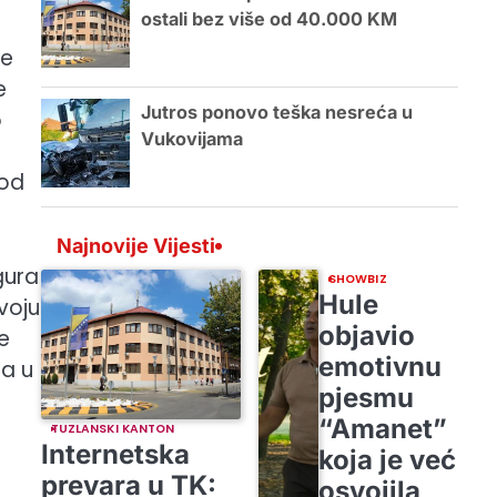
ostali bez više od 40.000 KM
de
e
Jutros ponovo teška nesreća u
o
Vukovijama
kod
Najnovije Vijesti
gura
SHOWBIZ
Hule
voju
objavio
e
emotivnu
ta u
pjesmu
“Amanet”
TUZLANSKI KANTON
Internetska
koja je već
prevara u TK:
osvojila