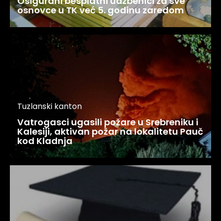
Osigurani besplatni udžbenici za sve
osnovce u TK već 5. godinu zaredom
Tuzlanski kanton
Vatrogasci ugasili požare u Srebreniku i
Kalesiji, aktivan požar na lokalitetu Pauč
kod Kladnja