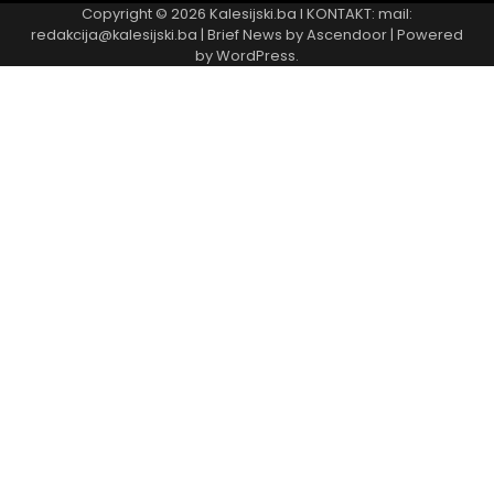
Copyright © 2026
Kalesijski.ba
I KONTAKT: mail:
redakcija@kalesijski.ba | Brief News by
Ascendoor
| Powered
by
WordPress
.