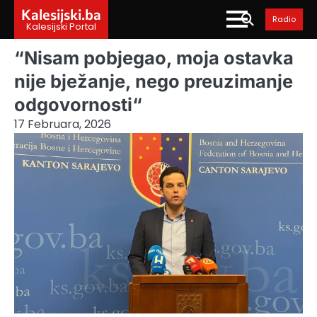
Skip
Kalesijski.ba
Radio
to
Kalesijski Portal
content
“Nisam pobjegao, moja ostavka
nije bježanje, nego preuzimanje
odgovornosti“
17 Februara, 2026