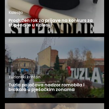
Kalesija
Produžen rok za prijave na konkurs za
stipendije u Kalesiji
Tuzlanski kanton
Tuzla pojačava nadzor romobila i
bicikala u pješačkim zonama