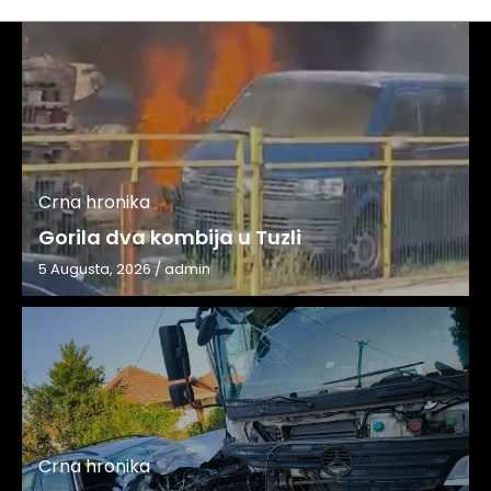
Crna hronika
Gorila dva kombija u Tuzli
5 Augusta, 2026
/
admin
Crna hronika