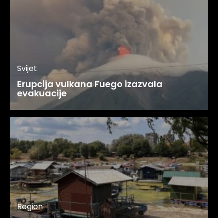
Svijet
Erupcija vulkana Fuego izazvala
evakuacije
Region