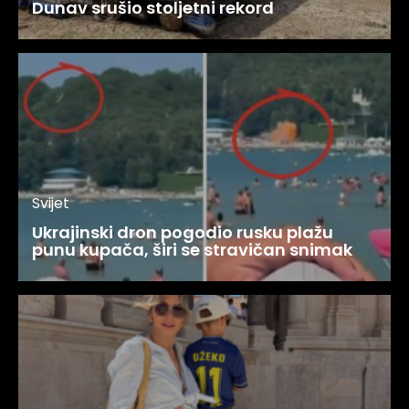
Dunav srušio stoljetni rekord
Svijet
Ukrajinski dron pogodio rusku plažu
punu kupača, širi se stravičan snimak