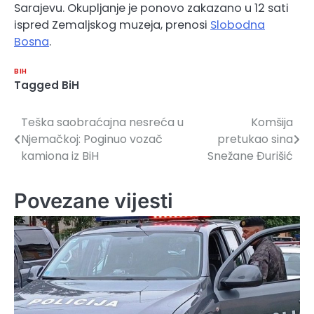
Sarajevu. Okupljanje je ponovo zakazano u 12 sati
ispred Zemaljskog muzeja, prenosi
Slobodna
Bosna
.
BIH
Tagged
BiH
Teška saobraćajna nesreća u
Komšija
Navigacija
Njemačkoj: Poginuo vozač
pretukao sina
članaka
kamiona iz BiH
Snežane Đurišić
Povezane vijesti