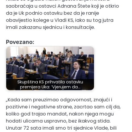
saobraćaja u ostavci Adnana Štete koji je otkrio
da je Uk podnio ostavku bez da je ranije
obavijestio kolege u Vladi KS, iako su tog jutra
imali zakazanu sjednicu i konsultacije.
Povezano:
Skupština KS prihvatila ostavku
premijera Uka: ‘Vjerujem da…
„Kada sam preuzimao odgovornost, znajući i
pozitivne i negativne strane, zacrtao sam cilj da,
koliko god trajao mandat, nakon njega mogu
hodati ulicama uspravno, bez ikakvog stida.
Unutar 72 sata imali smo tri sjednice Vlade, bili