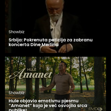
Showbiz
Srbija: Pokrenuta peticija za zabranu
koncerta Dine Merlina
Showbiz
Hule objavio emotivnu pjesmu
“Amanet” koja je već osvojila srca
publike!