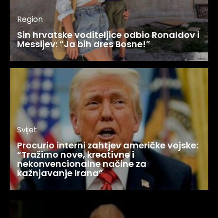
Region
Sin hrvatske voditeljice odbio Ronaldov i
Messijev: “Ja bih dres Bosne!”
Svijet
Procurio interni zahtjev američke vojske:
“Tražimo nove, kreativne i
nekonvencionalne načine za
kažnjavanje Irana”