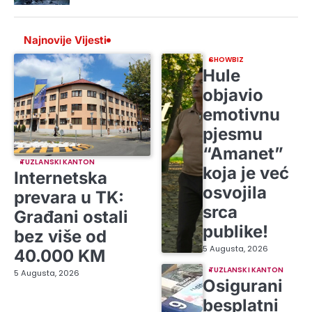
Najnovije Vijesti
SHOWBIZ
Hule
objavio
emotivnu
pjesmu
“Amanet”
TUZLANSKI KANTON
koja je već
Internetska
osvojila
prevara u TK:
srca
Građani ostali
publike!
bez više od
5 Augusta, 2026
40.000 KM
TUZLANSKI KANTON
5 Augusta, 2026
Osigurani
besplatni