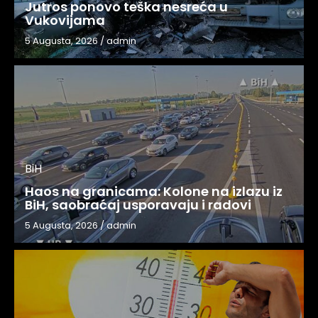
Jutros ponovo teška nesreća u
Vukovijama
5 Augusta, 2026
/
admin
BiH
Haos na granicama: Kolone na izlazu iz
BiH, saobraćaj usporavaju i radovi
5 Augusta, 2026
/
admin