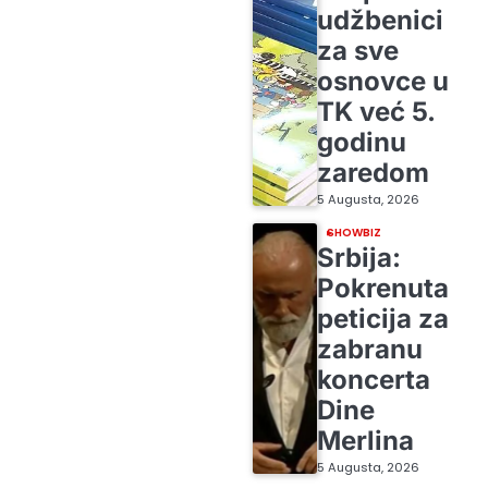
udžbenici
za sve
osnovce u
TK već 5.
godinu
zaredom
5 Augusta, 2026
SHOWBIZ
Srbija:
Pokrenuta
peticija za
zabranu
koncerta
Dine
Merlina
5 Augusta, 2026