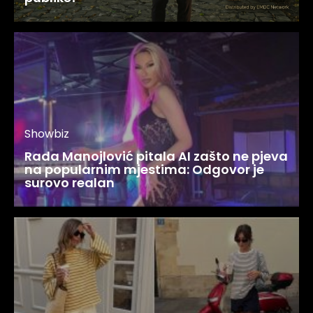
Showbiz
Rada Manojlović pitala AI zašto ne pjeva
na popularnim mjestima: Odgovor je
surovo realan