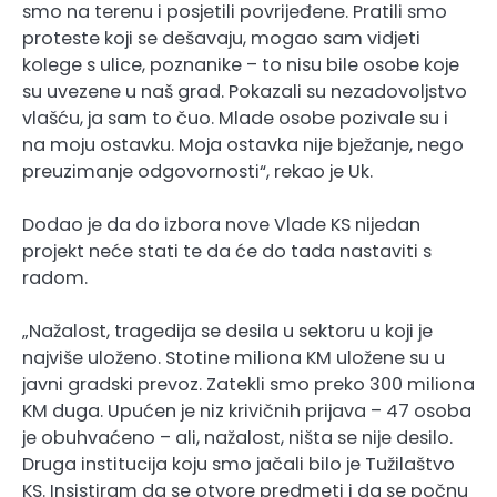
smo na terenu i posjetili povrijeđene. Pratili smo
proteste koji se dešavaju, mogao sam vidjeti
kolege s ulice, poznanike – to nisu bile osobe koje
su uvezene u naš grad. Pokazali su nezadovoljstvo
vlašću, ja sam to čuo. Mlade osobe pozivale su i
na moju ostavku. Moja ostavka nije bježanje, nego
preuzimanje odgovornosti“, rekao je Uk.
Dodao je da do izbora nove Vlade KS nijedan
projekt neće stati te da će do tada nastaviti s
radom.
„Nažalost, tragedija se desila u sektoru u koji je
najviše uloženo. Stotine miliona KM uložene su u
javni gradski prevoz. Zatekli smo preko 300 miliona
KM duga. Upućen je niz krivičnih prijava – 47 osoba
je obuhvaćeno – ali, nažalost, ništa se nije desilo.
Druga institucija koju smo jačali bilo je Tužilaštvo
KS. Insistiram da se otvore predmeti i da se počnu