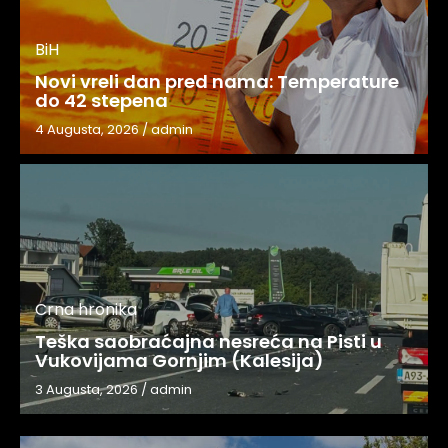
BiH
Novi vreli dan pred nama: Temperature
do 42 stepena
4 Augusta, 2026
/
admin
Crna hronika
Teška saobraćajna nesreća na Pisti u
Vukovijama Gornjim (Kalesija)
3 Augusta, 2026
/
admin