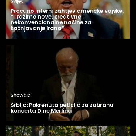
Svijet
Procurio interni zahtjev američke vojske:
“Tražimo nove, kreativne i
nekonvencionalne načine za
kažnjavanje Irana”
Showbiz
Srbija: Pokrenuta peticija za zabranu
koncerta Dine Merlina