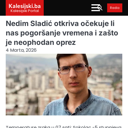
Skip
Kalesijski.ba
Radio
to
Kalesijski Portal
content
Nedim Sladić otkriva očekuje li
nas pogoršanje vremena i zašto
je neophodan oprez
4 Marta, 2026
Temperature zraka u 07 sati: Sokolac -5 stupnjeva,