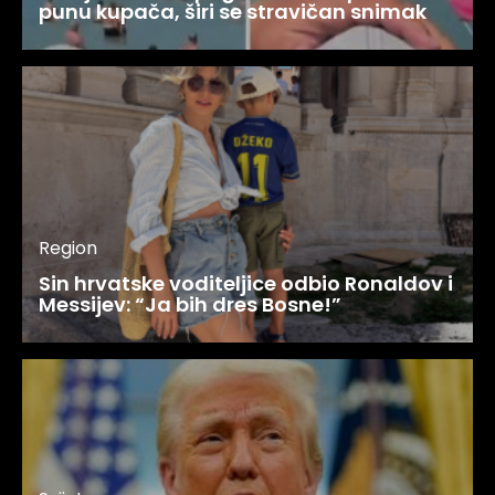
punu kupača, širi se stravičan snimak
Region
Sin hrvatske voditeljice odbio Ronaldov i
Messijev: “Ja bih dres Bosne!”