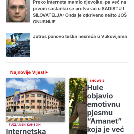
Preko interneta mamio djevojke, pa već na
prvom sastanku se pretvarao u SADISTU I
SILOVATELJA: Onda je otkriveno nešto JOŠ
GNUSNIJE
Jutros ponovo teška nesreća u Vukovijama
Najnovije Vijesti
SHOWBIZ
Hule
objavio
emotivnu
pjesmu
“Amanet”
TUZLANSKI KANTON
koja je već
Internetska