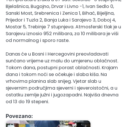
Bjelašnica, Bugojno, Drvar i Livno -1, Ivan Sedlo 0,
Sanski Most, Srebrenica i Zenica 1, Bihać, Bijeljina,
Prijedor i Tuzla 2, Banja Luka i Sarajevo 3, Doboj 4,
Mostar 5, Trebinje 7 stupnjeva. Atmosferski tlak je u
Sarajevu iznosio 952 milibara, za 10 milibara je viši
od normalnog i sporo raste.
Danas će u Bosni i Hercegovini preovladavati
sunčano vrijeme uz malu do umjerenu oblačnost.
Tokom dana, postupni porast oblačnosti. Krajam
dana i tokom noći se očekuje i slaba kiša. Na
vrhovima planina slab snijeg. Vjetar slab u
sjevernim područjima sjeverni i sjeveroistočni, a u
ostatku zemlje južni i jugozapadni. Najviša dnevna
od 13 do 19 stepeni.
Povezano: