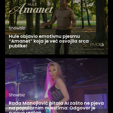
Showbiz
Hule objavio emotivnu pjesmu
“Amanet” koja je već osvojila srca
publike!
Showbiz
Rada Manojlović pitala AI zašto ne pjeva
na popularnim mjestima: Odgovor je
surovo realan