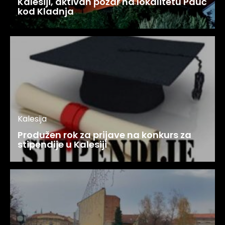
Kalesiji, aktivan požar na lokalitetu Pauč
kod Kladnja
Kalesija
Produžen rok za prijave na konkurs za
stipendije u Kalesiji