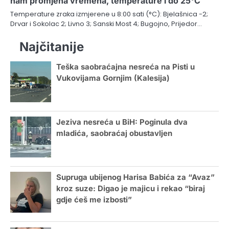
nam promjena vremena, temperature i do 25°C
Temperature zraka izmjerene u 8:00 sati (°C): Bjelašnica -2;
Drvar i Sokolac 2; Livno 3; Sanski Most 4; Bugojno, Prijedor…
Najčitanije
Teška saobraćajna nesreća na Pisti u
Vukovijama Gornjim (Kalesija)
Jeziva nesreća u BiH: Poginula dva
mladića, saobraćaj obustavljen
Supruga ubijenog Harisa Babića za “Avaz”
kroz suze: Digao je majicu i rekao “biraj
gdje ćeš me izbosti”