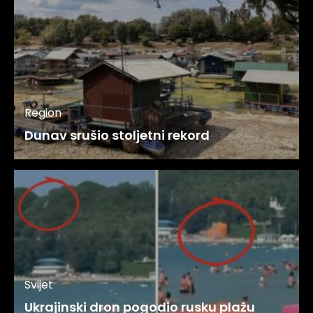
Region
Dunav srušio stoljetni rekord
Svijet
Ukrajinski dron pogodio rusku plažu