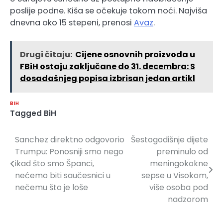
poslije podne. Kiša se očekuje tokom noći. Najviša
dnevna oko 15 stepeni, prenosi
Avaz
.
Drugi čitaju:
Cijene osnovnih proizvoda u
FBiH ostaju zaključane do 31. decembra: S
dosadašnjeg popisa izbrisan jedan artikl
BIH
Tagged
BiH
Sanchez direktno odgovorio
Šestogodišnje dijete
Navigacija
Trumpu: Ponosniji smo nego
preminulo od
članaka
ikad što smo Španci,
meningokokne
nećemo biti saučesnici u
sepse u Visokom,
nečemu što je loše
više osoba pod
nadzorom