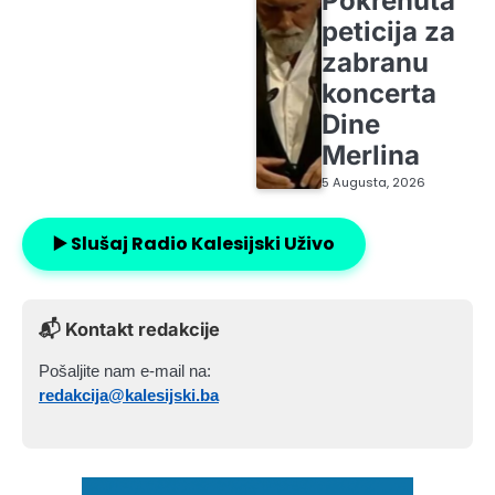
Pokrenuta
peticija za
zabranu
koncerta
Dine
Merlina
5 Augusta, 2026
▶️ Slušaj Radio Kalesijski Uživo
📬 Kontakt redakcije
Pošaljite nam e-mail na:
redakcija@kalesijski.ba