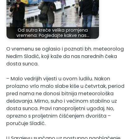
Od sutra kreće velika promjena
vremena: Pogledajte kakve nas…
O vremenu se oglasio i poznati bh. meteorolog
Nedim Sladić, koji kaže da nas narednih čeka
dosta sunca.
– Malo vedrijih vijesti u ovom ludilu. Nakon
prolazno vrlo malo slabe kiše u četvrtak, period
pred nama ne donosi bitnija meteorološka
dešavanja. Mirno, suho i većinom stabilno uz
dosta sunca. Pravi ranoproljetni ugođaj. No,
oprezno s proljetnim čišćenjem dvorišta –
poručuje Sladić.
U Sarajevu sunčano uz postupno naoblačenje