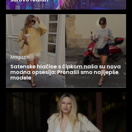
Magazin
Satenske hlačice s čipkom naša su nova
modna opsesija: Pronašli smo najljepše
modele