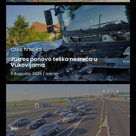
Crna hronika
Jutros ponovo teška nesreća u
Vukovijama
5 Augusta, 2026
/
admin
BiH