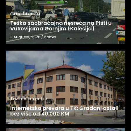
Crna hronika
Teška saobraćajna nesreća na Pisti u
Vukovijama Gornjim (Kalesija)
3 Augusta, 2026
/
admin
Tuzlanski kanton
Internetska prevara u TK: Građani ostali
bez više od 40.000 KM