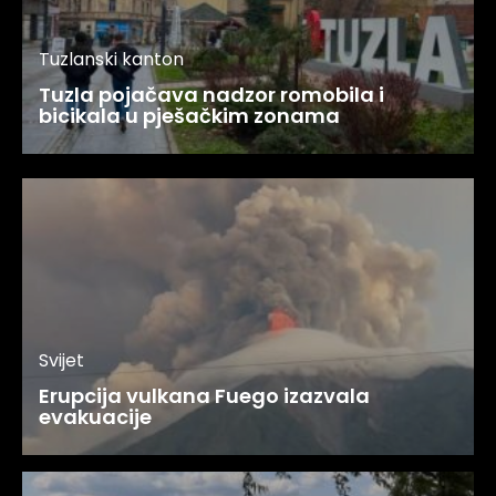
Tuzlanski kanton
Tuzla pojačava nadzor romobila i
bicikala u pješačkim zonama
Svijet
Erupcija vulkana Fuego izazvala
evakuacije