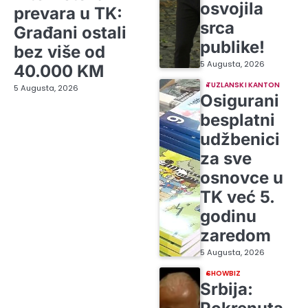
osvojila
prevara u TK:
srca
Građani ostali
publike!
bez više od
5 Augusta, 2026
40.000 KM
TUZLANSKI KANTON
5 Augusta, 2026
Osigurani
besplatni
udžbenici
za sve
osnovce u
TK već 5.
godinu
zaredom
5 Augusta, 2026
SHOWBIZ
Srbija: