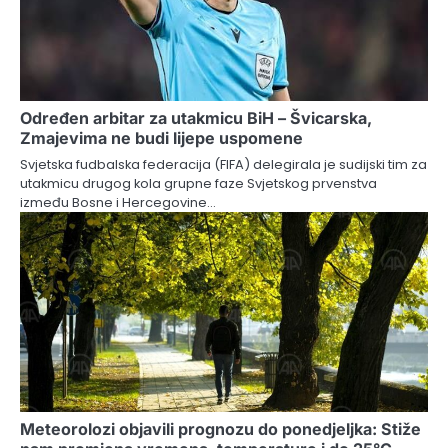
Određen arbitar za utakmicu BiH – Švicarska,
Zmajevima ne budi lijepe uspomene
Svjetska fudbalska federacija (FIFA) delegirala je sudijski tim za
utakmicu drugog kola grupne faze Svjetskog prvenstva
između Bosne i Hercegovine…
Meteorolozi objavili prognozu do ponedjeljka: Stiže