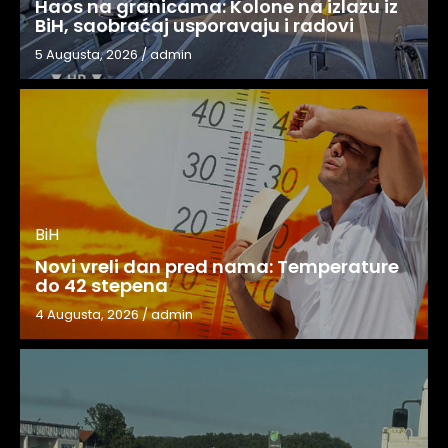
Haos na granicama: Kolone na izlazu iz
BiH, saobraćaj usporavaju i radovi
5 Augusta, 2026
/
admin
BiH
Novi vreli dan pred nama: Temperature
do 42 stepena
4 Augusta, 2026
/
admin