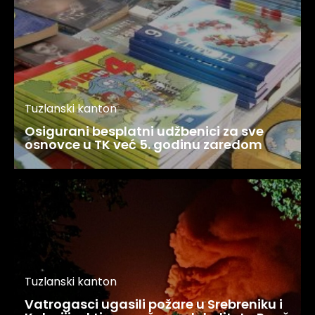
Tuzlanski kanton
Osigurani besplatni udžbenici za sve
osnovce u TK već 5. godinu zaredom
Tuzlanski kanton
Vatrogasci ugasili požare u Srebreniku i