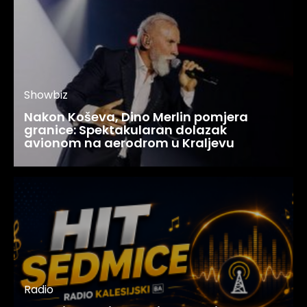
Showbiz
Nakon Koševa, Dino Merlin pomjera
granice: Spektakularan dolazak
avionom na aerodrom u Kraljevu
Radio