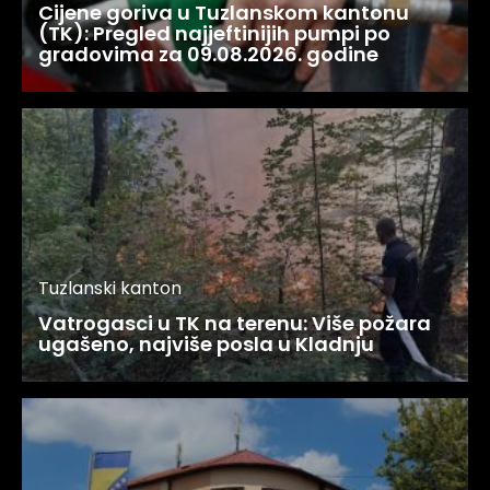
Cijene goriva u Tuzlanskom kantonu
(TK): Pregled najjeftinijih pumpi po
gradovima za 09.08.2026. godine
Tuzlanski kanton
Vatrogasci u TK na terenu: Više požara
ugašeno, najviše posla u Kladnju