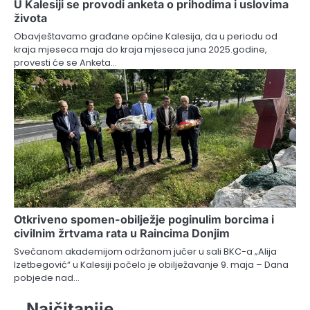
U Kalesiji se provodi anketa o prihodima i uslovima
života
Obavještavamo građane općine Kalesija, da u periodu od
kraja mjeseca maja do kraja mjeseca juna 2025.godine,
provesti će se Anketa…
Otkriveno spomen-obilježje poginulim borcima i
civilnim žrtvama rata u Raincima Donjim
Svečanom akademijom održanom jučer u sali BKC-a „Alija
Izetbegović“ u Kalesiji počelo je obilježavanje 9. maja – Dana
pobjede nad…
Najčitanije