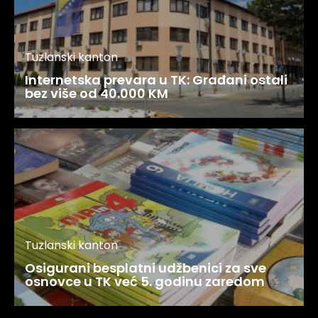
Tuzlanski kanton
Internetska prevara u TK: Građani ostali
bez više od 40.000 KM
Tuzlanski kanton
Osigurani besplatni udžbenici za sve
osnovce u TK već 5. godinu zaredom