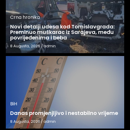
Crna hronika
Novi detalji udesa kod Tomislavgrada:
Preminuo muškarac iz Sarajeva, među
povrijeđenima i beba
8 Augusta, 2026
/
admin
BiH
Danas promjenjljivo i nestabilno vrijeme
8 Augusta, 2026
/
admin