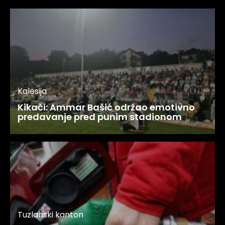
Kalesija
Kikači: Ammar Bašić održao emotivno
predavanje pred punim stadionom
Tuzlanski kanton