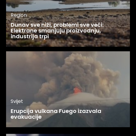
Region
Dunav sve niži, problemi sve veći:
Elektrane smanjuju proizvodnju,
industrija trpi
Svijet
Erupcija vulkana Fuego izazvala
evakuacije