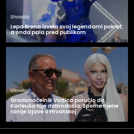
Showbiz
Lepa Brena izvela svoj legendarni pokret,
a onda pala pred publikom
Showbiz
Gradonačelnik Vodica poručio da
Karleuša nije dobrodošla: Sporne njene
ranije izjave o Hrvatskoj