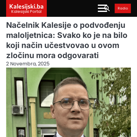
Skip
Kalesijski.ba
Radio
to
Kalesijski Portal
content
Načelnik Kalesije o podvođenju
maloljetnica: Svako ko je na bilo
koji način učestvovao u ovom
zločinu mora odgovarati
2 Novembra, 2025