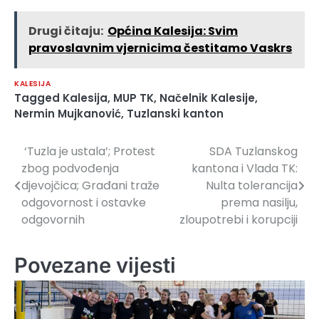
Drugi čitaju:
Općina Kalesija: Svim
pravoslavnim vjernicima čestitamo Vaskrs
KALESIJA
Tagged
Kalesija
,
MUP TK
,
Načelnik Kalesije
,
Nermin Mujkanović
,
Tuzlanski kanton
‘Tuzla je ustala’; Protest
SDA Tuzlanskog
Navigacija
zbog podvođenja
kantona i Vlada TK:
članaka
djevojčica; Građani traže
Nulta tolerancija
odgovornost i ostavke
prema nasilju,
odgovornih
zloupotrebi i korupciji
Povezane vijesti