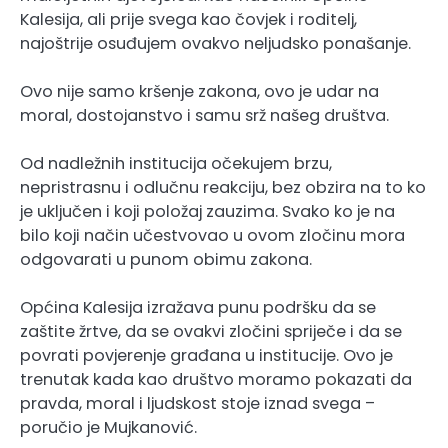
Kalesija, ali prije svega kao čovjek i roditelj,
najoštrije osuđujem ovakvo neljudsko ponašanje.
Ovo nije samo kršenje zakona, ovo je udar na
moral, dostojanstvo i samu srž našeg društva.
Od nadležnih institucija očekujem brzu,
nepristrasnu i odlučnu reakciju, bez obzira na to ko
je uključen i koji položaj zauzima. Svako ko je na
bilo koji način učestvovao u ovom zločinu mora
odgovarati u punom obimu zakona.
Općina Kalesija izražava punu podršku da se
zaštite žrtve, da se ovakvi zločini spriječe i da se
povrati povjerenje građana u institucije. Ovo je
trenutak kada kao društvo moramo pokazati da
pravda, moral i ljudskost stoje iznad svega –
poručio je Mujkanović.