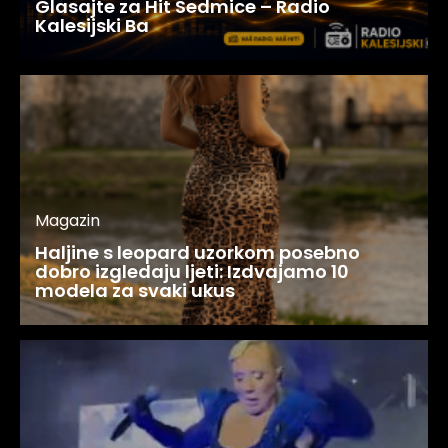
Glasajte za Hit Sedmice – Radio
Kalesijski Ba
Magazin
Haljine s leopard uzorkom posebno
dobro izgledaju ljeti: Izdvajamo 10
modela za svaki ukus