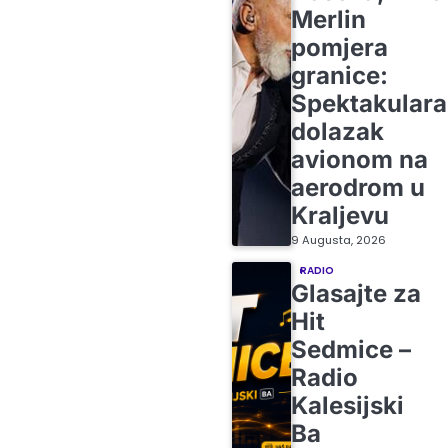
Merlin
pomjera
granice:
Spektakular
dolazak
avionom na
aerodrom u
Kraljevu
9 Augusta, 2026
RADIO
Glasajte za
Hit
Sedmice –
Radio
Kalesijski
Ba