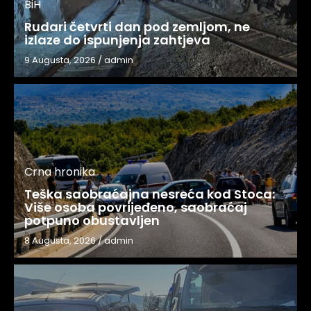
BiH
Rudari četvrti dan pod zemljom, ne
izlaze do ispunjenja zahtjeva
9 Augusta, 2026
/
admin
Crna hronika
Teška saobraćajna nesreća kod Stoca:
Više osoba povrijeđeno, saobraćaj
potpuno obustavljen
8 Augusta, 2026
/
admin