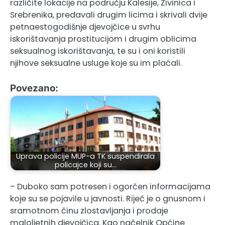
različite lokacije na području Kalesije, Živinica i
Srebrenika, predavali drugim licima i skrivali dvije
petnaestogodišnje djevojčice u svrhu
iskorištavanja prostitucijom i drugim oblicima
seksualnog iskorištavanja, te su i oni koristili
njihove seksualne usluge koje su im plaćali.
Povezano:
Uprava policije MUP-a TK suspendirala
policajce koji su…
– Duboko sam potresen i ogorčen informacijama
koje su se pojavile u javnosti. Riječ je o gnusnom i
sramotnom činu zlostavljanja i prodaje
maloljetnih djevojčica. Kao načelnik Općine