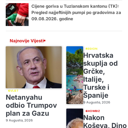
Cijene goriva u Tuzlanskom kantonu (TK):
Pregled najjeftinijih pumpi po gradovima za
09.08.2026. godine
Najnovije Vijesti
REGION
Hrvatska
skuplja od
Grčke,
Italije,
Turske i
SVIJET
Španije
Netanyahu
9 Augusta, 2026
odbio Trumpov
SHOWBIZ
plan za Gazu
Nakon
9 Augusta, 2026
Koševa, Dino