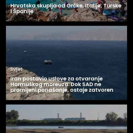
Hrvatska skuplja od Grčke, Italije, Turske
i Španije
Svijet
Iran postavio uslove za otvaranje
Hormuškog moreuza: Dok SAD ne
promijeni ponašanje, ostaje zatvoren