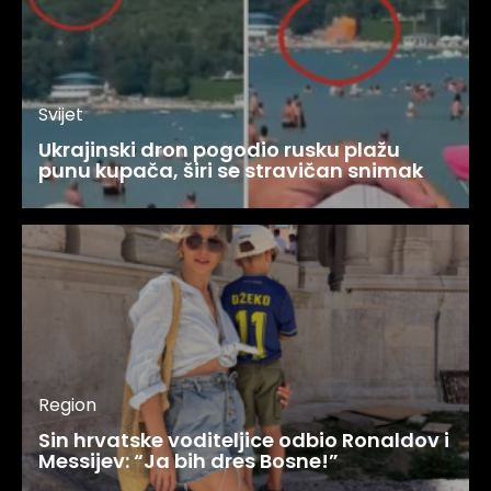
Svijet
Ukrajinski dron pogodio rusku plažu
punu kupača, širi se stravičan snimak
Region
Sin hrvatske voditeljice odbio Ronaldov i
Messijev: “Ja bih dres Bosne!”