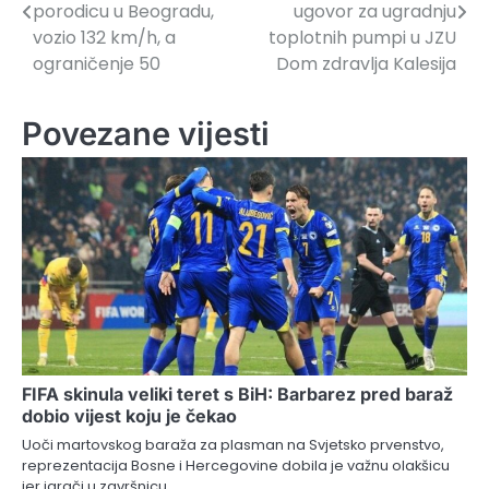
članaka
porodicu u Beogradu,
ugovor za ugradnju
vozio 132 km/h, a
toplotnih pumpi u JZU
ograničenje 50
Dom zdravlja Kalesija
Povezane vijesti
FIFA skinula veliki teret s BiH: Barbarez pred baraž
dobio vijest koju je čekao
Uoči martovskog baraža za plasman na Svjetsko prvenstvo,
reprezentacija Bosne i Hercegovine dobila je važnu olakšicu
jer igrači u završnicu…