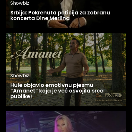
Showbiz
Srbija: Pokrenuta peticija za zabranu
koncerta Dine Merlina
Showbiz
Hule objavio emotivnu pjesmu
“Amanet” koja je već osvojila srca
publike!