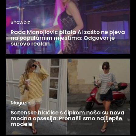
Showbiz
Rada Manojlović pitala AI zašto ne pjeva
na popularnim mjestima: Odgovor je
surovo realan
Magazin
Satenske hlačice s čipkom naša su nova
modna opsesija: Pronašli smo najljepše
modele