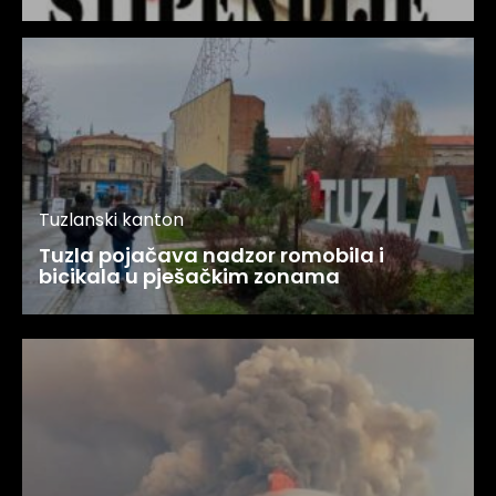
Tuzlanski kanton
Tuzla pojačava nadzor romobila i
bicikala u pješačkim zonama