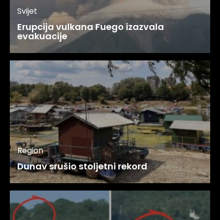
Svijet
Erupcija vulkana Fuego izazvala
evakuacije
Region
Dunav srušio stoljetni rekord