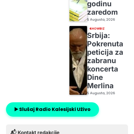
godinu
zaredom
5 Augusta, 2026
SHOWBIZ
Srbija:
Pokrenuta
peticija za
zabranu
koncerta
Dine
Merlina
5 Augusta, 2026
▶️ Slušaj Radio Kalesijski Uživo
📬 Kontakt redakcije