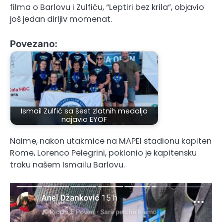
filma o Barlovu i Zulfiću, “Leptiri bez krila”, objavio
još jedan dirljiv momenat.
Povezano:
Ismail Zulfić sa šest zlatnih medalja
najavio EYOF
Naime, nakon utakmice na MAPEI stadionu kapiten
Rome, Lorenco Pelegrini, poklonio je kapitensku
traku našem Ismailu Barlovu.