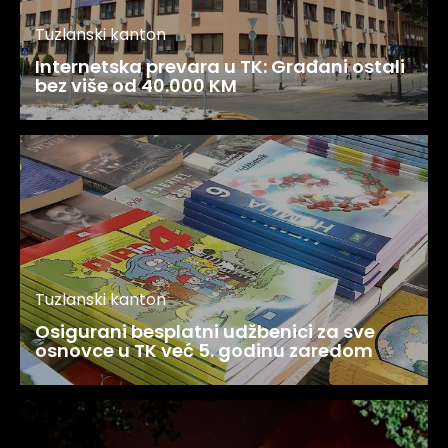
Tuzlanski kanton
Internetska prevara u TK: Građani ostali
bez više od 40.000 KM
Tuzlanski kanton
Osigurani besplatni udžbenici za sve
osnovce u TK već 5. godinu zaredom