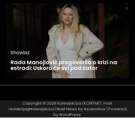
Showbiz
Rada Manojlović progovorila o krizi na
estradi: Uskoro će svi pod šator
Najnovije
Najčitanije
Copyright © 2026
Kalesijski.ba
I KONTAKT: mail:
redakcija@kalesijski.ba | Brief News by
Ascendoor
| Powered
by
WordPress
.