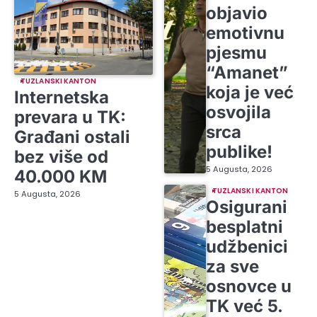
objavio
emotivnu
pjesmu
“Amanet”
TUZLANSKI KANTON
koja je već
Internetska
osvojila
prevara u TK:
srca
Građani ostali
publike!
bez više od
5 Augusta, 2026
40.000 KM
TUZLANSKI KANTON
5 Augusta, 2026
Osigurani
besplatni
udžbenici
za sve
osnovce u
TK već 5.