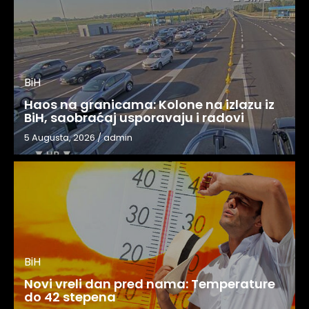
BiH
Haos na granicama: Kolone na izlazu iz
BiH, saobraćaj usporavaju i radovi
5 Augusta, 2026
/
admin
BiH
Novi vreli dan pred nama: Temperature
do 42 stepena