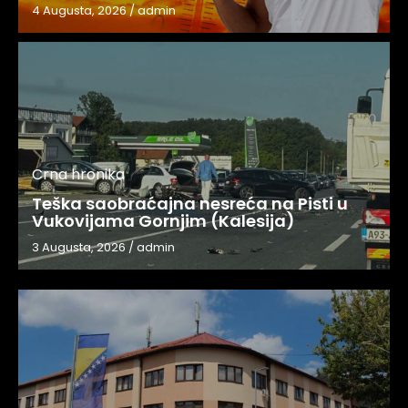
4 Augusta, 2026
/
admin
Crna hronika
Teška saobraćajna nesreća na Pisti u
Vukovijama Gornjim (Kalesija)
3 Augusta, 2026
/
admin