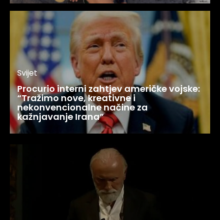
Svijet
Procurio interni zahtjev američke vojske:
“Tražimo nove, kreativne i
nekonvencionalne načine za
kažnjavanje Irana”