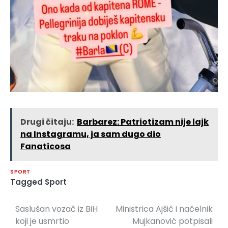
Drugi čitaju:
Barbarez: Patriotizam nije lajk
na Instagramu, ja sam dugo dio
Fanaticosa
SPORT
Tagged
Sport
Saslušan vozač iz BiH
Ministrica Ajšić i načelnik
Navigacija
koji je usmrtio
Mujkanović potpisali