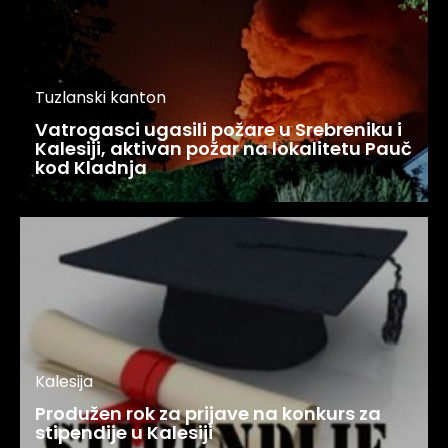
Tuzlanski kanton
Vatrogasci ugasili požare u Srebreniku i
Kalesiji, aktivan požar na lokalitetu Pauč
kod Kladnja
Kalesija
Produžen rok za prijave na konkurs za
stipendije u Kalesiji