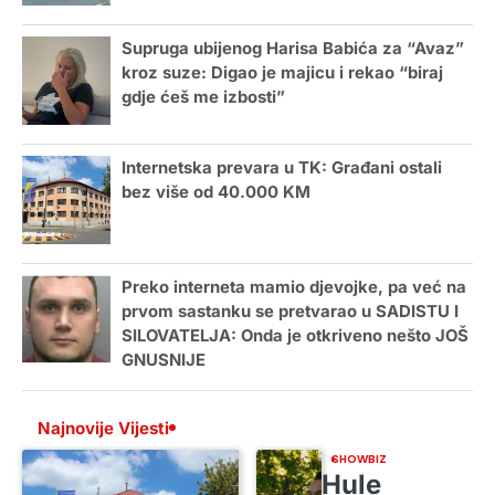
Supruga ubijenog Harisa Babića za “Avaz”
kroz suze: Digao je majicu i rekao “biraj
gdje ćeš me izbosti”
Internetska prevara u TK: Građani ostali
bez više od 40.000 KM
Preko interneta mamio djevojke, pa već na
prvom sastanku se pretvarao u SADISTU I
SILOVATELJA: Onda je otkriveno nešto JOŠ
GNUSNIJE
Najnovije Vijesti
SHOWBIZ
Hule