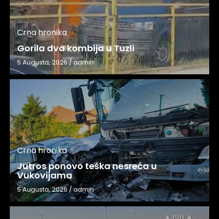
Crna hronika
Gorila dva kombija u Tuzli
5 Augusta, 2026
/
admin
Crna hronika
Jutros ponovo teška nesreća u
Vukovijama
5 Augusta, 2026
/
admin