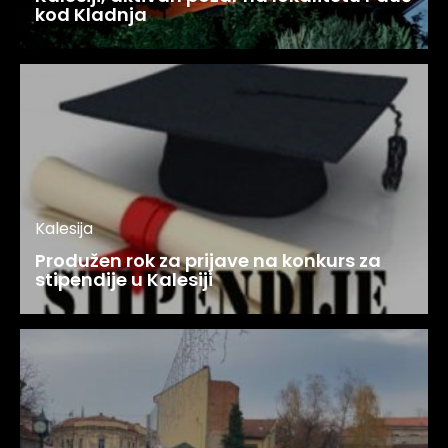
kod Kladnja
Kalesija
Produžen rok za prijave na konkurs za
stipendije u Kalesiji