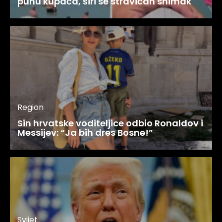
punu kupača, širi se stravičan snimak
Region
Sin hrvatske voditeljice odbio Ronaldov i
Messijev: “Ja bih dres Bosne!”
Svijet