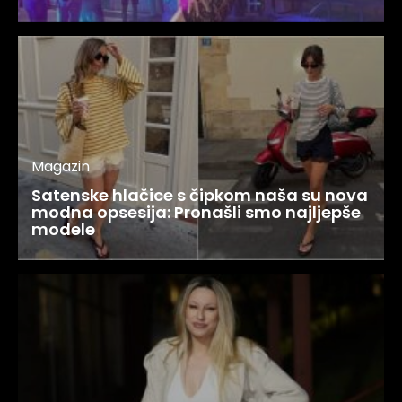
Magazin
Satenske hlačice s čipkom naša su nova
modna opsesija: Pronašli smo najljepše
modele