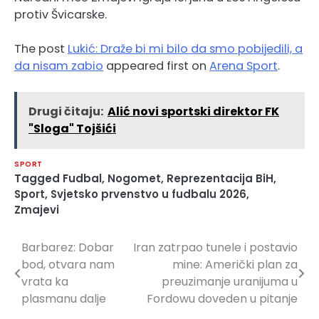
protiv Švicarske.
The post
Lukić: Draže bi mi bilo da smo pobijedili, a
da nisam zabio
appeared first on
Arena Sport
.
Drugi čitaju:
Alić novi sportski direktor FK
"Sloga" Tojšići
SPORT
Tagged
Fudbal
,
Nogomet
,
Reprezentacija BiH
,
Sport
,
Svjetsko prvenstvo u fudbalu 2026
,
Zmajevi
Barbarez: Dobar
Iran zatrpao tunele i postavio
Navigacija
bod, otvara nam
mine: Američki plan za
članaka
vrata ka
preuzimanje uranijuma u
plasmanu dalje
Fordowu doveden u pitanje