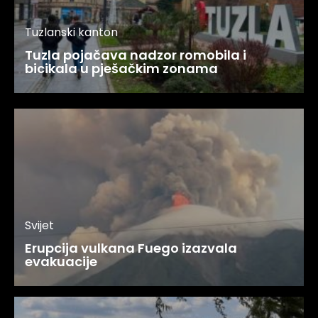
Tuzlanski kanton
Tuzla pojačava nadzor romobila i
bicikala u pješačkim zonama
Svijet
Erupcija vulkana Fuego izazvala
evakuacije