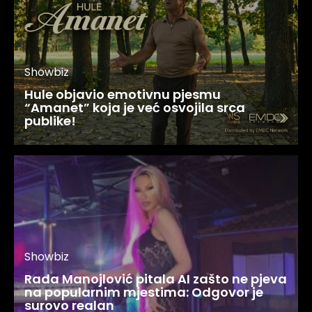
Showbiz
Hule objavio emotivnu pjesmu
“Amanet” koja je već osvojila srca
publike!
Showbiz
Rada Manojlović pitala AI zašto ne pjeva
na popularnim mjestima: Odgovor je
surovo realan