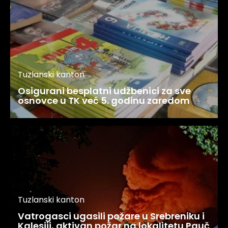
Tuzlanski kanton
Osigurani besplatni udžbenici za sve
osnovce u TK već 5. godinu zaredom
Tuzlanski kanton
Vatrogasci ugasili požare u Srebreniku i
Kalesiji, aktivan požar na lokalitetu Pauč