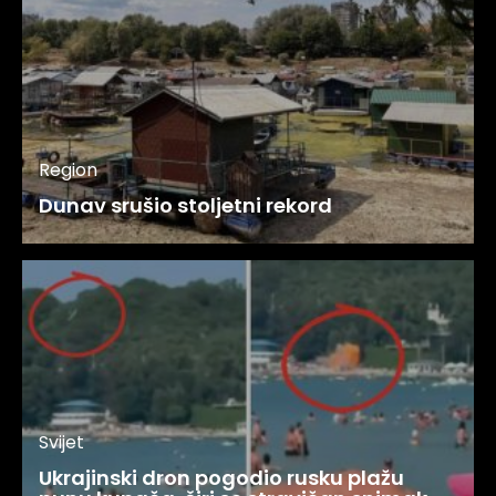
Region
Dunav srušio stoljetni rekord
Svijet
Ukrajinski dron pogodio rusku plažu