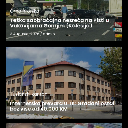
Crna hronika
Teška saobraćajna nesreća na Pisti u
Vukovijama Gornjim (Kalesija)
3 Augusta, 2026
/
admin
Tuzlanski kanton
Internetska prevara u TK: Građani ostali
bez više od 40.000 KM