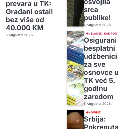
osvojila
prevara u TK:
srca
Građani ostali
publike!
bez više od
5 Augusta, 2026
40.000 KM
TUZLANSKI KANTON
5 Augusta, 2026
Osigurani
besplatni
udžbenici
za sve
osnovce u
TK već 5.
godinu
zaredom
5 Augusta, 2026
SHOWBIZ
Srbija:
Pokrenuta