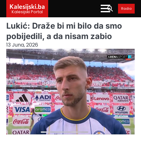
Skip
Kalesijski.ba
Radio
to
Kalesijski Portal
content
Lukić: Draže bi mi bilo da smo
pobijedili, a da nisam zabio
13 Juna, 2026