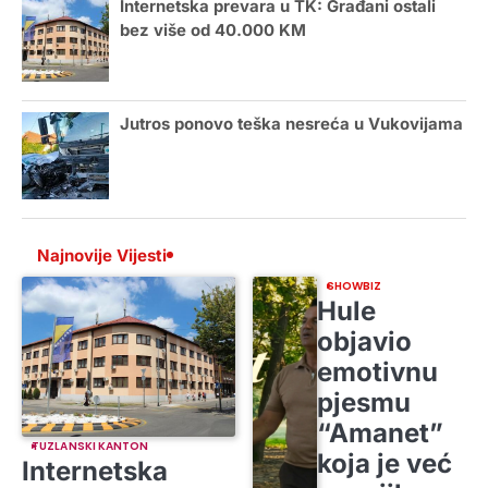
Internetska prevara u TK: Građani ostali
bez više od 40.000 KM
Jutros ponovo teška nesreća u Vukovijama
Najnovije Vijesti
SHOWBIZ
Hule
objavio
emotivnu
pjesmu
“Amanet”
TUZLANSKI KANTON
koja je već
Internetska