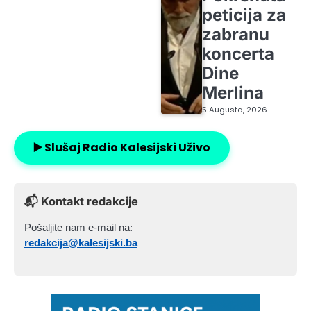
peticija za
zabranu
koncerta
Dine
Merlina
5 Augusta, 2026
▶️ Slušaj Radio Kalesijski Uživo
📬 Kontakt redakcije
Pošaljite nam e-mail na:
redakcija@kalesijski.ba