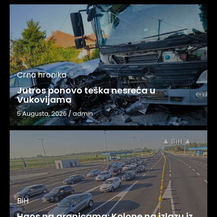
Crna hronika
Jutros ponovo teška nesreća u
Vukovijama
5 Augusta, 2026
/
admin
BiH
Haos na granicama: Kolone na izlazu iz