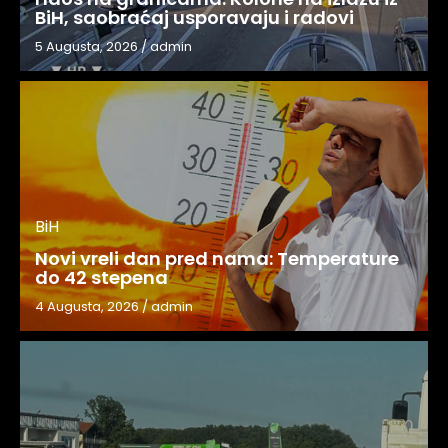
BiH, saobraćaj usporavaju i radovi
5 Augusta, 2026
/
admin
BiH
Novi vreli dan pred nama: Temperature
do 42 stepena
4 Augusta, 2026
/
admin