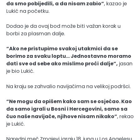
da smo pobijedili, a da nisam zabio”
, kazao je
Lukić na početku.
Dodao je da ovaj bod može biti važan korak u
borbi za plasman dalje.
“Ako ne pristupimo svakoj utakmici da se
borimo za svaku loptu… Jednostavno moramo
dati sve od sebe ako mislimo proći dalje”,
jasan
je bio Lukić.
Na kraju se zahvalio navijačima na velikoj podršci.
“Ne mogu da opišem kako sam se osjećao. Kao
da samo igrali u Bosni i Hercegovini, samo sa
čuo naše navijače, njihove nisam nikako”
, rekao
je Lukić.
Naredni meč Zmajevi igraju 18. juna u Los Angelesu