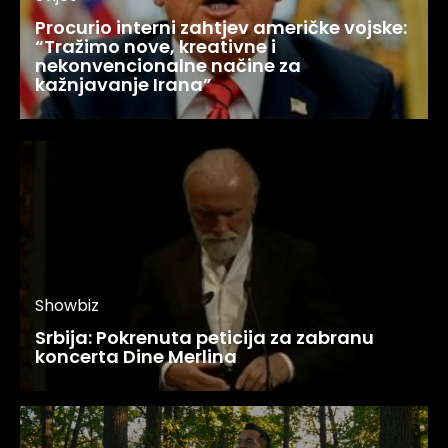
Procurio interni zahtjev američke vojske:
“Tražimo nove, kreativne i
nekonvencionalne načine za
kažnjavanje Irana”
Showbiz
Srbija: Pokrenuta peticija za zabranu
koncerta Dine Merlina