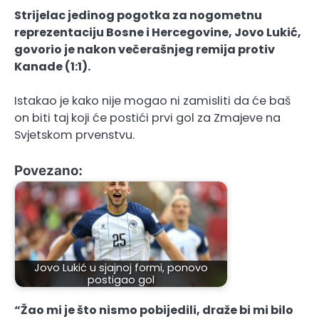
Strijelac jedinog pogotka za nogometnu
reprezentaciju Bosne i Hercegovine, Jovo Lukić,
govorio je nakon večerašnjeg remija protiv
Kanade (1:1).
Istakao je kako nije mogao ni zamisliti da će baš
on biti taj koji će postići prvi gol za Zmajeve na
Svjetskom prvenstvu.
Povezano:
Jovo Lukić u sjajnoj formi, ponovo
postigao gol
“Žao mi je što nismo pobijedili, draže bi mi bilo