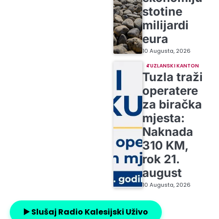
stotine
milijardi
eura
10 Augusta, 2026
TUZLANSKI KANTON
Tuzla traži
operatere
za biračka
mjesta:
Naknada
310 KM,
rok 21.
august
10 Augusta, 2026
▶️ Slušaj Radio Kalesijski Uživo