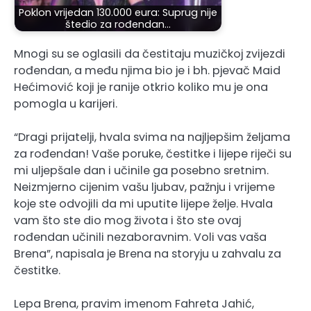
Poklon vrijedan 130.000 eura: Suprug nije
štedio za rođendan…
Mnogi su se oglasili da čestitaju muzičkoj zvijezdi
rođendan, a među njima bio je i bh. pjevač Maid
Hećimović koji je ranije otkrio koliko mu je ona
pomogla u karijeri.
“Dragi prijatelji, hvala svima na najljepšim željama
za rođendan! Vaše poruke, čestitke i lijepe riječi su
mi uljepšale dan i učinile ga posebno sretnim.
Neizmjerno cijenim vašu ljubav, pažnju i vrijeme
koje ste odvojili da mi uputite lijepe želje. Hvala
vam što ste dio mog života i što ste ovaj
rođendan učinili nezaboravnim. Voli vas vaša
Brena”, napisala je Brena na storyju u zahvalu za
čestitke.
Lepa Brena, pravim imenom Fahreta Jahić,