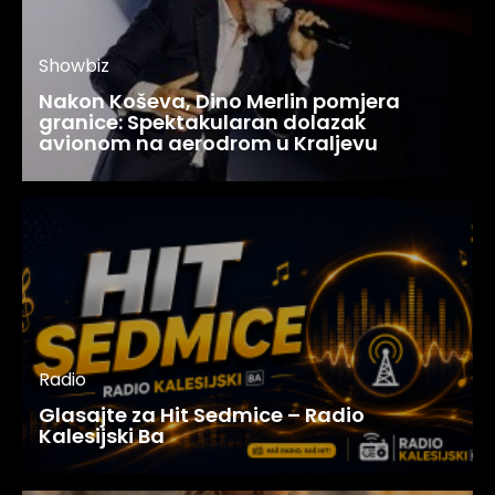
Showbiz
Nakon Koševa, Dino Merlin pomjera
granice: Spektakularan dolazak
avionom na aerodrom u Kraljevu
Radio
Glasajte za Hit Sedmice – Radio
Kalesijski Ba