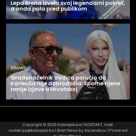
Lepa Brena izvela svoj legendarni pokret,
a onda pala pred publikom
Showbiz
Gradonačelnik Vodica poručio da
Karleuša nije dobrodošla: Sporne njene
ranije izjave o Hrvatskoj
Najnovije
Najčitanije
Copyright © 2026
Kalesijski.ba
I KONTAKT: mail:
redakcija@kalesijski.ba | Brief News by
Ascendoor
| Powered