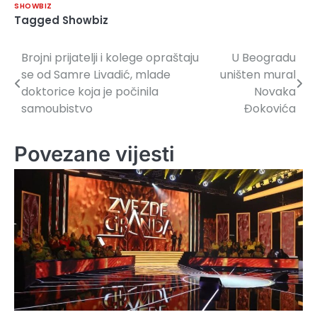
SHOWBIZ
Tagged
Showbiz
Brojni prijatelji i kolege opraštaju
U Beogradu
Navigacija
se od Samre Livadić, mlade
uništen mural
članaka
doktorice koja je počinila
Novaka
samoubistvo
Đokovića
Povezane vijesti