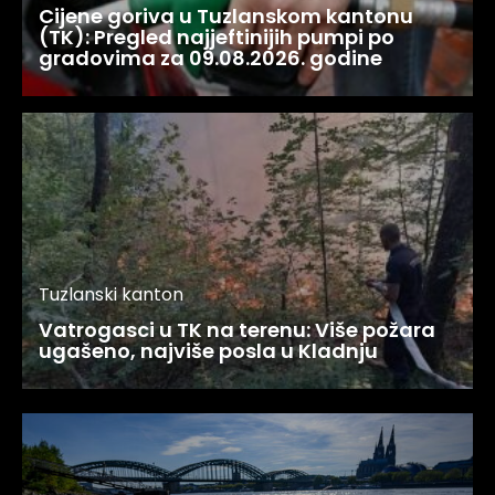
Cijene goriva u Tuzlanskom kantonu
(TK): Pregled najjeftinijih pumpi po
gradovima za 09.08.2026. godine
Tuzlanski kanton
Vatrogasci u TK na terenu: Više požara
ugašeno, najviše posla u Kladnju