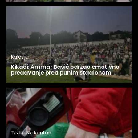
Kalesija
Kikači: Ammar Bašić održao emotivno
predavanje pred punim stadionom
Tuzlanski kanton