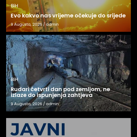
BiH
Evo kakvo nas vrijeme očekuje do srijede
9 Augusta, 2026
/
admin
BiH
Rudari četvrti dan pod zemljom, ne
izlaze do ispunjenja zahtjeva
9 Augusta, 2026
/
admin