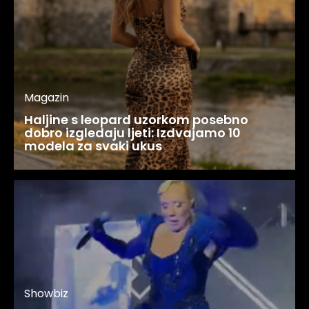
Magazin
Haljine s leopard uzorkom posebno
dobro izgledaju ljeti: Izdvajamo 10
modela za svaki ukus
Showbiz