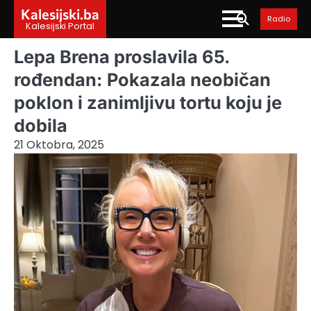
Skip
Kalesijski.ba
Radio
to
Kalesijski Portal
content
Lepa Brena proslavila 65.
rođendan: Pokazala neobičan
poklon i zanimljivu tortu koju je
dobila
21 Oktobra, 2025