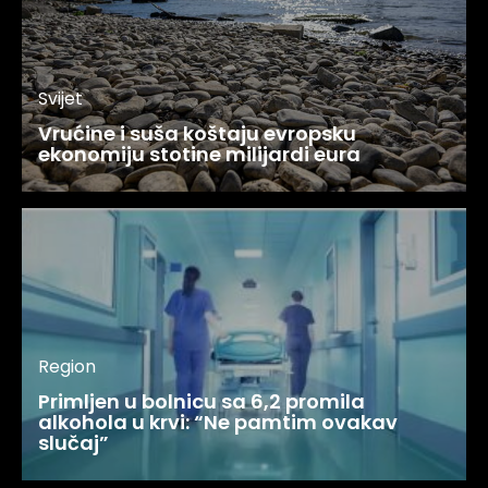
Svijet
Vrućine i suša koštaju evropsku
ekonomiju stotine milijardi eura
Region
Primljen u bolnicu sa 6,2 promila
alkohola u krvi: “Ne pamtim ovakav
slučaj”