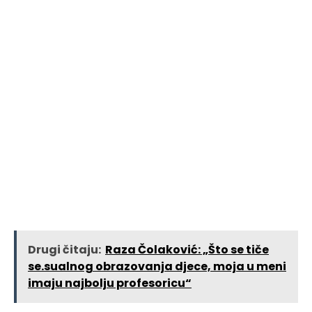
Drugi čitaju:
Raza Čolaković: „Što se tiče
se.sualnog obrazovanja djece, moja u meni
imaju najbolju profesoricu“