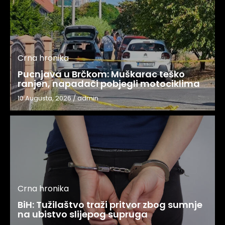
Crna hronika
Pucnjava u Brčkom: Muškarac teško
ranjen, napadači pobjegli motociklima
10 Augusta, 2026
/
admin
Crna hronika
BiH: Tužilaštvo traži pritvor zbog sumnje
na ubistvo slijepog supruga