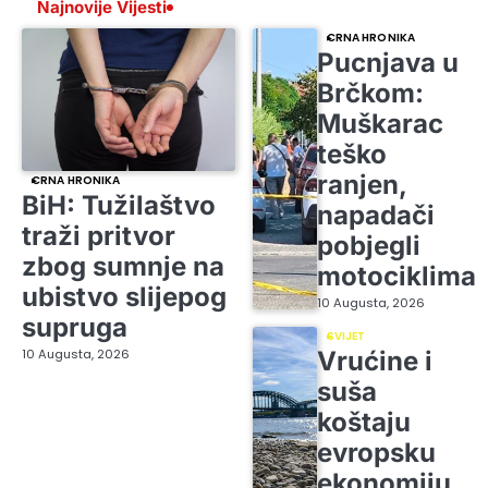
Najnovije Vijesti
CRNA HRONIKA
Pucnjava u
Brčkom:
Muškarac
teško
ranjen,
CRNA HRONIKA
BiH: Tužilaštvo
napadači
traži pritvor
pobjegli
zbog sumnje na
motociklima
ubistvo slijepog
10 Augusta, 2026
supruga
SVIJET
10 Augusta, 2026
Vrućine i
suša
koštaju
evropsku
ekonomiju