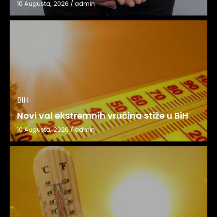
10 Augusta, 2026
/
admin
BiH
Novi val ekstremnih vrućina stiže u BiH
10 Augusta, 2026
/
admin