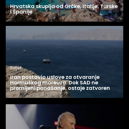
Hrvatska skuplja od Grčke, Italije, Turske
i Španije
Svijet
Iran postavio uslove za otvaranje
Hormuškog moreuza: Dok SAD ne
promijeni ponašanje, ostaje zatvoren