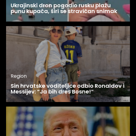
Ukrajinski dron pogodio rusku plažu
punu kupača, širi se stravičan snimak
Region
Sin hrvatske voditeljice odbio Ronaldov i
Messijev: “Ja bih dres Bosne!”