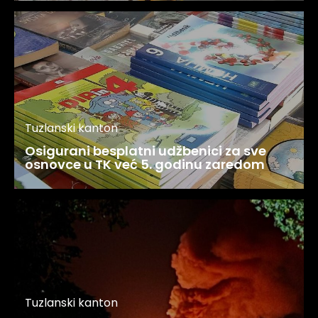
Tuzlanski kanton
Osigurani besplatni udžbenici za sve
osnovce u TK već 5. godinu zaredom
Tuzlanski kanton