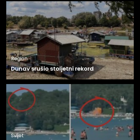
Region
Dunav srušio stoljetni rekord
Svijet