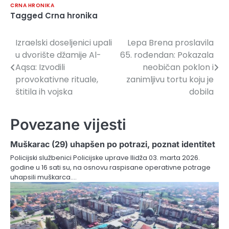
CRNA HRONIKA
Tagged
Crna hronika
Izraelski doseljenici upali
Lepa Brena proslavila
Navigacija
u dvorište džamije Al-
65. rođendan: Pokazala
članaka
Aqsa: Izvodili
neobičan poklon i
provokativne rituale,
zanimljivu tortu koju je
štitila ih vojska
dobila
Povezane vijesti
Muškarac (29) uhapšen po potrazi, poznat identitet
Policijski službenici Policijske uprave Ilidža 03. marta 2026.
godine u 16 sati su, na osnovu raspisane operativne potrage
uhapsili muškarca.…