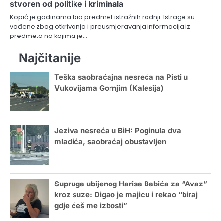
stvoren od politike i kriminala
Kopić je godinama bio predmet istražnih radnji. Istrage su
vođene zbog otkrivanja i preusmjeravanja informacija iz
predmeta na kojima je…
Najčitanije
Teška saobraćajna nesreća na Pisti u
Vukovijama Gornjim (Kalesija)
Jeziva nesreća u BiH: Poginula dva
mladića, saobraćaj obustavljen
Supruga ubijenog Harisa Babića za “Avaz”
kroz suze: Digao je majicu i rekao “biraj
gdje ćeš me izbosti”