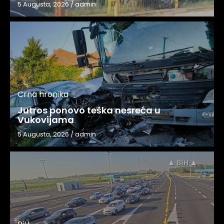
5 Augusta, 2026
/
admin
Crna hronika
Jutros ponovo teška nesreća u
Vukovijama
5 Augusta, 2026
/
admin