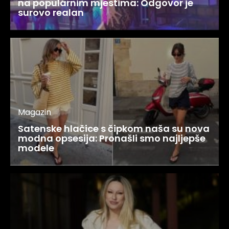
na popularnim mjestima: Odgovor je
surovo realan
Magazin
Satenske hlačice s čipkom naša su nova
modna opsesija: Pronašli smo najljepše
modele