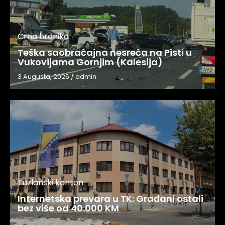
Crna hronika
Teška saobraćajna nesreća na Pisti u
Vukovijama Gornjim (Kalesija)
3 Augusta, 2026
/
admin
Tuzlanski kanton
Internetska prevara u TK: Građani ostali
bez više od 40.000 KM