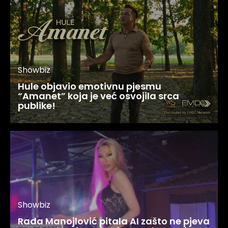
Showbiz
Hule objavio emotivnu pjesmu
“Amanet” koja je već osvojila srca
publike!
Showbiz
Rada Manojlović pitala AI zašto ne pjeva