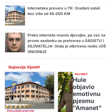
Internetska prevara u TK: Građani ostali
bez više od 40.000 KM
Preko interneta mamio djevojke, pa već na
prvom sastanku se pretvarao u SADISTU I
SILOVATELJA: Onda je otkriveno nešto JOŠ
GNUSNIJE
Najnovije Vijesti
SHOWBIZ
Hule
objavio
emotivnu
pjesmu
“Amanet”
TUZLANSKI KANTON