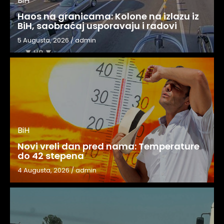
BiH
Haos na granicama: Kolone na izlazu iz
BiH, saobraćaj usporavaju i radovi
5 Augusta, 2026
/
admin
BiH
Novi vreli dan pred nama: Temperature
do 42 stepena
4 Augusta, 2026
/
admin