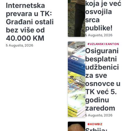
koja je već
Internetska
osvojila
prevara u TK:
srca
Građani ostali
publike!
bez više od
5 Augusta, 2026
40.000 KM
TUZLANSKI KANTON
5 Augusta, 2026
Osigurani
besplatni
udžbenici
za sve
osnovce u
TK već 5.
godinu
zaredom
5 Augusta, 2026
SHOWBIZ
Srbija: