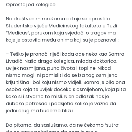
Oproštaj od kolegice
Na društvenim mrežama od nje se oprostilo
Studentsko vijeće Medicinskog fakulteta u Tuzli
“Medicus”, porukom koja svjedoči o tragovima
koje je ostavila među onima koji su je poznavali:
– Teško je pronaći riječi kada ode neko kao Samra
Livadić. Naša draga kolegica, mlada doktorica,
uvijek nasmijana, puna života i topline. Nikad
nismo mogli ni pomisliti da se iza tog osmijeha
kriju tišina i bol koju nismo vidjeli. Samra je bila ona
osoba koja te uvijek dočeka s osmijehom, koja pita
kako si i stvarno to misli. Njen odlazak nas je
duboko potresao i podsjetio koliko je važno da
jedni drugima budemo blizu.
Da pitamo, da saslušamo, da ne čekamo ‘sutra’