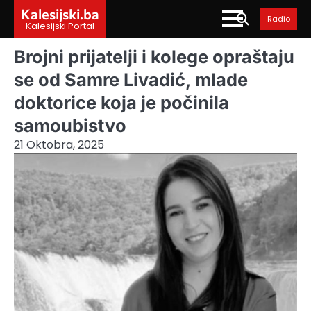
Skip
Kalesijski.ba
Radio
to
Kalesijski Portal
content
Brojni prijatelji i kolege opraštaju
se od Samre Livadić, mlade
doktorice koja je počinila
samoubistvo
21 Oktobra, 2025