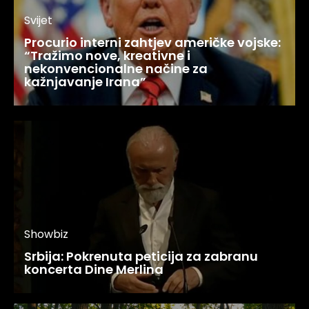
Svijet
Procurio interni zahtjev američke vojske:
“Tražimo nove, kreativne i
nekonvencionalne načine za
kažnjavanje Irana”
Showbiz
Srbija: Pokrenuta peticija za zabranu
koncerta Dine Merlina