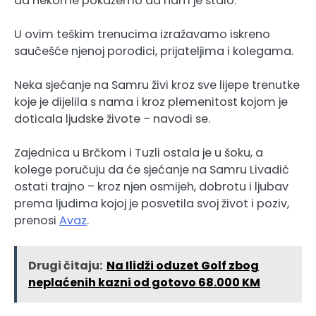
da nekome pokažemo da nam je stalo.
U ovim teškim trenucima izražavamo iskreno
saučešće njenoj porodici, prijateljima i kolegama.
Neka sjećanje na Samru živi kroz sve lijepe trenutke
koje je dijelila s nama i kroz plemenitost kojom je
doticala ljudske živote – navodi se.
Zajednica u Brčkom i Tuzli ostala je u šoku, a
kolege poručuju da će sjećanje na Samru Livadić
ostati trajno – kroz njen osmijeh, dobrotu i ljubav
prema ljudima kojoj je posvetila svoj život i poziv,
prenosi
Avaz
.
Drugi čitaju:
Na Ilidži oduzet Golf zbog
neplaćenih kazni od gotovo 68.000 KM