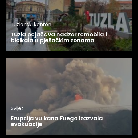
Tuzlanski kanton
Tuzla pojačava nadzor romobila i
bicikala u pješačkim zonama
Svijet
Erupcija vulkana Fuego izazvala
evakuacije