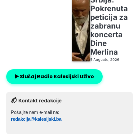
Pokrenuta
peticija za
zabranu
koncerta
Dine
Merlina
5 Augusta, 2026
▶️ Slušaj Radio Kalesijski Uživo
📬 Kontakt redakcije
Pošaljite nam e-mail na:
redakcija@kalesijski.ba