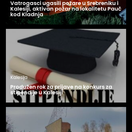
Vatrogasci ugasili požare u Srebreniku i
Kalesiji, aktivan požar na lokalitetu Pauč
kod Kladnja
Kalesija
Produžen rok za prijave na konkurs za
stipendije u Kalesiji