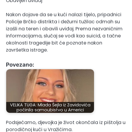
Obavljen uviđaj
Nakon dojave da se u kući nalazi tijelo, pripadnici
Policije Brčko distrikta i dežurni tužilac odmah su
izašli na teren i obavili uviđaj. Prema nezvaničnim
informacijama, slučaj se vodi kao suicid, a tačne
okolnosti tragedije bit će poznate nakon
završetka istrage.
Povezano:
VELIKA TUGA: Mlada Šejla iz Zavidovića
počinila samoubistvo u Americi
Podsjećamo, djevojka je život okončala iz pištolja u
porodičnoj kući u Vražićima.