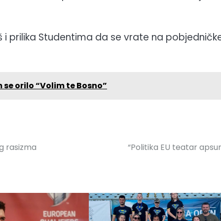
š i prilika Studentima da se vrate na pobjedničk
e orilo “Volim te Bosno”
og rasizma
“Politika EU teatar apsu