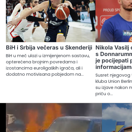
BiH i Srbija večeras u Skenderiji
Nikola Vasil
s Donnarumm
BiH u meč ulazi u izmijenjenom sastavu,
je pocijepati 
opterećena brojnim povredama i
informacijam
izostancima euroligaških igrača, ali i
dodatno motivisana pobjedom na…
Susret njegovog 
kluba Union Berlin
su izjave nakon 
priču o…