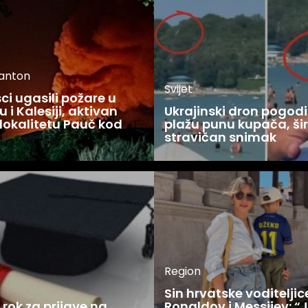
kanton
Svijet
i ugasili požare u
 i Kalesiji, aktivan
Ukrajinski dron pogodi
lokalitetu Pauč kod
plažu punu kupača, šir
stravičan snimak
Region
Sin hrvatske voditelji
rok za prijave na
Ronaldov i Messijev: “