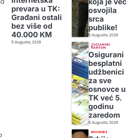
Internetska
koja je već
ta
prevara u TK:
osvojila
Građani ostali
srca
bez više od
publike!
40.000 KM
5 Augusta, 2026
5 Augusta, 2026
TUZLANSKI
KANTON
Osigurani
besplatni
udžbenici
za sve
osnovce u
TK već 5.
godinu
zaredom
5 Augusta, 2026
SHOWBIZ
o