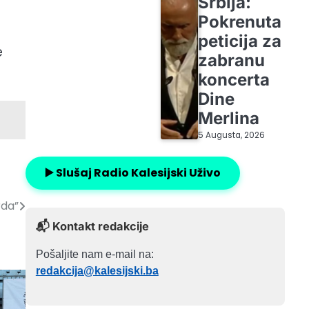
Srbija:
Pokrenuta
peticija za
e
zabranu
koncerta
Dine
Merlina
5 Augusta, 2026
▶️ Slušaj Radio Kalesijski Uživo
rda”
📬 Kontakt redakcije
Pošaljite nam e-mail na:
redakcija@kalesijski.ba