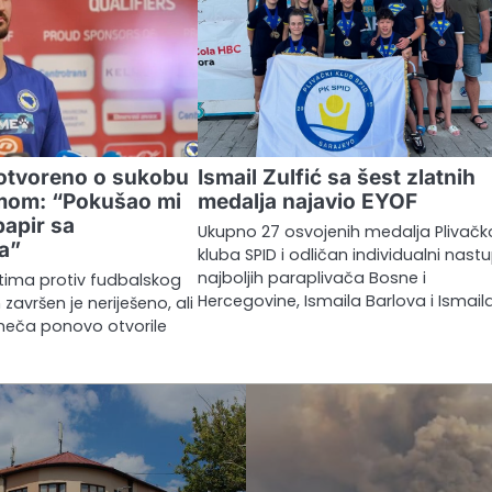
j otvoreno o sukobu
Ismail Zulfić sa šest zlatnih
om: “Pokušao mi
medalja najavio EYOF
papir sa
Ukupno 27 osvojenih medalja Plivač
a”
kluba SPID i odličan individualni nast
najboljih paraplivača Bosne i
tima protiv fudbalskog
Hercegovine, Ismaila Barlova i Ismail
 završen je neriješeno, ali
meča ponovo otvorile