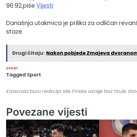
96:92,piše
Vijesti
Današnja utakmica je prilika za odličan revan
staze.
Drugi čitaju:
Nakon pobjede Zmajeva dvoranom s
SPORT
Tagged
Sport
Izazvala buru reakcija: Mis Finske ostaje bez titule zb
Navigacija
članaka
Povezane vijesti