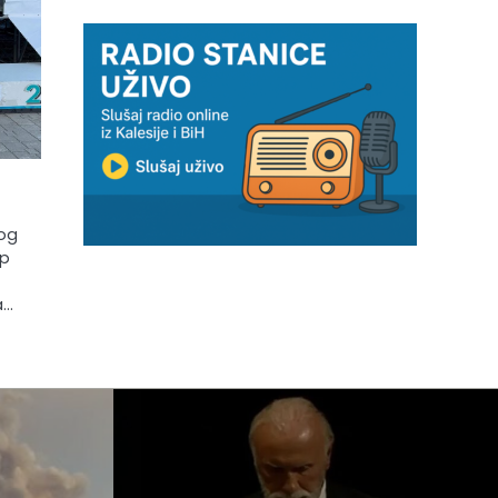
kog
up
a…