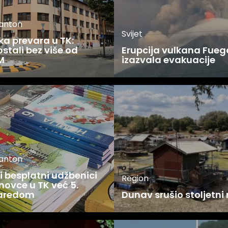
kanton
Svijet
ka prevara u TK:
stali bez više od
Erupcija vulkana Fueg
M
izazvala evakuacije
kanton
 besplatni udžbenici
Region
novce u TK već 5.
zaredom
Dunav srušio stoljetni