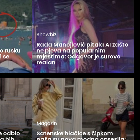
Showbiz
Rada Manojlović pitala AI zašto
o rusku
ne pjeva na popularnim
i se
mjestima: Odgovor je surovo
realan
Magazin
ce odbio
Satenske hlačice s čipkom
Ja bih
naša su nova modna opsesija: