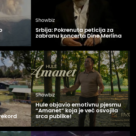
Showbiz
o
Srbija: Pokrenuta peticija za
zabranu koncerta Dine Merlina
Showbiz
Hule objavio emotivnu pjesmu
“Amanet” koja je već osvojila
 rekord
srca publike!