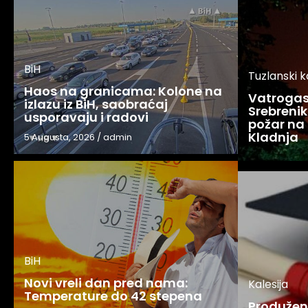
BiH
Tuzlanski 
Haos na granicama: Kolone na
Vatrogasc
izlazu iz BiH, saobraćaj
Srebreniku
usporavaju i radovi
požar na 
Kladnja
5 Augusta, 2026
/
admin
BiH
Novi vreli dan pred nama:
Kalesija
Temperature do 42 stepena
Produžen 