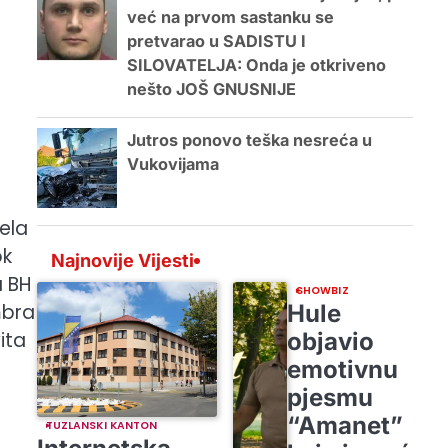
već na prvom sastanku se
pretvarao u SADISTU I
SILOVATELJA: Onda je otkriveno
nešto JOŠ GNUSNIJE
Jutros ponovo teška nesreća u
Vukovijama
jela
ok
Najnovije Vijesti
a BH
SHOWBIZ
Hule
mbra
objavio
ita
emotivnu
pjesmu
“Amanet”
TUZLANSKI KANTON