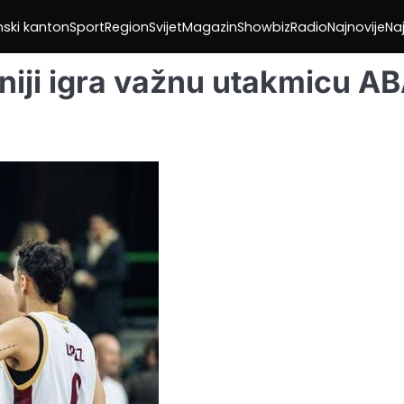
nski kanton
Sport
Region
Svijet
Magazin
Showbiz
Radio
Najnovije
Naj
niji igra važnu utakmicu A