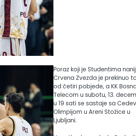
Poraz koji je Studentima nani
Crvena Zvezda je prekinuo t
od četiri pobjede, a KK Bosn
Telecom u subotu, 13. dece
u 19 sati se sastaje sa Cedev
Olimpijom u Areni Stožice u
Ljubljani.