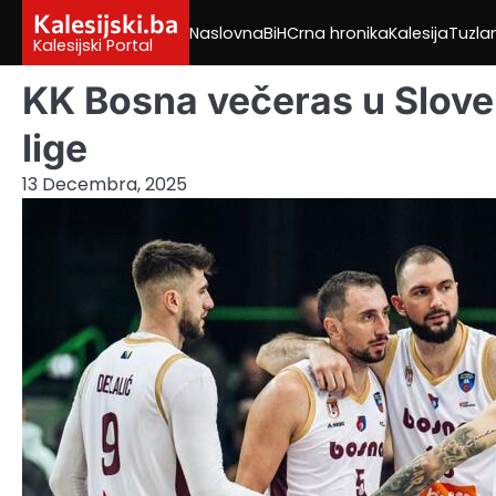
Skip
Kalesijski.ba
Naslovna
BiH
Crna hronika
Kalesija
Tuzla
to
Kalesijski Portal
content
KK Bosna večeras u Slove
lige
13 Decembra, 2025