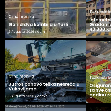
Tuzlanski 
Crna hronika
Internets
Gorila dva kombija u Tuzli
Građani o
40.000 K
5 Augusta, 2026
/
admin
Crna hronika
Tuzlanski 
Jutros ponovo teška nesreća u
Osigurani
Vukovijama
za sve os
godinu 
5 Augusta, 2026
/
admin