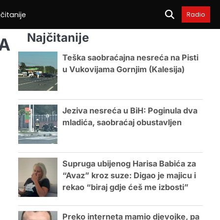
čitanije
Radio
Najčitanije
BA
Teška saobraćajna nesreća na Pisti
u Vukovijama Gornjim (Kalesija)
Jeziva nesreća u BiH: Poginula dva
mladića, saobraćaj obustavljen
Supruga ubijenog Harisa Babića za
“Avaz” kroz suze: Digao je majicu i
rekao “biraj gdje ćeš me izbosti”
Preko interneta mamio djevojke, pa