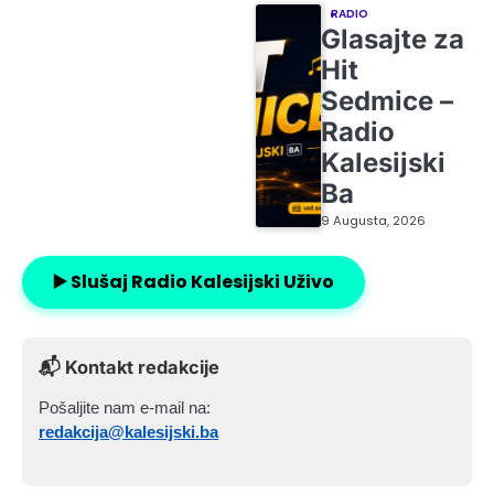
RADIO
Glasajte za
Hit
Sedmice –
Radio
Kalesijski
Ba
9 Augusta, 2026
▶️ Slušaj Radio Kalesijski Uživo
📬 Kontakt redakcije
Pošaljite nam e-mail na:
redakcija@kalesijski.ba