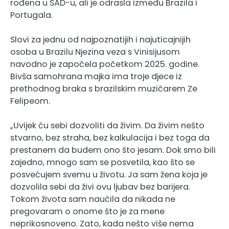
rođena u SAD-u, ali je odrasla između Brazila i
Portugala.
Slovi za jednu od najpoznatijih i najuticajnijih
osoba u Brazilu Njezina veza s Vinisijusom
navodno je započela početkom 2025. godine.
Bivša samohrana majka ima troje djece iz
prethodnog braka s brazilskim muzičarem Ze
Felipeom.
„Uvijek ću sebi dozvoliti da živim. Da živim nešto
stvarno, bez straha, bez kalkulacija i bez toga da
prestanem da budem ono što jesam. Dok smo bili
zajedno, mnogo sam se posvetila, kao što se
posvećujem svemu u životu. Ja sam žena koja je
dozvolila sebi da živi ovu ljubav bez barijera.
Tokom života sam naučila da nikada ne
pregovaram o onome što je za mene
neprikosnoveno. Zato, kada nešto više nema