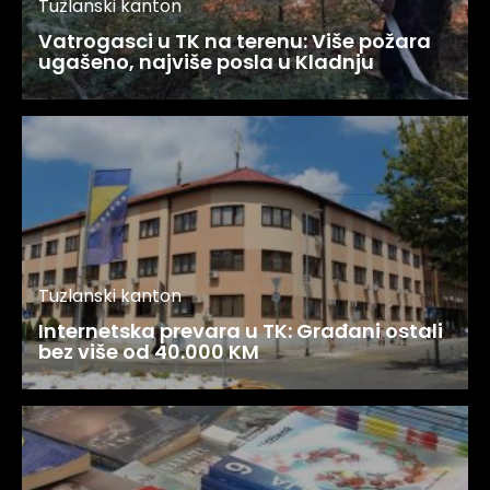
Tuzlanski kanton
Vatrogasci u TK na terenu: Više požara
ugašeno, najviše posla u Kladnju
Tuzlanski kanton
Internetska prevara u TK: Građani ostali
bez više od 40.000 KM