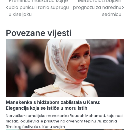
Preminuo muškarac koji je
Meteorolozi objavili
Navigacija
ubio punicu i ranio suprugu
prognozu za narednu
članaka
u Kiseljaku
sedmicu
Povezane vijesti
Manekenka s hidžabom zablistala u Kanu:
Elegancija koja se ističe u moru istih
Norveško-somalijska manekenka Raudah Mohamed, koja nosi
hidžab, oduševila je prisutne na crvenom tepihu 78. izdanja
filmskog festivala u Kanu svojim…