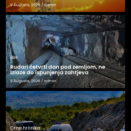
9 Augusta, 2026
/
admin
BiH
Rudari četvrti dan pod zemljom, ne
izlaze do ispunjenja zahtjeva
9 Augusta, 2026
/
admin
Crna hronika