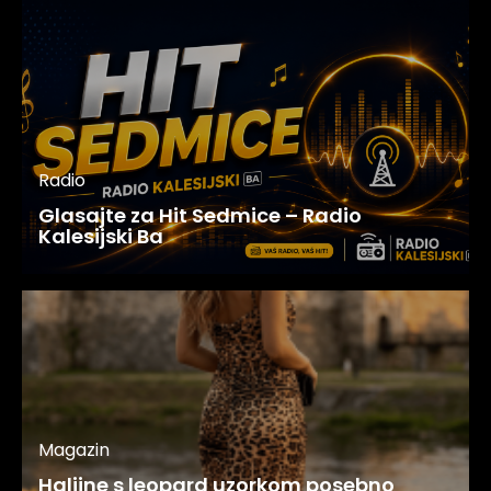
Radio
Glasajte za Hit Sedmice – Radio
Kalesijski Ba
Magazin
Haljine s leopard uzorkom posebno