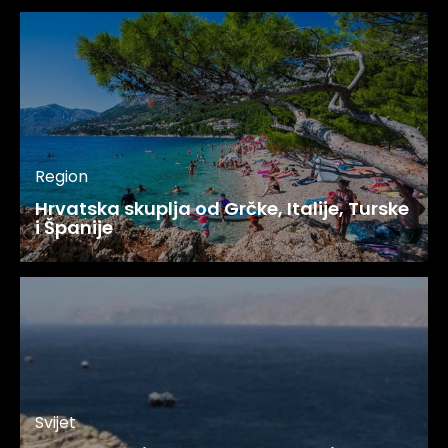
Region
Hrvatska skuplja od Grčke, Italije, Turske
i Španije
Svijet