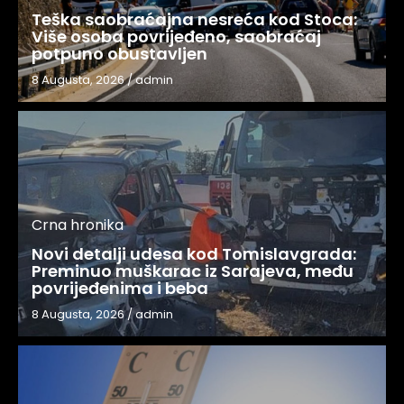
Teška saobraćajna nesreća kod Stoca:
Više osoba povrijeđeno, saobraćaj
potpuno obustavljen
8 Augusta, 2026
/
admin
Crna hronika
Novi detalji udesa kod Tomislavgrada:
Preminuo muškarac iz Sarajeva, među
povrijeđenima i beba
8 Augusta, 2026
/
admin