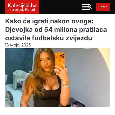
Skip
Kalesijski.ba
Radio
to
Kalesijski Portal
content
Kako će igrati nakon ovoga:
Djevojka od 54 miliona pratilaca
ostavila fudbalsku zvijezdu
18 Maja, 2026