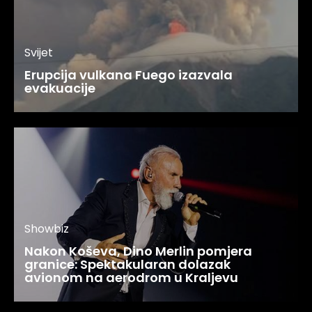
Svijet
Erupcija vulkana Fuego izazvala
evakuacije
Showbiz
Nakon Koševa, Dino Merlin pomjera
granice: Spektakularan dolazak
avionom na aerodrom u Kraljevu