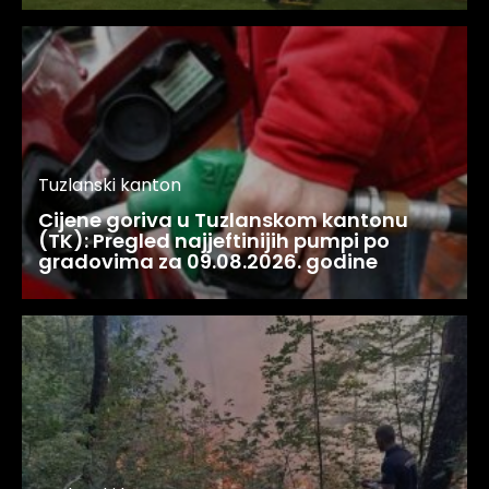
Tuzlanski kanton
Cijene goriva u Tuzlanskom kantonu
(TK): Pregled najjeftinijih pumpi po
gradovima za 09.08.2026. godine