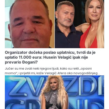
Organizator dočeka poslao uplatnicu, tvrdi da je
uplatio 11.000 eura: Husein Velagić ipak nije
prevario Đogani?
Jučer su me zvali neki njegovi ljudi, kako su rekli „opasni
momci“, i prijetili mi, kaže Velagić Afera oko novogodišnjeg…