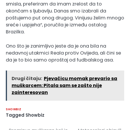
smisla, preferiram da imam zrelost da to
okončam s ljubavlju. Danas smo izabrali da
poštujemo put onog drugog. Vinijusu želim mnogo
sreće i uspjeha“, poručila je između ostalog
Brazilka.
Ono što je zanimljivo jeste da je ona bila na
nedavnoj utakmici Reala protiv Ovijeda, ali čini se
da je to bio samo oproštaj od fudbalskog asa.
Drugi čitaju:
Pjevačicu momak prevario sa
muškarcem: Pitala sam se zašto nije
zainteresovan
SHOWBIZ
Tagged
Showbiz