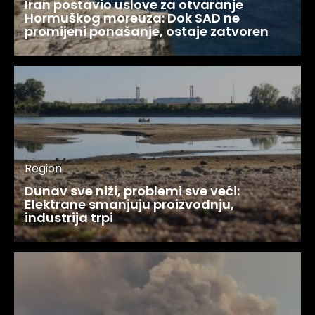
Iran postavio uslove za otvaranje
Hormuškog moreuza: Dok SAD ne
promijeni ponašanje, ostaje zatvoren
Region
Dunav sve niži, problemi sve veći:
Elektrane smanjuju proizvodnju,
industrija trpi