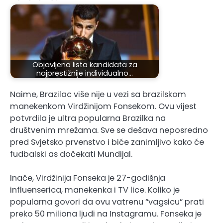
Objavljena lista kandidata za
najprestižnije individualno…
Naime, Brazilac više nije u vezi sa brazilskom
manekenkom Virdžinijom Fonsekom. Ovu vijest
potvrdila je ultra popularna Brazilka na
društvenim mrežama. Sve se dešava neposredno
pred Svjetsko prvenstvo i biće zanimljivo kako će
fudbalski as dočekati Mundijal.
Inače, Virdžinija Fonseka je 27-godišnja
influenserica, manekenka i TV lice. Koliko je
popularna govori da ovu vatrenu “vagsicu” prati
preko 50 miliona ljudi na Instagramu. Fonseka je