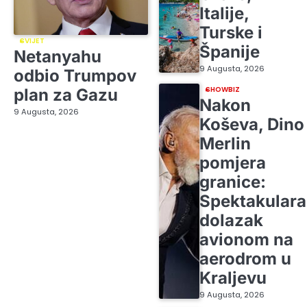
Italije,
Turske i
SVIJET
Španije
Netanyahu
9 Augusta, 2026
odbio Trumpov
SHOWBIZ
plan za Gazu
Nakon
9 Augusta, 2026
Koševa, Dino
Merlin
pomjera
granice:
Spektakular
dolazak
avionom na
aerodrom u
Kraljevu
9 Augusta, 2026