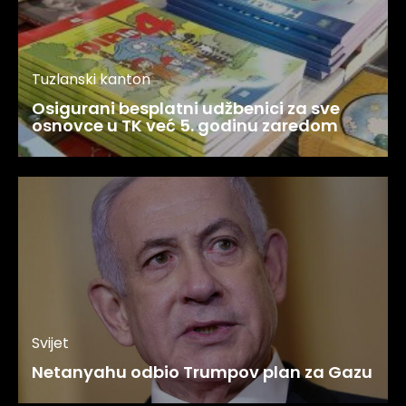
Tuzlanski kanton
Osigurani besplatni udžbenici za sve
osnovce u TK već 5. godinu zaredom
Svijet
Netanyahu odbio Trumpov plan za Gazu