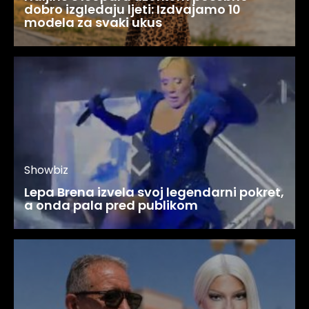
dobro izgledaju ljeti: Izdvajamo 10
modela za svaki ukus
Showbiz
Lepa Brena izvela svoj legendarni pokret,
a onda pala pred publikom