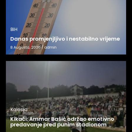
BiH
Danas promjenjljivo i nestabilno vrijeme
8 Augusta, 2026
/
admin
Kalesija
Kikači: Ammar Bašić održao emotivno
predavanje pred punim stadionom