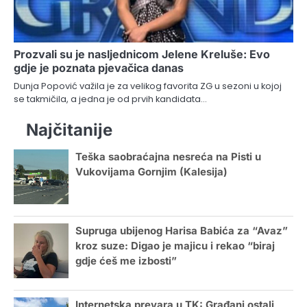
Prozvali su je nasljednicom Jelene Kreluše: Evo
gdje je poznata pjevačica danas
Dunja Popović važila je za velikog favorita ZG u sezoni u kojoj
se takmičila, a jedna je od prvih kandidata…
Najčitanije
Teška saobraćajna nesreća na Pisti u
Vukovijama Gornjim (Kalesija)
Supruga ubijenog Harisa Babića za “Avaz”
kroz suze: Digao je majicu i rekao “biraj
gdje ćeš me izbosti”
Internetska prevara u TK: Građani ostali