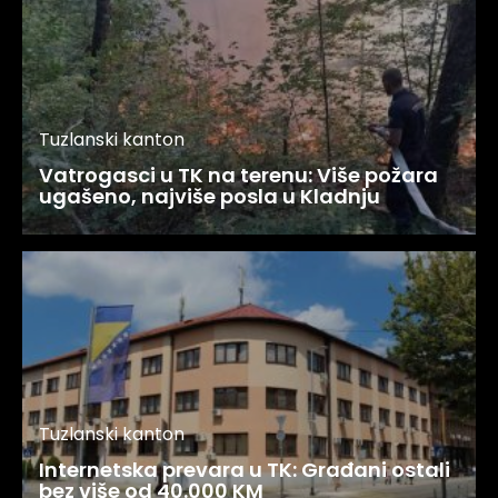
Tuzlanski kanton
Vatrogasci u TK na terenu: Više požara
ugašeno, najviše posla u Kladnju
Tuzlanski kanton
Internetska prevara u TK: Građani ostali
bez više od 40.000 KM