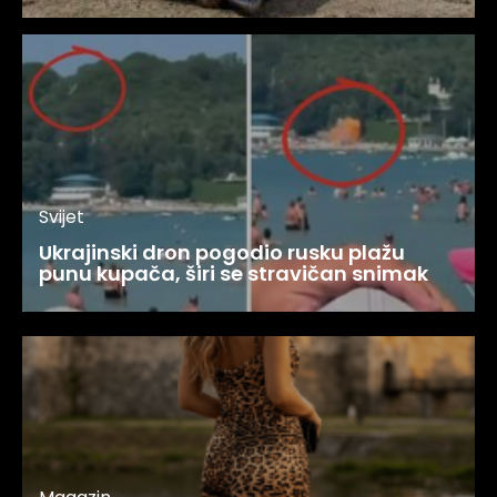
Svijet
Ukrajinski dron pogodio rusku plažu
punu kupača, širi se stravičan snimak