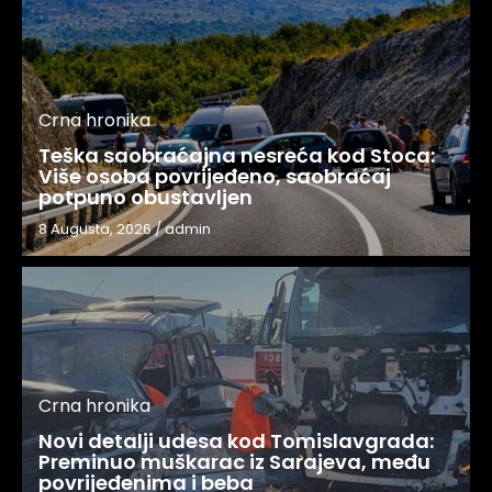
Crna hronika
Teška saobraćajna nesreća kod Stoca:
Više osoba povrijeđeno, saobraćaj
potpuno obustavljen
8 Augusta, 2026
/
admin
Crna hronika
Novi detalji udesa kod Tomislavgrada:
Preminuo muškarac iz Sarajeva, među
povrijeđenima i beba