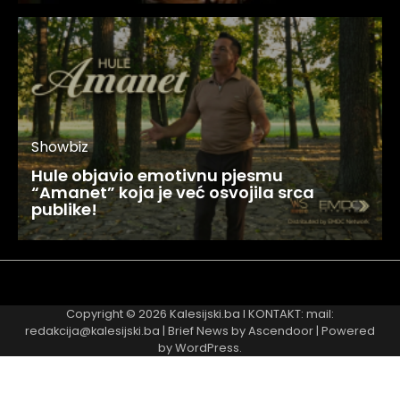
Showbiz
Hule objavio emotivnu pjesmu
“Amanet” koja je već osvojila srca
publike!
Najnovije
Najčitanije
Copyright © 2026
Kalesijski.ba
I KONTAKT: mail:
redakcija@kalesijski.ba | Brief News by
Ascendoor
| Powered
by
WordPress
.