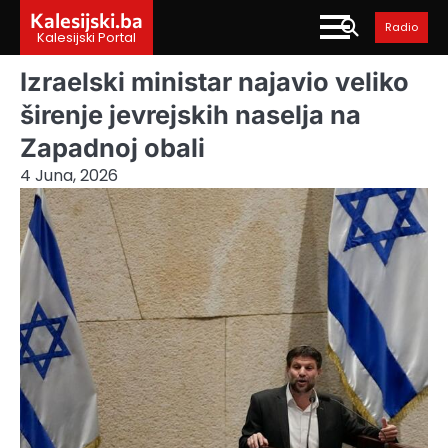
Skip
Kalesijski.ba
Radio
to
Kalesijski Portal
content
Izraelski ministar najavio veliko
širenje jevrejskih naselja na
Zapadnoj obali
4 Juna, 2026