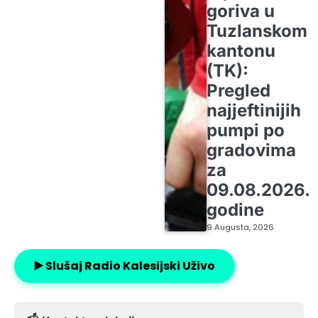
goriva u
Tuzlanskom
kantonu
(TK):
Pregled
najjeftinijih
pumpi po
gradovima
za
09.08.2026.
godine
9 Augusta, 2026
▶️ Slušaj Radio Kalesijski Uživo