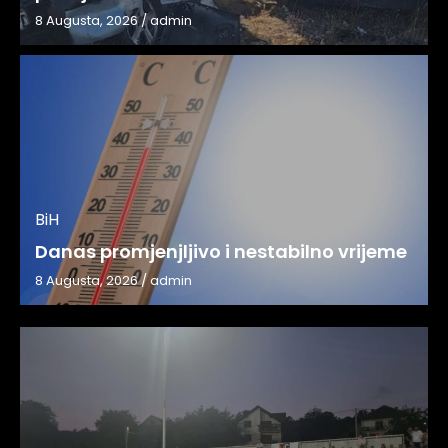
8 Augusta, 2026
/
admin
BiH
Danas promjenjljivo i nestabilno vrijeme
8 Augusta, 2026
/
admin