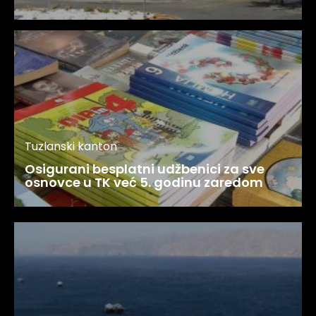
Tuzlanski kanton
Osigurani besplatni udžbenici za sve
osnovce u TK već 5. godinu zaredom