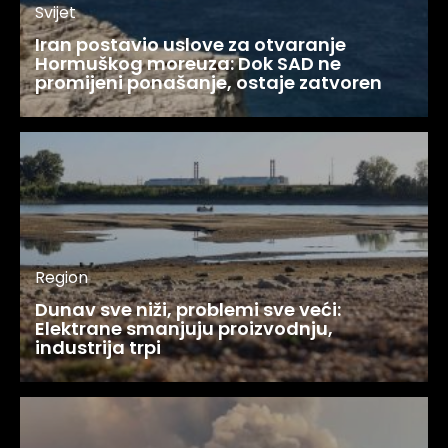
Svijet
Iran postavio uslove za otvaranje
Hormuškog moreuza: Dok SAD ne
promijeni ponašanje, ostaje zatvoren
Region
Dunav sve niži, problemi sve veći:
Elektrane smanjuju proizvodnju,
industrija trpi