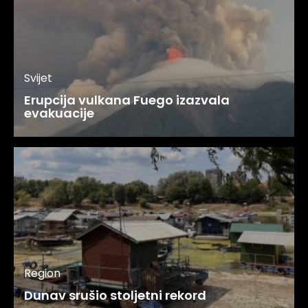
Svijet
Erupcija vulkana Fuego izazvala
evakuacije
Region
Dunav srušio stoljetni rekord