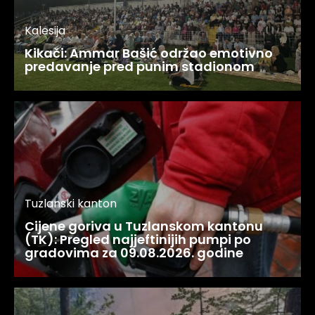
Kalesija
Kikači: Ammar Bašić održao emotivno
predavanje pred punim stadionom
Tuzlanski kanton
Cijene goriva u Tuzlanskom kantonu
(TK): Pregled najjeftinijih pumpi po
gradovima za 09.08.2026. godine