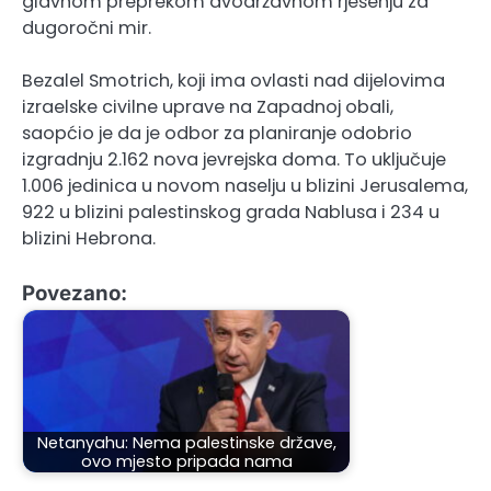
glavnom preprekom dvodržavnom rješenju za
dugoročni mir.
Bezalel Smotrich, koji ima ovlasti nad dijelovima
izraelske civilne uprave na Zapadnoj obali,
saopćio je da je odbor za planiranje odobrio
izgradnju 2.162 nova jevrejska doma. To uključuje
1.006 jedinica u novom naselju u blizini Jerusalema,
922 u blizini palestinskog grada Nablusa i 234 u
blizini Hebrona.
Povezano:
Netanyahu: Nema palestinske države,
ovo mjesto pripada nama