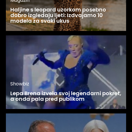
Magazin
Haljine s leopard uzorkom posebno
dobro izgledaju ljeti: Izdvajamo 10
modela za svaki ukus
Showbiz
Lepa Brena izvela svoj legendarni pokret,
a onda pala pred publikom