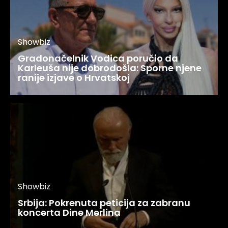
Showbiz
Gradonačelnik Vodica poručio da
Karleuša nije dobrodošla: Sporne njene
ranije izjave o Hrvatskoj
Showbiz
Srbija: Pokrenuta peticija za zabranu
koncerta Dine Merlina