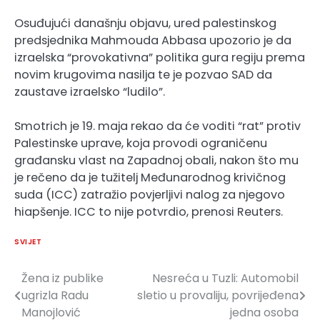
Osuđujući današnju objavu, ured palestinskog
predsjednika Mahmouda Abbasa upozorio je da
izraelska “provokativna” politika gura regiju prema
novim krugovima nasilja te je pozvao SAD da
zaustave izraelsko “ludilo”.
Smotrich je 19. maja rekao da će voditi “rat” protiv
Palestinske uprave, koja provodi ograničenu
građansku vlast na Zapadnoj obali, nakon što mu
je rečeno da je tužitelj Međunarodnog krivičnog
suda (ICC) zatražio povjerljivi nalog za njegovo
hiapšenje. ICC to nije potvrdio, prenosi Reuters.
SVIJET
Žena iz publike
Nesreća u Tuzli: Automobil
Navigacija
ugrizla Radu
sletio u provaliju, povrijeđena
članaka
Manojlović
jedna osoba