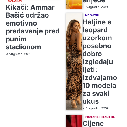
KALESIJA
Kikači: Ammar
9 Augusta, 2026
Bašić održao
MAGAZIN
Haljine s
emotivno
leopard
predavanje pred
uzorkom
punim
posebno
stadionom
dobro
9 Augusta, 2026
izgledaju
ljeti:
Izdvajamo
10 modela
za svaki
ukus
9 Augusta, 2026
TUZLANSKI KANTON
Cijene