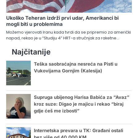
Ukoliko Teheran izdrži prvi udar, Amerikanci bi
mogli biti u problemima
Možemo vjerovati Iranu kada tvrdi da se pripremio za američki
napad, rekao je u “Studiju 4” HRT-a stručnjak za raketne…
Najčitanije
Teška saobraćajna nesreća na Pisti u
Vukovijama Gornjim (Kalesija)
Supruga ubijenog Harisa Babića za “Avaz”
kroz suze: Digao je majicu i rekao “biraj
gdje ćeš me izbosti”
Internetska prevara u TK: Građani ostali
bez više od 40.000 KM