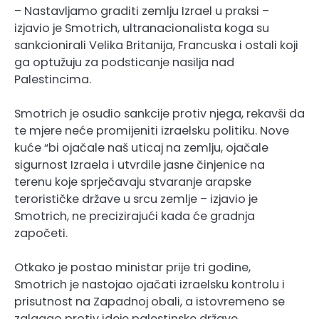
– Nastavljamo graditi zemlju Izrael u praksi –
izjavio je Smotrich, ultranacionalista koga su
sankcionirali Velika Britanija, Francuska i ostali koji
ga optužuju za podsticanje nasilja nad
Palestincima.
Smotrich je osudio sankcije protiv njega, rekavši da
te mjere neće promijeniti izraelsku politiku. Nove
kuće “bi ojačale naš uticaj na zemlju, ojačale
sigurnost Izraela i utvrdile jasne činjenice na
terenu koje sprječavaju stvaranje arapske
terorističke države u srcu zemlje – izjavio je
Smotrich, ne precizirajući kada će gradnja
započeti.
Otkako je postao ministar prije tri godine,
Smotrich je nastojao ojačati izraelsku kontrolu i
prisutnost na Zapadnoj obali, a istovremeno se
zalagao protiv ideje palestinske države.