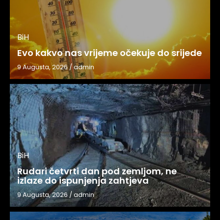
BiH
Evo kakvo nas vrijeme očekuje do srijede
9 Augusta, 2026
/
admin
BiH
Rudari četvrti dan pod zemljom, ne
izlaze do ispunjenja zahtjeva
9 Augusta, 2026
/
admin