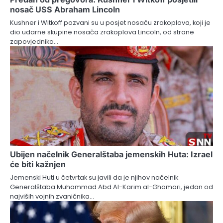
nosač USS Abraham Lincoln
Kushner i Witkoff pozvani su u posjet nosaču zrakoplova, koji je
dio udarne skupine nosača zrakoplova Lincoln, od strane
zapovjednika…
Ubijen načelnik Generalštaba jemenskih Huta: Izrael
će biti kažnjen
Jemenski Huti u četvrtak su javili da je njihov načelnik
Generalštaba Muhammad Abd Al-Karim al-Ghamari, jedan od
najviših vojnih zvaničnika…