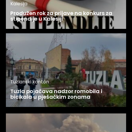
Kalesija
Produžen rok za prijave na konkurs za
stipendije u Kalesiji
Tuzlanski kanton
Tuzla pojačava nadzor romobila i
bicikala u pješačkim zonama