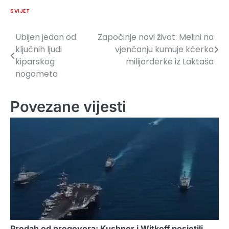
SVIJET
Ubijen jedan od
Započinje novi život: Melini na
Navigacija
ključnih ljudi
vjenčanju kumuje kćerka
članaka
kiparskog
milijarderke iz Laktaša
nogometa
Povezane vijesti
Predah od pregovora: Kushner i Witkoff posjetili