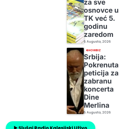
za sve
osnovce u
TK već 5.
godinu
zaredom
5 Augusta, 2026
SHOWBIZ
Srbija:
Pokrenuta
peticija za
zabranu
koncerta
Dine
Merlina
5 Augusta, 2026
▶️ Slušaj Radio Kalesijski Uživo