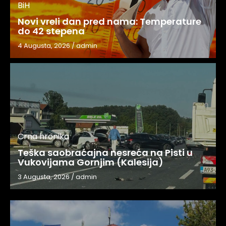
BiH
Novi vreli dan pred nama: Temperature
do 42 stepena
4 Augusta, 2026
/
admin
Crna hronika
Teška saobraćajna nesreća na Pisti u
Vukovijama Gornjim (Kalesija)
3 Augusta, 2026
/
admin