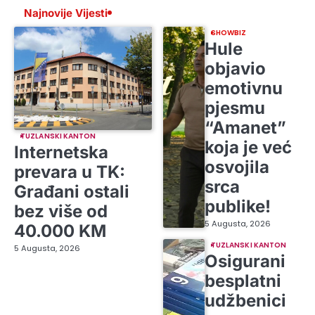
Najnovije Vijesti
SHOWBIZ
Hule
objavio
emotivnu
pjesmu
“Amanet”
TUZLANSKI KANTON
koja je već
Internetska
osvojila
prevara u TK:
srca
Građani ostali
publike!
bez više od
5 Augusta, 2026
40.000 KM
TUZLANSKI KANTON
5 Augusta, 2026
Osigurani
besplatni
udžbenici