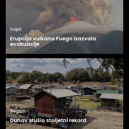
Svijet
Erupcija vulkana Fuego izazvala
evakuacije
Region
Dunav srušio stoljetni rekord