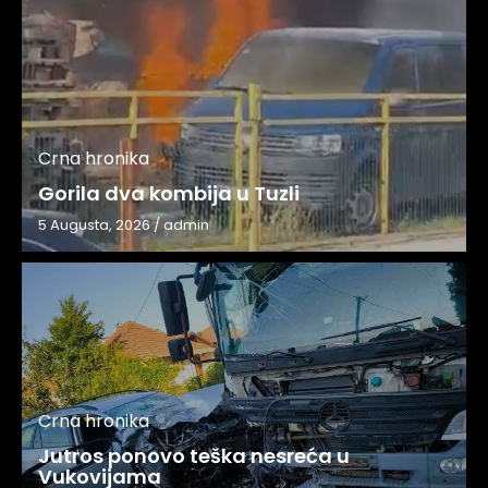
Crna hronika
Gorila dva kombija u Tuzli
5 Augusta, 2026
/
admin
Crna hronika
Jutros ponovo teška nesreća u
Vukovijama