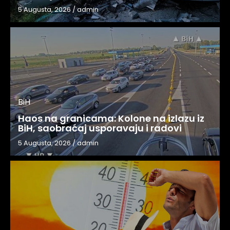
5 Augusta, 2026
/
admin
BiH
Haos na granicama: Kolone na izlazu iz
BiH, saobraćaj usporavaju i radovi
5 Augusta, 2026
/
admin