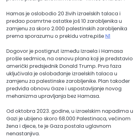
Hamas je oslobodio 20 živih izraelskih talaca i
predao posmrtne ostatke još 10 zarobljenika u
zamjenu za skoro 2.000 palestinskih zarobljenika
prema sporazumu o prekidu vatre,piše
N1
Dogovor je postignut između Izraela i Hamasa
prošle sedmice, na osnovu plana koji je predstavio
američki predsjednik Donald Trump. Prva faza
uključivala je oslobađanje izraelskih talaca u
zamjenu za palestinske zarobljenike. Plan također
predviđa obnovu Gaze i uspostavljanje novog
mehanizma upravljanja bez Hamasa.
Od oktobra 2023. godine, u izraelskim napadima u
Gazi je ubijeno skoro 68.000 Palestinaca, većinom
žena i djece, te je Gaza postala uglavnom
nenastanjiva.