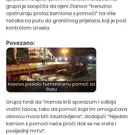
grupa je saopćila da njeni članovi “trenutno
opstruiraju prolaz kamiona s pomoći” na više
tačaka na putu do graničnog prijelaza, koji je pod
kontrolom Izraela.
Povezano:
Kosovo poslalo humanitarnu pomoć za
Gazu
Grupa tvrdi da “Hamas krši sporazum i odbija
vratiti taoce, tako da pomoć koja im omogućava
obnovu mora biti zaustavljena”, dodajući: “Nijedan
kamion s pomoći neće proći dok se ne vrate i
posljednji mrtvi”.