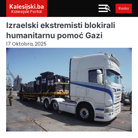
Skip
Kalesijski.ba
Radio
to
Kalesijski Portal
content
Izraelski ekstremisti blokirali
humanitarnu pomoć Gazi
17 Oktobra, 2025