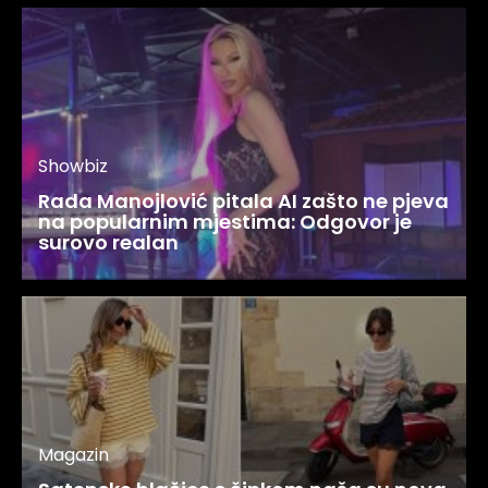
Showbiz
Rada Manojlović pitala AI zašto ne pjeva
na popularnim mjestima: Odgovor je
surovo realan
Magazin