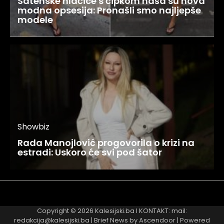
Satenske hlačice s čipkom naša su nova
modna opsesija: Pronašli smo najljepše
modele
Showbiz
Rada Manojlović progovorila o krizi na
estradi: Uskoro će svi pod šator
Najnovije
Najčitanije
Copyright © 2026
Kalesijski.ba
I KONTAKT: mail:
redakcija@kalesijski.ba | Brief News by
Ascendoor
| Powered