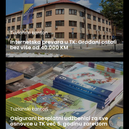
Tuzlanski kanton
Internetska prevara u TK: Građani ostali
bez više od 40.000 KM
Tuzlanski kanton
Osigurani besplatni udžbenici za sve
osnovce u TK već 5. godinu zaredom