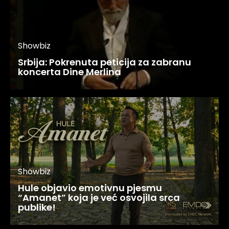
Showbiz
Srbija: Pokrenuta peticija za zabranu
koncerta Dine Merlina
Showbiz
Hule objavio emotivnu pjesmu
“Amanet” koja je već osvojila srca
publike!