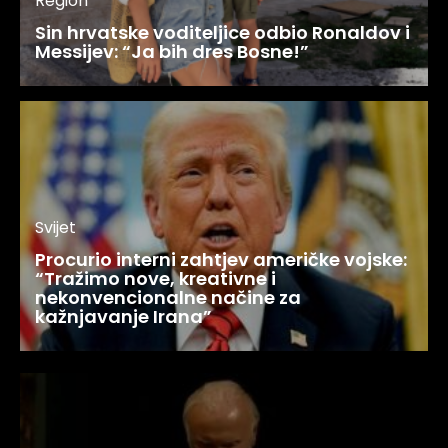
Region
Sin hrvatske voditeljice odbio Ronaldov i
Messijev: “Ja bih dres Bosne!”
Svijet
Procurio interni zahtjev američke vojske:
“Tražimo nove, kreativne i
nekonvencionalne načine za
kažnjavanje Irana”