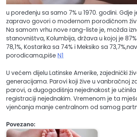
u poređenju sa samo 7% u 1970. godini. Gdje 
zapravo govori o modernom porodičnom život
Na samom vrhu nove rang-liste je, možda izn
stanovništva, Kolumbija, država u kojoj je 87
78,1%, Kostarika sa 74% i Meksiko sa 73,7%,n
porodicama,piše
N1
U većem dijelu Latinske Amerike, zajednički ž
generacijama. Parovi koji žive u vanbračnoj z
parovi, a dugogodišnja nejednakost je učinil
registraciji nejednakim. Vremenom je ta mješavi
vjenčanja manje centralnom od samog partn
Povezano: