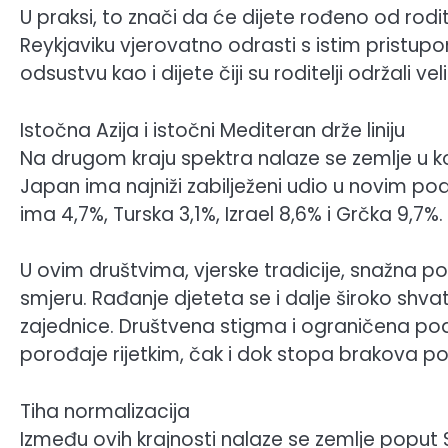
U praksi, to znači da će dijete rođeno od rodit
Reykjaviku vjerovatno odrasti s istim pristupom
odsustvu kao i dijete čiji su roditelji održali ve
Istočna Azija i istočni Mediteran drže liniju
Na drugom kraju spektra nalaze se zemlje u k
Japan ima najniži zabilježeni udio u novim p
ima 4,7%, Turska 3,1%, Izrael 8,6% i Grčka 9,7%.
U ovim društvima, vjerske tradicije, snažna po
smjeru. Rađanje djeteta se i dalje široko sh
zajednice. Društvena stigma i ograničena po
porođaje rijetkim, čak i dok stopa brakova p
Tiha normalizacija
Između ovih krajnosti nalaze se zemlje poput 