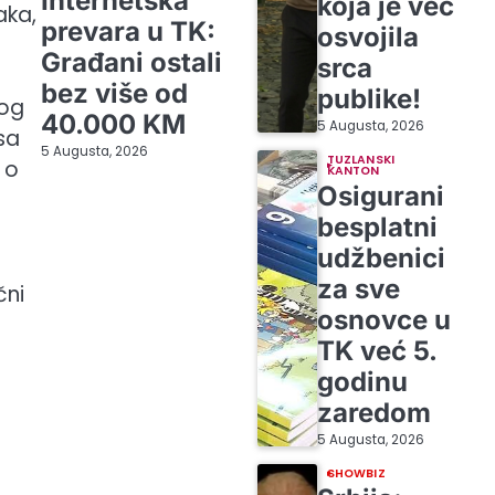
Internetska
koja je već
aka,
prevara u TK:
osvojila
Građani ostali
srca
bez više od
publike!
kog
40.000 KM
5 Augusta, 2026
sa
5 Augusta, 2026
TUZLANSKI
 o
KANTON
Osigurani
besplatni
udžbenici
za sve
čni
osnovce u
TK već 5.
godinu
zaredom
5 Augusta, 2026
SHOWBIZ