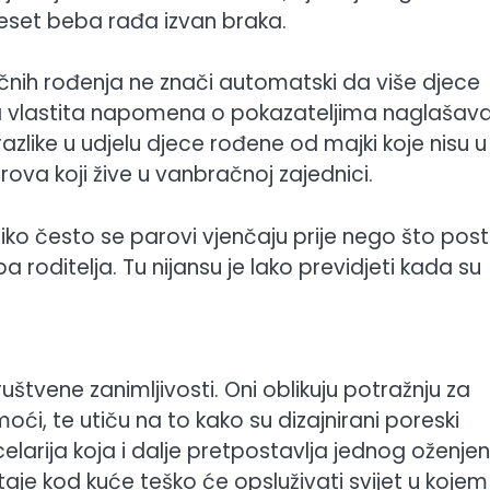
d deset beba rađa izvan braka.
ačnih rođenja ne znači automatski da više djece
a vlastita napomena o pokazateljima naglašav
azlike u udjelu djece rođene od majki koje nisu u
va koji žive u vanbračnoj zajednici.
oliko često se parovi vjenčaju prije nego što pos
a roditelja. Tu nijansu je lako previdjeti kada su
uštvene zanimljivosti. Oni oblikuju potražnju za
ći, te utiču na to kako su dizajnirani poreski
celarija koja i dalje pretpostavlja jednog oženje
aje kod kuće teško će opsluživati ​​svijet u kojem