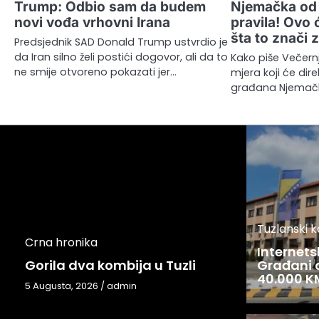
Trump: Odbio sam da budem
Njemačka od 1
novi vođa vrhovni Irana
pravila! Ovo 
šta to znači 
Predsjednik SAD Donald Trump ustvrdio je
da Iran silno želi postići dogovor, ali da to
Kako piše Večernji
ne smije otvoreno pokazati jer…
mjera koji će dir
građana Njemačke
Tuzlanski 
Crna hronika
Internets
Gorila dva kombija u Tuzli
Građani o
40.000 K
5 Augusta, 2026
/
admin