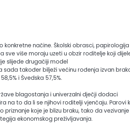
 konkretne načine. Školski obrasci, papirologija
sve više moraju uzeti u obzir roditelje koji dijel
lje slijede drugačiji model
a sada također bilježi većinu rođenja izvan brak
a 58,5% i Švedska 57,5%.
žave blagostanja i univerzalni dječji dodaci
a to da li se njihovi roditelji vjenčaju. Parovi k
 priznanje koje je blizu braku, tako da vezivanje
trategija ekonomskog preživljavanja.