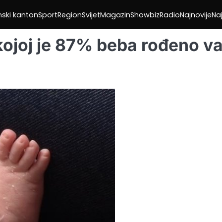
nski kanton
Sport
Region
Svijet
Magazin
Showbiz
Radio
Najnovije
Naj
kojoj je 87% beba rođeno v