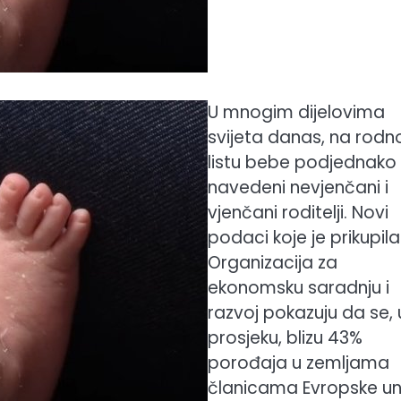
U mnogim dijelovima
svijeta danas, na rod
listu bebe podjednako
navedeni nevjenčani i
vjenčani roditelji. Novi
podaci koje je prikupila
Organizacija za
ekonomsku saradnju i
razvoj pokazuju da se, 
prosjeku, blizu 43%
porođaja u zemljama
članicama Evropske un