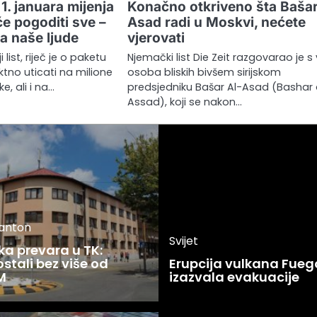
. januara mijenja
Konačno otkriveno šta Bašar
će pogoditi sve –
Asad radi u Moskvi, nećete
za naše ljude
vjerovati
 list, riječ je o paketu
Njemački list Die Zeit razgovarao je s 
ektno uticati na milione
osoba bliskih bivšem sirijskom
, ali i na…
predsjedniku Bašar Al-Asad (Bashar 
Assad), koji se nakon…
kanton
Svijet
ka prevara u TK:
stali bez više od
Erupcija vulkana Fueg
M
izazvala evakuacije