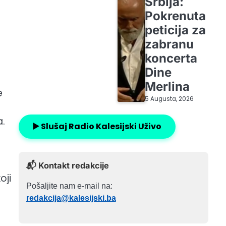
Srbija:
Pokrenuta
peticija za
zabranu
koncerta
Dine
Merlina
e
5 Augusta, 2026
a.
▶️ Slušaj Radio Kalesijski Uživo
📬 Kontakt redakcije
oji
Pošaljite nam e-mail na:
redakcija@kalesijski.ba