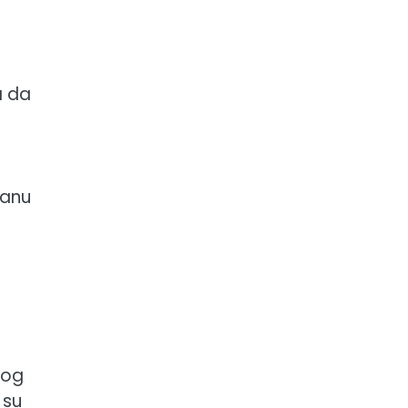
a da
tanu
nog
 su