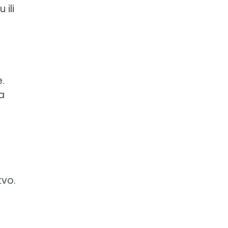
 ili
.
a
tvo.