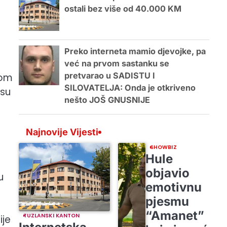
ostali bez više od 40.000 KM
Preko interneta mamio djevojke, pa
već na prvom sastanku se
pretvarao u SADISTU I
nom
SILOVATELJA: Onda je otkriveno
 su
nešto JOŠ GNUSNIJE
Najnovije Vijesti
SHOWBIZ
Hule
objavio
u
emotivnu
pjesmu
“Amanet”
TUZLANSKI KANTON
ije