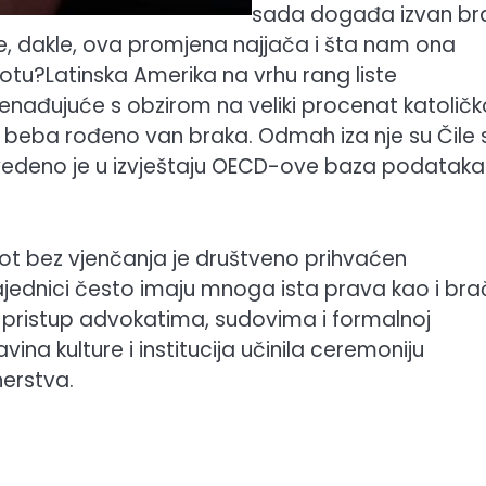
sada događa izvan br
je, dakle, ova promjena najjača i šta nam ona
u?Latinska Amerika na vrhu rang liste
enađujuće s obzirom na veliki procenat katolič
% beba rođeno van braka. Odmah iza nje su Čile 
avedeno je u izvještaju OECD-ove baza podataka
ivot bez vjenčanja je društveno prihvaćen
ajednici često imaju mnoga ista prava kao i bra
a pristup advokatima, sudovima i formalnoj
na kulture i institucija učinila ceremoniju
erstva.