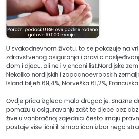
Porazni podaci: U BiH ove godine rođeno
gotovo 10.000 manje…
U svakodnevnom životu, to se pokazuje na vrlo
zdravstvenog osiguranja i pravila nasljeđivanja 
dom i djecu, ali ne i vjenčani list.Nordijske zem
Nekoliko nordijskih i zapadnoevropskih zemalj
Island bilježi 69,4%, Norveška 61,2%, Francusk
Ovdje priča izgleda malo drugačije. Snažne dr
pomažu u osiguravanju zaštite djece bez obzira n
žive u vanbračnoj zajednici često imaju pravno
postaje više lični ili simboličan izbor nego s