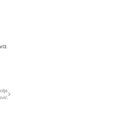
va.
alje
avić