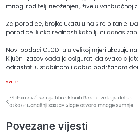
mnogi roditelji neoženjeni, žive u vanbračnoj z
Za porodice, brojke ukazuju na šire pitanje. Da
porodice ili oko realnosti kako ljudi danas zapr
Novi podaci OECD-a u velikoj mjeri ukazuju na 
Ključni izazov sada je osigurati da svako dijet
odrastati u stabilnom i dobro podržanom d
SVIJET
Maksimović se nije htio skloniti Borcu i zato je dobio
Navigacija
otkaz? Današnji sastav Sloge otvara mnoge sumnje
članaka
Povezane vijesti