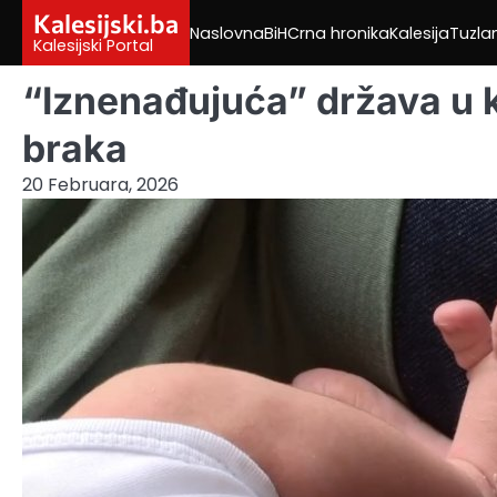
Skip
Kalesijski.ba
Naslovna
BiH
Crna hronika
Kalesija
Tuzla
to
Kalesijski Portal
content
“Iznenađujuća” država u 
braka
20 Februara, 2026