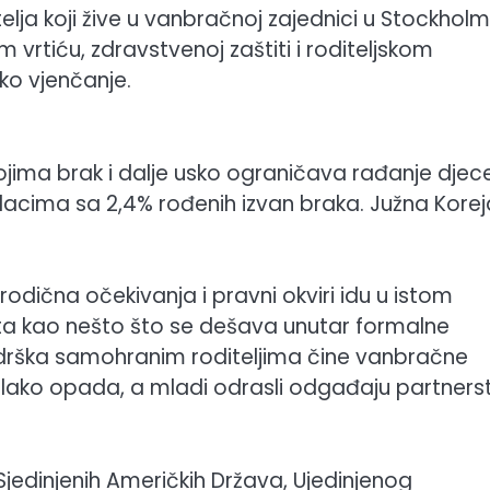
elja koji žive u vanbračnoj zajednici u Stockholmu
 vrtiću, zdravstvenoj zaštiti i roditeljskom
liko vjenčanje.
ojima brak i dalje usko ograničava rađanje djece
odacima sa 2,4% rođenih izvan braka. Južna Korej
rodična očekivanja i pravni okviri idu u istom
vata kao nešto što se dešava unutar formalne
drška samohranim roditeljima čine vanbračne
olako opada, a mladi odrasli odgađaju partners
Sjedinjenih Američkih Država, Ujedinjenog