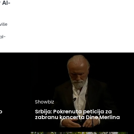
 Al-
više
al-
Showbiz
o
Srbija: Pokrenuta peticija za
zabranu koncerta Dine Merlina