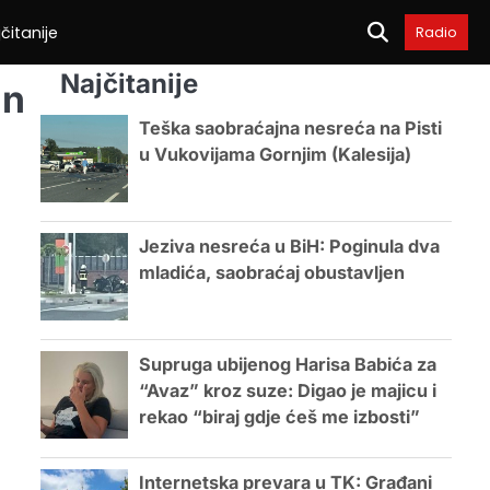
čitanije
Radio
Najčitanije
an
Teška saobraćajna nesreća na Pisti
u Vukovijama Gornjim (Kalesija)
Jeziva nesreća u BiH: Poginula dva
mladića, saobraćaj obustavljen
Supruga ubijenog Harisa Babića za
“Avaz” kroz suze: Digao je majicu i
rekao “biraj gdje ćeš me izbosti”
Internetska prevara u TK: Građani