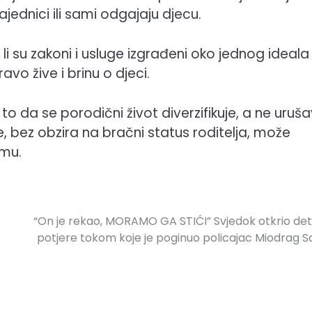
ajednici ili sami odgajaju djecu.
 li su zakoni i usluge izgrađeni oko jednog ideala
avo žive i brinu o djeci.
to da se porodični život diverzifikuje, a ne uruša
e, bez obzira na bračni status roditelja, može
omu.
“On je rekao, MORAMO GA STIĆI” Svjedok otkrio det
potjere tokom koje je poginuo policajac Miodrag S