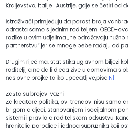
Kraljevstva, Italije i Austrije, gdje se četiri o
Istraživači primjećuju da porast broja vanbr
odrasta samo s jednim roditeljem. OECD-ov
razlike u ovim udjelima „ne odražavaju nužno r
partnerstvu“ jer se mnoge bebe rađaju od paro
Drugim riječima, statistika uglavnom bilježi k
roditelji, a ne da li djeca žive u domovima s ob
naslovne brojke toliko upečatljive,piše
N1
Zašto su brojevi važni
Za kreatore politika, ovi trendovi nisu samo dr
brigom o djeci, stanovanjem i socijalnom pomo
sistemi i pravila o roditeljskom odsustvu. Kan
hranitelja porodice i jednog supružnika koji ost