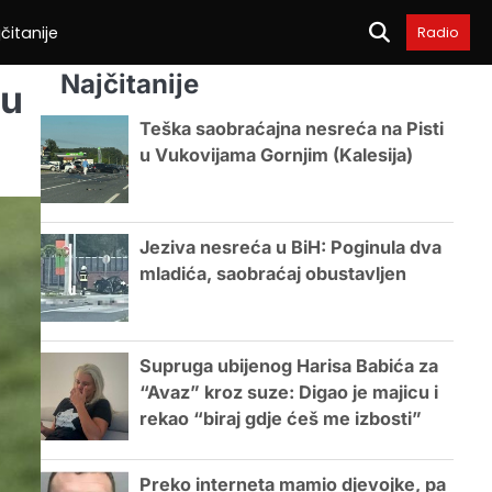
čitanije
Radio
Najčitanije
šu
Teška saobraćajna nesreća na Pisti
u Vukovijama Gornjim (Kalesija)
Jeziva nesreća u BiH: Poginula dva
mladića, saobraćaj obustavljen
Supruga ubijenog Harisa Babića za
“Avaz” kroz suze: Digao je majicu i
rekao “biraj gdje ćeš me izbosti”
Preko interneta mamio djevojke, pa