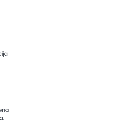
ija
jena
a.