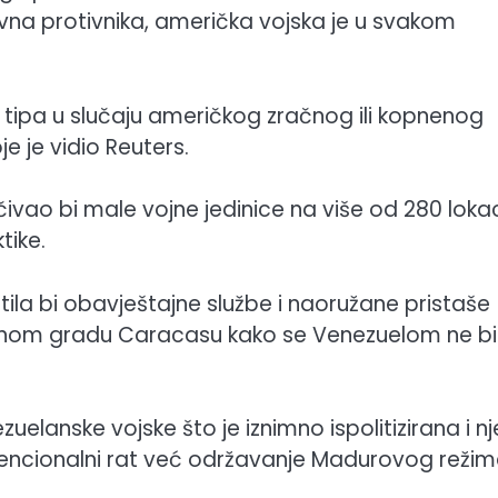
avna protivnika, američka vojska je u svakom
g tipa u slučaju američkog zračnog ili kopnenog
e je vidio Reuters.
čivao bi male vojne jedinice na više od 280 lokac
tike.
stila bi obavještajne službe i naoružane pristaše
avnom gradu Caracasu kako se Venezuelom ne bi
uelanske vojske što je iznimno ispolitizirana i n
encionalni rat već održavanje Madurovog režim