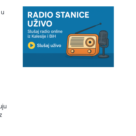
 u
uju
z