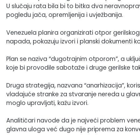
U slučaju rata bila bi to bitka dva neravnopr
pogledu jača, opremljenija i uvježbanija.
Venezuela planira organizirati otpor gerilsko
napada, pokazuju izvori i planski dokumenti koj
Plan se naziva “dugotrajnim otporom”, a uklju
koje bi provodile sabotaže i druge gerilske tak
Druga strategija, nazvana “anarhizacija”, kori
vladajuće stranke za stvaranje nereda u gl
moglo upravljati, kažu izvori.
Analitičari navode da je najveći problem venez
glavna uloga već dugo nije priprema za konv