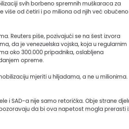
izaciji svih borbeno spremnih muškaraca za
više od četiri i po miliona od njih već obučeno
a. Reuters piše, pozivajući se na šest izvora
a, da je venezuelska vojska, koja u regularnim
a oko 300.000 pripadnika, oslabljena
adanjem opreme.
obilizaciju mjeriti u hiljadama, a ne u milionima.
e i SAD-a nije samo retorička. Obje strane djel
 upozoravaju da bi ova napetost mogla prerasti i