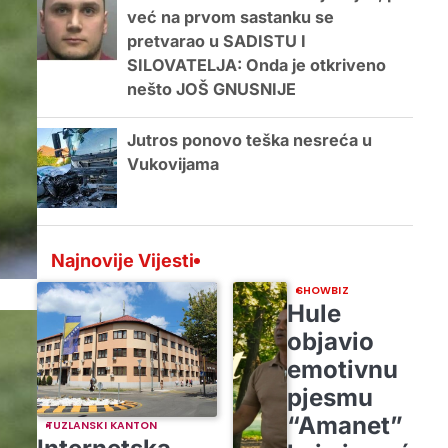
već na prvom sastanku se
pretvarao u SADISTU I
SILOVATELJA: Onda je otkriveno
nešto JOŠ GNUSNIJE
Jutros ponovo teška nesreća u
Vukovijama
Najnovije Vijesti
SHOWBIZ
Hule
objavio
emotivnu
pjesmu
“Amanet”
TUZLANSKI KANTON