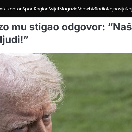
nski kanton
Sport
Region
Svijet
Magazin
Showbiz
Radio
Najnovije
Naj
rzo mu stigao odgovor: “Na
ljudi!”