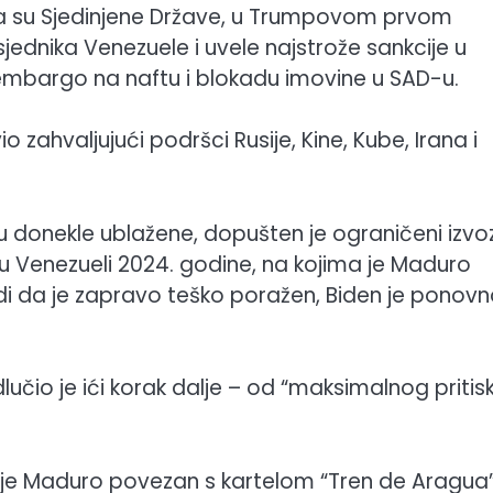
kada su Sjedinjene Države, u Trumpovom prvom
dnika Venezuele i uvele najstrože sankcije u
 embargo na naftu i blokadu imovine u SAD-u.
io zahvaljujući podršci Rusije, Kine, Kube, Irana i
u donekle ublažene, dopušten je ograničeni izvo
 u Venezueli 2024. godine, na kojima je Maduro
rdi da je zapravo teško poražen, Biden je ponov
učio je ići korak dalje – od “maksimalnog pritis
 je Maduro povezan s kartelom “Tren de Aragua”