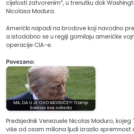
cijelosti zatvorenim”, u trenutku dok Washing
Nicolasa Madura.
Američki napadi na brodove koji navodno pre
a istodobno se u regiji gomilaju američke voj
operacije CIA-e.
Povezano:
MA, DA LI JE OVO MOGUĆE?! Tramp
šokirao sve odreda
Predsjednik Venezuele Nicolas Maduro, kojeg 
više od osam miliona ljudi izrazilo spremnost 