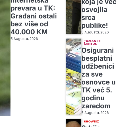
Internetska
koja je već
prevara u TK:
osvojila
Građani ostali
srca
bez više od
publike!
40.000 KM
5 Augusta, 2026
5 Augusta, 2026
TUZLANSKI
KANTON
Osigurani
besplatni
udžbenici
za sve
osnovce u
TK već 5.
godinu
zaredom
5 Augusta, 2026
SHOWBIZ