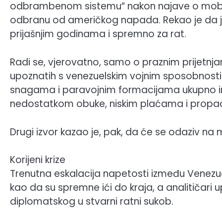
odbrambenom sistemu” nakon najave o mobil
odbranu od američkog napada. Rekao je da je 
prijašnjim godinama i spremno za rat.
Radi se, vjerovatno, samo o praznim prijetnjam
upoznatih s venezuelskim vojnim sposobnostim
snagama i paravojnim formacijama ukupno im
nedostatkom obuke, niskim plaćama i prop
Drugi izvor kazao je, pak, da će se odaziv na m
Korijeni krize
Trenutna eskalacija napetosti između Venezuel
kao da su spremne ići do kraja, a analitičari
diplomatskog u stvarni ratni sukob.