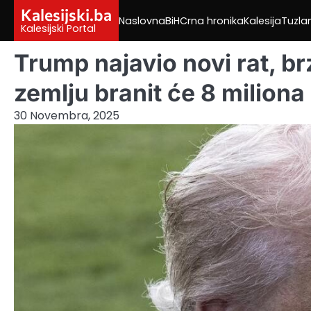
Skip
Kalesijski.ba
Naslovna
BiH
Crna hronika
Kalesija
Tuzla
to
Kalesijski Portal
content
Trump najavio novi rat, b
zemlju branit će 8 miliona 
30 Novembra, 2025