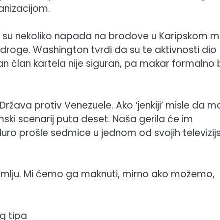
ganizacijom.
e su nekoliko napada na brodove u Karipskom m
e droge. Washington tvrdi da su te aktivnosti dio
an član kartela nije siguran, pa makar formalno 
h Država protiv Venezuele. Ako ‘jenkiji’ misle da 
mski scenarij puta deset. Naša gerila će im
duro prošle sedmice u jednom od svojih televizijs
 zemlju. Mi ćemo ga maknuti, mirno ako možemo,
g tipa