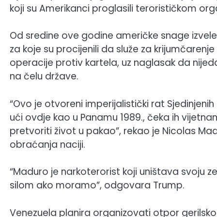
koji su Amerikanci proglasili terorističkom or
Od sredine ove godine američke snage izvel
za koje su procijenili da služe za krijumčarenj
operacije protiv kartela, uz naglasak da nijed
na čelu države.
“Ovo je otvoreni imperijalistički rat Sjedinjeni
ući ovdje kao u Panamu 1989., čeka ih vijetna
pretvoriti život u pakao”, rekao je Nicolas Ma
obraćanja naciji.
“Maduro je narkoterorist koji uništava svoju
silom ako moramo”, odgovara Trump.
Venezuela planira organizovati otpor gerilsko