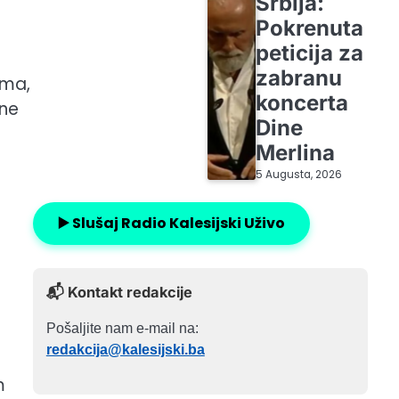
Srbija:
Pokrenuta
peticija za
zabranu
ima,
koncerta
jne
Dine
Merlina
5 Augusta, 2026
▶️ Slušaj Radio Kalesijski Uživo
📬 Kontakt redakcije
Pošaljite nam e-mail na:
redakcija@kalesijski.ba
m