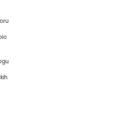
oru
bio
mogu
kih