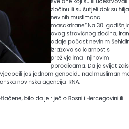
sve one koji su ili učestvovali
zločinu ili su šutjeli dok su hil
nevinih muslimana
masakrirane”.Na 30. godišnji
ovog stravičnog zločina, Iran
odaje počast nevinim šehidi
izražava solidarnost s
preživjelima i njihovim
porodicama. Da je svijet zai
s svjedočili još jednom genocidu nad muslimanim
iranska novinska agencija IRNA.
tlačene, bilo da je riječ o Bosni i Hercegovini ili