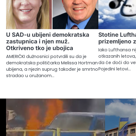
U SAD-u ubijeni demokratska
Stotine Lufth
zastupnica i njen muž.
prizemljeno z
Otkriveno tko je ubojica
Iako Lufthansa ni
otkazanih letova,
AMERIČKI dužnosnici potvrdili su da je
da će doći do vel
demokratska političarka Melissa Hortman
Pojedini letovi…
ubijena, a njezin suprug također je smrtno
stradao u oružanom…