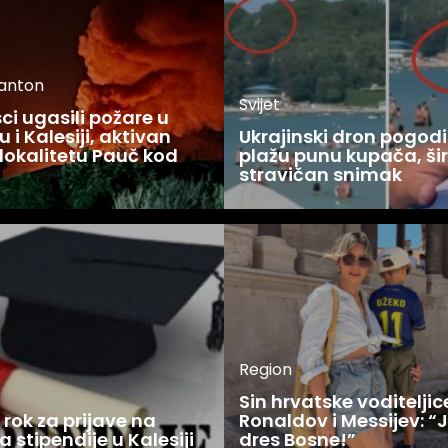
kanton
Svijet
i ugasili požare u
 i Kalesiji, aktivan
Ukrajinski dron pogodi
lokalitetu Pauč kod
plažu punu kupača, šir
stravičan snimak
Region
Sin hrvatske voditelji
rok za prijave na
Ronaldov i Messijev: “
a stipendije u Kalesiji
dres Bosne!”