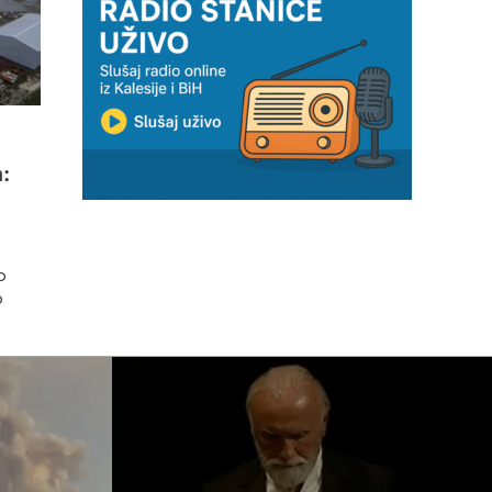
m
:
o
o