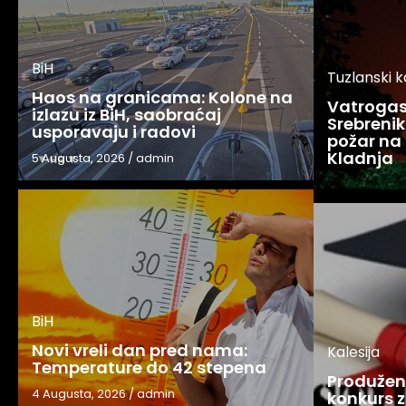
BiH
Tuzlanski 
Haos na granicama: Kolone na
Vatrogasc
izlazu iz BiH, saobraćaj
Srebreniku
usporavaju i radovi
požar na 
Kladnja
5 Augusta, 2026
/
admin
BiH
Novi vreli dan pred nama:
Kalesija
Temperature do 42 stepena
Produžen 
4 Augusta, 2026
/
admin
konkurs z