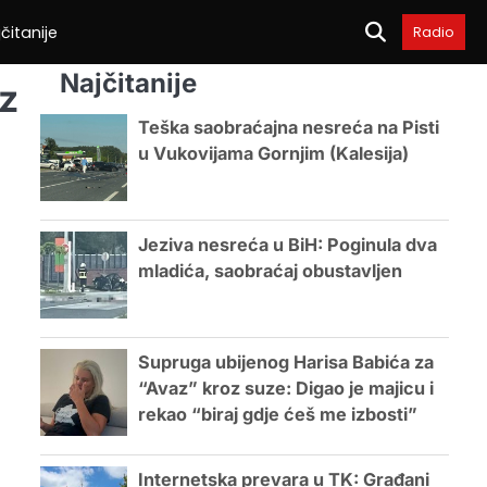
čitanije
Radio
Najčitanije
iz
Teška saobraćajna nesreća na Pisti
u Vukovijama Gornjim (Kalesija)
Jeziva nesreća u BiH: Poginula dva
mladića, saobraćaj obustavljen
Supruga ubijenog Harisa Babića za
“Avaz” kroz suze: Digao je majicu i
rekao “biraj gdje ćeš me izbosti”
Internetska prevara u TK: Građani