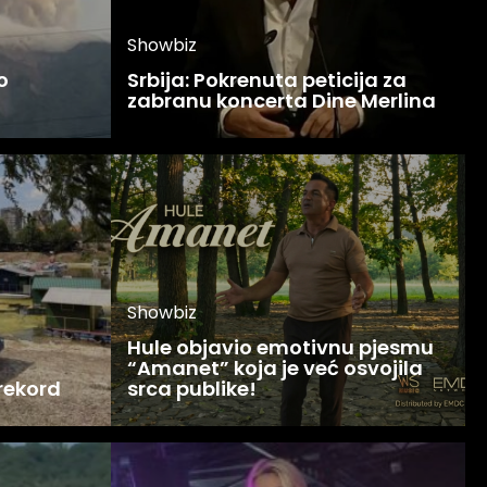
Showbiz
o
Srbija: Pokrenuta peticija za
zabranu koncerta Dine Merlina
Showbiz
Hule objavio emotivnu pjesmu
“Amanet” koja je već osvojila
 rekord
srca publike!