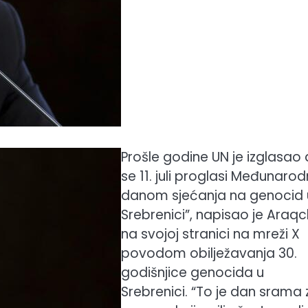
Prošle godine UN je izglasao
se 11. juli proglasi Međunaro
danom sjećanja na genocid 
Srebrenici”, napisao je Araqc
na svojoj stranici na mreži X
povodom obilježavanja 30.
godišnjice genocida u
Srebrenici. “To je dan srama 