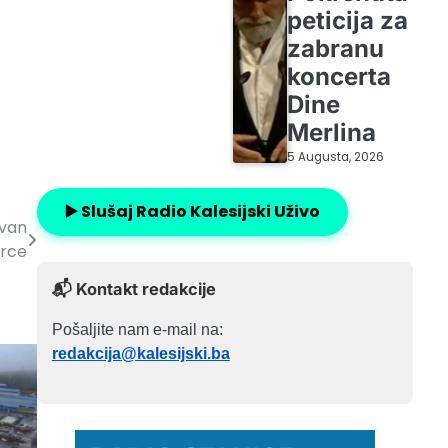
peticija za
zabranu
koncerta
Dine
Merlina
5 Augusta, 2026
▶️ Slušaj Radio Kalesijski Uživo
ivan
srce
📬 Kontakt redakcije
Pošaljite nam e-mail na:
redakcija@kalesijski.ba