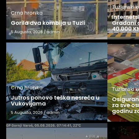
Tuzlanski 
Crna hronika
Internets
Gorila dva kombija u Tuzli
Građani o
40.000 K
5 Augusta, 2026
/
admin
Crna hronika
Tuzlanski 
Jutros ponovo teška nesreća u
Osigurani
Vukovijama
za sve os
godinu 
5 Augusta, 2026
/
admin