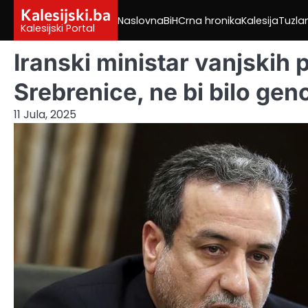
Skip
Kalesijski.ba
Naslovna
BiH
Crna hronika
Kalesija
Tuzla
to
Kalesijski Portal
content
Iranski ministar vanjskih p
Srebrenice, ne bi bilo gen
11 Jula, 2025