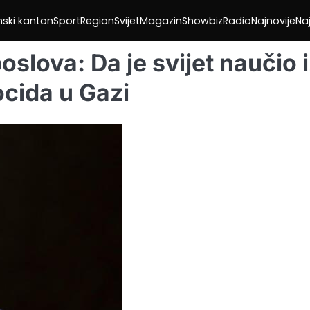
nski kanton
Sport
Region
Svijet
Magazin
Showbiz
Radio
Najnovije
Naj
oslova: Da je svijet naučio 
ocida u Gazi