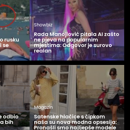
Showbiz
Rada Manojlović pitala AI zašto
o rusku
ne pjeva na popularnim
i se
mjestima: Odgovor je surovo
realan
Magazin
ce odbio
Satenske hlačice s čipkom
Ja bih
naša su nova modna opsesija:
Pronašli smo najljepše modele