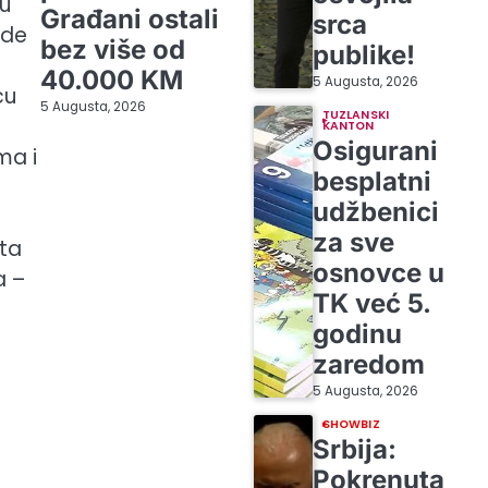
 u
Građani ostali
srca
jade
bez više od
publike!
40.000 KM
5 Augusta, 2026
cu
5 Augusta, 2026
TUZLANSKI
KANTON
Osigurani
ma i
besplatni
udžbenici
za sve
sta
osnovce u
a –
TK već 5.
godinu
zaredom
5 Augusta, 2026
SHOWBIZ
Srbija:
Pokrenuta