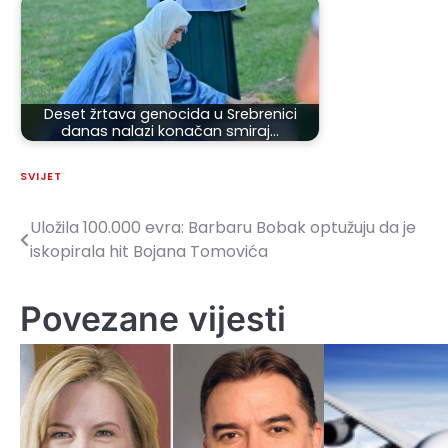
Deset žrtava genocida u Srebrenici
danas nalazi konačan smiraj…
SVIJET
Uložila 100.000 evra: Barbaru Bobak optužuju da je
Navigacija
iskopirala hit Bojana Tomovića
članaka
Povezane vijesti