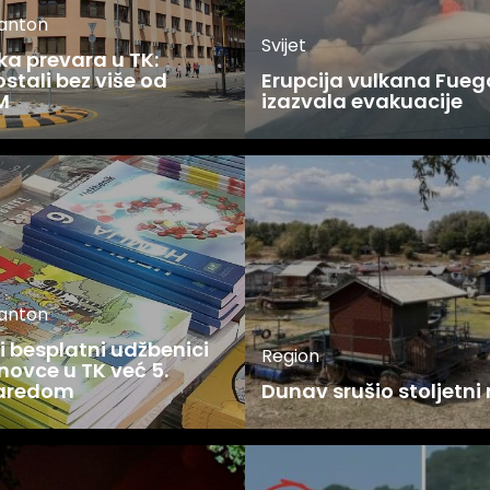
kanton
Svijet
ka prevara u TK:
stali bez više od
Erupcija vulkana Fueg
M
izazvala evakuacije
kanton
 besplatni udžbenici
Region
novce u TK već 5.
zaredom
Dunav srušio stoljetni