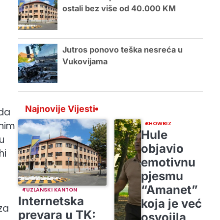
ostali bez više od 40.000 KM
Jutros ponovo teška nesreća u
Vukovijama
Najnovije Vijesti
 da
dnim
SHOWBIZ
Hule
u
objavio
hi
emotivnu
pjesmu
“Amanet”
TUZLANSKI KANTON
Internetska
koja je već
za
prevara u TK:
osvojila