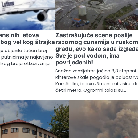
ansinih letova
Zastrašujuće scene poslije
bog velikog štrajka
razornog cunamija u rusko
gradu, evo kako sada izgleda
je objavila tačan broj
Sve je pod vodom, ima
 putnicima je najavljeno
povrijeđenih!
ikog broja otkazivanja.
Snažan zemljotres jačine 8,8 stepeni
Rihterove skale pogodio je poluostrv
Kamčatku, izazvavši cunami visine d
četiri metra. Ogromni talasi su…