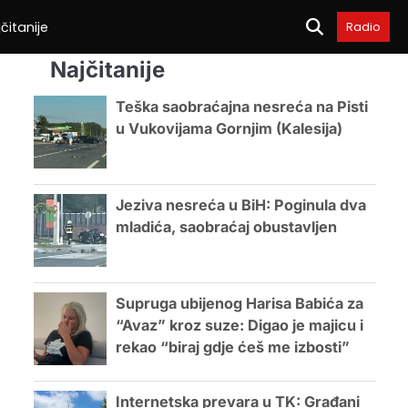
čitanije
Radio
Najčitanije
Teška saobraćajna nesreća na Pisti
u Vukovijama Gornjim (Kalesija)
Jeziva nesreća u BiH: Poginula dva
mladića, saobraćaj obustavljen
Supruga ubijenog Harisa Babića za
“Avaz” kroz suze: Digao je majicu i
rekao “biraj gdje ćeš me izbosti”
Internetska prevara u TK: Građani