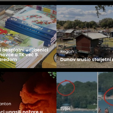
kanton
 besplatni udžbenici
Region
novce u TK već 5.
zaredom
Dunav srušio stoljetni
kanton
Svijet
i ugasili požare u