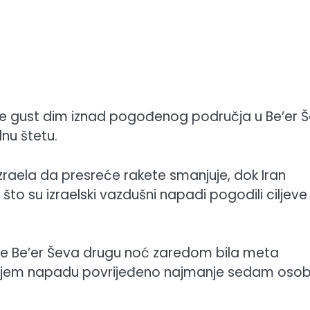
se gust dim iznad pogođenog područja u Be’er Š
lnu štetu.
zraela da presreće rakete smanjuje, dok Iran
o su izraelski vazdušni napadi pogodili ciljeve
da je Be’er Ševa drugu noć zaredom bila meta
jednjem napadu povrijeđeno najmanje sedam osob