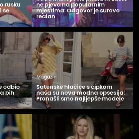
o rusku
ne pjeva na popularnim
i se
mjestima: Odgovor je surovo
realan
Magazin
ce odbio
Satenske hlačice s čipkom
Ja bih
naša su nova modna opsesija:
Pronašli smo najljepše modele