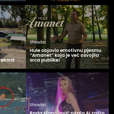
Showbiz
Hule objavio emotivnu pjesmu
“Amanet” koja je već osvojila
 rekord
srca publike!
Showbiz
Rada Manojlović pitala AI zašto