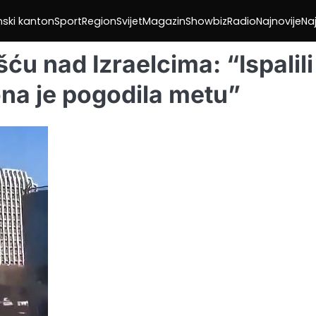
nski kanton
Sport
Region
Svijet
Magazin
Showbiz
Radio
Najnovije
Naj
u nad Izraelcima: “Ispalili
na je pogodila metu”