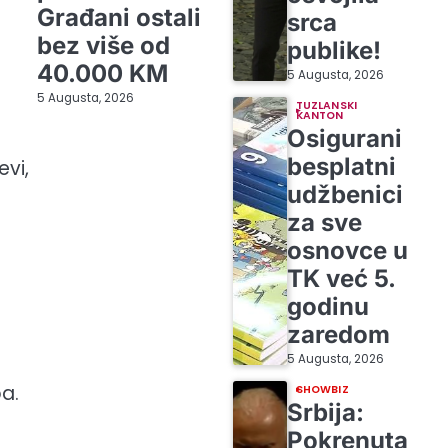
Građani ostali
srca
bez više od
publike!
40.000 KM
5 Augusta, 2026
5 Augusta, 2026
TUZLANSKI
KANTON
Osigurani
besplatni
evi,
udžbenici
za sve
osnovce u
TK već 5.
godinu
zaredom
5 Augusta, 2026
a.
SHOWBIZ
Srbija:
Pokrenuta