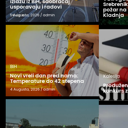
izlazu iz BiH, saobraćaj
Srebreniku
usporavaju i radovi
požar na 
Kladnja
5 Augusta, 2026
/
admin
BiH
Novi vreli dan pred nama:
Kalesija
Temperature do 42 stepena
Produžen 
4 Augusta, 2026
/
admin
konkurs z