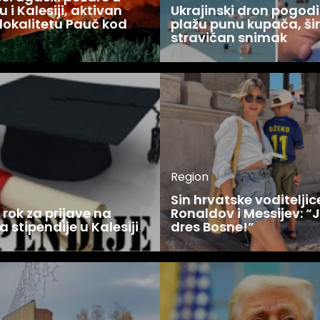
 i Kalesiji, aktivan
Ukrajinski dron pogodi
lokalitetu Pauč kod
plažu punu kupača, šir
stravičan snimak
Region
Sin hrvatske voditelji
rok za prijave na
Ronaldov i Messijev: “
a stipendije u Kalesiji
dres Bosne!”