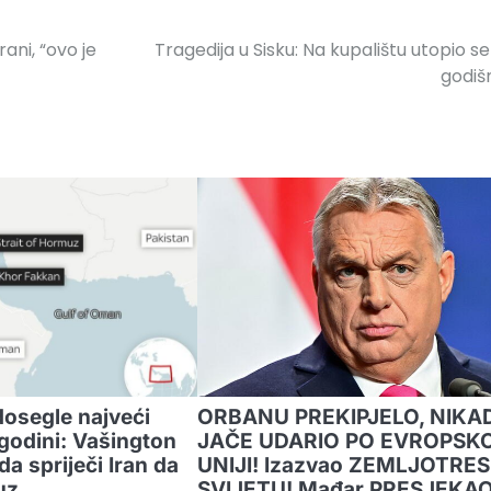
ani, “ovo je
Tragedija u Sisku: Na kupalištu utopio se
godiš
dosegle najveći
ORBANU PREKIPJELO, NIKA
godini: Vašington
JAČE UDARIO PO EVROPSK
a spriječi Iran da
UNIJI! Izazvao ZEMLJOTRES
uz
SVIJETU! Mađar PRESJEKA