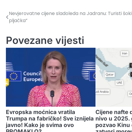
Nevjerovatne cijene sladoleda na Jadranu: Turisti šokir
Navigacija
pljačka”
članaka
Povezane vijesti
Evropska moćnica vratila
Cijene nafte 
Trumpa na fabričko! Sve iznijela
nivo u 2025. 
javno! Kako je svima ovo
pozvao Kinu d
PROMAKLO?
zatvori more