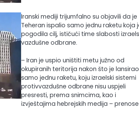
Iranski mediji trijumfalno su objavili da je
Teheran ispalio samo jednu raketu koja j
pogodila cilj, ističući time slabosti izrael
vazdušne odbrane.
– Iran je uspio uništiti metu južno od
okupiranih teritorija nakon što je lansirao
samo jednu raketu, koju izraelski sistemi
protivvazdušne odbrane nisu uspjeli
presresti, prema snimcima, kao i
izvještajima hebrejskih medija – prenose