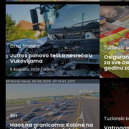
Crna hronika
Tuzlanski 
Jutros ponovo teška nesreća u
Osigurani
Vukovijama
za sve os
godinu 
5 Augusta, 2026
/
admin
BiH
Tuzlanski 
Haos na granicama: Kolone na
Vatrogasc