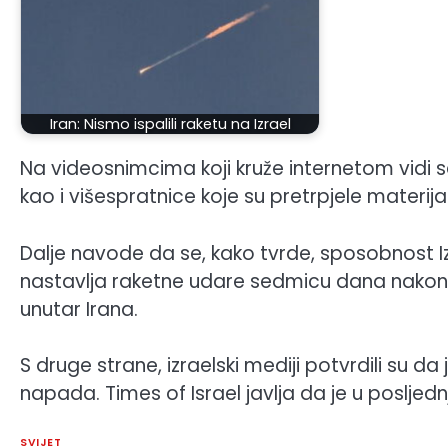
Iran: Nismo ispalili raketu na Izrael
Na videosnimcima koji kruže internetom vidi 
kao i višespratnice koje su pretrpjele materija
Dalje navode da se, kako tvrde, sposobnost I
nastavlja raketne udare sedmicu dana nakon št
unutar Irana.
S druge strane, izraelski mediji potvrdili su 
napada. Times of Israel javlja da je u posl
SVIJET