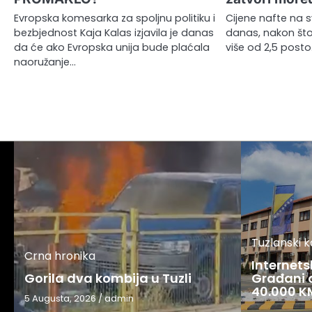
Evropska komesarka za spoljnu politiku i
Cijene nafte na s
bezbjednost Kaja Kalas izjavila je danas
danas, nakon što
da će ako Evropska unija bude plaćala
više od 2,5 posto
naoružanje…
Tuzlanski 
Crna hronika
Internets
Gorila dva kombija u Tuzli
Građani o
40.000 K
5 Augusta, 2026
/
admin