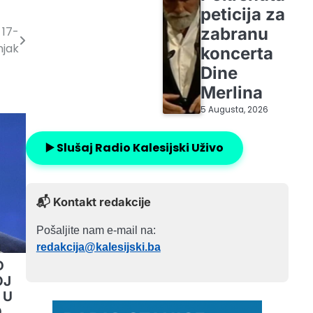
peticija za
zabranu
 17-
njak
koncerta
Dine
Merlina
5 Augusta, 2026
▶️ Slušaj Radio Kalesijski Uživo
📬 Kontakt redakcije
Pošaljite nam e-mail na:
redakcija@kalesijski.ba
D
OJ
 U
O