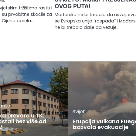
OVOG PUTA!
vjetskim tržištima rastu i
 su prvobitne skočile za
Mađarska ne bi trebalo da usvoji evro
. Cijena barela…
se Evropska unija “raspada” i Mađar
ne bi trebalo dalje da vezuje…
kanton
Svijet
ka prevara u TK:
stali bez više od
Erupcija vulkana Fueg
M
izazvala evakuacije