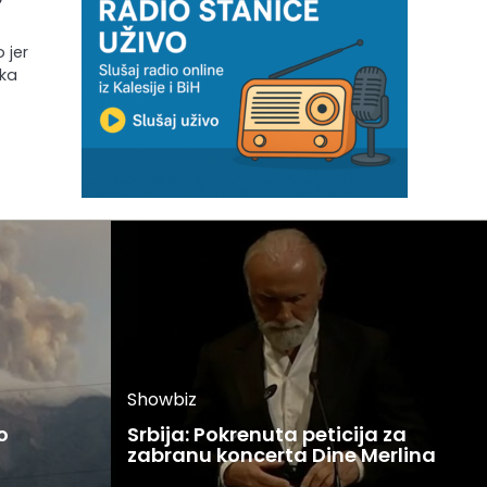
 jer
ska
Showbiz
o
Srbija: Pokrenuta peticija za
zabranu koncerta Dine Merlina