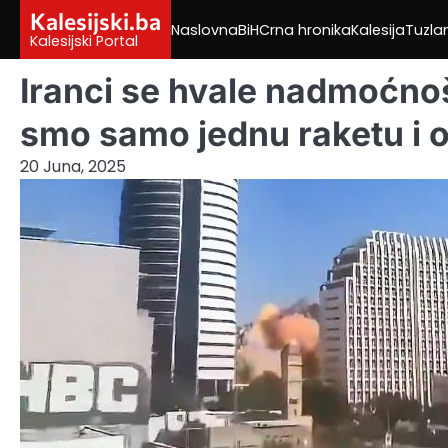
Skip
Kalesijski.ba
Naslovna
BiH
Crna hronika
Kalesija
Tuzla
to
Kalesijski Portal
content
Iranci se hvale nadmoćnošć
smo samo jednu raketu i o
20 Juna, 2025