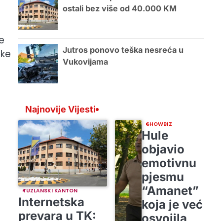
ostali bez više od 40.000 KM
e
Jutros ponovo teška nesreća u
ske
Vukovijama
Najnovije Vijesti
SHOWBIZ
Hule
objavio
emotivnu
pjesmu
“Amanet”
TUZLANSKI KANTON
Internetska
koja je već
prevara u TK:
osvojila