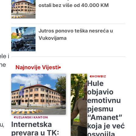
ostali bez više od 40.000 KM
Jutros ponovo teška nesreća u
Vukovijama
le i
 ne
Najnovije Vijesti
SHOWBIZ
Hule
objavio
emotivnu
pjesmu
“Amanet”
TUZLANSKI KANTON
Internetska
u,
koja je već
prevara u TK:
osvojila