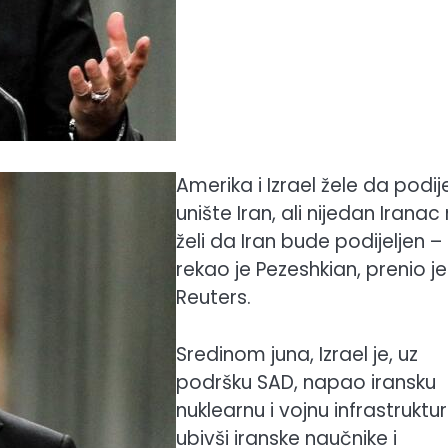
Amerika i Izrael žele da podije
unište Iran, ali nijedan Iranac
želi da Iran bude podijeljen –
rekao je Pezeshkian, prenio je
Reuters.
Sredinom juna, Izrael je, uz
podršku SAD, napao iransku
nuklearnu i vojnu infrastruktur
ubivši iranske naučnike i