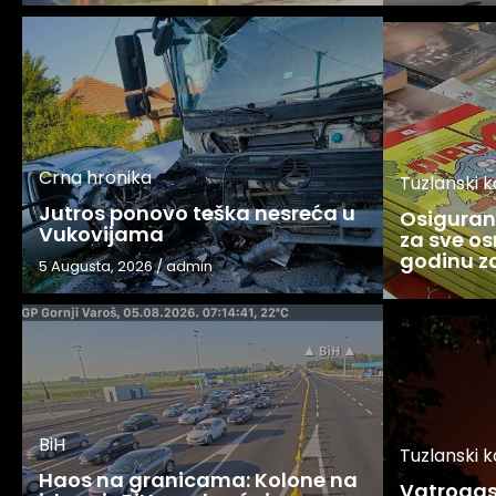
Crna hronika
Tuzlanski 
Jutros ponovo teška nesreća u
Osigurani
Vukovijama
za sve os
godinu 
5 Augusta, 2026
/
admin
BiH
Tuzlanski 
Haos na granicama: Kolone na
Vatrogasc