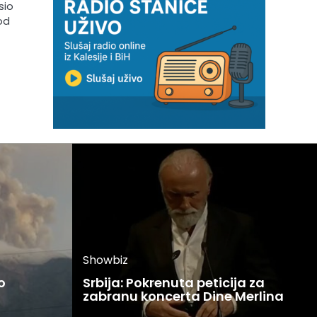
sio
 od
Showbiz
o
Srbija: Pokrenuta peticija za
zabranu koncerta Dine Merlina