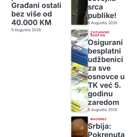
Građani ostali
srca
bez više od
publike!
40.000 KM
5 Augusta, 2026
5 Augusta, 2026
TUZLANSKI
KANTON
Osigurani
besplatni
udžbenici
za sve
osnovce u
TK već 5.
godinu
zaredom
5 Augusta, 2026
SHOWBIZ
Srbija:
Pokrenuta