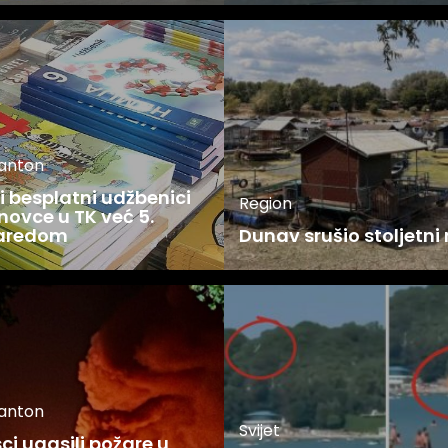
kanton
 besplatni udžbenici
Region
novce u TK već 5.
zaredom
Dunav srušio stoljetni
kanton
Svijet
i ugasili požare u