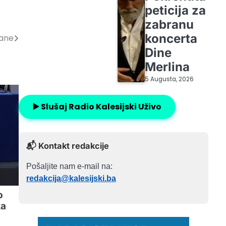
peticija za
zabranu
koncerta
đane
Dine
Merlina
5 Augusta, 2026
▶️ Slušaj Radio Kalesijski Uživo
📬 Kontakt redakcije
Pošaljite nam e-mail na:
redakcija@kalesijski.ba
o
ta