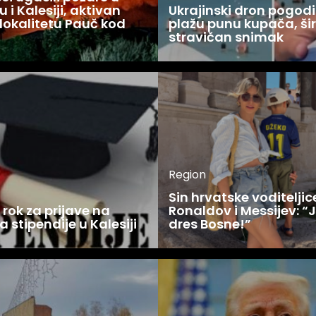
 i Kalesiji, aktivan
Ukrajinski dron pogodi
lokalitetu Pauč kod
plažu punu kupača, šir
stravičan snimak
Region
Sin hrvatske voditelji
rok za prijave na
Ronaldov i Messijev: “
a stipendije u Kalesiji
dres Bosne!”