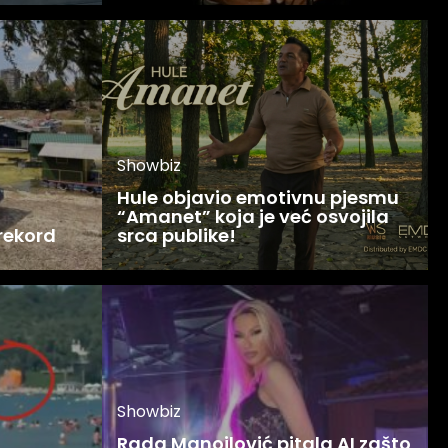
Showbiz
Hule objavio emotivnu pjesmu
“Amanet” koja je već osvojila
 rekord
srca publike!
Showbiz
Rada Manojlović pitala AI zašto