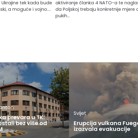
v Ukrajine tek kada bude
aktiviranje članka 4 NATO-a te nagla
ijski, a moguće i vojno.…
da Poljskoj trebaju konkretnije mjere
pukih…
kanton
Svijet
ka prevara u TK:
stali bez više od
Erupcija vulkana Fueg
M
izazvala evakuacije