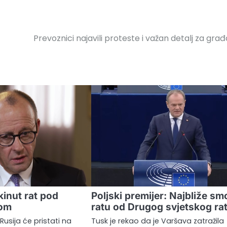
Prevoznici najavili proteste i važan detalj za gra
kinut rat pod
Poljski premijer: Najbliže sm
vom
ratu od Drugog svjetskog ra
Rusija će pristati na
Tusk je rekao da je Varšava zatražila