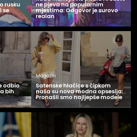
o rusku
ne pjeva na popularnim
i se
mjestima: Odgovor je surovo
realan
Magazin
ce odbio
Satenske hlačice s čipkom
Ja bih
naša su nova modna opsesija:
Pronašli smo najljepše modele