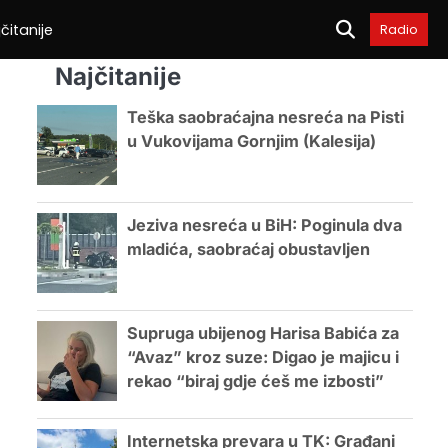
čitanije
Radio
Najčitanije
Teška saobraćajna nesreća na Pisti
u Vukovijama Gornjim (Kalesija)
Jeziva nesreća u BiH: Poginula dva
mladića, saobraćaj obustavljen
Supruga ubijenog Harisa Babića za
“Avaz” kroz suze: Digao je majicu i
rekao “biraj gdje ćeš me izbosti”
Internetska prevara u TK: Građani