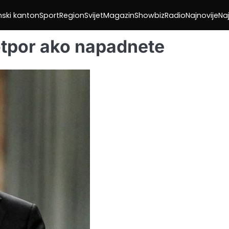
nski kanton
Sport
Region
Svijet
Magazin
Showbiz
Radio
Najnovije
Naj
otpor ako napadnete