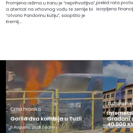
prekid rata proti
Promjena režima u Iranu je “neprihvatljiva”,
iscrpljena financ
a atentat na vrhovnog vođu te zemlje bi
“otvorio Pandorinu kutiju”, saopštio je
Kremlj.…
Tuzlanski 
Crna hronika
Internets
Gorila dva kombija u Tuzli
Građani o
40.000 K
5 Augusta, 2026
/
admin