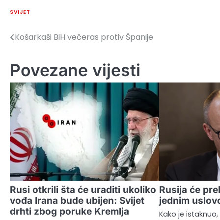
SVIJET
Košarkaši BiH večeras protiv Španije
Navigacija
članaka
Povezane vijesti
Rusi otkrili šta će uraditi ukoliko
Rusija će pre
vođa Irana bude ubijen: Svijet
jednim uslo
drhti zbog poruke Kremlja
Kako je istaknuo, 