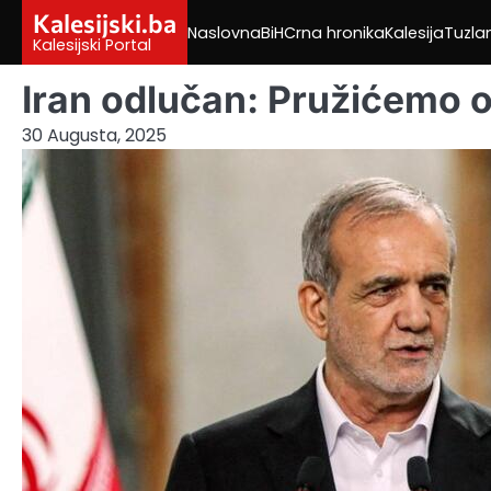
Skip
Kalesijski.ba
Naslovna
BiH
Crna hronika
Kalesija
Tuzla
to
Kalesijski Portal
content
Iran odlučan: Pružićemo 
30 Augusta, 2025