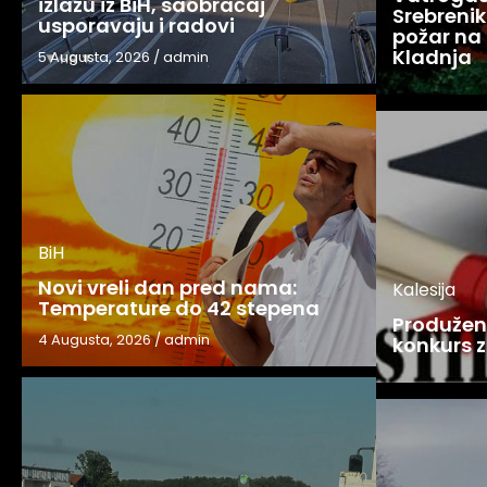
izlazu iz BiH, saobraćaj
Srebreniku
usporavaju i radovi
požar na 
Kladnja
5 Augusta, 2026
/
admin
BiH
Novi vreli dan pred nama:
Kalesija
Temperature do 42 stepena
Produžen 
4 Augusta, 2026
/
admin
konkurs z