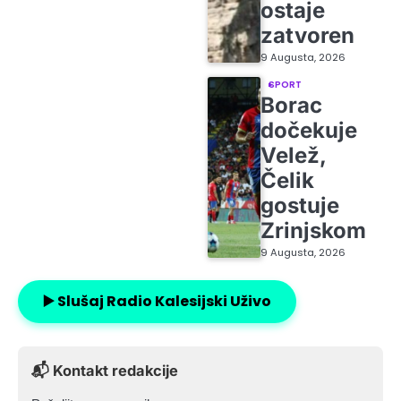
ostaje
zatvoren
9 Augusta, 2026
SPORT
Borac
dočekuje
Velež,
Čelik
gostuje
Zrinjskom
9 Augusta, 2026
▶️ Slušaj Radio Kalesijski Uživo
📬 Kontakt redakcije