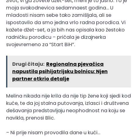
život, vi ga zovete džet-set, meni je to jasno. To je
moja svakodnevica sedamnaest godina… U
mladosti nisam sebe tako zamišljala, ali se
ispostavilo da smo jedna vrlo radna porodica. Vi
kažete džet-set, a ja bih nas opisala kao žestoko
radničku porodicu – pričala je dizajnerka
svojevremeno za “Start BiH”.
Drugi čitaju:
Regionalna pjevačica
napustila psihijatrijsku bolnicu: Njen
partner otkrio detalje
Melina nikada nije krila da nije tip žene koji sjedi kod
kuće, te da joj stalna putovanja, izlasci i društvena
dešavanja predstavljaju neophodnost na koju se
navikla, prenosi Blic.
– Ni prije nisam provodila dane u kući…