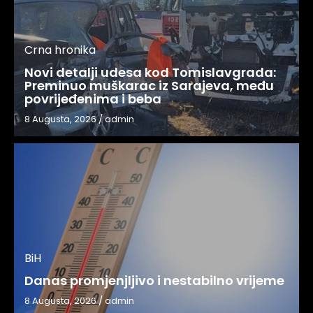
Crna hronika
Novi detalji udesa kod Tomislavgrada:
Preminuo muškarac iz Sarajeva, među
povrijeđenima i beba
8 Augusta, 2026
/
admin
BiH
Danas promjenjljivo i nestabilno vrijeme
8 Augusta, 2026
/
admin