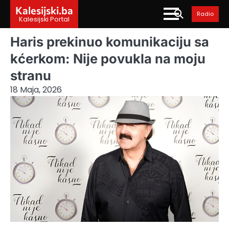
Skip
Kalesijski.ba
Radio
to
Kalesijski Portal
content
Haris prekinuo komunikaciju sa
kćerkom: Nije povukla na moju
stranu
18 Maja, 2026