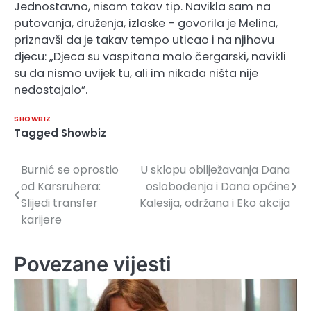
Jednostavno, nisam takav tip. Navikla sam na
putovanja, druženja, izlaske – govorila je Melina,
priznavši da je takav tempo uticao i na njihovu
djecu: „Djeca su vaspitana malo čergarski, navikli
su da nismo uvijek tu, ali im nikada ništa nije
nedostajalo”.
SHOWBIZ
Tagged
Showbiz
Burnić se oprostio
U sklopu obilježavanja Dana
Navigacija
od Karsruhera:
oslobođenja i Dana općine
članaka
Slijedi transfer
Kalesija, održana i Eko akcija
karijere
Povezane vijesti