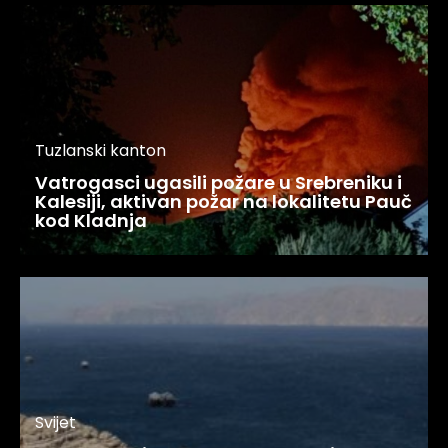
Tuzlanski kanton
Vatrogasci ugasili požare u Srebreniku i
Kalesiji, aktivan požar na lokalitetu Pauč
kod Kladnja
Svijet