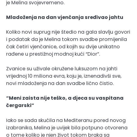
je Melina svojevremeno.
Mladoženja na dan vjenčanja sređivao jahtu
Koliko novi suprug nije štedio na gala slavlju govori
i podatak da je Melina tokom svadbe promijenila
čak četiri vjenčanice, od kojih su dvije unikatno
rađene u prestižnoj modnoj kući “Dior”.
Zvanice su uživale okružene luksuzom na jahti
vrijednoj 10 miliona evra, koju je, iznenadivši sve,
novi mladoženja na dan svadbe lično čistio.
“Meni zaista nije teško, a djeca su vaspitana
čergarski”
Iako se sada skućila na Mediteranu pored novog
izabranika, Melina je uvijek bila potpuno otvorena
o tome koliko je njen život tokom braka sa