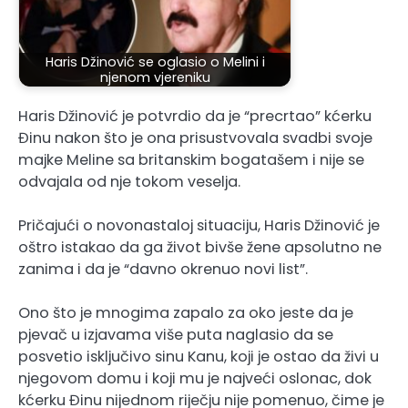
Haris Džinović se oglasio o Melini i
njenom vjereniku
Haris Džinović je potvrdio da je “precrtao” kćerku
Đinu nakon što je ona prisustvovala svadbi svoje
majke Meline sa britanskim bogatašem i nije se
odvajala od nje tokom veselja.
Pričajući o novonastaloj situaciju, Haris Džinović je
oštro istakao da ga život bivše žene apsolutno ne
zanima i da je “davno okrenuo novi list”.
Ono što je mnogima zapalo za oko jeste da je
pjevač u izjavama više puta naglasio da se
posvetio isključivo sinu Kanu, koji je ostao da živi u
njegovom domu i koji mu je najveći oslonac, dok
kćerku Đinu nijednom riječju nije pomenuo, čime je