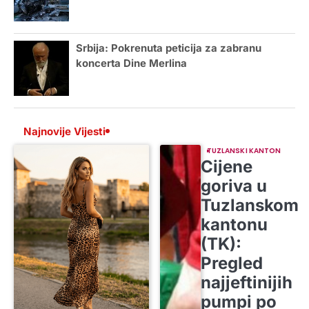
Srbija: Pokrenuta peticija za zabranu
koncerta Dine Merlina
Najnovije Vijesti
TUZLANSKI KANTON
Cijene
goriva u
Tuzlanskom
kantonu
(TK):
Pregled
najjeftinijih
pumpi po