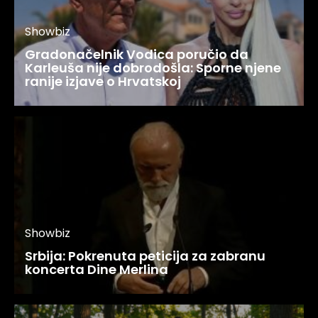
Showbiz
Gradonačelnik Vodica poručio da
Karleuša nije dobrodošla: Sporne njene
ranije izjave o Hrvatskoj
Showbiz
Srbija: Pokrenuta peticija za zabranu
koncerta Dine Merlina