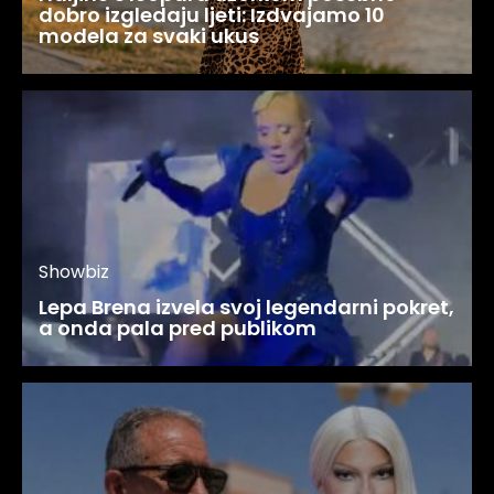
dobro izgledaju ljeti: Izdvajamo 10
modela za svaki ukus
Showbiz
Lepa Brena izvela svoj legendarni pokret,
a onda pala pred publikom