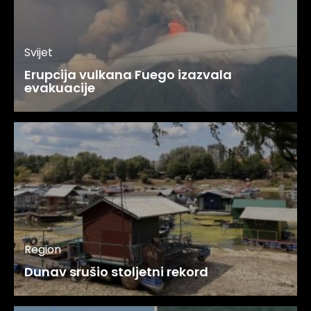
Svijet
Erupcija vulkana Fuego izazvala
evakuacije
Region
Dunav srušio stoljetni rekord