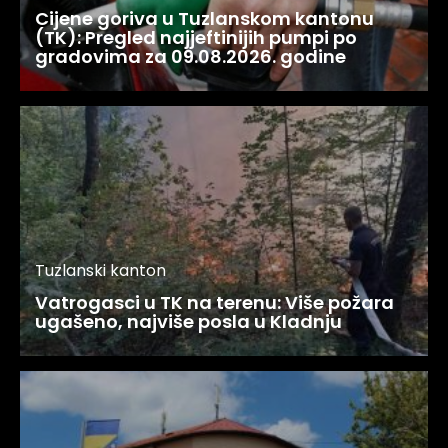
Cijene goriva u Tuzlanskom kantonu
(TK): Pregled najjeftinijih pumpi po
gradovima za 09.08.2026. godine
Tuzlanski kanton
Vatrogasci u TK na terenu: Više požara
ugašeno, najviše posla u Kladnju