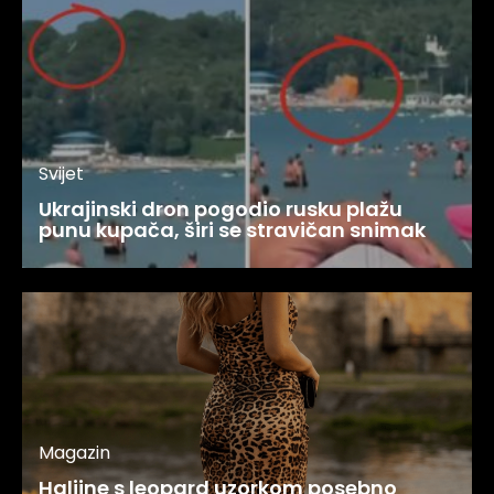
Svijet
Ukrajinski dron pogodio rusku plažu
punu kupača, širi se stravičan snimak
Magazin
Haljine s leopard uzorkom posebno