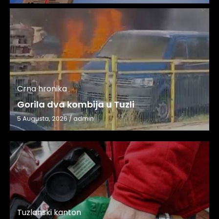
Crna hronika
Gorila dva kombija u Tuzli
5 Augusta, 2026
/
admin
Tuzlanski kanton