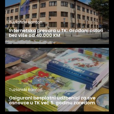
Tuzlanski kanton
Internetska prevara u TK: Građani ostali
bez više od 40.000 KM
Tuzlanski kanton
Osigurani besplatni udžbenici za sve
osnovce u TK već 5. godinu zaredom