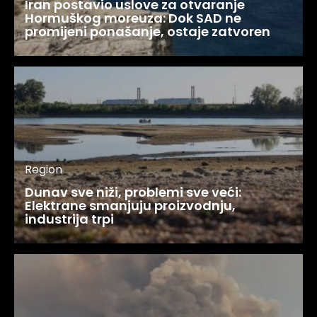
Iran postavio uslove za otvaranje
Hormuškog moreuza: Dok SAD ne
promijeni ponašanje, ostaje zatvoren
Region
Dunav sve niži, problemi sve veći:
Elektrane smanjuju proizvodnju,
industrija trpi