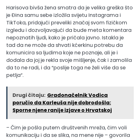
Harisova bivša žena smatra da je velika greška što
je Đina samu sebe izložila svijetu Instagrama i
TikToka, pridajući preveliki značaj svom fizičkom
izgledu i dozvoljavajući da bude meta komentara
nepoznatih ljudi, kako je pričala javno. Istakla je
tad da ne može da shvati kćerkinu potrebu da
komunicira sa ljudima koje ne poznaje, ali je i
dodala da joj je rekla svoje mišljenje, čak i zamolila
da to ne radi, i da “poslije toga ne želi više da se
petlja”.
Drugi čitaju:
Gradonačelnik Vodica
poručio da Karleuša nije dobrodošla:
Sporne njene ranije izjave o Hrvatskoj
– Čim je pošla putem društvenih mreža, čim voli
komunikaciju i da se slika, na mene nije – govorila