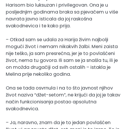
Harisom bio luksuzan i privilegovan. Ona je u
posljednjim godinama braka sa pjevačem u više
navrata javno isticala da joj raskošna
svakodnevica i te kako prija.
– Otkad sam se udala za Harija živim najbolji
mogući život i nemam nikakvih žalbi. Meni zaista
nije teško, ja sam presrećna, jer je to povlašćeni
život, nema tu govora. Ili sam se ja snašla tu, ili je
on možda drugačiji od svih ostalih – istakla je
Melina prije nekoliko godina.
Ona se tada osvrnula i na to što javnost njihov
život naziva “džet-setom”, ne krijući da joj je takav
način funkcionisanja postao apsolutna
svakodnevica.
– Ja, naravno, znam da je to jedan povlašćen