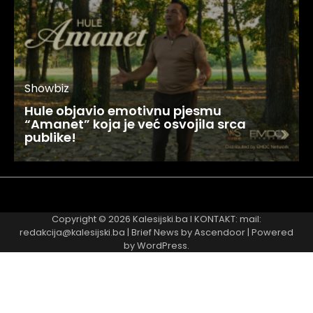
Showbiz
Hule objavio emotivnu pjesmu
“Amanet” koja je već osvojila srca
publike!
Najnovije
Najčitanije
Copyright © 2026
Kalesijski.ba
I KONTAKT: mail:
redakcija@kalesijski.ba | Brief News by
Ascendoor
| Powered
by
WordPress
.