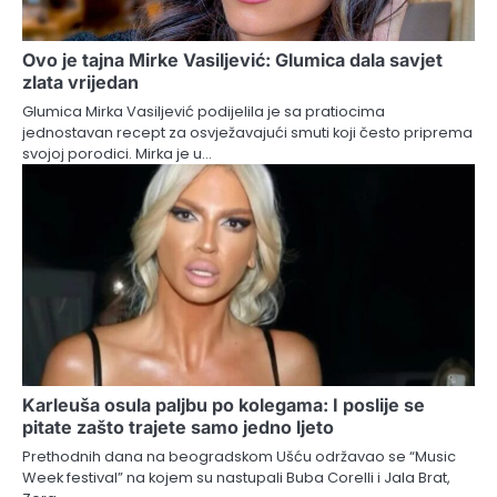
Ovo je tajna Mirke Vasiljević: Glumica dala savjet
zlata vrijedan
Glumica Mirka Vasiljević podijelila je sa pratiocima
jednostavan recept za osvježavajući smuti koji često priprema
svojoj porodici. Mirka je u…
Karleuša osula paljbu po kolegama: I poslije se
pitate zašto trajete samo jedno ljeto
Prethodnih dana na beogradskom Ušću održavao se “Music
Week festival” na kojem su nastupali Buba Corelli i Jala Brat,