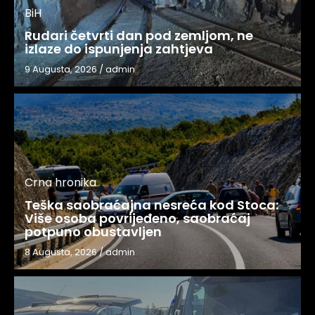
BiH
Rudari četvrti dan pod zemljom, ne
izlaze do ispunjenja zahtjeva
9 Augusta, 2026
/
admin
Crna hronika
Teška saobraćajna nesreća kod Stoca:
Više osoba povrijeđeno, saobraćaj
potpuno obustavljen
8 Augusta, 2026
/
admin