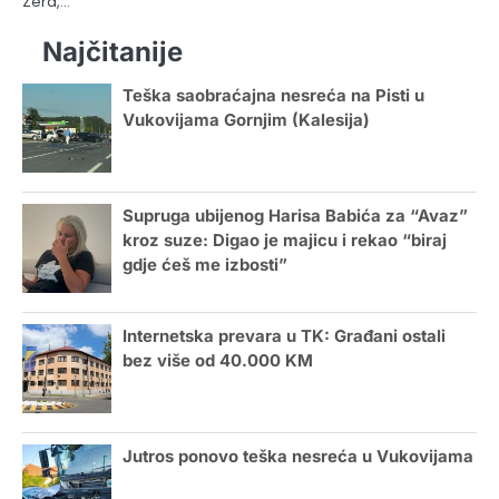
Zera,…
Najčitanije
Teška saobraćajna nesreća na Pisti u
Vukovijama Gornjim (Kalesija)
Supruga ubijenog Harisa Babića za “Avaz”
kroz suze: Digao je majicu i rekao “biraj
gdje ćeš me izbosti”
Internetska prevara u TK: Građani ostali
bez više od 40.000 KM
Jutros ponovo teška nesreća u Vukovijama