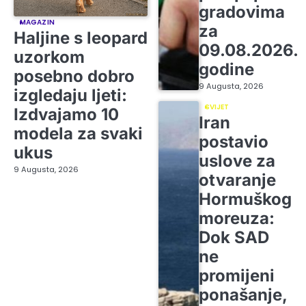
gradovima
MAGAZIN
za
Haljine s leopard
09.08.2026.
uzorkom
godine
posebno dobro
9 Augusta, 2026
izgledaju ljeti:
SVIJET
Izdvajamo 10
Iran
modela za svaki
postavio
ukus
uslove za
9 Augusta, 2026
otvaranje
Hormuškog
moreuza:
Dok SAD
ne
promijeni
ponašanje,