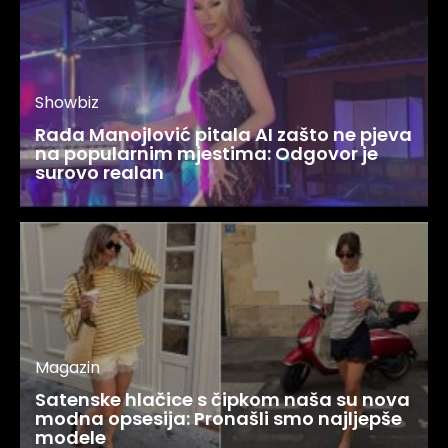
Showbiz
Rada Manojlović pitala AI zašto ne pjeva
na popularnim mjestima: Odgovor je
surovo realan
Magazin
Satenske hlačice s čipkom naša su nova
modna opsesija: Pronašli smo najljepše
modele