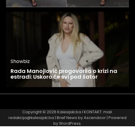
Showbiz
Rada Manojlović progovorila o krizi na
estradi: Uskoro će svi pod šator
Najnovije
Najčitanije
Copyright © 2026
Kalesijski.ba
I KONTAKT: mail:
redakcija@kalesijski.ba | Brief News by
Ascendoor
| Powered
by
WordPress
.