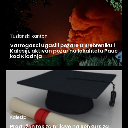
Tuzlanski kanton
Vatrogasci ugasili požare u Srebreniku i
Kalesiji, aktivan požar na lokalitetu Pauč
kod Kladnja
Kalesija
Produžen rok za prijave na konkurs za