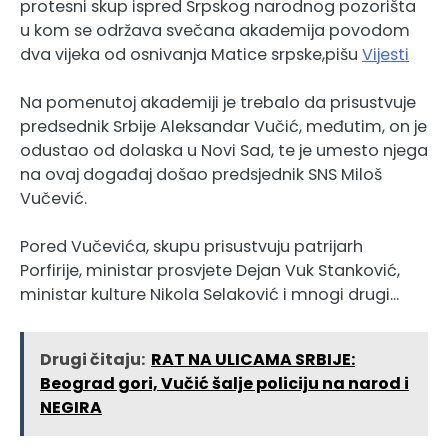
protesni skup ispred Srpskog narodnog pozorišta
u kom se održava svečana akademija povodom
dva vijeka od osnivanja Matice srpske,pišu
Vijesti
Na pomenutoj akademiji je trebalo da prisustvuje
predsednik Srbije Aleksandar Vučić, međutim, on je
odustao od dolaska u Novi Sad, te je umesto njega
na ovaj događaj došao predsjednik SNS Miloš
Vučević.
Pored Vučevića, skupu prisustvuju patrijarh
Porfirije, ministar prosvjete Dejan Vuk Stanković,
ministar kulture Nikola Selaković i mnogi drugi…
Drugi čitaju:
RAT NA ULICAMA SRBIJE:
Beograd gori, Vučić šalje policiju na narod i
NEGIRA