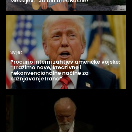
Messijev: “Ja bih dres Bosne!”
Svijet
Procurio interni zahtjev američke vojske:
“Tražimo nove, kreativne i
nekonvencionalne načine za
kažnjavanje Irana”