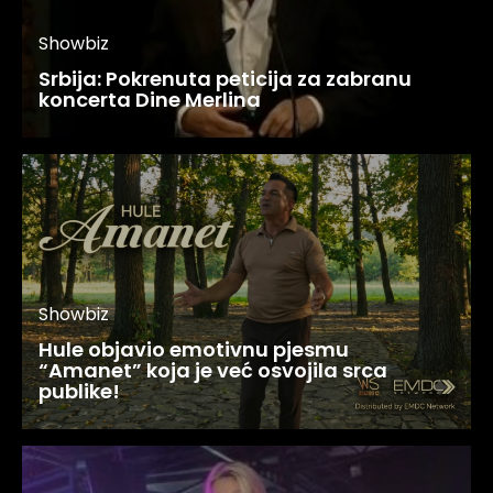
Showbiz
Srbija: Pokrenuta peticija za zabranu
koncerta Dine Merlina
Showbiz
Hule objavio emotivnu pjesmu
“Amanet” koja je već osvojila srca
publike!