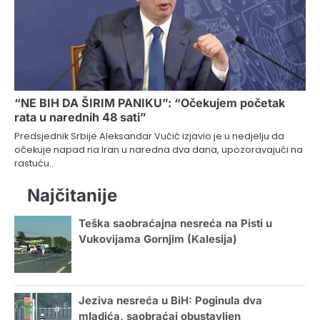
“NE BIH DA ŠIRIM PANIKU”: “Očekujem početak
rata u narednih 48 sati”
Predsjednik Srbije Aleksandar Vučić izjavio je u nedjelju da
očekuje napad na Iran u naredna dva dana, upozoravajući na
rastuću…
Najčitanije
Teška saobraćajna nesreća na Pisti u
Vukovijama Gornjim (Kalesija)
Jeziva nesreća u BiH: Poginula dva
mladića, saobraćaj obustavljen