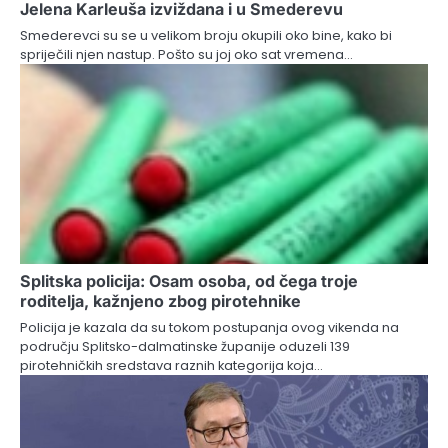
Jelena Karleuša izviždana i u Smederevu
Smederevci su se u velikom broju okupili oko bine, kako bi
spriječili njen nastup. Pošto su joj oko sat vremena…
Splitska policija: Osam osoba, od čega troje
roditelja, kažnjeno zbog pirotehnike
Policija je kazala da su tokom postupanja ovog vikenda na
području Splitsko-dalmatinske županije oduzeli 139
pirotehničkih sredstava raznih kategorija koja…