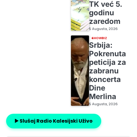
TK već 5.
godinu
zaredom
5 Augusta, 2026
SHOWBIZ
Srbija:
Pokrenuta
peticija za
zabranu
koncerta
Dine
Merlina
5 Augusta, 2026
▶️ Slušaj Radio Kalesijski Uživo