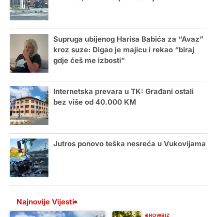
Supruga ubijenog Harisa Babića za “Avaz”
kroz suze: Digao je majicu i rekao “biraj
gdje ćeš me izbosti”
Internetska prevara u TK: Građani ostali
bez više od 40.000 KM
Jutros ponovo teška nesreća u Vukovijama
Najnovije Vijesti
SHOWBIZ