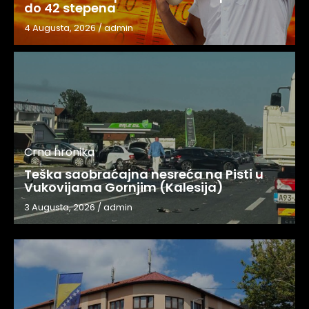
do 42 stepena
4 Augusta, 2026
/
admin
Crna hronika
Teška saobraćajna nesreća na Pisti u
Vukovijama Gornjim (Kalesija)
3 Augusta, 2026
/
admin