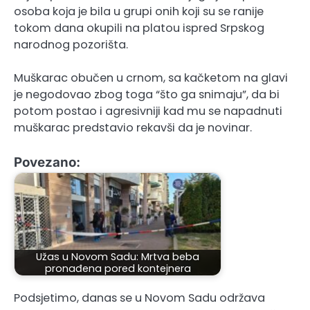
osoba koja je bila u grupi onih koji su se ranije
tokom dana okupili na platou ispred Srpskog
narodnog pozorišta.
Muškarac obučen u crnom, sa kačketom na glavi
je negodovao zbog toga “što ga snimaju”, da bi
potom postao i agresivniji kad mu se napadnuti
muškarac predstavio rekavši da je novinar.
Povezano:
Užas u Novom Sadu: Mrtva beba
pronađena pored kontejnera
Podsjetimo, danas se u Novom Sadu održava