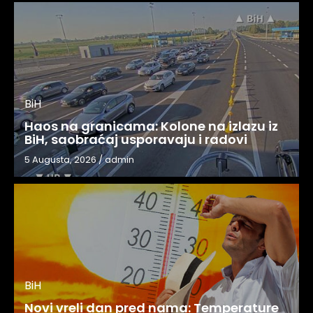
BiH
Haos na granicama: Kolone na izlazu iz
BiH, saobraćaj usporavaju i radovi
5 Augusta, 2026
/
admin
BiH
Novi vreli dan pred nama: Temperature