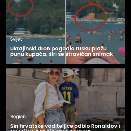
Svijet
Ukrajinski dron pogodio rusku plažu
punu kupača, širi se stravičan snimak
Region
Sin hrvatske voditeljice odbio Ronaldov i