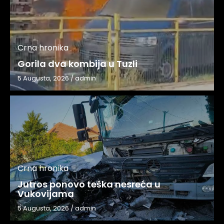
Crna hronika
Gorila dva kombija u Tuzli
5 Augusta, 2026
/
admin
Crna hronika
Jutros ponovo teška nesreća u
Vukovijama
5 Augusta, 2026
/
admin