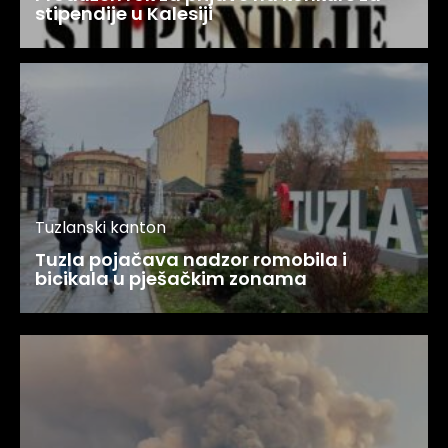
stipendije u Kalesiji
Tuzlanski kanton
Tuzla pojačava nadzor romobila i
bicikala u pješačkim zonama