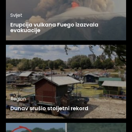
Svijet
Erupcija vulkana Fuego izazvala
evakuacije
Region
Dunav srušio stoljetni rekord