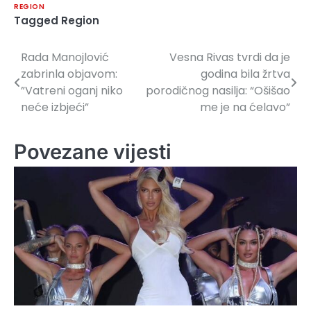
REGION
Tagged
Region
Rada Manojlović
Vesna Rivas tvrdi da je
Navigacija
zabrinla objavom:
godina bila žrtva
članaka
”Vatreni oganj niko
porodičnog nasilja: “Ošišao
neće izbjeći”
me je na ćelavo”
Povezane vijesti