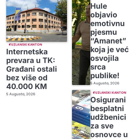
Hule
objavio
emotivnu
pjesmu
“Amanet”
TUZLANSKI KANTON
koja je već
Internetska
osvojila
prevara u TK:
srca
Građani ostali
publike!
bez više od
5 Augusta, 2026
40.000 KM
TUZLANSKI KANTON
5 Augusta, 2026
Osigurani
besplatni
udžbenici
za sve
osnovce u