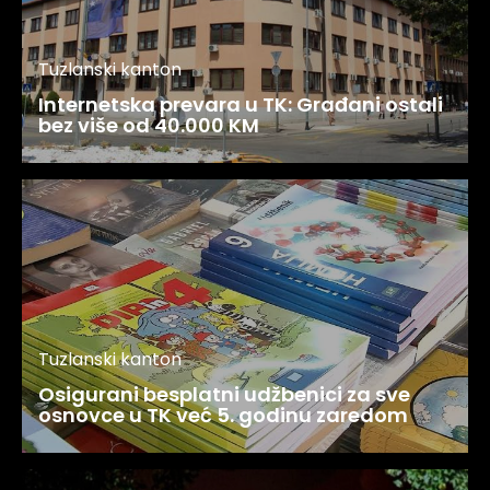
Tuzlanski kanton
Internetska prevara u TK: Građani ostali
bez više od 40.000 KM
Tuzlanski kanton
Osigurani besplatni udžbenici za sve
osnovce u TK već 5. godinu zaredom