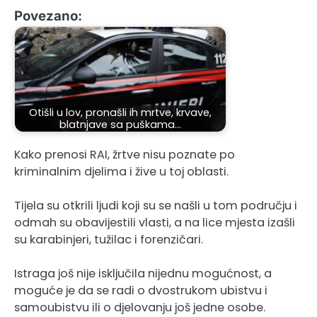
Povezano:
Otišli u lov, pronašli ih mrtve, krvave,
blatnjave sa puškama…
Kako prenosi RAI, žrtve nisu poznate po
kriminalnim djelima i žive u toj oblasti.
Tijela su otkrili ljudi koji su se našli u tom području i
odmah su obavijestili vlasti, a na lice mjesta izašli
su karabinjeri, tužilac i forenzičari.
Istraga još nije isključila nijednu mogućnost, a
moguće je da se radi o dvostrukom ubistvu i
samoubistvu ili o djelovanju još jedne osobe.