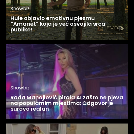
Showbiz
Hule objavio emotivnu pjesmu
“Amanet” koja je već osvojila srca
publike!
Showbiz
Rada Manojlović pitala AI zašto ne pjeva
na popularnim mjestima: Odgovor je
surovo realan