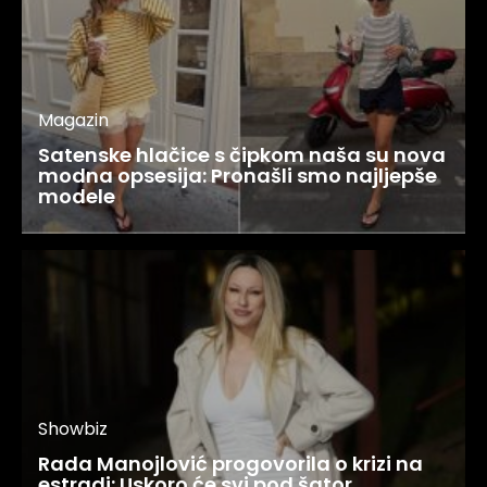
Magazin
Satenske hlačice s čipkom naša su nova
modna opsesija: Pronašli smo najljepše
modele
Showbiz
Rada Manojlović progovorila o krizi na
estradi: Uskoro će svi pod šator