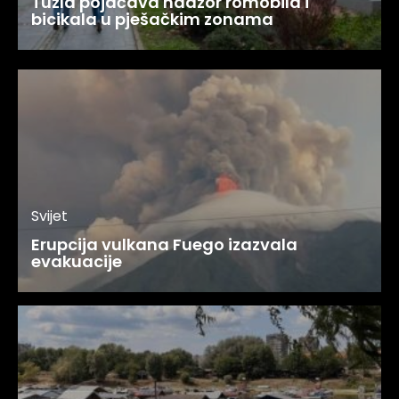
Tuzla pojačava nadzor romobila i
bicikala u pješačkim zonama
Svijet
Erupcija vulkana Fuego izazvala
evakuacije