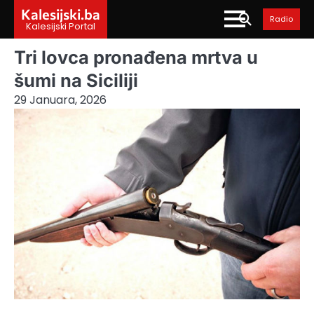
Skip
Kalesijski.ba
Radio
to
Kalesijski Portal
content
Tri lovca pronađena mrtva u
šumi na Siciliji
29 Januara, 2026