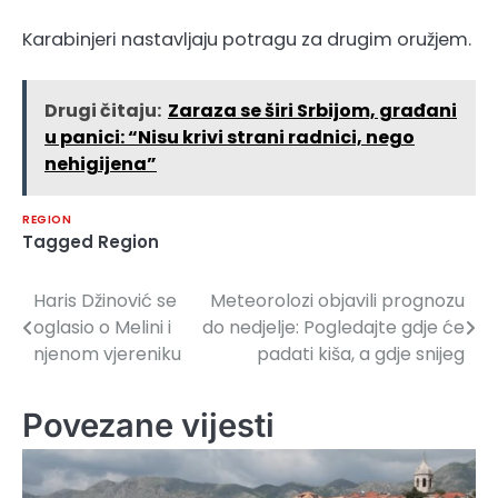
Karabinjeri nastavljaju potragu za drugim oružjem.
Drugi čitaju:
Zaraza se širi Srbijom, građani
u panici: “Nisu krivi strani radnici, nego
nehigijena”
REGION
Tagged
Region
Haris Džinović se
Meteorolozi objavili prognozu
Navigacija
oglasio o Melini i
do nedjelje: Pogledajte gdje će
članaka
njenom vjereniku
padati kiša, a gdje snijeg
Povezane vijesti