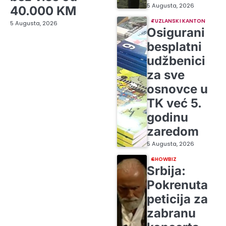
5 Augusta, 2026
40.000 KM
TUZLANSKI KANTON
5 Augusta, 2026
Osigurani
besplatni
udžbenici
za sve
osnovce u
TK već 5.
godinu
zaredom
5 Augusta, 2026
SHOWBIZ
Srbija:
Pokrenuta
peticija za
zabranu