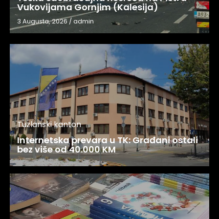
Vukovijama Gornjim (Kalesija)
3 Augusta, 2026
/
admin
Tuzlanski kanton
Internetska prevara u TK: Građani ostali
bez više od 40.000 KM