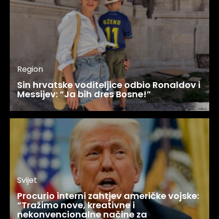
Region
Sin hrvatske voditeljice odbio Ronaldov i
Messijev: “Ja bih dres Bosne!”
Svijet
Procurio interni zahtjev američke vojske:
“Tražimo nove, kreativne i
nekonvencionalne načine za