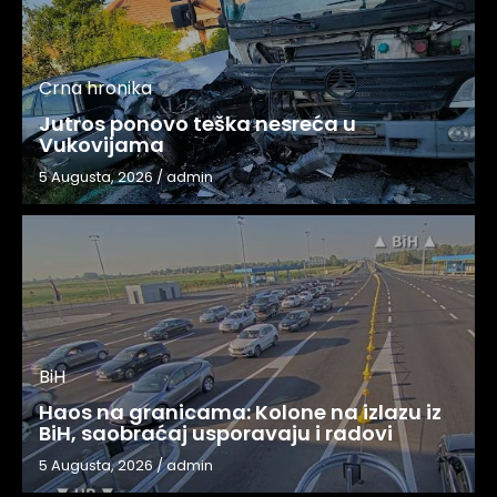
Crna hronika
Jutros ponovo teška nesreća u
Vukovijama
5 Augusta, 2026
/
admin
BiH
Haos na granicama: Kolone na izlazu iz
BiH, saobraćaj usporavaju i radovi
5 Augusta, 2026
/
admin