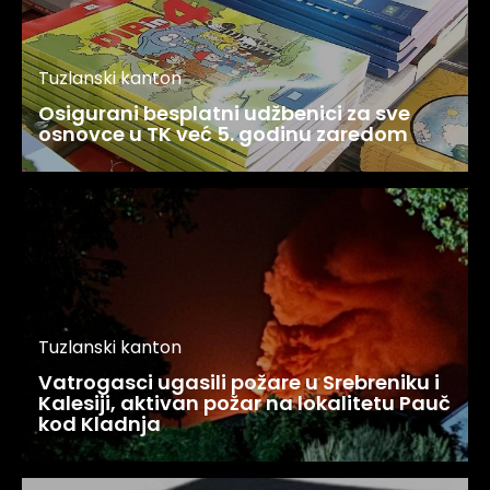
Tuzlanski kanton
Osigurani besplatni udžbenici za sve
osnovce u TK već 5. godinu zaredom
Tuzlanski kanton
Vatrogasci ugasili požare u Srebreniku i
Kalesiji, aktivan požar na lokalitetu Pauč
kod Kladnja