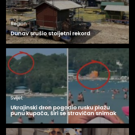
Region
Dunav srušio stoljetni rekord
Svijet
Ukrajinski dron pogodio rusku plažu
punu kupača, širi se stravičan snimak