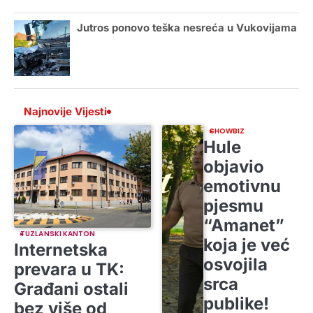
Jutros ponovo teška nesreća u Vukovijama
Najnovije Vijesti
SHOWBIZ
Hule
objavio
emotivnu
pjesmu
“Amanet”
TUZLANSKI KANTON
koja je već
Internetska
osvojila
prevara u TK:
srca
Građani ostali
publike!
bez više od