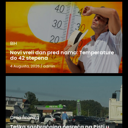
BiH
Novi vreli dan pred nama: Temperature
do 42 stepena
4 Augusta, 2026
/
admin
Crna hronika
Teška saobraćajna nesreća na Pisti u